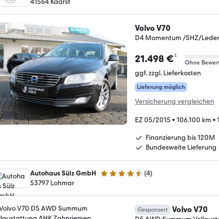
41564 Kaarst
Volvo V70
D4 Momentum /SHZ/Lede
¹
21.498 €
Ohne Bewer
ggf. zzgl. Lieferkosten
Lieferung möglich
Versicherung vergleichen
EZ 05/2015
•
106.100 km
•
Finanzierung bis 120M
Bundesweite Lieferung
Autohaus Sülz GmbH
(
4
)
4.6 Sterne
53797 Lohmar
Volvo V70
Gesponsert