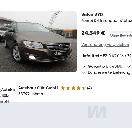
Volvo V70
Kombi D4 Inscription/Auto
24.349 €
Ohne Bewert
Versicherung vergleichen
Unfallfrei
•
EZ 01/2016
•
79
Garantie bis 60M.
Bundesweite Lieferung
Autohaus Sülz GmbH
(
4
)
4.6 Sterne
53797 Lohmar