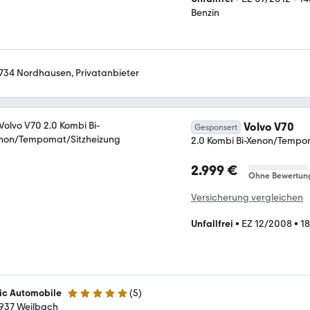
Benzin
734 Nordhausen, Privatanbieter
Volvo V70
Gesponsert
2.0 Kombi Bi-Xenon/Tempo
2.999 €
Ohne Bewertun
Versicherung vergleichen
Unfallfrei
•
EZ 12/2008
•
1
lic Automobile
(
5
)
4.8 Sterne
937 Weilbach