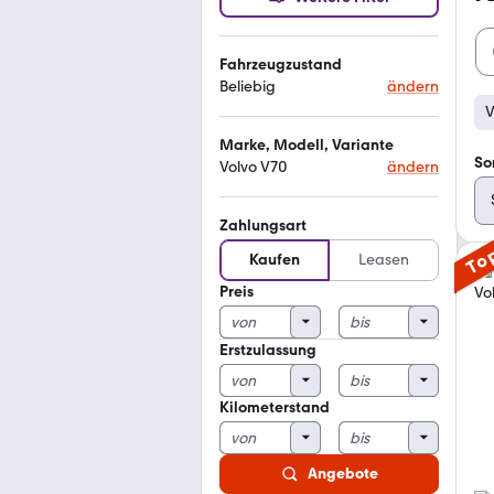
Fahrzeugzustand
Beliebig
ändern
V
Marke, Modell, Variante
So
Volvo V70
ändern
Zahlungsart
To
Kaufen
Leasen
Preis
Erstzulassung
Kilometerstand
Angebote