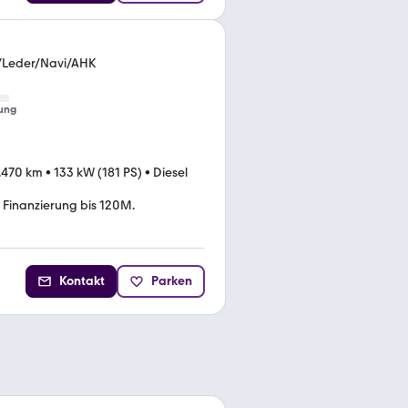
./Leder/Navi/AHK
ung
.470 km
•
133 kW (181 PS)
•
Diesel
Finanzierung bis 120M.
Kontakt
Parken