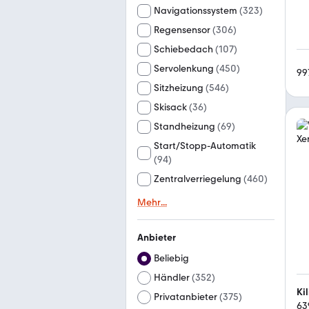
Navigationssystem
(
323
)
Regensensor
(
306
)
Schiebedach
(
107
)
Servolenkung
(
450
)
99
Sitzheizung
(
546
)
Skisack
(
36
)
Standheizung
(
69
)
Start/Stopp-Automatik
(
94
)
Zentralverriegelung
(
460
)
Mehr
...
Anbieter
Beliebig
Händler
(
352
)
Ki
Privatanbieter
(
375
)
63