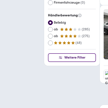
Firmenfahrzeuge
(
0
)
Händlerbewertung
Beliebig
ab
(
285
)
3 Sterne
ab
(
275
)
4 Sterne
(
68
)
ab
5 Sterne
Weitere Filter