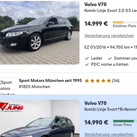
Volvo V70
Kombi Linje Svart 2,0 D3 L
14.999 €
Erhöhter Preis
Versicherung vergleichen
EZ 01/2016
•
94.700 km
•
1
Leder
Sommer und
PDC vorne u.hinten
Sport Motors München seit 1995
(
56
)
4.8 Sterne
81825 München
Volvo V70
Kombi Linje Svart*Bi-Xen
14.990 €
Guter Preis
Versicherung vergleichen