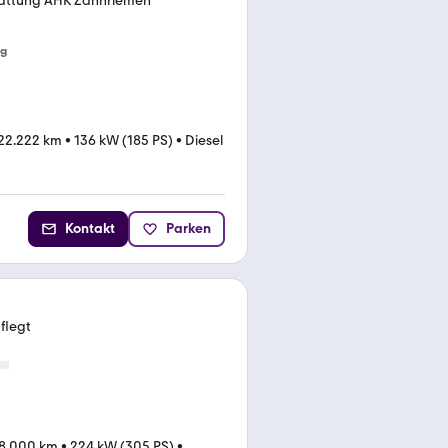
attung AHK Zahnriemen
ng
22.222 km
•
136 kW (185 PS)
•
Diesel
Kontakt
Parken
flegt
8.000 km
•
224 kW (305 PS)
•