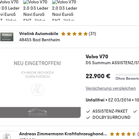
Vrielink Automobile
(
31
)
5 Sterne
48455 Bad Bentheim
Volvo V70
D5 Summum ASSISTENZ/S
22.900 €
Ohne Bewert
Versicherung vergleichen
Unfallfrei
•
EZ 03/2014
•
1
ASSISTENZ-PAKET
DOLBY SURROUND
Andreas Zimmermann Kraftfahrzeughandelsgesellschaft mbH
(
4.4 Sterne