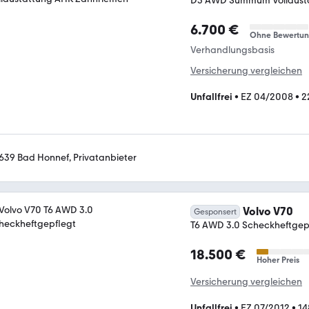
D5 AWD Summum Vollaust
6.700 €
Ohne Bewertu
Verhandlungsbasis
Versicherung vergleichen
Unfallfrei
•
EZ 04/2008
•
2
639 Bad Honnef, Privatanbieter
Volvo V70
Gesponsert
T6 AWD 3.0 Scheckheftgep
18.500 €
Hoher Preis
Versicherung vergleichen
Unfallfrei
•
EZ 07/2012
•
14