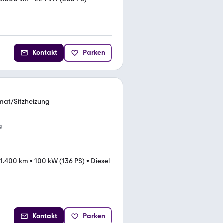
Kontakt
Parken
mat/Sitzheizung
g
81.400 km
•
100 kW (136 PS)
•
Diesel
Kontakt
Parken