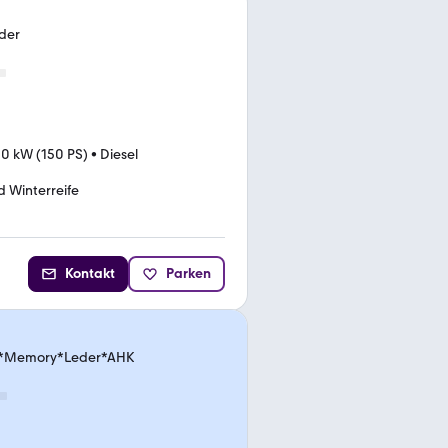
eder
10 kW (150 PS)
•
Diesel
 Winterreife
Kontakt
Parken
on*Memory*Leder*AHK