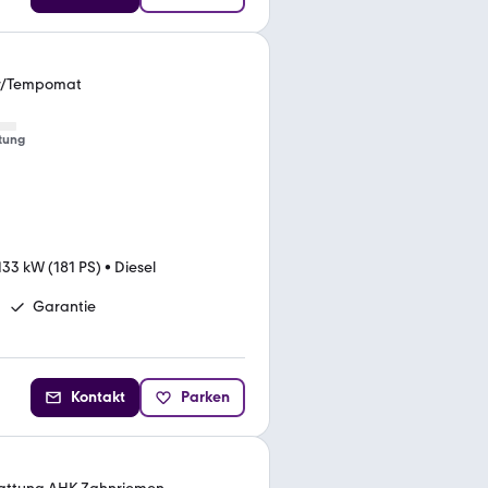
r/Tempomat
tung
133 kW (181 PS)
•
Diesel
Garantie
Kontakt
Parken