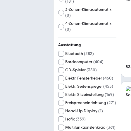
(
181
)
3-Zonen-Klimaautomatik
(
0
)
4-Zonen-Klimaautomatik
(
0
)
Ausstattung
Bluetooth
(
282
)
Bordcomputer
(
404
)
53
CD-Spieler
(
350
)
Elektr. Fensterheber
(
460
)
Elektr. Seitenspiegel
(
455
)
Elektr. Sitzeinstellung
(
169
)
Freisprecheinrichtung
(
271
)
Head-Up Display
(
1
)
Isofix
(
339
)
Multifunktionslenkrad
(
361
)