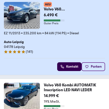
NEU
Volvo V60
D2/Kinetic/BiXenon/Navi/Klima/
6.490 €
Sitzhz/Tempo..
Guter Preis
EZ 11/2013
•
235.200 km
•
84 kW (114 PS)
•
Diesel
Auto-Leipzig
04178 Leipzig
(
141
)
4.8 Sterne
Kontakt
Parken
Volvo V60 Kombi AUTOMATIK
Inscription LED NAVI LEDER
14.999 €
19% MwSt.
Guter Preis