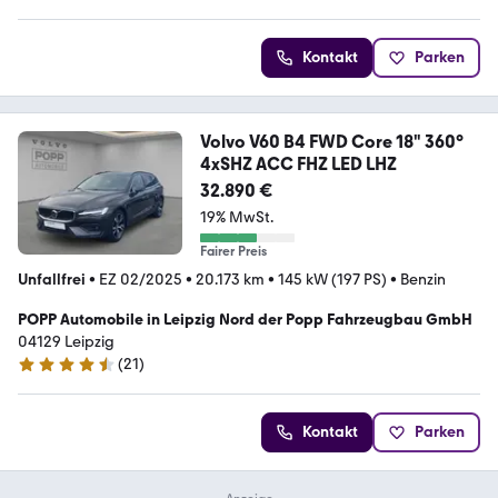
Kontakt
Parken
Volvo V60 B4 FWD Core 18" 360°
4xSHZ ACC FHZ LED LHZ
32.890 €
19% MwSt.
Fairer Preis
Unfallfrei
•
EZ 02/2025
•
20.173 km
•
145 kW (197 PS)
•
Benzin
POPP Automobile in Leipzig Nord der Popp Fahrzeugbau GmbH
04129 Leipzig
(
21
)
4.7 Sterne
Kontakt
Parken