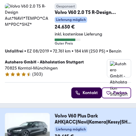
Gesponsert
Volvo V60 2.0 T5 R-Design
Aut.*NAVI*TEMPO*CAM*PDC*SH
Lieferung möglich
Z*
24.630 €
inkl. kostenlose Lieferung
Guter Preis
Unfallfrei
•
EZ 08/2019
•
72.761 km
•
184 kW (250 PS)
•
Benzin
Autohero GmbH - Abholstation Stuttgart
70825 Korntal-Münchingen
(
303
)
4.4 Sterne
Kontakt
Parken
Volvo V60 Plus Dark
AHK|ACC|Navi|Kamera|Kessy|SHZ
|PDC
Lieferung möglich