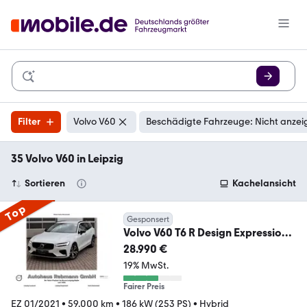
Filter
Volvo V60
Beschädigte Fahrzeuge: Nicht anzei
35 Volvo V60 in Leipzig
Sortieren
Kachelansicht
Top
Gesponsert
Volvo V60 T6 R Design Expression
Recharge
28.990 €
19% MwSt.
Fairer Preis
EZ 01/2021
•
59.000 km
•
186 kW (253 PS)
•
Hybrid