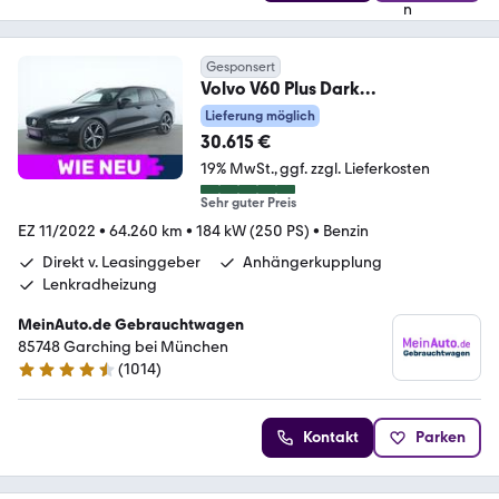
Gesponsert
Volvo V60 Plus Dark
AHK|ACC|Navi|Kamera|Kessy|SHZ
Lieferung möglich
|PDC
30.615 €
19% MwSt.
ggf. zzgl. Lieferkosten
Sehr guter Preis
EZ 11/2022
•
64.260 km
•
184 kW (250 PS)
•
Benzin
Direkt v. Leasinggeber
Anhängerkupplung
Lenkradheizung
MeinAuto.de Gebrauchtwagen
85748 Garching bei München
(
1014
)
4.6 Sterne
Kontakt
Parken