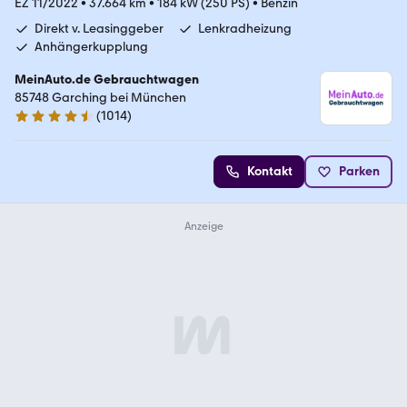
EZ 11/2022
•
37.664 km
•
184 kW (250 PS)
•
Benzin
Direkt v. Leasinggeber
Lenkradheizung
Anhängerkupplung
MeinAuto.de Gebrauchtwagen
85748 Garching bei München
(
1014
)
4.6 Sterne
Kontakt
Parken