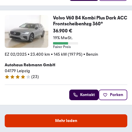
Volvo V60 B4 Kombi Plus Dark ACC
Frontscheibenhzg 360°
36.900 €
19% MwSt.
Fairer Preis
EZ 02/2025
•
23.400 km
•
145 kW (197 PS)
•
Benzin
Autohaus Rebmann GmbH
04179 Leipzig
(
23
)
4.1 Sterne
Kontakt
Parken
Mehr laden