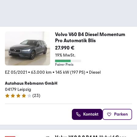
Volvo V60 B4 Diesel Momentum
Pro Automatik Blis
27.990 €
19% MwSt.
Fairer Preis
EZ 05/2021
•
63.000 km
•
145 kW (197 PS)
•
Diesel
Autohaus Rebmann GmbH
04179 Leipzig
(
23
)
4.1 Sterne
Kontakt
Parken