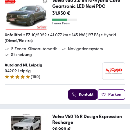
Volvo V60 2.0 B4 M-Hybrid Core
Geartronic LED Navi PDC
31.950 €
Fairer Preis
Unfallfrei
•
EZ 10/2022
•
41.077 km
•
145 kW (197 PS)
•
Hybrid
(Diesel/Elektro)
2-Zonen-Klimaautomatik
Navigationssystem
Sitzheizung
Autoland NL Leipzig
04209 Leipzig
(
150
)
4.8 Sterne
Kontakt
Parken
Volvo V60 T6 R Design Expression
Recharge
28.990 €