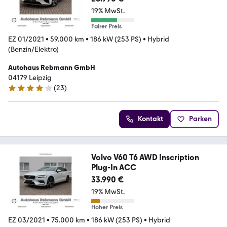
19% MwSt.
Fairer Preis
EZ 01/2021
•
59.000 km
•
186 kW (253 PS)
•
Hybrid
(Benzin/Elektro)
Autohaus Rebmann GmbH
04179 Leipzig
(
23
)
4.1 Sterne
Kontakt
Parken
Volvo V60 T6 AWD Inscription
Plug-In ACC
33.990 €
19% MwSt.
Hoher Preis
EZ 03/2021
•
75.000 km
•
186 kW (253 PS)
•
Hybrid