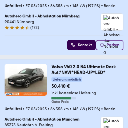
Unfallfrei
•
EZ 05/2023
•
86.358 km
•
145 kW (197 PS)
•
Benzin
Autohero GmbH - Abholstation Nürnberg
90441 Nürnberg
(
172
)
4.5 Sterne
Kontakt
Parken
Volvo V60 2.0 B4 Ultimate Dark
Aut.*NAVI*HEAD-UP*LED*
Lieferung möglich
30.410 €
inkl. kostenlose Lieferung
Guter Preis
Unfallfrei
•
EZ 05/2023
•
86.358 km
•
145 kW (197 PS)
•
Benzin
Autohero GmbH - Abholstation München
85375 Neufahrn b. Freising