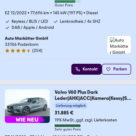
Guter Preis
EZ 12/2022
•
77.696 km
•
145 kW (197 PS)
•
Diesel
Keyless / BLIS / LED
Lenkradheiz / 4x SHZ
DAB / Apple / Android
Auto Markötter GmbH
33106 Paderborn
(
254
)
4.7 Sterne
Kontakt
Parken
Volvo V60 Plus Dark
Leder|AHK|ACC|Kamera|Kessy|SH
Z|PDC
Lieferung möglich
31.885 €
19% MwSt.
ggf. zzgl. Lieferkosten
Sehr guter Preis