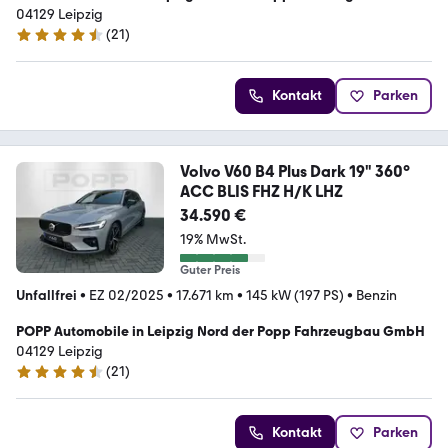
04129 Leipzig
(
21
)
4.7 Sterne
Kontakt
Parken
Volvo V60 B4 Plus Dark 19" 360°
ACC BLIS FHZ H/K LHZ
34.590 €
19% MwSt.
Guter Preis
Unfallfrei
•
EZ 02/2025
•
17.671 km
•
145 kW (197 PS)
•
Benzin
POPP Automobile in Leipzig Nord der Popp Fahrzeugbau GmbH
04129 Leipzig
(
21
)
4.7 Sterne
Kontakt
Parken