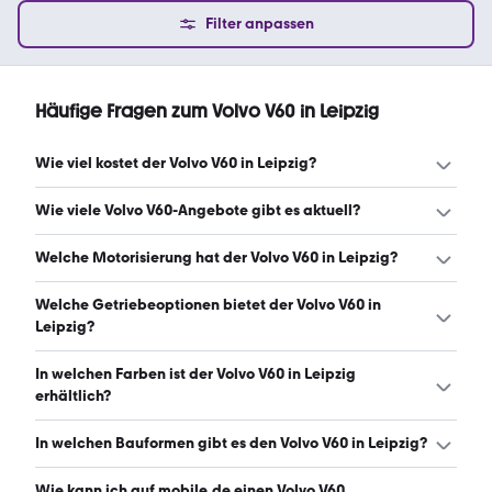
Filter anpassen
Häufige Fragen zum Volvo V60 in Leipzig
Wie viel kostet der Volvo V60 in Leipzig?
Ein guter Preis für einen Volvo V60 in Leipzig liegt zwischen
Wie viele Volvo V60-Angebote gibt es aktuell?
30.410 € und 39.490 €. (Stand: 8.8.2026)
Es gibt insgesamt 35 Volvo V60 bei mobile.de, davon 35
Welche Motorisierung hat der Volvo V60 in Leipzig?
Gebraucht- und 0 Neuwagen. (Stand: 8.8.2026)
Der Volvo V60 in Leipzig hat Leistungen zwischen 178 und
Welche Getriebeoptionen bietet der Volvo V60 in
416 PS. (Stand: 8.8.2026)
Leipzig?
Der Volvo V60 in Leipzig ist mit automatischem und
In welchen Farben ist der Volvo V60 in Leipzig
manuellem Getriebe erhältlich. (Stand: 8.8.2026)
erhältlich?
Den Volvo V60 in Leipzig gibt es in folgenden Farben:
In welchen Bauformen gibt es den Volvo V60 in Leipzig?
schwarz, grau, blau, weiß, silber, grün und rot. Die
häufigste Farbe ist schwarz. (Stand: 8.8.2026)
Den Volvo V60 in Leipzig gibt es in folgenden Bauformen:
Wie kann ich auf mobile.de einen Volvo V60