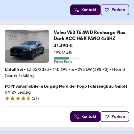
Kontakt
Parken
Volvo V60 T6 AWD Recharge Plus
Dark ACC H&K PANO 4xSHZ
31.390 €
19% MwSt.
Fairer Preis
Unfallfrei
•
EZ 05/2023
•
140.698 km
•
293 kW (398 PS)
•
Hybrid
(Benzin/Elektro)
POPP Automobile in Leipzig Nord der Popp Fahrzeugbau GmbH
04129 Leipzig
(
21
)
4.7 Sterne
Kontakt
Parken