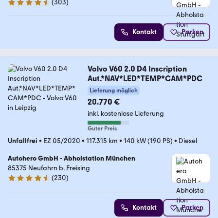
(
303
)
4.4 Sterne
Kontakt
Parken
Volvo V60 2.0 D4 Inscription
Aut.*NAV*LED*TEMP*CAM*PDC
Lieferung möglich
20.770 €
inkl. kostenlose Lieferung
Guter Preis
Unfallfrei
•
EZ 05/2020
•
117.315 km
•
140 kW (190 PS)
•
Diesel
Autohero GmbH - Abholstation München
85375 Neufahrn b. Freising
(
230
)
4.4 Sterne
Kontakt
Parken