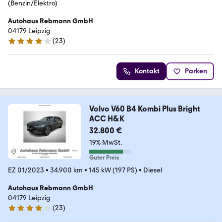
(Benzin/Elektro)
Autohaus Rebmann GmbH
04179 Leipzig
(
23
)
4.1 Sterne
Kontakt
Parken
Volvo V60 B4 Kombi Plus Bright
ACC H&K
32.800 €
19% MwSt.
Guter Preis
EZ 01/2023
•
34.900 km
•
145 kW (197 PS)
•
Diesel
Autohaus Rebmann GmbH
04179 Leipzig
(
23
)
4.1 Sterne