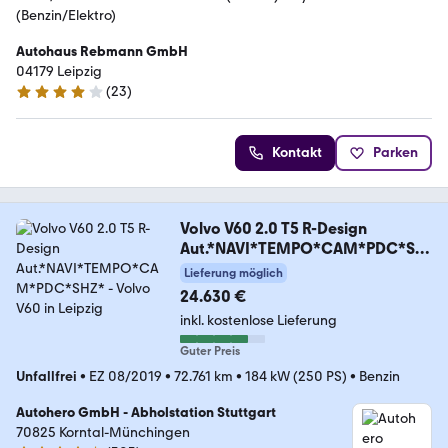
(Benzin/Elektro)
Autohaus Rebmann GmbH
04179 Leipzig
(
23
)
4.1 Sterne
Kontakt
Parken
Volvo V60 2.0 T5 R-Design
Aut.*NAVI*TEMPO*CAM*PDC*SH
Z*
Lieferung möglich
24.630 €
inkl. kostenlose Lieferung
Guter Preis
Unfallfrei
•
EZ 08/2019
•
72.761 km
•
184 kW (250 PS)
•
Benzin
Autohero GmbH - Abholstation Stuttgart
70825 Korntal-Münchingen