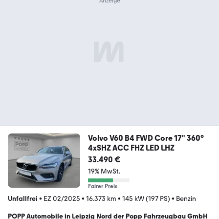
Volvo V60 B4 FWD Core 17" 360°
4xSHZ ACC FHZ LED LHZ
33.490 €
19% MwSt.
Fairer Preis
Unfallfrei
•
EZ 02/2025
•
16.373 km
•
145 kW (197 PS)
•
Benzin
POPP Automobile in Leipzig Nord der Popp Fahrzeugbau GmbH