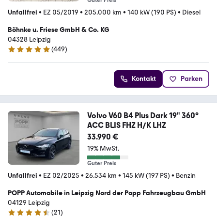
Unfallfrei
•
EZ 05/2019
•
205.000 km
•
140 kW (190 PS)
•
Diesel
Böhnke u. Friese GmbH & Co. KG
04328 Leipzig
(
449
)
4.8 Sterne
Kontakt
Parken
Volvo V60 B4 Plus Dark 19" 360°
ACC BLIS FHZ H/K LHZ
33.990 €
19% MwSt.
Guter Preis
Unfallfrei
•
EZ 02/2025
•
26.534 km
•
145 kW (197 PS)
•
Benzin
POPP Automobile in Leipzig Nord der Popp Fahrzeugbau GmbH
04129 Leipzig
(
21
)
4.7 Sterne