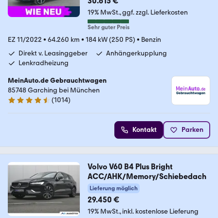
30.615 €
19% MwSt.
ggf. zzgl. Lieferkosten
Sehr guter Preis
EZ 11/2022
•
64.260 km
•
184 kW (250 PS)
•
Benzin
Direkt v. Leasinggeber
Anhängerkupplung
Lenkradheizung
MeinAuto.de Gebrauchtwagen
85748 Garching bei München
(
1014
)
4.6 Sterne
Kontakt
Parken
Volvo V60 B4 Plus Bright
ACC/AHK/Memory/Schiebedach
Lieferung möglich
29.450 €
19% MwSt.
inkl. kostenlose Lieferung