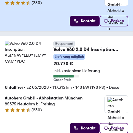
(
230
)
4.4 Sterne
Kontakt
Parken
Gesponsert
Volvo V60 2.0 D4 Inscription
Aut.*NAV*LED*TEMP*CAM*PDC
Lieferung möglich
20.770 €
inkl. kostenlose Lieferung
Guter Preis
Unfallfrei
•
EZ 05/2020
•
117.315 km
•
140 kW (190 PS)
•
Diesel
Autohero GmbH - Abholstation München
85375 Neufahrn b. Freising
(
230
)
4.4 Sterne
Kontakt
Parken