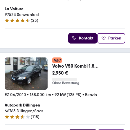
La Voiture
97523 Schwanfeld
(
23
)
4.6 Sterne
Kontakt
Parken
NEU
Volvo V50 Kombi 1.8
Kinetic"KLIMATR.-XENON"
2.950 €
Ohne Bewertung
EZ 06/2010
•
168.000 km
•
92 kW (125 PS)
•
Benzin
Autopark Dillingen
66763 Dillingen/Saar
(
118
)
3.6 Sterne