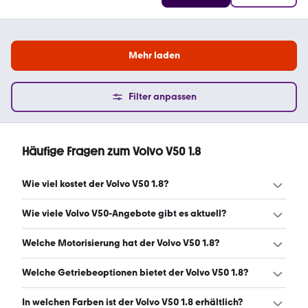
Mehr laden
Filter anpassen
Häufige Fragen zum Volvo V50 1.8
Wie viel kostet der Volvo V50 1.8?
Ein guter Preis für einen Volvo V50 1.8 liegt zwischen 1.499
Wie viele Volvo V50-Angebote gibt es aktuell?
€ und 3.700 €. (Stand: 8.8.2026)
Es gibt insgesamt 47 Volvo V50 bei mobile.de, davon 47
Welche Motorisierung hat der Volvo V50 1.8?
Gebraucht- und 0 Neuwagen. (Stand: 8.8.2026)
Der Volvo V50 1.8 hat Leistungen zwischen 113 und 125 PS.
Welche Getriebeoptionen bietet der Volvo V50 1.8?
(Stand: 8.8.2026)
Der Volvo V50 1.8 ist mit manuellem Getriebe erhältlich.
In welchen Farben ist der Volvo V50 1.8 erhältlich?