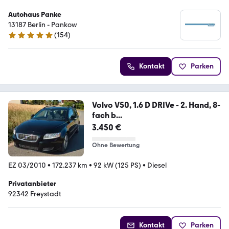
Autohaus Panke
13187 Berlin - Pankow
(
154
)
4.9 Sterne
Kontakt
Parken
Volvo V50, 1.6 D DRIVe - 2. Hand, 8-
fach b...
3.450 €
Ohne Bewertung
EZ 03/2010
•
172.237 km
•
92 kW (125 PS)
•
Diesel
Privatanbieter
92342 Freystadt
Kontakt
Parken