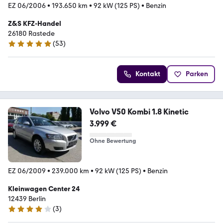
EZ 06/2006
•
193.650 km
•
92 kW (125 PS)
•
Benzin
Z&S KFZ-Handel
26180 Rastede
(
53
)
5 Sterne
Kontakt
Parken
Volvo V50 Kombi 1.8 Kinetic
3.999 €
Ohne Bewertung
EZ 06/2009
•
239.000 km
•
92 kW (125 PS)
•
Benzin
Kleinwagen Center 24
12439 Berlin
(
3
)
4.1 Sterne