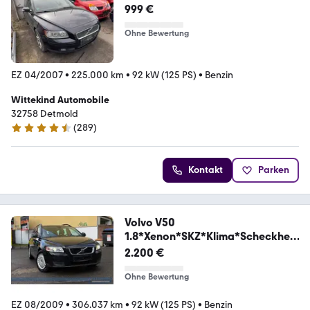
999 €
Ohne Bewertung
EZ 04/2007
•
225.000 km
•
92 kW (125 PS)
•
Benzin
Wittekind Automobile
32758 Detmold
(
289
)
4.4 Sterne
Kontakt
Parken
Volvo V50
1.8*Xenon*SKZ*Klima*Scheckheft
*SR+WR*
2.200 €
Ohne Bewertung
EZ 08/2009
•
306.037 km
•
92 kW (125 PS)
•
Benzin