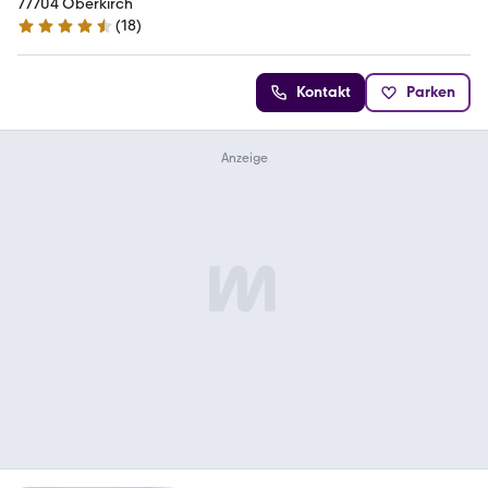
77704 Oberkirch
(
18
)
4.7 Sterne
Kontakt
Parken