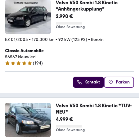
Volvo V50 Kombi 1.8 Kinetic
*Anhängerkupplung*
2.990 €
Ohne Bewertung
EZ 01/2005
•
170.000 km
•
92 kW (125 PS)
•
Benzin
Classic Automobile
56567 Neuwied
(
194
)
4.9 Sterne
Kontakt
Parken
Volvo V50 Kombi 1.8 Kinetic *TÜV-
NEU*
4.999 €
Ohne Bewertung