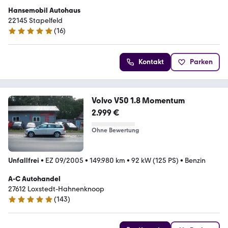
Hansemobil Autohaus
22145 Stapelfeld
(
16
)
5 Sterne
Kontakt
Parken
Volvo V50 1.8 Momentum
2.999 €
Ohne Bewertung
Unfallfrei
•
EZ 09/2005
•
149.980 km
•
92 kW (125 PS)
•
Benzin
A-C Autohandel
27612 Loxstedt-Hahnenknoop
(
143
)
5 Sterne