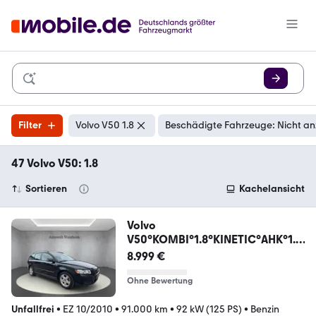
Filter
Volvo V50 1.8
Beschädigte Fahrzeuge: Nicht an
47 Volvo V50: 1.8
Sortieren
Kachelansicht
Volvo
V50°KOMBI°1.8°KINETIC°AHK°1.H
AND°91TKM°SHZ°XENON
8.999 €
Ohne Bewertung
Unfallfrei
•
EZ 10/2010
•
91.000 km
•
92 kW (125 PS)
•
Benzin