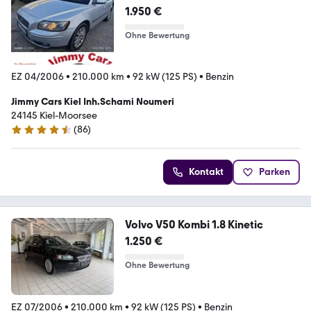
1.950 €
Ohne Bewertung
EZ 04/2006
•
210.000 km
•
92 kW (125 PS)
•
Benzin
Jimmy Cars Kiel Inh.Schami Noumeri
24145 Kiel-Moorsee
(
86
)
4.3 Sterne
Kontakt
Parken
Volvo V50 Kombi 1.8 Kinetic
1.250 €
Ohne Bewertung
EZ 07/2006
•
210.000 km
•
92 kW (125 PS)
•
Benzin