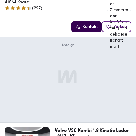
Kraftfahrzeughandelsgesellschaft mbH
41564 Kaarst
(
227
)
4.4 Sterne
Kontakt
Parken
Volvo V50 Kombi 1.8 Kinetic Leder