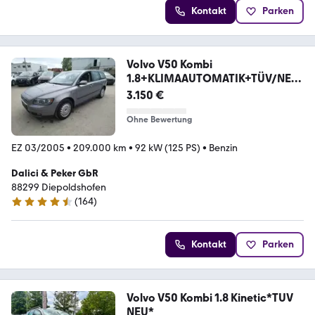
Kontakt
Parken
Volvo V50 Kombi
1.8+KLIMAAUTOMATIK+TÜV/NEU
+AHK
3.150 €
Ohne Bewertung
EZ 03/2005
•
209.000 km
•
92 kW (125 PS)
•
Benzin
Dalici & Peker GbR
88299 Diepoldshofen
(
164
)
4.4 Sterne
Kontakt
Parken
Volvo V50 Kombi 1.8 Kinetic*TUV
NEU*