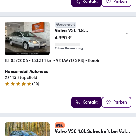
Kontakt
Parken
Gesponsert
Volvo V50 1.8
Kinetic*Klima*Allwetterreifen*TÜ
4.990 €
VNeu*
Ohne Bewertung
EZ 03/2006
•
153.314 km
•
92 kW (125 PS)
•
Benzin
Hansemobil Autohaus
22145 Stapelfeld
(
16
)
5 Sterne
Kontakt
Parken
NEU
Volvo V50 1.8L Scheckeft bei Volvo