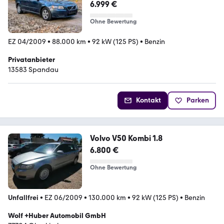
Org. Zu...
6.999 €
Ohne Bewertung
EZ 04/2009
•
88.000 km
•
92 kW (125 PS)
•
Benzin
Privatanbieter
13583 Spandau
Kontakt
Parken
Volvo V50 Kombi 1.8
6.800 €
Ohne Bewertung
Unfallfrei
•
EZ 06/2009
•
130.000 km
•
92 kW (125 PS)
•
Benzin
Wolf +Huber Automobil GmbH