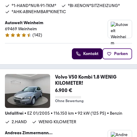
°1-HAND°NUR-91-TKM°
°BI-XENON°SITZHEIZUNG°
°AHK-ABNEHMBAR°KINETIC
Autowelt Weinheim
69469 Weinheim
(
142
)
4.7 Sterne
Kontakt
Parken
Volvo V50 Kombi 1.8 WENIG
KILOMETER!
6.900 €
Ohne Bewertung
Unfallfrei
•
EZ 01/2005
•
116.150 km
•
92 kW (125 PS)
•
Benzin
2.HAND
WENIG KILOMETER
Andreas Zimmermann