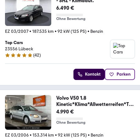
- SHZ - Klimaaut.
6.490 €
Ohne Bewertung
EZ 03/2007
•
187.535 km
•
92 kW (125 PS)
•
Benzin
Top Cars
23556 Lübeck
(
42
)
5 Sterne
Kontakt
Parken
Volvo V50 1.8
Kinetic*Klima*Allwetterreifen*TÜ
VNeu*
4.990 €
Ohne Bewertung
EZ 03/2006
•
153.314 km
•
92 kW (125 PS)
•
Benzin