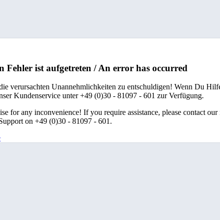
n Fehler ist aufgetreten / An error has occurred
 die verursachten Unannehmlichkeiten zu entschuldigen! Wenn Du Hilfe
unser Kundenservice unter +49 (0)30 - 81097 - 601 zur Verfügung.
se for any inconvenience! If you require assistance, please contact our
upport on +49 (0)30 - 81097 - 601.
e