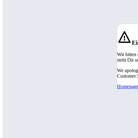
Ei
Wir bitten
steht Dir 
We apologi
Customer S
Homepag