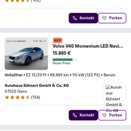
(
102
)
4.6 Sterne
Kontakt
Parken
NEU
Volvo V40 Momentum LED Navi
Tempo PDC SitzHz Klima
15.885 €
Guter Preis
Unfallfrei
•
EZ 12/2019
•
88.889 km
•
90 kW (122 PS)
•
Benzin
Autohaus Kühnert GmbH & Co. KG
07552 Gera
(
156
)
4.5 Sterne
Kontakt
Parken