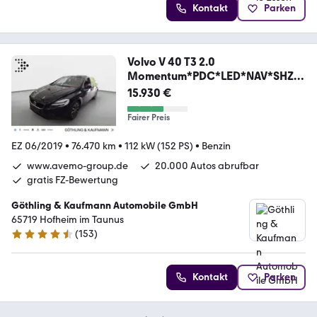
Kontakt
Parken
Volvo V 40 T3 2.0
Momentum*PDC*LED*NAV*SHZ*
USB*
15.930 €
Fairer Preis
EZ 06/2019
•
76.470 km
•
112 kW (152 PS)
•
Benzin
www.avemo-group.de
20.000 Autos abrufbar
gratis FZ-Bewertung
Göthling & Kaufmann Automobile GmbH
65719 Hofheim im Taunus
(
153
)
4.4 Sterne
Kontakt
Parken