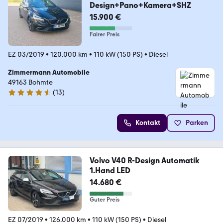
Design+Pano+Kamera+SHZ
15.900 €
Fairer Preis
EZ 03/2019
•
120.000 km
•
110 kW (150 PS)
•
Diesel
Zimmermann Automobile
49163 Bohmte
(
13
)
4.7 Sterne
Kontakt
Parken
Volvo V40 R-Design Automatik
1.Hand LED
14.680 €
Guter Preis
EZ 07/2019
•
126.000 km
•
110 kW (150 PS)
•
Diesel