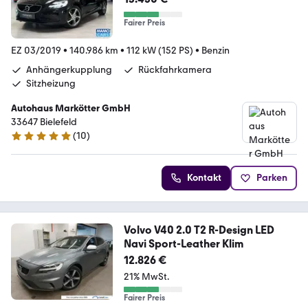
Fairer Preis
EZ 03/2019
•
140.986 km
•
112 kW (152 PS)
•
Benzin
Anhängerkupplung
Rückfahrkamera
Sitzheizung
Autohaus Markötter GmbH
33647 Bielefeld
(
10
)
5 Sterne
Kontakt
Parken
Volvo V40 2.0 T2 R-Design LED
Navi Sport-Leather Klim
12.826 €
21% MwSt.
Fairer Preis