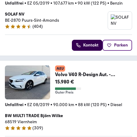
Unfallfrei
•
EZ 05/2019
•
107.677 km
•
90 kW (122 PS)
•
Benzin
SOLAF NV
BE-2870 Puurs-Sint-Amands
(
404
)
4.5 Sterne
Kontakt
Parken
NEU
Volvo V40 R-Design Aut. -
LED+NAVI+VOLLEDER+BLIS+CAM
15.980 €
Guter Preis
Unfallfrei
•
EZ 08/2019
•
90.000 km
•
88 kW (120 PS)
•
Diesel
BW MULTI TRADE Björn Wilke
68519 Viernheim
(
309
)
4.9 Sterne