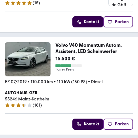
(
15
)
4.9 Sterne
Kontakt
Parken
Volvo V40 Momentum Autom,
Assistent, LED Scheinwerfer
15.500 €
Fairer Preis
EZ 07/2019
•
110.000 km
•
110 kW (150 PS)
•
Diesel
AUTOHAUS KIZIL
55246 Mainz-Kostheim
(
181
)
3.6 Sterne
Kontakt
Parken