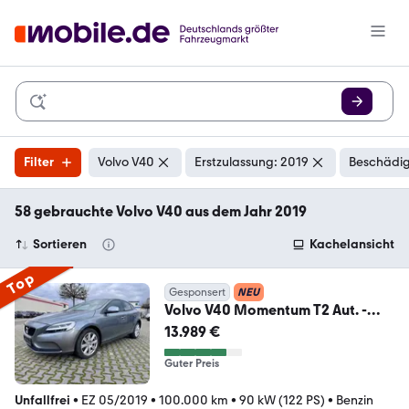
Filter
Volvo V40
Erstzulassung: 2019
Beschädig
58 gebrauchte Volvo V40 aus dem Jahr 2019
Sortieren
Kachelansicht
Top
Gesponsert
NEU
Volvo V40 Momentum T2 Aut. -
NAVI + LED + AHK
13.989 €
Guter Preis
Unfallfrei
•
EZ 05/2019
•
100.000 km
•
90 kW (122 PS)
•
Benzin