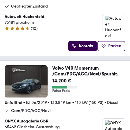
Gepflegter Zustand
Autowelt Huchenfeld
75181 pforzheim
(
12
)
4.6 Sterne
Kontakt
Parken
Volvo V40 Momentum
/Cam/PDC/ACC/Navi/Spurhlt.
14.200 €
Fairer Preis
Unfallfrei
•
EZ 06/2019
•
130.849 km
•
110 kW (150 PS)
•
Diesel
Cam/PDC/ACC/Navi
ONYX Autogalerie GbR
65462 Ginsheim-Gustavsburg