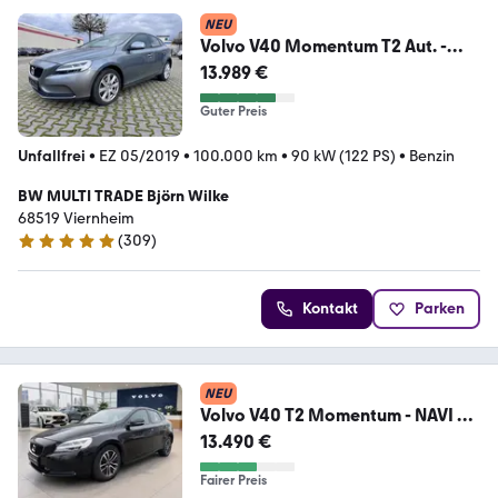
NEU
Volvo V40 Momentum T2 Aut. -
NAVI + LED + AHK
13.989 €
Guter Preis
Unfallfrei
•
EZ 05/2019
•
100.000 km
•
90 kW (122 PS)
•
Benzin
BW MULTI TRADE Björn Wilke
68519 Viernheim
(
309
)
4.9 Sterne
Kontakt
Parken
NEU
Volvo V40 T2 Momentum - NAVI +
LED
13.490 €
Fairer Preis