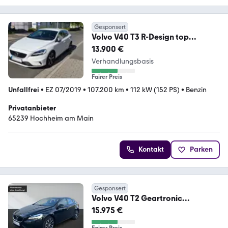
Gesponsert
Volvo V40 T3 R-Design top
gepflegt HU + AU NEU
13.900 €
Verhandlungsbasis
Fairer Preis
Unfallfrei
•
EZ 07/2019
•
107.200 km
•
112 kW (152 PS)
•
Benzin
Privatanbieter
65239 Hochheim am Main
Kontakt
Parken
Gesponsert
Volvo V40 T2 Geartronic
Momentum
15.975 €