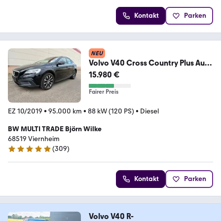
Kontakt
Parken
NEU
Volvo V40 Cross Country Plus Aut.
- NAVI + SHZ + LED
15.980 €
Fairer Preis
EZ 10/2019
•
95.000 km
•
88 kW (120 PS)
•
Diesel
BW MULTI TRADE Björn Wilke
68519 Viernheim
(
309
)
4.9 Sterne
Kontakt
Parken
Volvo V40 R-