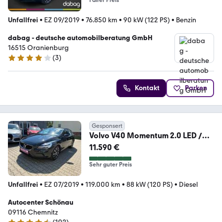
Fairer Preis
Unfallfrei
•
EZ 09/2019
•
76.850 km
•
90 kW (122 PS)
•
Benzin
dabag - deutsche automobilberatung GmbH
16515 Oranienburg
(
3
)
4 Sterne
Kontakt
Parken
Gesponsert
Volvo V40 Momentum 2.0 LED /
Kamera / Navi / AHK
11.590 €
Sehr guter Preis
Unfallfrei
•
EZ 07/2019
•
119.000 km
•
88 kW (120 PS)
•
Diesel
Autocenter Schönau
09116 Chemnitz