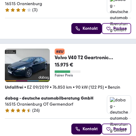
16515 Oranienburg
(
3
)
4 Sterne
Kontakt
Parken
NEU
Volvo V40 T2 Geartronic
Momentum
15.975 €
Fairer Preis
Unfallfrei
•
EZ 09/2019
•
76.850 km
•
90 kW (122 PS)
•
Benzin
dabag - deutsche automobilberatung GmbH
16515 Oranienburg OT Germendorf
(
26
)
4.5 Sterne
Kontakt
Parken