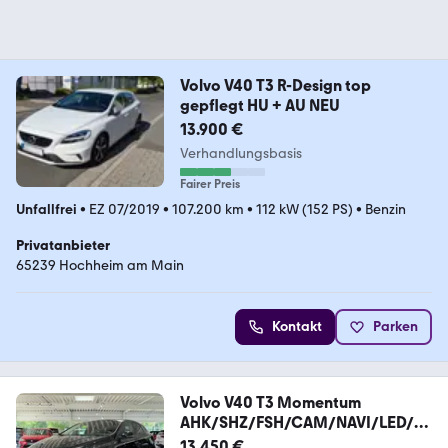
Volvo V40 T3 R-Design top
gepflegt HU + AU NEU
13.900 €
Verhandlungsbasis
Fairer Preis
Unfallfrei
•
EZ 07/2019
•
107.200 km
•
112 kW (152 PS)
•
Benzin
Privatanbieter
65239 Hochheim am Main
Kontakt
Parken
Volvo V40 T3 Momentum
AHK/SHZ/FSH/CAM/NAVI/LED/KL
IMA
13.450 €