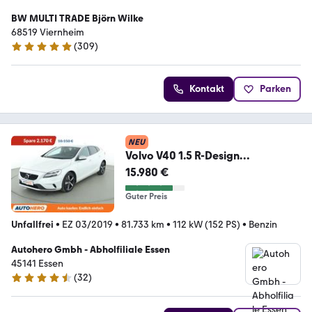
BW MULTI TRADE Björn Wilke
68519 Viernheim
(
309
)
4.9 Sterne
Kontakt
Parken
NEU
Volvo V40 1.5 R-Design
Aut.*NAV*TEMP*CAM*PDC*SHZ*
15.980 €
ALU*
Guter Preis
Unfallfrei
•
EZ 03/2019
•
81.733 km
•
112 kW (152 PS)
•
Benzin
Autohero Gmbh - Abholfiliale Essen
45141 Essen
(
32
)
4.7 Sterne