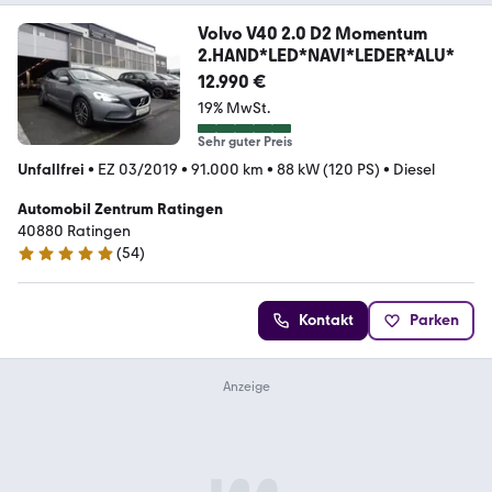
Volvo V40 2.0 D2 Momentum
2.HAND*LED*NAVI*LEDER*ALU*
12.990 €
19% MwSt.
Sehr guter Preis
Unfallfrei
•
EZ 03/2019
•
91.000 km
•
88 kW (120 PS)
•
Diesel
Automobil Zentrum Ratingen
40880 Ratingen
(
54
)
5 Sterne
Kontakt
Parken