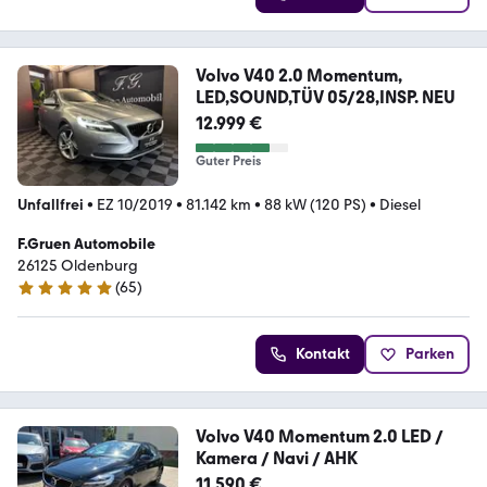
Volvo V40 2.0 Momentum,
LED,SOUND,TÜV 05/28,INSP. NEU
12.999 €
Guter Preis
Unfallfrei
•
EZ 10/2019
•
81.142 km
•
88 kW (120 PS)
•
Diesel
F.Gruen Automobile
26125 Oldenburg
(
65
)
4.9 Sterne
Kontakt
Parken
Volvo V40 Momentum 2.0 LED /
Kamera / Navi / AHK
11.590 €