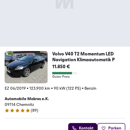
Volvo V40 T2 Momentum LED
Navigation Klimaautomatik P
11.850 €
Guter Preis
EZ 06/2019
•
123.900 km
•
90 kW (122 PS)
•
Benzin
Automobile Mokros e.K.
09114 Chemnitz
(
89
)
5 Sterne
Kontakt
Parken