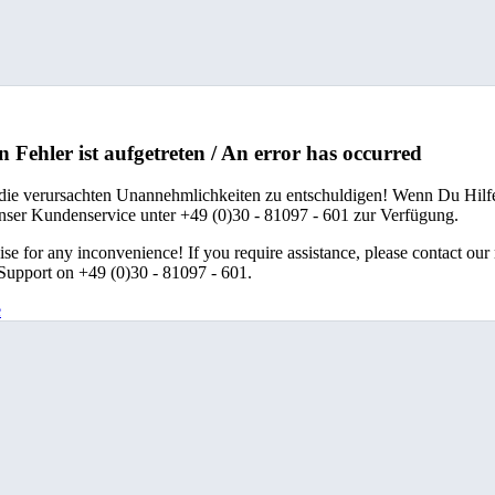
n Fehler ist aufgetreten / An error has occurred
 die verursachten Unannehmlichkeiten zu entschuldigen! Wenn Du Hilfe
unser Kundenservice unter +49 (0)30 - 81097 - 601 zur Verfügung.
se for any inconvenience! If you require assistance, please contact our
upport on +49 (0)30 - 81097 - 601.
e