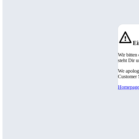
Ei
Wir bitten
steht Dir 
We apologi
Customer S
Homepag