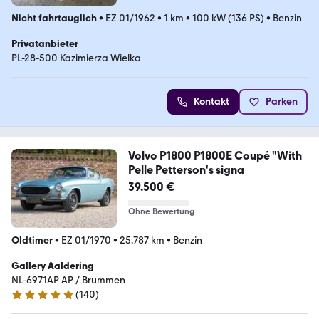
Nicht fahrtauglich
•
EZ 01/1962
•
1 km
•
100 kW (136 PS)
•
Benzin
Privatanbieter
PL-28-500 Kazimierza Wielka
Kontakt
Parken
Volvo P1800 P1800E Coupé "With
Pelle Petterson's signa
39.500 €
Ohne Bewertung
Oldtimer
•
EZ 01/1970
•
25.787 km
•
Benzin
Gallery Aaldering
NL-6971AP AP / Brummen
(
140
)
4.8 Sterne