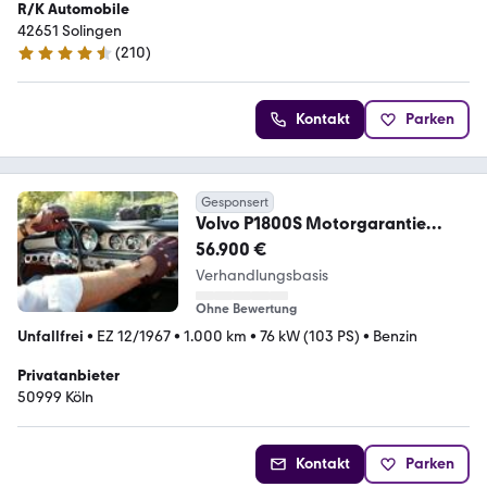
R/K Automobile
42651 Solingen
(
210
)
4.6 Sterne
Kontakt
Parken
Gesponsert
Volvo P1800S Motorgarantie
Restauriert Zustand 2
56.900 €
Verhandlungsbasis
Ohne Bewertung
Unfallfrei
•
EZ 12/1967
•
1.000 km
•
76 kW (103 PS)
•
Benzin
Privatanbieter
50999 Köln
Kontakt
Parken