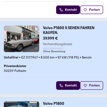
Kontakt
Parken
Volvo P1800 S SEHEN FAHREN
KAUFEN.
39.999 €
Verhandlungsbasis
Ohne Bewertung
Unfallfrei
•
EZ 07/1967
•
8.500 km
•
87 kW (118 PS)
•
Benzin
Privatanbieter
50259 Pulheim
Kontakt
Parken
Volvo P1800