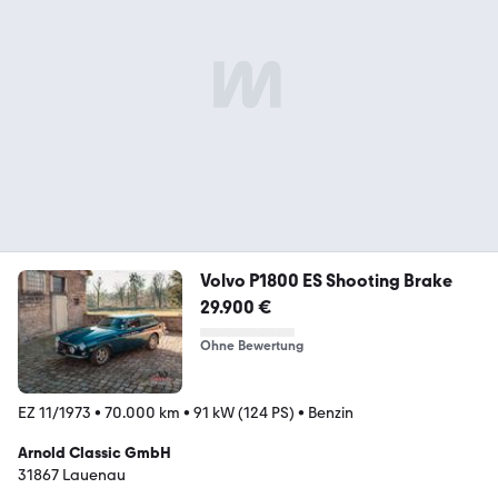
Volvo P1800 ES Shooting Brake
29.900 €
Ohne Bewertung
EZ 11/1973
•
70.000 km
•
91 kW (124 PS)
•
Benzin
Arnold Classic GmbH
31867 Lauenau