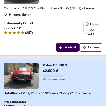
Oldtimer
•
EZ 07/1973
•
184.000 km
•
85 kW (116 PS)
•
Benzin
H-Kennzeichen
Erdmannsky GmbH
29229 Celle
(
257
)
4.8 Sterne
Kontakt
Parken
Volvo P 1800 S
42.500 €
Ohne Bewertung
Unfallfrei
•
EZ 07/1963
•
83.820 km
•
71 kW (97 PS)
•
Benzin
Privatanbieter