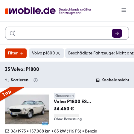
Filter
Volvo p1800
Beschädigte Fahrzeuge: Nicht an
35 Volvo: P1800
Sortieren
Kachelansicht
Top
Gesponsert
Volvo P1800 ES
/TIEFBETTFELGEN/HU-AU
34.450 €
NEU/ROSTFREI
Ohne Bewertung
EZ 06/1973
•
157.088 km
•
85 kW (116 PS)
•
Benzin