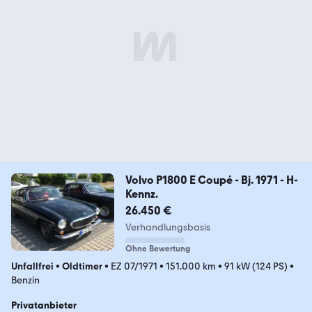
Volvo P1800 E Coupé - Bj. 1971 - H-
Kennz.
26.450 €
Verhandlungsbasis
Ohne Bewertung
Unfallfrei
•
Oldtimer
•
EZ 07/1971
•
151.000 km
•
91 kW (124 PS)
•
Benzin
Privatanbieter