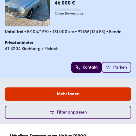
46.000 €
Ohne Bewertung
Unfallfrei
•
EZ 04/1970
•
161.000 km
•
91 kW (124 PS)
•
Benzin
Privatanbieter
AT-3204 Kirchberg / Pielach
Kontakt
Parken
Mehr laden
Filter anpassen