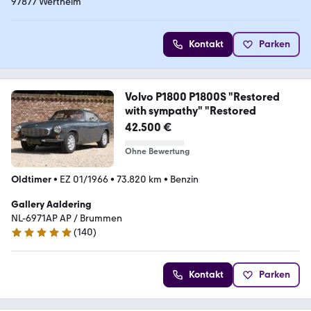
97877 Wertheim
Kontakt
Parken
Volvo P1800 P1800S "Restored
with sympathy" "Restored
42.500 €
Ohne Bewertung
Oldtimer
•
EZ 01/1966
•
73.820 km
•
Benzin
Gallery Aaldering
NL-6971AP AP / Brummen
(
140
)
4.8 Sterne
Kontakt
Parken