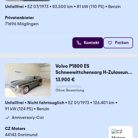
Unfallfrei
•
EZ 07/1973
•
83.500 km
•
81 kW (110 PS)
•
Benzin
Privatanbieter
71696 Möglingen
Kontakt
Parken
Volvo P1800 ES
Schneewittchensarg H-Zulassung
deutsch
13.900 €
Ohne Bewertung
Unfallfrei
•
Nicht fahrtauglich
•
EZ 01/1973
•
126.401 km
•
91 kW (124 PS)
•
Benzin
Anniversary-Car
CZ Motors
44143 Dortmund