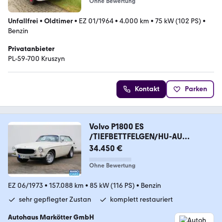
Ohne Bewertung
Unfallfrei
•
Oldtimer
•
EZ 01/1964
•
4.000 km
•
75 kW (102 PS)
•
Benzin
Privatanbieter
PL-59-700 Kruszyn
Kontakt
Parken
Volvo P1800 ES
/TIEFBETTFELGEN/HU-AU
NEU/ROSTFREI
34.450 €
Ohne Bewertung
EZ 06/1973
•
157.088 km
•
85 kW (116 PS)
•
Benzin
sehr gepflegter Zustan
komplett restauriert
Autohaus Markötter GmbH