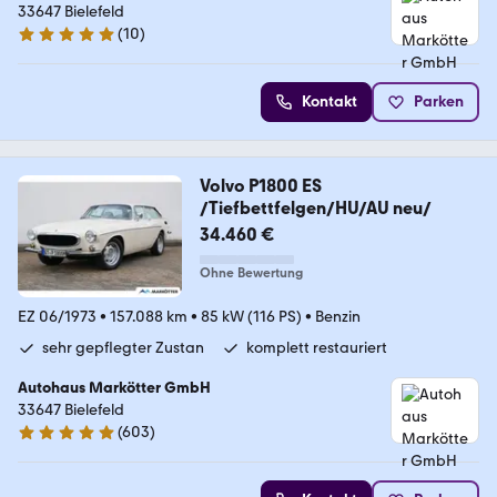
33647 Bielefeld
(
10
)
5 Sterne
Kontakt
Parken
Volvo P1800 ES
/Tiefbettfelgen/HU/AU neu/
34.460 €
Ohne Bewertung
EZ 06/1973
•
157.088 km
•
85 kW (116 PS)
•
Benzin
sehr gepflegter Zustan
komplett restauriert
Autohaus Markötter GmbH
33647 Bielefeld
(
603
)
4.9 Sterne