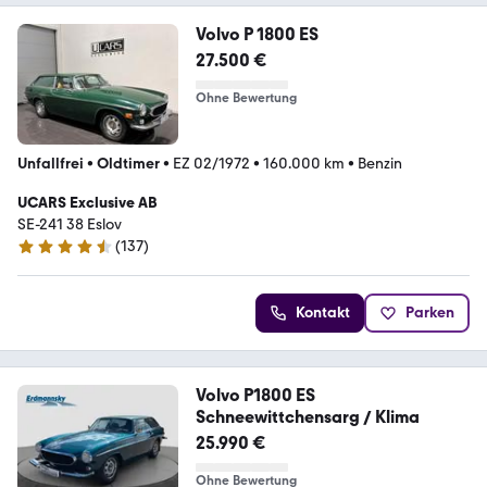
Volvo P 1800 ES
27.500 €
Ohne Bewertung
Unfallfrei
•
Oldtimer
•
EZ 02/1972
•
160.000 km
•
Benzin
UCARS Exclusive AB
SE-241 38 Eslov
(
137
)
4.7 Sterne
Kontakt
Parken
Volvo P1800 ES
Schneewittchensarg / Klima
25.990 €
Ohne Bewertung