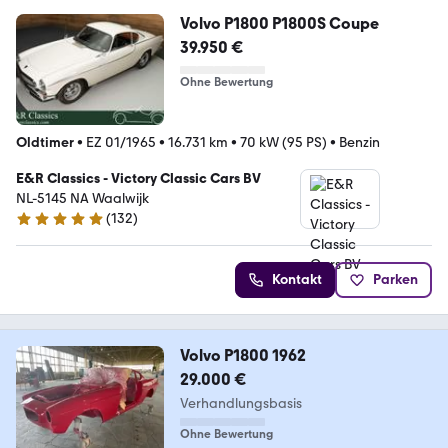
Volvo P1800 P1800S Coupe
39.950 €
Ohne Bewertung
Oldtimer
•
EZ 01/1965
•
16.731 km
•
70 kW (95 PS)
•
Benzin
E&R Classics - Victory Classic Cars BV
NL-5145 NA Waalwijk
(
132
)
5 Sterne
Kontakt
Parken
Volvo P1800 1962
29.000 €
Verhandlungsbasis
Ohne Bewertung