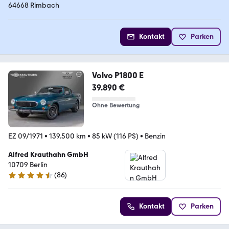
64668 Rimbach
Kontakt
Parken
Volvo P1800 E
39.890 €
Ohne Bewertung
EZ 09/1971
•
139.500 km
•
85 kW (116 PS)
•
Benzin
Alfred Krauthahn GmbH
10709 Berlin
(
86
)
4.7 Sterne
Kontakt
Parken