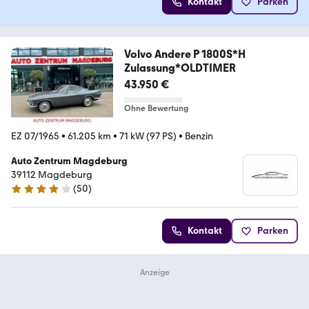
Kontakt
Parken
Volvo Andere P 1800S*H
Zulassung*OLDTIMER
43.950 €
Ohne Bewertung
EZ 07/1965
•
61.205 km
•
71 kW (97 PS)
•
Benzin
Auto Zentrum Magdeburg
39112 Magdeburg
(
50
)
4 Sterne
Kontakt
Parken