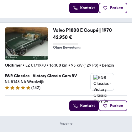
Kontakt
Parken
Volvo P1800 E Coupé | 1970
42.950 €
Ohne Bewertung
Oldtimer
•
EZ 01/1970
•
16.108 km
•
95 kW (129 PS)
•
Benzin
E&R Classics - Victory Classic Cars BV
NL-5145 NA Waalwijk
(
132
)
5 Sterne
Kontakt
Parken