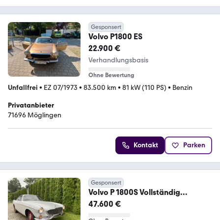
Gesponsert
Volvo P1800 ES
22.900 €
Verhandlungsbasis
Ohne Bewertung
Unfallfrei
•
EZ 07/1973
•
83.500 km
•
81 kW (110 PS)
•
Benzin
Privatanbieter
71696 Möglingen
Kontakt
Parken
Gesponsert
Volvo P 1800S Vollständig
restauriert, perfekter Zust
47.600 €