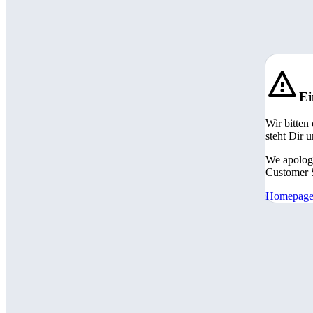
Ei
Wir bitten
steht Dir 
We apologi
Customer S
Homepag