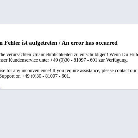
n Fehler ist aufgetreten / An error has occurred
 die verursachten Unannehmlichkeiten zu entschuldigen! Wenn Du Hilfe
unser Kundenservice unter +49 (0)30 - 81097 - 601 zur Verfügung.
se for any inconvenience! If you require assistance, please contact our
upport on +49 (0)30 - 81097 - 601.
e