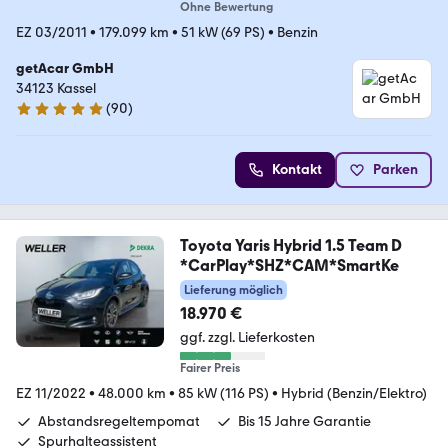
Ohne Bewertung
EZ 03/2011
•
179.099 km
•
51 kW (69 PS)
•
Benzin
getAcar GmbH
34123 Kassel
(
90
)
4.9 Sterne
Kontakt
Parken
Toyota Yaris Hybrid 1.5 Team D
*CarPlay*SHZ*CAM*SmartKe
Lieferung möglich
18.970 €
ggf. zzgl. Lieferkosten
Fairer Preis
EZ 11/2022
•
48.000 km
•
85 kW (116 PS)
•
Hybrid (Benzin/Elektro)
Abstandsregeltempomat
Bis 15 Jahre Garantie
Spurhalteassistent