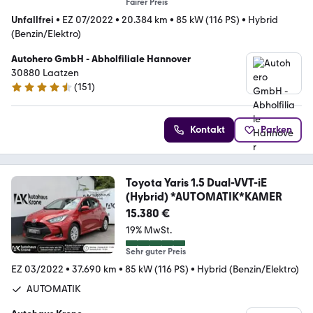
Fairer Preis
Unfallfrei
•
EZ 07/2022
•
20.384 km
•
85 kW (116 PS)
•
Hybrid
(Benzin/Elektro)
Autohero GmbH - Abholfiliale Hannover
30880 Laatzen
(
151
)
4.7 Sterne
Kontakt
Parken
Toyota Yaris 1.5 Dual-VVT-iE
(Hybrid) *AUTOMATIK*KAMER
15.380 €
19% MwSt.
Sehr guter Preis
EZ 03/2022
•
37.690 km
•
85 kW (116 PS)
•
Hybrid (Benzin/Elektro)
AUTOMATIK