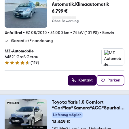
Automatik,Klimaautomatik
6.799 €
Ohne Bewertung
Unfallfrei
•
EZ 08/2010
•
51.000 km
•
74 kW (101 PS)
•
Benzin
Garantie/Finanzierung
MZ-Automobile
64521 Groß Gerau
(
119
)
4.6 Sterne
Kontakt
Parken
Toyota Yaris 1.0 Comfort
*CarPlay*Kamera*ACC*Spurhalt
e*
Lieferung möglich
13.349 €
19% MwSt.
ggf. zzgl. Lieferkosten