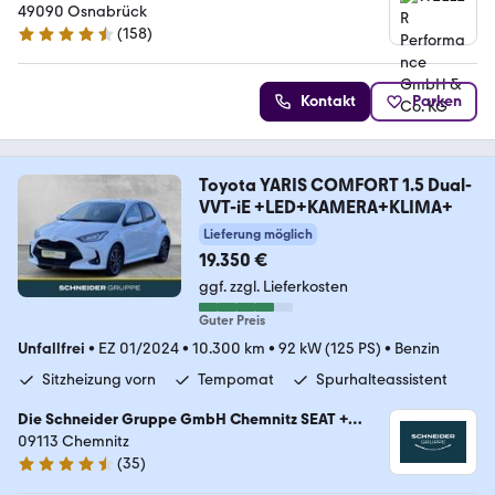
49090 Osnabrück
(
158
)
4.6 Sterne
Kontakt
Parken
Toyota YARIS COMFORT 1.5 Dual-
VVT-iE +LED+KAMERA+KLIMA+
Lieferung möglich
19.350 €
ggf. zzgl. Lieferkosten
Guter Preis
Unfallfrei
•
EZ 01/2024
•
10.300 km
•
92 kW (125 PS)
•
Benzin
Sitzheizung vorn
Tempomat
Spurhalteassistent
Die Schneider Gruppe GmbH Chemnitz SEAT +
Wohnmobilcenter
09113 Chemnitz
(
35
)
4.7 Sterne