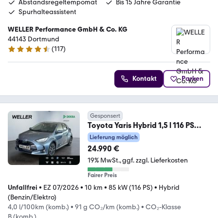
Abstandsregeltempomat
Bis 15 Jahre Garantie
Spurhalteassistent
WELLER Performance GmbH & Co. KG
44143 Dortmund
(
117
)
4.6 Sterne
Kontakt
Parken
Gesponsert
Toyota Yaris Hybrid 1,5 l 116 PS
CVT, 5-türig TEAMPLAYE
Lieferung möglich
24.990 €
19% MwSt.
ggf. zzgl. Lieferkosten
Fairer Preis
Unfallfrei
•
EZ 07/2026
•
10 km
•
85 kW (116 PS)
•
Hybrid
(Benzin/Elektro)
4,0 l/100km (komb.)
•
91 g CO₂/km (komb.)
•
CO₂-Klasse
B (komb.)