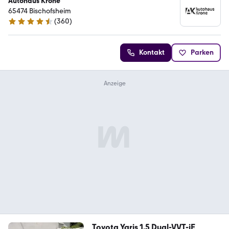
Autohaus Krone
65474 Bischofsheim
(
360
)
4.6 Sterne
Kontakt
Parken
Toyota Yaris 1.5 Dual-VVT-iE