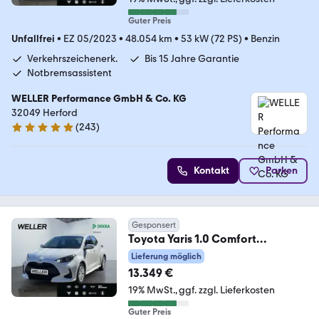
Guter Preis
Unfallfrei
•
EZ 05/2023
•
48.054 km
•
53 kW (72 PS)
•
Benzin
Verkehrszeichenerk.
Bis 15 Jahre Garantie
Notbremsassistent
WELLER Performance GmbH & Co. KG
32049 Herford
(
243
)
4.8 Sterne
Kontakt
Parken
Gesponsert
Toyota Yaris 1.0 Comfort
*CarPlay*Kamera*ACC*Spurhalt
Lieferung möglich
e*
13.349 €
19% MwSt.
ggf. zzgl. Lieferkosten
Guter Preis