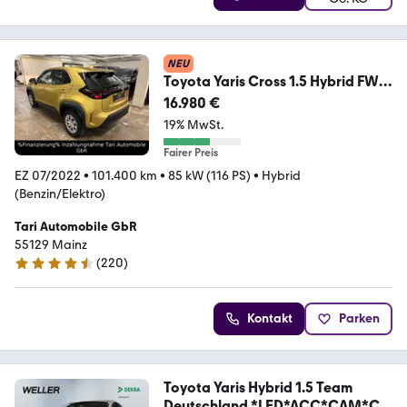
NEU
Toyota Yaris Cross 1.5 Hybrid FWD
ACC, Kamera, 1.Hand
16.980 €
19% MwSt.
Fairer Preis
EZ 07/2022
•
101.400 km
•
85 kW (116 PS)
•
Hybrid
(Benzin/Elektro)
Tari Automobile GbR
55129 Mainz
(
220
)
4.7 Sterne
Kontakt
Parken
Toyota Yaris Hybrid 1.5 Team
Deutschland *LED*ACC*CAM*C