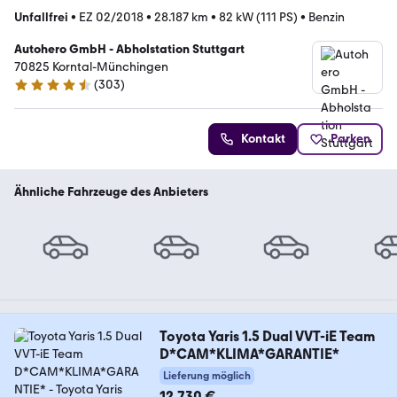
Unfallfrei
•
EZ 02/2018
•
28.187 km
•
82 kW (111 PS)
•
Benzin
Autohero GmbH - Abholstation Stuttgart
70825 Korntal-Münchingen
(
303
)
4.4 Sterne
Kontakt
Parken
Ähnliche Fahrzeuge des Anbieters
Toyota Yaris 1.5 Dual VVT-iE Team
D*CAM*KLIMA*GARANTIE*
Lieferung möglich
12.730 €