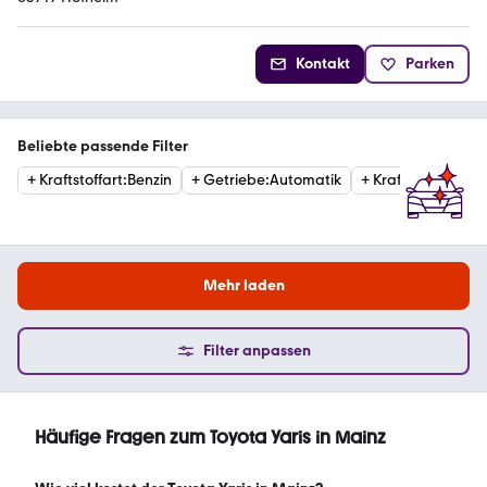
Kontakt
Parken
Beliebte passende Filter
+
Kraftstoffart
:
Benzin
+
Getriebe
:
Automatik
+
Kraftstoffart
:
Hyb
Mehr laden
Filter anpassen
Häufige Fragen zum Toyota Yaris in Mainz