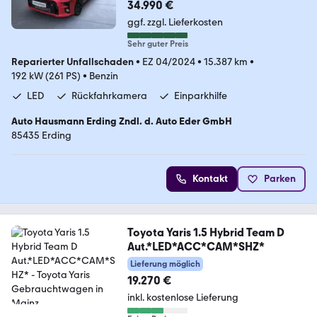
34.990 €
ggf. zzgl. Lieferkosten
Sehr guter Preis
Reparierter Unfallschaden
•
EZ 04/2024
•
15.387 km
•
192 kW (261 PS)
•
Benzin
LED
Rückfahrkamera
Einparkhilfe
Auto Hausmann Erding Zndl. d. Auto Eder GmbH
85435 Erding
Kontakt
Parken
Toyota Yaris 1.5 Hybrid Team D
Aut.*LED*ACC*CAM*SHZ*
Lieferung möglich
19.270 €
inkl. kostenlose Lieferung