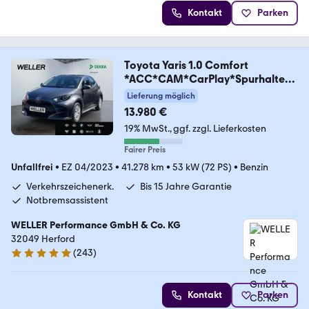
Kontakt
Parken
Toyota Yaris 1.0 Comfort
*ACC*CAM*CarPlay*Spurhalteas
s*
Lieferung möglich
13.980 €
19% MwSt.
ggf. zzgl. Lieferkosten
Fairer Preis
Unfallfrei
•
EZ 04/2023
•
41.278 km
•
53 kW (72 PS)
•
Benzin
Verkehrszeichenerk.
Bis 15 Jahre Garantie
Notbremsassistent
WELLER Performance GmbH & Co. KG
32049 Herford
(
243
)
4.8 Sterne
Kontakt
Parken