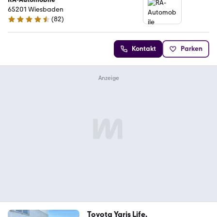
65201 Wiesbaden
(
82
)
4.5 Sterne
Kontakt
Parken
Toyota Yaris Life,