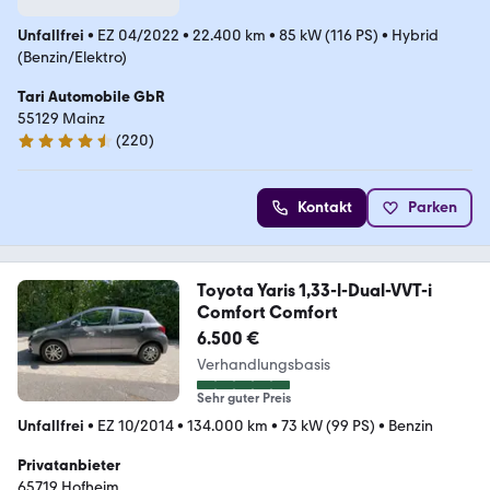
Unfallfrei
•
EZ 04/2022
•
22.400 km
•
85 kW (116 PS)
•
Hybrid
(Benzin/Elektro)
Tari Automobile GbR
55129 Mainz
(
220
)
4.7 Sterne
Kontakt
Parken
Toyota Yaris 1,33-l-Dual-VVT-i
Comfort Comfort
6.500 €
Verhandlungsbasis
Sehr guter Preis
Unfallfrei
•
EZ 10/2014
•
134.000 km
•
73 kW (99 PS)
•
Benzin
Privatanbieter
65719 Hofheim