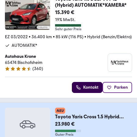
(Hybrid) AUTOMATIK*KAMERA*
15.390 €
19% MwSt.
Sehr guter Preis
EZ 03/2022
•
36.400 km
•
85 kW (116 PS)
•
Hybrid (Benzin/Elektro)
AUTOMATIK*
Autohaus Krone
65474 Bischofsheim
(
360
)
4.6 Sterne
Kontakt
Parken
NEU
Toyota Yaris Cross 1.5 Hybrid
Elegant LED,Navi,ACC,360°
23.980 €
Guter Preis