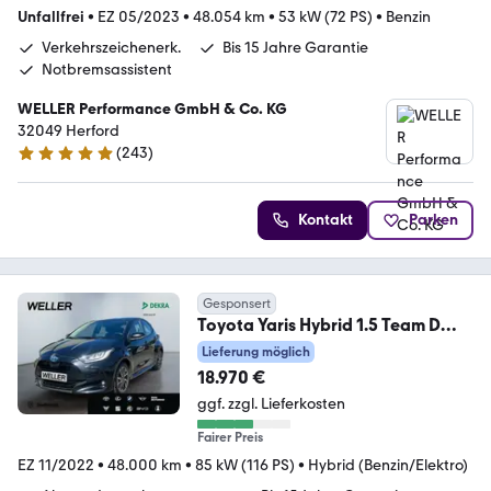
Unfallfrei
•
EZ 05/2023
•
48.054 km
•
53 kW (72 PS)
•
Benzin
Verkehrszeichenerk.
Bis 15 Jahre Garantie
Notbremsassistent
WELLER Performance GmbH & Co. KG
32049 Herford
(
243
)
4.8 Sterne
Kontakt
Parken
Gesponsert
Toyota Yaris Hybrid 1.5 Team D
*CarPlay*SHZ*CAM*SmartKe
Lieferung möglich
18.970 €
ggf. zzgl. Lieferkosten
Fairer Preis
EZ 11/2022
•
48.000 km
•
85 kW (116 PS)
•
Hybrid (Benzin/Elektro)