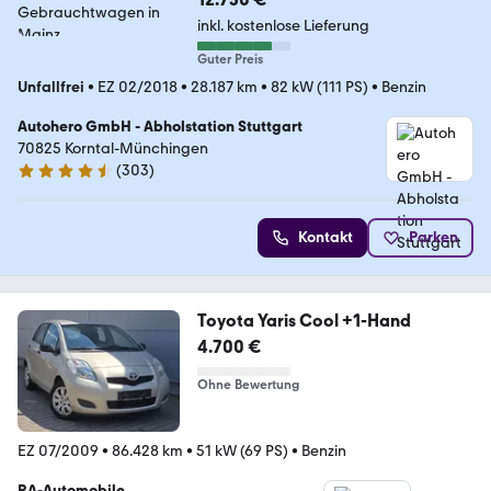
inkl. kostenlose Lieferung
Guter Preis
Unfallfrei
•
EZ 02/2018
•
28.187 km
•
82 kW (111 PS)
•
Benzin
Autohero GmbH - Abholstation Stuttgart
70825 Korntal-Münchingen
(
303
)
4.4 Sterne
Kontakt
Parken
Toyota Yaris Cool +1-Hand
4.700 €
Ohne Bewertung
EZ 07/2009
•
86.428 km
•
51 kW (69 PS)
•
Benzin
RA-Automobile