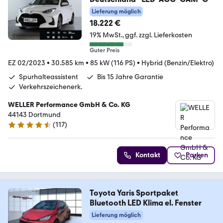
Lieferung möglich
18.222 €
19% MwSt.
ggf. zzgl. Lieferkosten
Guter Preis
EZ 02/2023
•
30.585 km
•
85 kW (116 PS)
•
Hybrid (Benzin/Elektro)
Spurhalteassistent
Bis 15 Jahre Garantie
Verkehrszeichenerk.
WELLER Performance GmbH & Co. KG
44143 Dortmund
(
117
)
4.6 Sterne
Kontakt
Parken
Toyota Yaris Sportpaket
Bluetooth LED Klima el. Fenster
Lieferung möglich