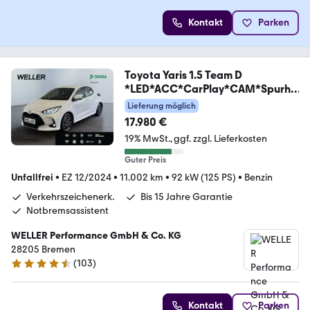
Kontakt
Parken
Toyota Yaris 1.5 Team D
*LED*ACC*CarPlay*CAM*Spurha
lte*
Lieferung möglich
17.980 €
19% MwSt.
ggf. zzgl. Lieferkosten
Guter Preis
Unfallfrei
•
EZ 12/2024
•
11.002 km
•
92 kW (125 PS)
•
Benzin
Verkehrszeichenerk.
Bis 15 Jahre Garantie
Notbremsassistent
WELLER Performance GmbH & Co. KG
28205 Bremen
(
103
)
4.3 Sterne
Kontakt
Parken