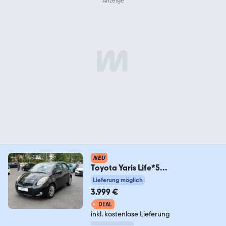
NEU
Toyota Yaris Life*5
Türen*LIMA*elektr Fenster &
Lieferung möglich
Spiegel
3.999 €
DEAL
inkl. kostenlose Lieferung