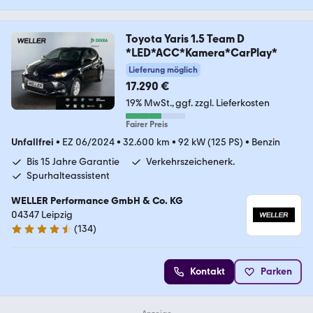
Toyota Yaris 1.5 Team D
*LED*ACC*Kamera*CarPlay*
Lieferung möglich
17.290 €
19% MwSt.
ggf. zzgl. Lieferkosten
Fairer Preis
Unfallfrei
•
EZ 06/2024
•
32.600 km
•
92 kW (125 PS)
•
Benzin
Bis 15 Jahre Garantie
Verkehrszeichenerk.
Spurhalteassistent
WELLER Performance GmbH & Co. KG
04347 Leipzig
(
134
)
4.7 Sterne
Kontakt
Parken