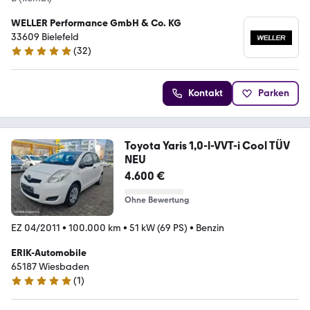
WELLER Performance GmbH & Co. KG
33609 Bielefeld
(
32
)
5 Sterne
Kontakt
Parken
Toyota Yaris 1,0-l-VVT-i Cool TÜV
NEU
4.600 €
Ohne Bewertung
EZ 04/2011
•
100.000 km
•
51 kW (69 PS)
•
Benzin
ERIK-Automobile
65187 Wiesbaden
(
1
)
5 Sterne