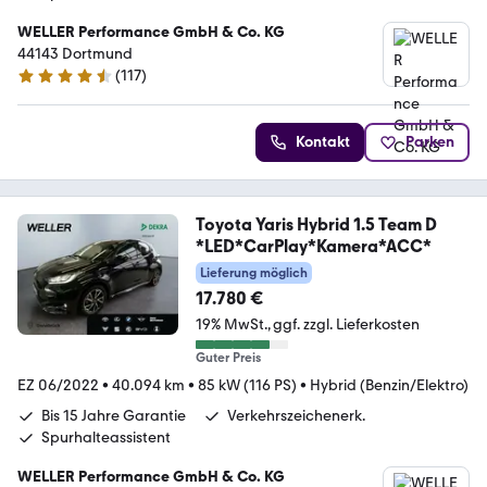
WELLER Performance GmbH & Co. KG
44143 Dortmund
(
117
)
4.6 Sterne
Kontakt
Parken
Toyota Yaris Hybrid 1.5 Team D
*LED*CarPlay*Kamera*ACC*
Lieferung möglich
17.780 €
19% MwSt.
ggf. zzgl. Lieferkosten
Guter Preis
EZ 06/2022
•
40.094 km
•
85 kW (116 PS)
•
Hybrid (Benzin/Elektro)
Bis 15 Jahre Garantie
Verkehrszeichenerk.
Spurhalteassistent
WELLER Performance GmbH & Co. KG