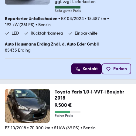
ggf. zzgl. Lieferkosten
Sehr guter Preis
Reparierter Unfallschaden
•
EZ 04/2024
•
15.387 km
•
192 kW (261 PS)
•
Benzin
LED
Rückfahrkamera
Einparkhilfe
Auto Hausmann Erding Zndl. d. Auto Eder GmbH
85435 Erding
Kontakt
Parken
Toyota Yaris 1,0-I-VVT-i Baujahr
2018
9.500 €
Fairer Preis
EZ 10/2018
•
70.000 km
•
51 kW (69 PS)
•
Benzin