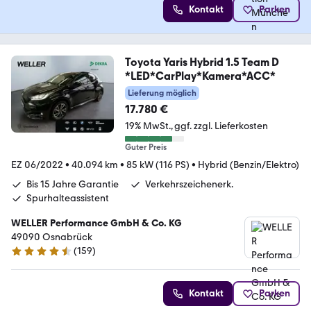
Kontakt
Parken
Toyota Yaris Hybrid 1.5 Team D
*LED*CarPlay*Kamera*ACC*
Lieferung möglich
17.780 €
19% MwSt.
ggf. zzgl. Lieferkosten
Guter Preis
EZ 06/2022
•
40.094 km
•
85 kW (116 PS)
•
Hybrid (Benzin/Elektro)
Bis 15 Jahre Garantie
Verkehrszeichenerk.
Spurhalteassistent
WELLER Performance GmbH & Co. KG
49090 Osnabrück
(
159
)
4.5 Sterne
Kontakt
Parken