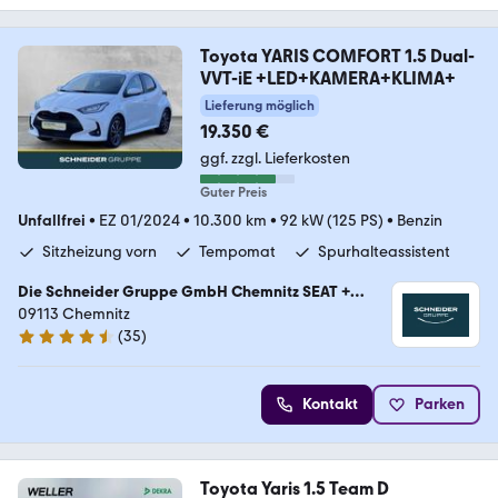
Toyota YARIS COMFORT 1.5 Dual-
VVT-iE +LED+KAMERA+KLIMA+
Lieferung möglich
19.350 €
ggf. zzgl. Lieferkosten
Guter Preis
Unfallfrei
•
EZ 01/2024
•
10.300 km
•
92 kW (125 PS)
•
Benzin
Sitzheizung vorn
Tempomat
Spurhalteassistent
Die Schneider Gruppe GmbH Chemnitz SEAT +
Wohnmobilcenter
09113 Chemnitz
(
35
)
4.7 Sterne
Kontakt
Parken
Toyota Yaris 1.5 Team D