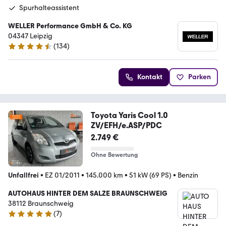
Spurhalteassistent
WELLER Performance GmbH & Co. KG
04347 Leipzig
(
134
)
4.7 Sterne
Kontakt
Parken
Toyota Yaris Cool 1.0
ZV/EFH/e.ASP/PDC
2.749 €
Ohne Bewertung
Unfallfrei
•
EZ 01/2011
•
145.000 km
•
51 kW (69 PS)
•
Benzin
AUTOHAUS HINTER DEM SALZE BRAUNSCHWEIG
38112 Braunschweig
(
7
)
5 Sterne