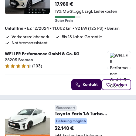
lte*
17.980 €
19% MwSt.
ggf. zzgl. Lieferkosten
Guter Preis
Unfallfrei
•
EZ 12/2024
•
11.002 km
•
92 kW (125 PS)
•
Benzin
Verkehrszeichenerk.
Bis 15 Jahre Garantie
Notbremsassistent
WELLER Performance GmbH & Co. KG
28205 Bremen
(
103
)
4.3 Sterne
Kontakt
Parken
Gesponsert
Toyota Yaris 1.6 Turbo
GR*LED*ACC*CAM*SHZ*
Lieferung möglich
32.140 €
inkl. kostenlose Lieferung