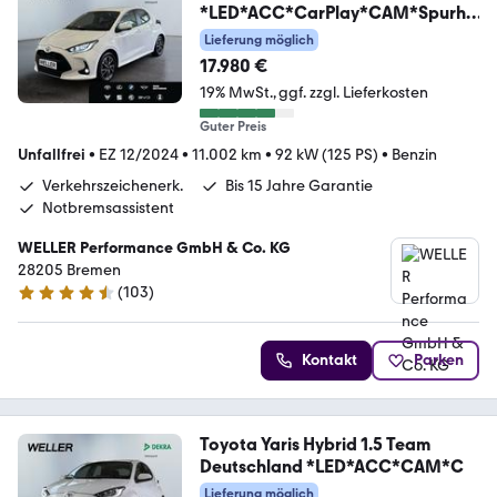
*LED*ACC*CarPlay*CAM*Spurha
lte*
Lieferung möglich
17.980 €
19% MwSt.
ggf. zzgl. Lieferkosten
Guter Preis
Unfallfrei
•
EZ 12/2024
•
11.002 km
•
92 kW (125 PS)
•
Benzin
Verkehrszeichenerk.
Bis 15 Jahre Garantie
Notbremsassistent
WELLER Performance GmbH & Co. KG
28205 Bremen
(
103
)
4.3 Sterne
Kontakt
Parken
Toyota Yaris Hybrid 1.5 Team
Deutschland *LED*ACC*CAM*C
Lieferung möglich