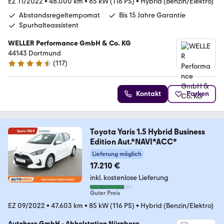
EZ 11/2022
•
48.000 km
•
85 kW (116 PS)
•
Hybrid (Benzin/Elektro)
Abstandsregeltempomat
Bis 15 Jahre Garantie
Spurhalteassistent
WELLER Performance GmbH & Co. KG
44143 Dortmund
(
117
)
4.6 Sterne
Kontakt
Parken
Toyota Yaris 1.5 Hybrid Business
Edition Aut.*NAVI*ACC*
Lieferung möglich
17.210 €
inkl. kostenlose Lieferung
Guter Preis
EZ 09/2022
•
47.603 km
•
85 kW (116 PS)
•
Hybrid (Benzin/Elektro)
Autohero GmbH - Abholstation Nürnberg