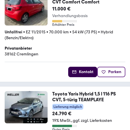
CVT Comfort Comfort
11.000 €
Verhandlungsbasis
Erhöhter Preis
Unfallfrei
•
EZ 11/2015
•
70.000 km
•
54 kW (73 PS)
•
Hybrid
(Benzin/Elektro)
Privatanbieter
38162 Cremlingen
Kontakt
Parken
Toyota Yaris Hybrid 1,5 l 116 PS
CVT, 5-türig TEAMPLAYE
Lieferung möglich
24.790 €
19% MwSt.
ggf. zzgl. Lieferkosten
Guter Preis