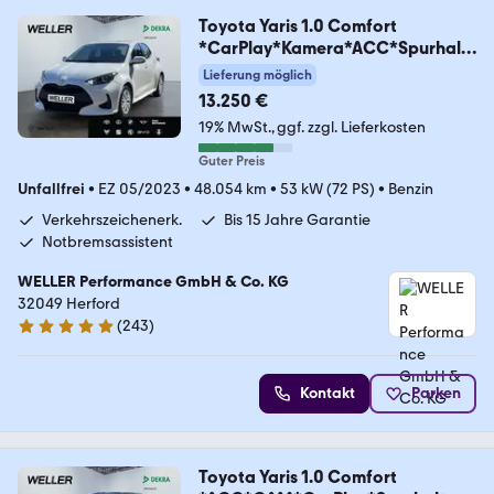
Toyota Yaris 1.0 Comfort
*CarPlay*Kamera*ACC*Spurhalt
e*
Lieferung möglich
13.250 €
19% MwSt.
ggf. zzgl. Lieferkosten
Guter Preis
Unfallfrei
•
EZ 05/2023
•
48.054 km
•
53 kW (72 PS)
•
Benzin
Verkehrszeichenerk.
Bis 15 Jahre Garantie
Notbremsassistent
WELLER Performance GmbH & Co. KG
32049 Herford
(
243
)
4.8 Sterne
Kontakt
Parken
Toyota Yaris 1.0 Comfort