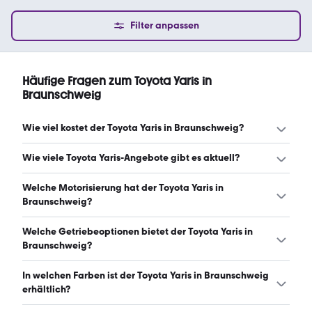
Filter anpassen
Häufige Fragen zum Toyota Yaris in
Braunschweig
Wie viel kostet der Toyota Yaris in Braunschweig?
Ein guter Preis für einen Toyota Yaris in Braunschweig liegt
Wie viele Toyota Yaris-Angebote gibt es aktuell?
zwischen 12.730 € und 23.430 €. (Stand: 7.8.2026)
Es gibt insgesamt 25 Toyota Yaris bei mobile.de, davon 24
Welche Motorisierung hat der Toyota Yaris in
Gebraucht- und 1 Neuwagen. (Stand: 7.8.2026)
Braunschweig?
Der Toyota Yaris in Braunschweig hat Leistungen zwischen
Welche Getriebeoptionen bietet der Toyota Yaris in
69 und 280 PS. (Stand: 7.8.2026)
Braunschweig?
Der Toyota Yaris in Braunschweig ist mit manuellem und
In welchen Farben ist der Toyota Yaris in Braunschweig
automatischem Getriebe erhältlich. (Stand: 7.8.2026)
erhältlich?