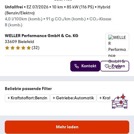
Unfallfrei
•
EZ 07/2026
•
10 km
•
85 kW (116 PS)
•
Hybrid
(Benzin/Elektro)
4,0 l/100km (komb.)
•
91 g CO₂/km (komb.)
•
CO₂-Klasse
B (komb.)
WELLER Performance GmbH & Co. KG
33609 Bielefeld
(
32
)
5 Sterne
Kontakt
Parken
Beliebte passende Filter
+
Kraftstoffart
:
Benzin
+
Getriebe
:
Automatik
+
Kraftstoffart
:
Hyb
Mehr laden