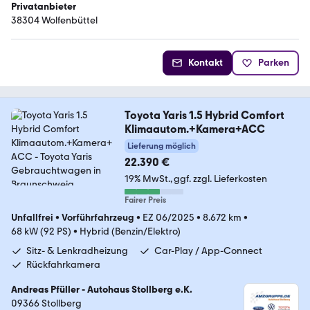
Privatanbieter
38304 Wolfenbüttel
Kontakt
Parken
Toyota Yaris 1.5 Hybrid Comfort
Klimaautom.+Kamera+ACC
Lieferung möglich
22.390 €
19% MwSt.
ggf. zzgl. Lieferkosten
Fairer Preis
Unfallfrei
•
Vorführfahrzeug
•
EZ 06/2025
•
8.672 km
•
68 kW (92 PS)
•
Hybrid (Benzin/Elektro)
Sitz- & Lenkradheizung
Car-Play / App-Connect
Rückfahrkamera
Andreas Pfüller - Autohaus Stollberg e.K.
09366 Stollberg