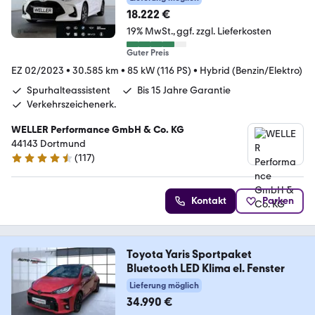
18.222 €
19% MwSt.
ggf. zzgl. Lieferkosten
Guter Preis
EZ 02/2023
•
30.585 km
•
85 kW (116 PS)
•
Hybrid (Benzin/Elektro)
Spurhalteassistent
Bis 15 Jahre Garantie
Verkehrszeichenerk.
WELLER Performance GmbH & Co. KG
44143 Dortmund
(
117
)
4.6 Sterne
Kontakt
Parken
Toyota Yaris Sportpaket
Bluetooth LED Klima el. Fenster
Lieferung möglich
34.990 €