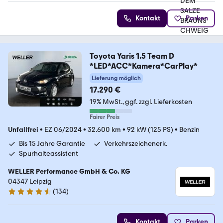
Kontakt
Parken
Toyota Yaris 1.5 Team D
*LED*ACC*Kamera*CarPlay*
Lieferung möglich
17.290 €
19% MwSt.
ggf. zzgl. Lieferkosten
Fairer Preis
Unfallfrei
•
EZ 06/2024
•
32.600 km
•
92 kW (125 PS)
•
Benzin
Bis 15 Jahre Garantie
Verkehrszeichenerk.
Spurhalteassistent
WELLER Performance GmbH & Co. KG
04347 Leipzig
(
134
)
4.7 Sterne
Kontakt
Parken