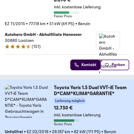
inkl. kostenlose Lieferung
Fairer Preis
EZ 11/2015
•
77.118 km
•
51 kW (69 PS)
•
Benzin
Autohero GmbH - Abholfiliale Hannover
30880 Laatzen
(
151
)
4.7 Sterne
Kontakt
Parken
Toyota Yaris 1.5 Dual VVT-iE Team
D*CAM*KLIMA*GARANTIE*
Lieferung möglich
12.730 €
inkl. kostenlose Lieferung
Guter Preis
Unfallfrei
•
EZ 02/2018
•
28.187 km
•
82 kW (111 PS)
•
Benzin