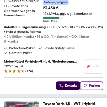
LED+APP+ACC+SHZ+RFK
Lieferung möglich
23.430 €
19% MwSt.
ggf. zzgl. Lieferkosten
Guter Preis
Unfallfrei
•
Tageszulassung
•
EZ 02/2026
•
10 km
•
85 kW (116 PS)
•
Hybrid (Benzin/Elektro)
4,0 l/100km (komb.)
•
91 g CO₂/km (komb.)
•
CO₂-Klasse
B (komb.)
Protection-Paket
Toyota Safety Sense
Comfort-Paket
Motor-Nützel Vertriebs-GmbH, Niederlassung
Pegnitz
91257 Pegnitz
(
194
)
4.7 Sterne
Kontakt
Parken
Toyota Yaris 1,5-l-VVT-i Hybrid