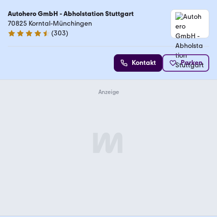
Autohero GmbH - Abholstation Stuttgart
70825 Korntal-Münchingen
(
303
)
4.4 Sterne
Kontakt
Parken