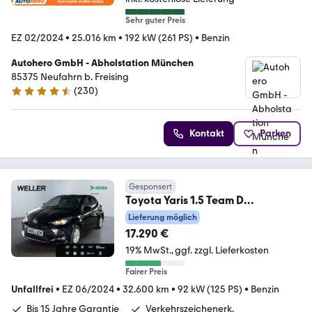
Sehr guter Preis
EZ 02/2024
•
25.016 km
•
192 kW (261 PS)
•
Benzin
Autohero GmbH - Abholstation München
85375 Neufahrn b. Freising
(
230
)
4.4 Sterne
Kontakt
Parken
Gesponsert
Toyota Yaris 1.5 Team D
*LED*ACC*Kamera*CarPlay*
Lieferung möglich
17.290 €
19% MwSt.
ggf. zzgl. Lieferkosten
Fairer Preis
Unfallfrei
•
EZ 06/2024
•
32.600 km
•
92 kW (125 PS)
•
Benzin
Bis 15 Jahre Garantie
Verkehrszeichenerk.