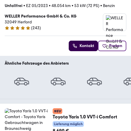
Unfallfrei
•
EZ 05/2023
•
48.054 km
•
53 kW (72 PS)
•
Benzin
WELLER Performance GmbH & Co. KG
32049 Herford
(
243
)
4.8 Sterne
Kontakt
Parken
Ähnliche Fahrzeuge des Anbieters
NEU
Toyota Yaris 1.0 VVT-i Comfort
Lieferung möglich
8.690 €