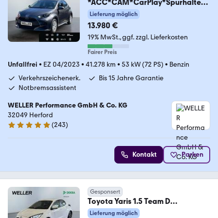
*ACC*CAM*CarPlay*Spurhalteas
s*
Lieferung möglich
13.980 €
19% MwSt.
ggf. zzgl. Lieferkosten
Fairer Preis
Unfallfrei
•
EZ 04/2023
•
41.278 km
•
53 kW (72 PS)
•
Benzin
Verkehrszeichenerk.
Bis 15 Jahre Garantie
Notbremsassistent
WELLER Performance GmbH & Co. KG
32049 Herford
(
243
)
4.8 Sterne
Kontakt
Parken
Gesponsert
Toyota Yaris 1.5 Team D
*LED*ACC*CarPlay*CAM*Spurha
Lieferung möglich