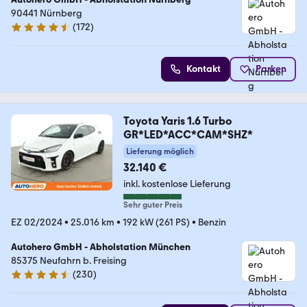
90441 Nürnberg
(
172
)
4.5 Sterne
Kontakt
Parken
Toyota Yaris 1.6 Turbo
GR*LED*ACC*CAM*SHZ*
Lieferung möglich
32.140 €
inkl. kostenlose Lieferung
Sehr guter Preis
EZ 02/2024
•
25.016 km
•
192 kW (261 PS)
•
Benzin
Autohero GmbH - Abholstation München
85375 Neufahrn b. Freising
(
230
)
4.4 Sterne