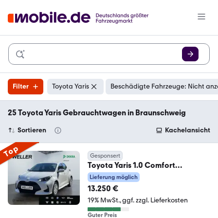
Filter
Toyota Yaris
Beschädigte Fahrzeuge: Nicht anz
25 Toyota Yaris Gebrauchtwagen in Braunschweig
Sortieren
Kachelansicht
Top
Gesponsert
Toyota Yaris 1.0 Comfort
*CarPlay*Kamera*ACC*Spurhalt
Lieferung möglich
e*
13.250 €
19% MwSt.
ggf. zzgl. Lieferkosten
Guter Preis