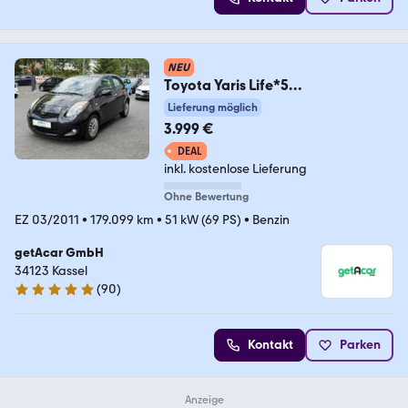
NEU
Toyota Yaris Life*5
Türen*LIMA*elektr Fenster &
Lieferung möglich
Spiegel
3.999 €
DEAL
inkl. kostenlose Lieferung
Ohne Bewertung
EZ 03/2011
•
179.099 km
•
51 kW (69 PS)
•
Benzin
getAcar GmbH
34123 Kassel
(
90
)
4.9 Sterne
Kontakt
Parken