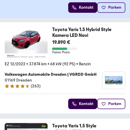
Kontakt
Parken
Toyota Yaris 1.5 Hybrid Style
Kamera LED Navi
19.890 €
Fairer Preis
EZ 12/2022
•
37.874 km
•
68 kW (92 PS)
•
Benzin
Volkswagen Automobile Dresden | VGRDD GmbH
01169 Dresden
(
263
)
4.6 Sterne
Kontakt
Parken
Toyota Yaris 1.5 Style