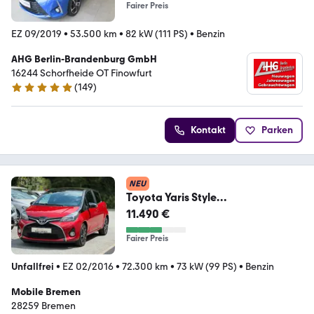
Fairer Preis
EZ 09/2019
•
53.500 km
•
82 kW (111 PS)
•
Benzin
AHG Berlin-Brandenburg GmbH
16244 Schorfheide OT Finowfurt
(
149
)
4.9 Sterne
Kontakt
Parken
NEU
Toyota Yaris Style
CAM*GRA*KEYLESS*SITZHZG.
11.490 €
Fairer Preis
Unfallfrei
•
EZ 02/2016
•
72.300 km
•
73 kW (99 PS)
•
Benzin
Mobile Bremen
28259 Bremen