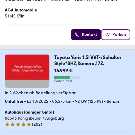
AGA Automobile
51145 Köln
Kontakt
Parken
Toyota Yaris 1.5l VVT-i Schalter
Style*SHZ,Kamera,17Z.
16.999 €
Fairer Preis
In 2 Wochen ab Bestellung verfügbar
Unfallfrei
•
EZ 10/2022
•
86.575 km
•
92 kW (125 PS)
•
Benzin
Autohaus Reiniger GmbH
86343 Königsbrunn / Augsburg
(
282
)
4.9 Sterne