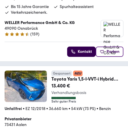
Bis 15 Jahre Garantie
Spurhalteassistent
Verkehrszeichenerk.
WELLER Performance GmbH & Co. KG
49090 Osnabrück
(
159
)
4.5 Sterne
Kontakt
Parken
Gesponsert
NEU
Toyota Yaris 1,5-l-VVT-i Hybrid
CVT Style Seleciton...
13.400 €
Verhandlungsbasis
Sehr guter Preis
Unfallfrei
•
EZ 12/2018
•
36.660 km
•
54 kW (73 PS)
•
Benzin
Privatanbieter
73431 Aalen