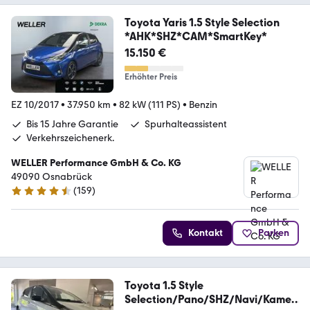
Toyota Yaris 1.5 Style Selection
*AHK*SHZ*CAM*SmartKey*
15.150 €
Erhöhter Preis
EZ 10/2017
•
37.950 km
•
82 kW (111 PS)
•
Benzin
Bis 15 Jahre Garantie
Spurhalteassistent
Verkehrszeichenerk.
WELLER Performance GmbH & Co. KG
49090 Osnabrück
(
159
)
4.5 Sterne
Kontakt
Parken
Toyota 1.5 Style
Selection/Pano/SHZ/Navi/Kamer