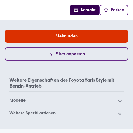
Kontakt
Parken
Mehr laden
Filter anpassen
Weitere Eigenschaften des
Toyota Yaris Style mit
Benzin-Antrieb
Modelle
Toyota 4-Runner
Toyota Alphard
Weitere Spezifikationen
Toyota Auris Touring
Toyota Yaris Benzin
Toyota Auris
Toyota Yaris Benzin Club
Sports
Comfort