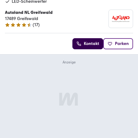
LED-Scheinwerfer
Autoland NL Greifswald
17489 Greifswald
(
17
)
4.7 Sterne
Kontakt
Parken