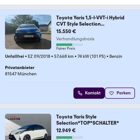
Toyota Yaris 1,5-l-VVT-i Hybrid
CVT Style Selection...
15.550 €
Verhandlungsbasis
Fairer Preis
Unfallfrei
•
EZ 09/2018
•
57.668 km
•
74 kW (101 PS)
•
Benzin
Privatanbieter
81547 München
Kontakt
Parken
Toyota Yaris Style
Selection*TOP*SCHALTER*
12.949 €