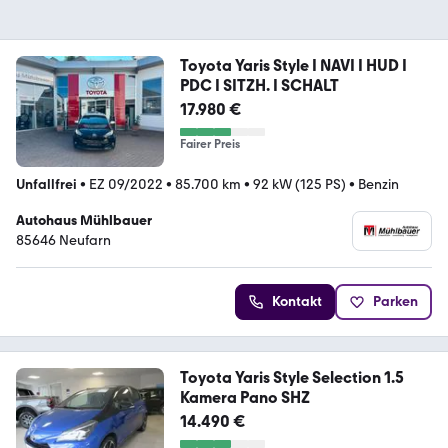
Toyota Yaris Style I NAVI I HUD I
PDC I SITZH. I SCHALT
17.980 €
Fairer Preis
Unfallfrei
•
EZ 09/2022
•
85.700 km
•
92 kW (125 PS)
•
Benzin
Autohaus Mühlbauer
85646 Neufarn
Kontakt
Parken
Toyota Yaris Style Selection 1.5
Kamera Pano SHZ
14.490 €