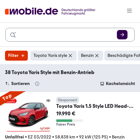
Filter
Toyota Yaris style
Benzin
Beschädigte Fah
38 Toyota Yaris Style mit Benzin-Antrieb
Sortieren
Kachelansicht
Top
Gesponsert
Toyota Yaris 1.5 Style LED Head-
Up Kamera Soundsystem
19.990 €
Fairer Preis
Unfallfrei
•
EZ 03/2022
•
58.838 km
•
92 kW (125 PS)
•
Benzin