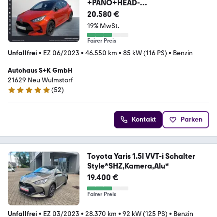
+PANO+HEAD-
UP+GJR+CARPLAY+ACC+KA
20.580 €
19% MwSt.
Fairer Preis
Unfallfrei
•
EZ 06/2023
•
46.550 km
•
85 kW (116 PS)
•
Benzin
Autohaus S+K GmbH
21629 Neu Wulmstorf
(
52
)
5 Sterne
Kontakt
Parken
Toyota Yaris 1.5l VVT-i Schalter
Style*SHZ,Kamera,Alu*
19.400 €
Fairer Preis
Unfallfrei
•
EZ 03/2023
•
28.370 km
•
92 kW (125 PS)
•
Benzin