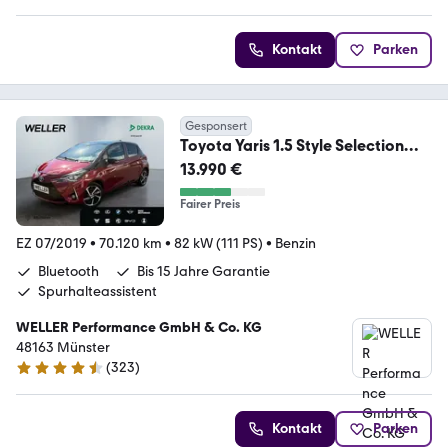
Kontakt
Parken
Gesponsert
Toyota Yaris 1.5 Style Selection
*Kamera*SmartKey*DAB*
13.990 €
Fairer Preis
EZ 07/2019
•
70.120 km
•
82 kW (111 PS)
•
Benzin
Bluetooth
Bis 15 Jahre Garantie
Spurhalteassistent
WELLER Performance GmbH & Co. KG
48163 Münster
(
323
)
4.3 Sterne
Kontakt
Parken