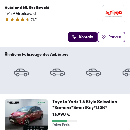
Autoland NL Greifswald
17489 Greifswald
(
17
)
4.7 Sterne
Kontakt
Parken
Ähnliche Fahrzeuge des Anbieters
Toyota Yaris 1.5 Style Selection
*Kamera*SmartKey*DAB*
13.990 €
Fairer Preis