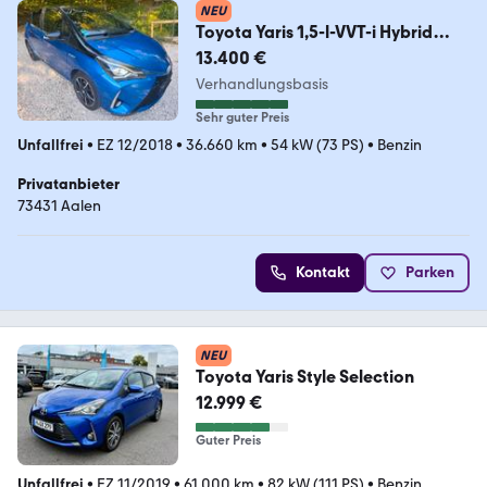
NEU
Toyota Yaris 1,5-l-VVT-i Hybrid
CVT Style Seleciton...
13.400 €
Verhandlungsbasis
Sehr guter Preis
Unfallfrei
•
EZ 12/2018
•
36.660 km
•
54 kW (73 PS)
•
Benzin
Privatanbieter
73431 Aalen
Kontakt
Parken
NEU
Toyota Yaris Style Selection
12.999 €
Guter Preis
Unfallfrei
•
EZ 11/2019
•
61.000 km
•
82 kW (111 PS)
•
Benzin