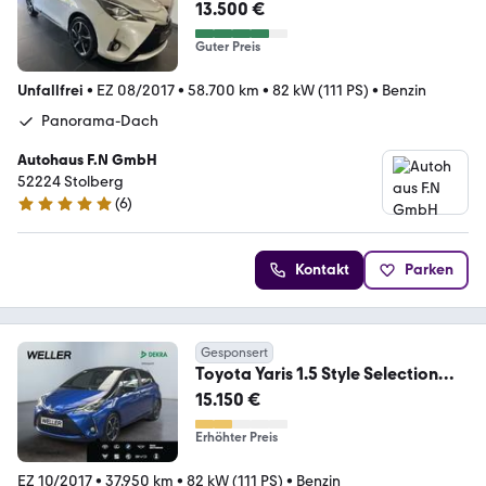
a/PDC/DAB
13.500 €
Guter Preis
Unfallfrei
•
EZ 08/2017
•
58.700 km
•
82 kW (111 PS)
•
Benzin
Panorama-Dach
Autohaus F.N GmbH
52224 Stolberg
(
6
)
5 Sterne
Kontakt
Parken
Gesponsert
Toyota Yaris 1.5 Style Selection
*AHK*SHZ*CAM*SmartKey*
15.150 €
Erhöhter Preis
EZ 10/2017
•
37.950 km
•
82 kW (111 PS)
•
Benzin