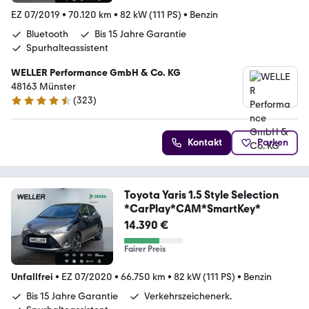
EZ 07/2019
•
70.120 km
•
82 kW (111 PS)
•
Benzin
Bluetooth
Bis 15 Jahre Garantie
Spurhalteassistent
WELLER Performance GmbH & Co. KG
48163 Münster
(
323
)
4.3 Sterne
Kontakt
Parken
Toyota Yaris 1.5 Style Selection
*CarPlay*CAM*SmartKey*
14.390 €
Fairer Preis
Unfallfrei
•
EZ 07/2020
•
66.750 km
•
82 kW (111 PS)
•
Benzin
Bis 15 Jahre Garantie
Verkehrszeichenerk.