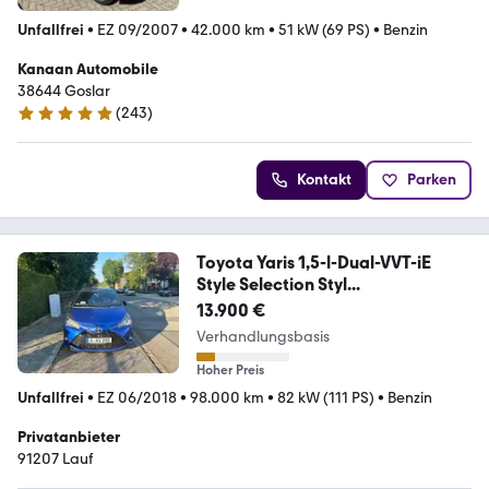
Unfallfrei
•
EZ 09/2007
•
42.000 km
•
51 kW (69 PS)
•
Benzin
Kanaan Automobile
38644 Goslar
(
243
)
4.8 Sterne
Kontakt
Parken
Toyota Yaris 1,5-l-Dual-VVT-iE
Style Selection Styl...
13.900 €
Verhandlungsbasis
Hoher Preis
Unfallfrei
•
EZ 06/2018
•
98.000 km
•
82 kW (111 PS)
•
Benzin
Privatanbieter
91207 Lauf