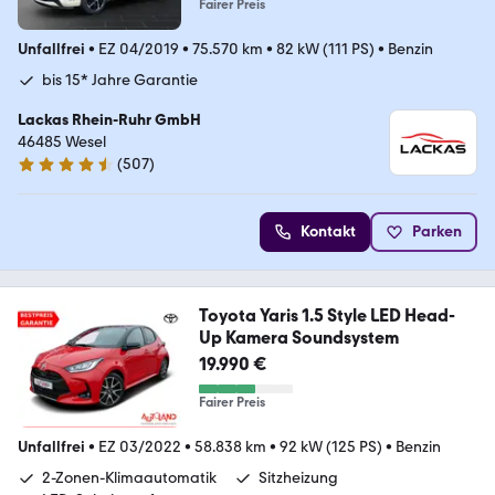
Fairer Preis
Unfallfrei
•
EZ 04/2019
•
75.570 km
•
82 kW (111 PS)
•
Benzin
bis 15* Jahre Garantie
Lackas Rhein-Ruhr GmbH
46485 Wesel
(
507
)
4.6 Sterne
Kontakt
Parken
Toyota Yaris 1.5 Style LED Head-
Up Kamera Soundsystem
19.990 €
Fairer Preis
Unfallfrei
•
EZ 03/2022
•
58.838 km
•
92 kW (125 PS)
•
Benzin
2-Zonen-Klimaautomatik
Sitzheizung