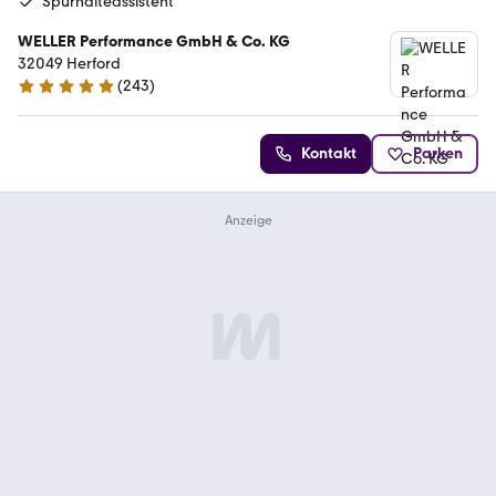
Spurhalteassistent
WELLER Performance GmbH & Co. KG
32049 Herford
(
243
)
4.8 Sterne
Kontakt
Parken