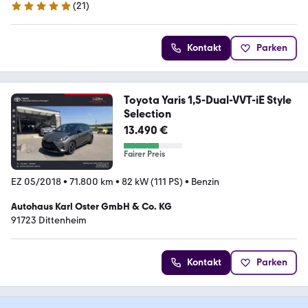
(
21
)
4.9 Sterne
Kontakt
Parken
Toyota Yaris 1,5-Dual-VVT-iE Style
Selection
13.490 €
Fairer Preis
EZ 05/2018
•
71.800 km
•
82 kW (111 PS)
•
Benzin
Autohaus Karl Oster GmbH & Co. KG
91723 Dittenheim
Kontakt
Parken