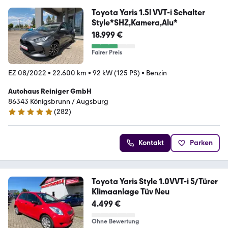
Toyota Yaris 1.5l VVT-i Schalter
Style*SHZ,Kamera,Alu*
18.999 €
Fairer Preis
EZ 08/2022
•
22.600 km
•
92 kW (125 PS)
•
Benzin
Autohaus Reiniger GmbH
86343 Königsbrunn / Augsburg
(
282
)
4.9 Sterne
Kontakt
Parken
Toyota Yaris Style 1.0VVT-i 5/Türer
Klimaanlage Tüv Neu
4.499 €
Ohne Bewertung