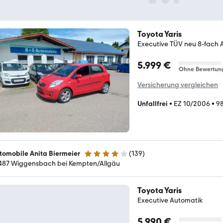
Toyota Yaris
Executive TÜV neu 8-fach 
5.999 €
Ohne Bewertun
Versicherung vergleichen
Unfallfrei
•
EZ 10/2006
•
9
tomobile Anita Biermeier
(
139
)
4.2 Sterne
487 Wiggensbach bei Kempten/Allgäu
Toyota Yaris
Executive Automatik
5.990 €