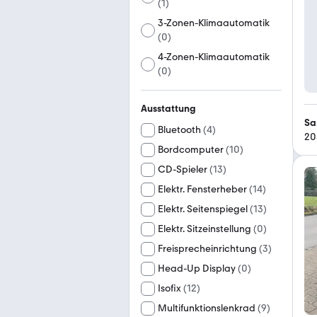
(
1
)
3-Zonen-Klimaautomatik
(
0
)
4-Zonen-Klimaautomatik
(
0
)
Ausstattung
Sa
Bluetooth
(
4
)
20
Bordcomputer
(
10
)
CD-Spieler
(
13
)
Elektr. Fensterheber
(
14
)
Elektr. Seitenspiegel
(
13
)
Elektr. Sitzeinstellung
(
0
)
Freisprecheinrichtung
(
3
)
Head-Up Display
(
0
)
Isofix
(
12
)
Multifunktionslenkrad
(
9
)