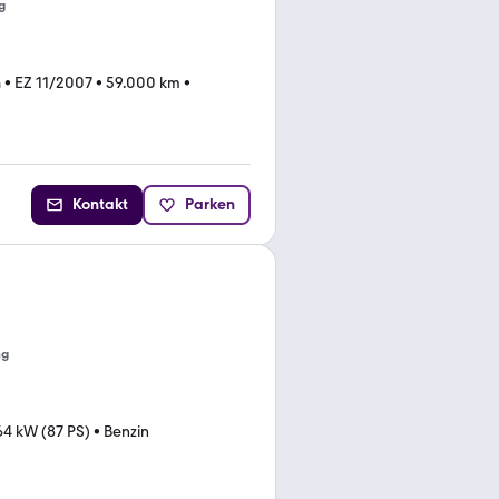
g
n
•
EZ 11/2007
•
59.000 km
•
Kontakt
Parken
ng
64 kW (87 PS)
•
Benzin