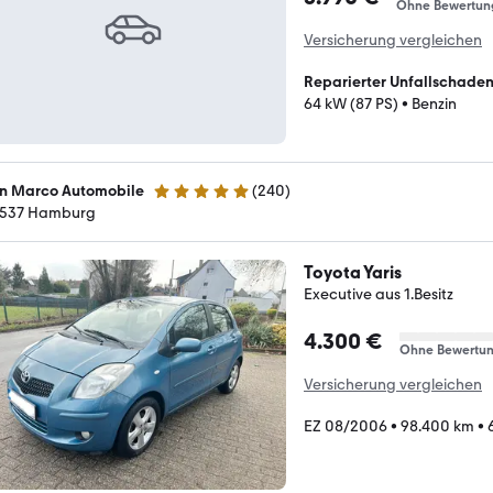
Ohne Bewertun
Versicherung vergleichen
Reparierter Unfallschade
64 kW (87 PS)
•
Benzin
n Marco Automobile
(
240
)
4.9 Sterne
537 Hamburg
Toyota Yaris
Executive aus 1.Besitz
4.300 €
Ohne Bewertu
Versicherung vergleichen
EZ 08/2006
•
98.400 km
•