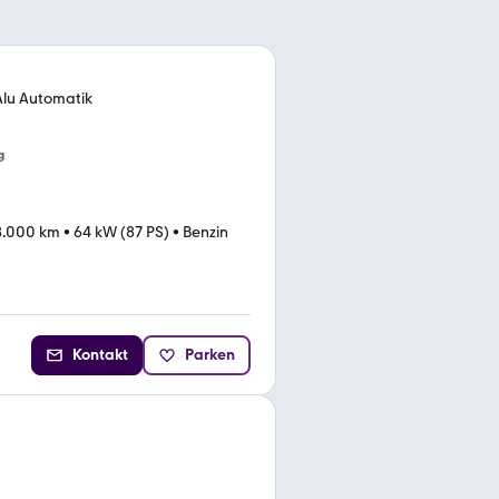
Alu Automatik
g
8.000 km
•
64 kW (87 PS)
•
Benzin
Kontakt
Parken