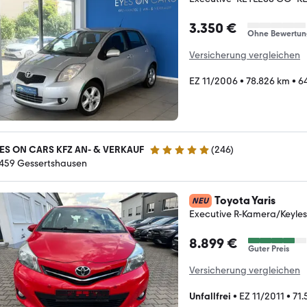
3.350 €
Ohne Bewertun
Versicherung vergleichen
EZ 11/2006
•
78.826 km
•
6
ES ON CARS KFZ AN- & VERKAUF
(
246
)
5 Sterne
459 Gessertshausen
Toyota Yaris
NEU
Executive R-Kamera/Keyle
8.899 €
Guter Preis
Versicherung vergleichen
Unfallfrei
•
EZ 11/2011
•
71