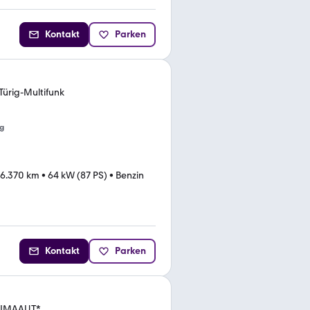
Kontakt
Parken
Türig-Multifunk
g
16.370 km
•
64 kW (87 PS)
•
Benzin
Kontakt
Parken
IMAAUT.*