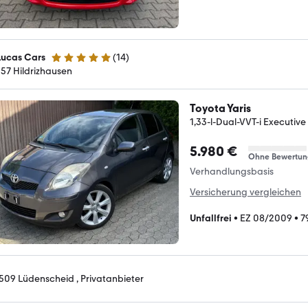
Lucas Cars
(
14
)
4.9 Sterne
157 Hildrizhausen
Toyota Yaris
1,33-l-Dual-VVT-i Executive
5.980 €
Ohne Bewertun
Verhandlungsbasis
Versicherung vergleichen
Unfallfrei
•
EZ 08/2009
•
7
509 Lüdenscheid , Privatanbieter