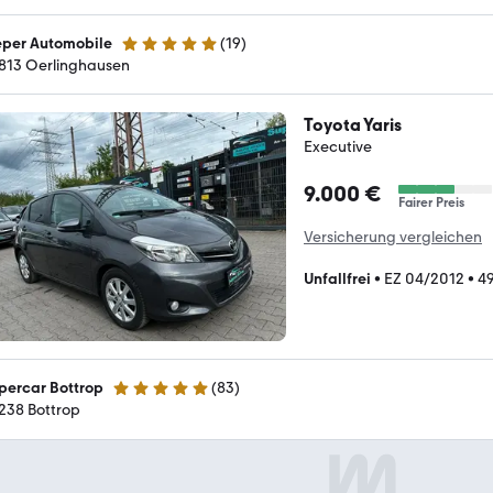
eper Automobile
(
19
)
4.9 Sterne
813 Oerlinghausen
Toyota Yaris
Executive
9.000 €
Fairer Preis
Versicherung vergleichen
Unfallfrei
•
EZ 04/2012
•
4
percar Bottrop
(
83
)
4.8 Sterne
238 Bottrop