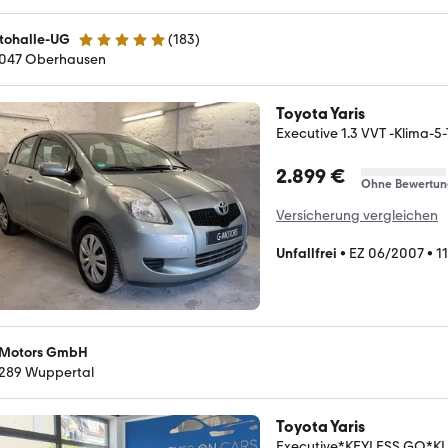
tohalle-UG
(
183
)
4.9 Sterne
047 Oberhausen
Toyota Yaris
Executive 1.3 VVT -Klima-5-
2.899 €
Ohne Bewertun
Versicherung vergleichen
Unfallfrei
•
EZ 06/2007
•
1
Motors GmbH
289 Wuppertal
Toyota Yaris
Executive*KEYLESS GO*KL