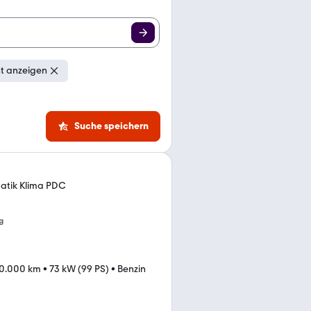
t anzeigen
Suche speichern
matik Klima PDC
g
0.000 km
•
73 kW (99 PS)
•
Benzin