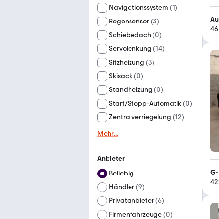
Navigationssystem
(
1
)
Au
Regensensor
(
3
)
46
Schiebedach
(
0
)
Servolenkung
(
14
)
Sitzheizung
(
3
)
Skisack
(
0
)
Standheizung
(
0
)
Start/Stopp-Automatik
(
0
)
Zentralverriegelung
(
12
)
Mehr
...
Anbieter
G-
Beliebig
42
Händler
(
9
)
Privatanbieter
(
6
)
Firmenfahrzeuge
(
0
)