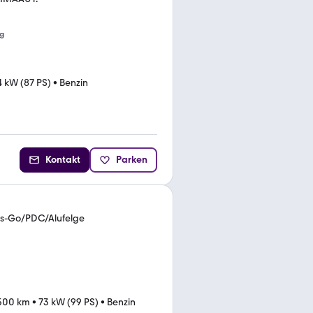
g
4 kW (87 PS)
•
Benzin
Kontakt
Parken
ss-Go/PDC/Alufelge
.500 km
•
73 kW (99 PS)
•
Benzin