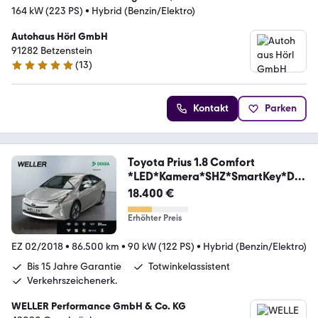
164 kW (223 PS)
•
Hybrid (Benzin/Elektro)
Autohaus Hörl GmbH
91282 Betzenstein
(
13
)
5 Sterne
Kontakt
Parken
Toyota Prius 1.8 Comfort
*LED*Kamera*SHZ*SmartKey*DA
B*
18.400 €
Erhöhter Preis
EZ 02/2018
•
86.500 km
•
90 kW (122 PS)
•
Hybrid (Benzin/Elektro)
Bis 15 Jahre Garantie
Totwinkelassistent
Verkehrszeichenerk.
WELLER Performance GmbH & Co. KG