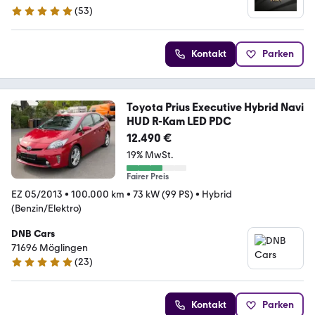
(
53
)
5 Sterne
Kontakt
Parken
Toyota Prius Executive Hybrid Navi
HUD R-Kam LED PDC
12.490 €
19% MwSt.
Fairer Preis
EZ 05/2013
•
100.000 km
•
73 kW (99 PS)
•
Hybrid
(Benzin/Elektro)
DNB Cars
71696 Möglingen
(
23
)
5 Sterne
Kontakt
Parken