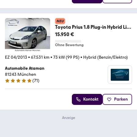
NEU
Toyota Prius 1.8 Plug-in Hybrid Life
Aut. / 1.Hand
15.950 €
Ohne Bewertung
EZ 04/2013
•
67.531 km
•
73 kW (99 PS)
•
Hybrid (Benzin/Elektro)
Automobile Ataman
81243 München
(
71
)
4.9 Sterne
Kontakt
Parken