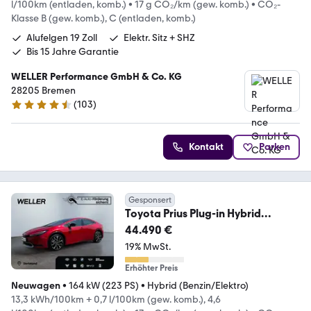
l/100km (entladen, komb.)
•
17 g CO₂/km (gew. komb.)
•
CO₂-
Klasse B (gew. komb.), C (entladen, komb.)
Alufelgen 19 Zoll
Elektr. Sitz + SHZ
Bis 15 Jahre Garantie
WELLER Performance GmbH & Co. KG
28205 Bremen
(
103
)
4.3 Sterne
Kontakt
Parken
Gesponsert
Toyota Prius Plug-in Hybrid
Executive *LED*CarPlay*CAM*
44.490 €
19% MwSt.
Erhöhter Preis
Neuwagen
•
164 kW (223 PS)
•
Hybrid (Benzin/Elektro)
13,3 kWh/100km + 0,7 l/100km (gew. komb.), 4,6