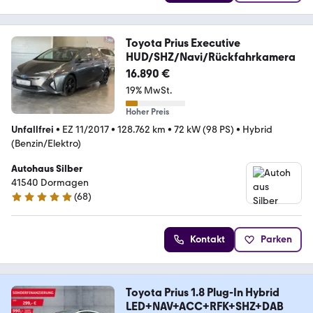
Toyota Prius Executive
HUD/SHZ/Navi/Rückfahrkamera
16.890 €
19% MwSt.
Hoher Preis
Unfallfrei
•
EZ 11/2017
•
128.762 km
•
72 kW (98 PS)
•
Hybrid
(Benzin/Elektro)
Autohaus Silber
41540 Dormagen
(
68
)
4.8 Sterne
Kontakt
Parken
Toyota Prius 1.8 Plug-In Hybrid
LED+NAV+ACC+RFK+SHZ+DAB