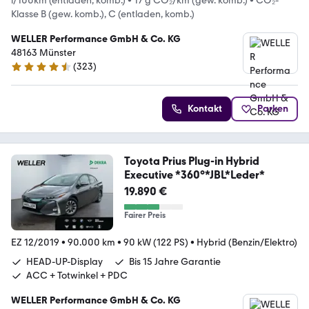
l/100km (entladen, komb.)
•
17 g CO₂/km (gew. komb.)
•
CO₂-
Klasse B (gew. komb.), C (entladen, komb.)
WELLER Performance GmbH & Co. KG
48163 Münster
(
323
)
4.3 Sterne
Kontakt
Parken
Toyota Prius Plug-in Hybrid
Executive *360°*JBL*Leder*
19.890 €
Fairer Preis
EZ 12/2019
•
90.000 km
•
90 kW (122 PS)
•
Hybrid (Benzin/Elektro)
HEAD-UP-Display
Bis 15 Jahre Garantie
ACC + Totwinkel + PDC
WELLER Performance GmbH & Co. KG