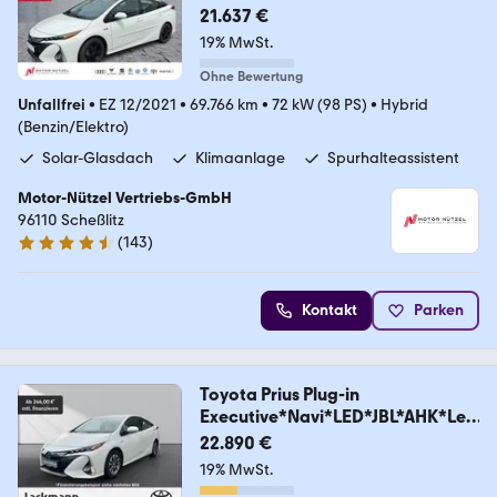
21.637 €
19% MwSt.
Ohne Bewertung
Unfallfrei
•
EZ 12/2021
•
69.766 km
•
72 kW (98 PS)
•
Hybrid
(Benzin/Elektro)
Solar-Glasdach
Klimaanlage
Spurhalteassistent
Motor-Nützel Vertriebs-GmbH
96110 Scheßlitz
(
143
)
4.6 Sterne
Kontakt
Parken
Toyota Prius Plug-in
Executive*Navi*LED*JBL*AHK*Led
er*
22.890 €
19% MwSt.