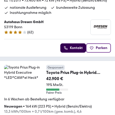
EZ 11/2017
•
73.400 km
•
72 kW (98 PS)
•
Hybrid (Benzin/Elektro)
nationale Auslieferung
bundesweite Zulassung
Inzahlungnahme möglich
Autohaus Dresen GmbH
53119 Bonn
(
62
)
4.2 Sterne
Kontakt
Parken
Gesponsert
Toyota Prius Plug-in Hybrid
Executive *LED*CAM*el Heck*
42.900 €
19% MwSt.
Fairer Preis
In 6 Wochen ab Bestellung verfügbar
Neuwagen
•
164 kW (223 PS)
•
Hybrid (Benzin/Elektro)
13,3 kWh/100km + 0,7 l/100km (gew. komb.), 4,6