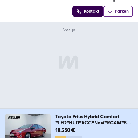
Kontakt
Parken
Toyota Prius Hybrid Comfort
*LED*HUD*ACC*Navi*RCAM*SHZ
*
18.350 €