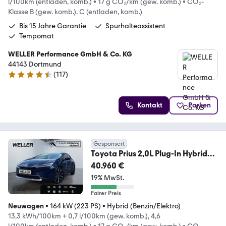
l/100km (entladen, komb.)
•
17 g CO₂/km (gew. komb.)
•
CO₂-
Klasse B (gew. komb.), C (entladen, komb.)
Bis 15 Jahre Garantie
Spurhalteassistent
Tempomat
WELLER Performance GmbH & Co. KG
44143 Dortmund
(
117
)
4.6 Sterne
Kontakt
Parken
Gesponsert
Toyota Prius 2,0L Plug-In Hybrid
Executive*CAM*GRA*WäPu
40.960 €
19% MwSt.
Fairer Preis
Neuwagen
•
164 kW (223 PS)
•
Hybrid (Benzin/Elektro)
13,3 kWh/100km + 0,7 l/100km (gew. komb.), 4,6