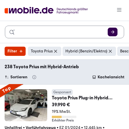
Filter
Toyota Prius
Hybrid (Benzin/Elektro)
Besc
238 Toyota Prius mit Hybrid-Antrieb
Sortieren
Kachelansicht
Top
Gesponsert
Toyota Prius Plug-in Hybrid
Executive (XW6)
39.990 €
19% MwSt.
Erhöhter Preis
Unfallfrei
•
Vorführfahrzeug
•
EZ 01/2024
•
12.445 km
•