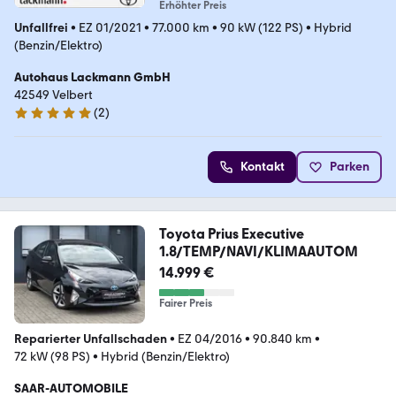
Erhöhter Preis
Unfallfrei
•
EZ 01/2021
•
77.000 km
•
90 kW (122 PS)
•
Hybrid
(Benzin/Elektro)
Autohaus Lackmann GmbH
42549 Velbert
(
2
)
5 Sterne
Kontakt
Parken
Toyota Prius Executive
1.8/TEMP/NAVI/KLIMAAUTOM
14.999 €
Fairer Preis
Reparierter Unfallschaden
•
EZ 04/2016
•
90.840 km
•
72 kW (98 PS)
•
Hybrid (Benzin/Elektro)
SAAR-AUTOMOBILE