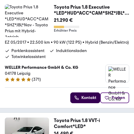
Toyota Prius 1.8 Executive
*LED*HUD*ACC*CAM*SHZ*JBL*N
av
21.290 €
Erhöhter Preis
EZ 05/2017
•
22.500 km
•
90 kW (122 PS)
•
Hybrid (Benzin/Elektro)
Parklenkassistent
Induktionsladen
Totwinkelassistent
WELLER Performance GmbH & Co. KG
04178 Leipzig
(
371
)
4.8 Sterne
Kontakt
Parken
Toyota Prius 1.8 VVT-i
Comfort*LED*
14.490 €