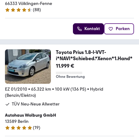
66333 Völklingen-Fenne
(
88
)
4.4 Sterne
Kontakt
Parken
Toyota Prius 1.8-l-VVT-
i*NAVI*Schiebed.*Xenon*1.Hand*
11.999 €
Ohne Bewertung
EZ 01/2010
•
65.322 km
•
100 kW (136 PS)
•
Hybrid
(Benzin/Elektro)
TÜV Neu-Neue Allwetter
Autohaus Wolburg GmbH
13589 Berlin
(
19
)
5 Sterne