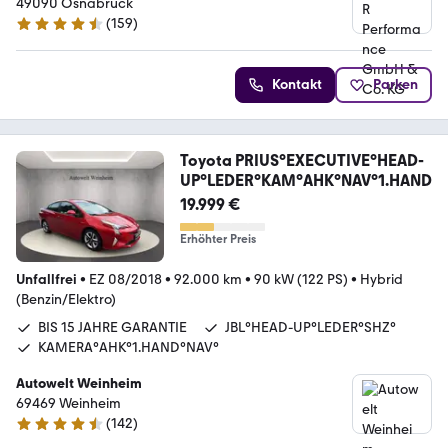
49090 Osnabrück
(
159
)
4.5 Sterne
Kontakt
Parken
Toyota PRIUS°EXECUTIVE°HEAD-
UP°LEDER°KAM°AHK°NAV°1.HAND
19.999 €
Erhöhter Preis
Unfallfrei
•
EZ 08/2018
•
92.000 km
•
90 kW (122 PS)
•
Hybrid
(Benzin/Elektro)
BIS 15 JAHRE GARANTIE
JBL°HEAD-UP°LEDER°SHZ°
KAMERA°AHK°1.HAND°NAV°
Autowelt Weinheim
69469 Weinheim
(
142
)
4.7 Sterne