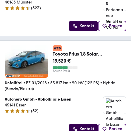
48163 Münster
(
323
)
4.3 Sterne
Kontakt
Parken
NEU
Toyota Prius 1.8 Solar
Aut.*NAVI*BiLED*CAM*ACC*ALU*
19.520 €
Fairer Preis
Unfallfrei
•
EZ 01/2018
•
53.817 km
•
90 kW (122 PS)
•
Hybrid
(Benzin/Elektro)
Autohero Gmbh - Abholfiliale Essen
45141 Essen
(
32
)
4.7 Sterne
Kontakt
Parken