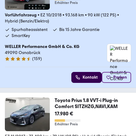
Erhöhter Preis
Vorführfahrzeug
•
EZ 10/2018
•
93.168 km
•
90 kW (122 PS)
•
Hybrid (Benzin/Elektro)
Spurhalteassistent
Bis 15 Jahre Garantie
SmartKey
WELLER Performance GmbH & Co. KG
49090 Osnabrück
(
159
)
4.5 Sterne
Kontakt
Parken
Toyota Prius 1.8 VVT-i Plug-in
Comfort SITZHZG,NAVI,KAM
17.980 €
Erhöhter Preis