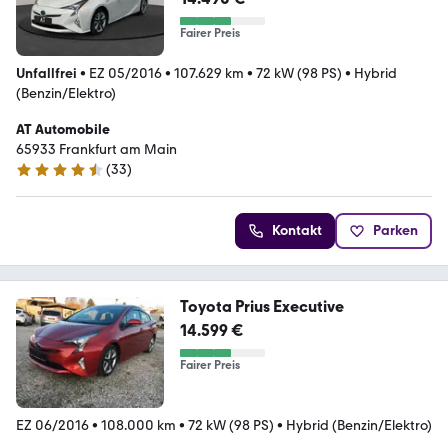
Fairer Preis
Unfallfrei
•
EZ 05/2016
•
107.629 km
•
72 kW (98 PS)
•
Hybrid
(Benzin/Elektro)
AT Automobile
65933 Frankfurt am Main
(
33
)
4.7 Sterne
Kontakt
Parken
Toyota Prius Executive
14.599 €
Fairer Preis
EZ 06/2016
•
108.000 km
•
72 kW (98 PS)
•
Hybrid (Benzin/Elektro)