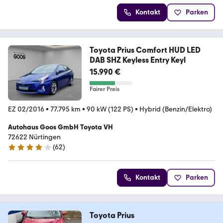
Kontakt
Parken
Toyota Prius Comfort HUD LED
DAB SHZ Keyless Entry Keyl
15.990 €
Fairer Preis
EZ 02/2016
•
77.795 km
•
90 kW (122 PS)
•
Hybrid (Benzin/Elektro)
Autohaus Goos GmbH Toyota VH
72622 Nürtingen
(
62
)
4.1 Sterne
Kontakt
Parken
Toyota Prius