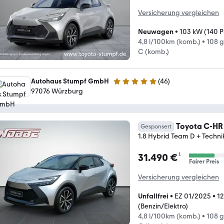
Versicherung vergleichen
Neuwagen
•
103 kW (140 P
4,8 l/100km (komb.)
•
108 
C (komb.)
Autohaus Stumpf GmbH
(
46
)
4.8 Sterne
97076 Würzburg
Toyota C-HR
Gesponsert
1.8 Hybrid Team D + Techni
¹
31.490 €
Fairer Preis
Versicherung vergleichen
Unfallfrei
•
EZ 01/2025
•
1
(Benzin/Elektro)
4,8 l/100km (komb.)
•
108 