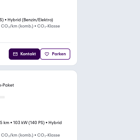
S)
•
Hybrid (Benzin/Elektro)
g CO₂/km (komb.)
•
CO₂-Klasse
Kontakt
Parken
k-Paket
25 km
•
103 kW (140 PS)
•
Hybrid
g CO₂/km (komb.)
•
CO₂-Klasse