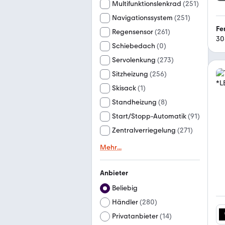
Multifunktionslenkrad
(
251
)
Navigationssystem
(
251
)
Fe
Regensensor
(
261
)
30
Schiebedach
(
0
)
Servolenkung
(
273
)
Sitzheizung
(
256
)
Skisack
(
1
)
Standheizung
(
8
)
Start/Stopp-Automatik
(
91
)
Zentralverriegelung
(
271
)
Mehr
...
Anbieter
Beliebig
Händler
(
280
)
Privatanbieter
(
14
)