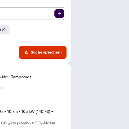
n
Suche speichern
DC Navi Tempomat
25
•
10 km
•
103 kW (140 PS)
•
g CO₂/km (komb.)
•
CO₂-Klasse