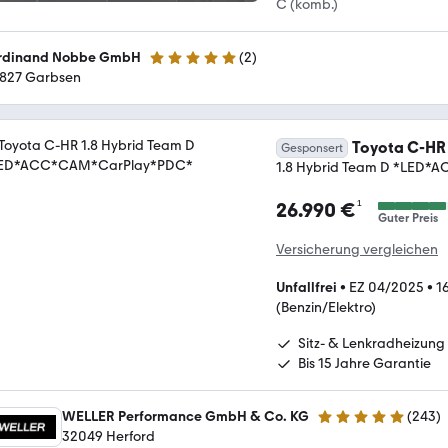
C (komb.)
rdinand Nobbe GmbH
(
2
)
5 Sterne
827 Garbsen
Toyota C-HR
Gesponsert
1.8 Hybrid Team D *LED
¹
26.990 €
Guter Preis
Versicherung vergleichen
Unfallfrei
•
EZ 04/2025
•
1
(Benzin/Elektro)
Sitz- & Lenkradheizung
Bis 15 Jahre Garantie
WELLER Performance GmbH & Co. KG
(
243
)
4.8 Sterne
32049 Herford