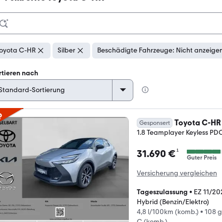
oyota C-HR
Silber
Beschädigte Fahrzeuge: Nicht anzeige
rtieren nach
p
Toyota C-HR
Gesponsert
1.8 Teamplayer Keyless P
¹
31.690 €
Guter Preis
Versicherung vergleichen
Tageszulassung
•
EZ 11/20
Hybrid (Benzin/Elektro)
4,8 l/100km (komb.)
•
108 
C (komb.)