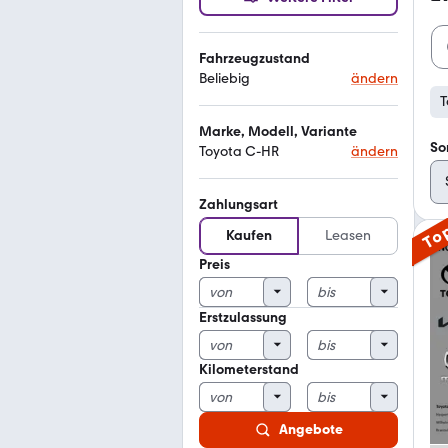
Fahrzeugzustand
Beliebig
ändern
T
Marke, Modell, Variante
So
Toyota C-HR
ändern
Zahlungsart
To
Kaufen
Leasen
Preis
Erstzulassung
Kilometerstand
Angebote