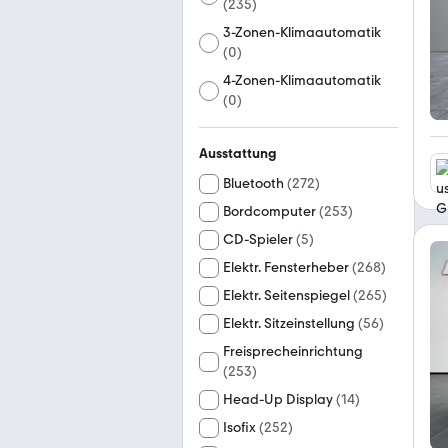
(
235
)
3-Zonen-Klimaautomatik
(
0
)
4-Zonen-Klimaautomatik
(
0
)
Ausstattung
Bluetooth
(
272
)
Bordcomputer
(
253
)
CD-Spieler
(
5
)
Elektr. Fensterheber
(
268
)
Elektr. Seitenspiegel
(
265
)
Elektr. Sitzeinstellung
(
56
)
Freisprecheinrichtung
(
253
)
Head-Up Display
(
14
)
Isofix
(
252
)