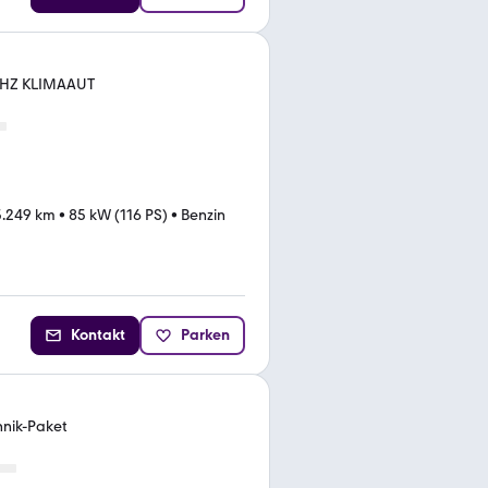
 SHZ KLIMAAUT
5.249 km
•
85 kW (116 PS)
•
Benzin
Kontakt
Parken
hnik-Paket