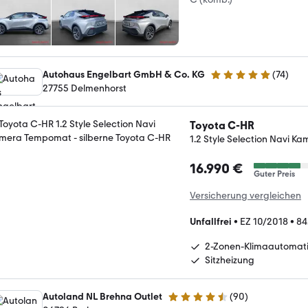
Autohaus Engelbart GmbH & Co. KG
(
74
)
4.9 Sterne
27755 Delmenhorst
Toyota C-HR
1.2 Style Selection Navi 
16.990 €
Guter Preis
Versicherung vergleichen
Unfallfrei
•
EZ 10/2018
•
84
2-Zonen-Klimaautomat
Sitzheizung
Autoland NL Brehna Outlet
(
90
)
4.3 Sterne