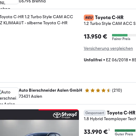
06796 Brehna
Toyota C-HR
NEU
1.2 Turbo Style CAM ACC
13.950 €
Fairer Preis
Versicherung vergleichen
Unfallfrei
•
EZ 06/2018
•
8
Auto Bierschneider Aalen GmbH
(
210
)
4.5 Sterne
73431 Aalen
Toyota C-HR
Gesponsert
1.8 Hybrid Teamplayer Tec
¹
33.990 €
Guter Preis