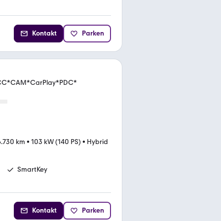
Kontakt
Parken
*ACC*CAM*CarPlay*PDC*
6.730 km
•
103 kW (140 PS)
•
Hybrid
SmartKey
Kontakt
Parken