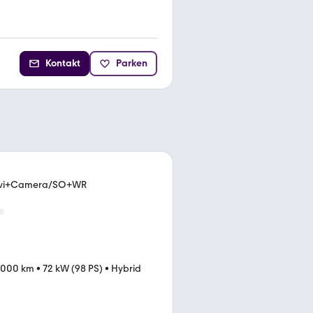
Kontakt
Parken
Navi+Camera/SO+WR
.000 km
•
72 kW (98 PS)
•
Hybrid