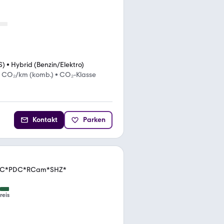
S)
•
Hybrid (Benzin/Elektro)
g CO₂/km (komb.)
•
CO₂-Klasse
Kontakt
Parken
*ACC*PDC*RCam*SHZ*
reis