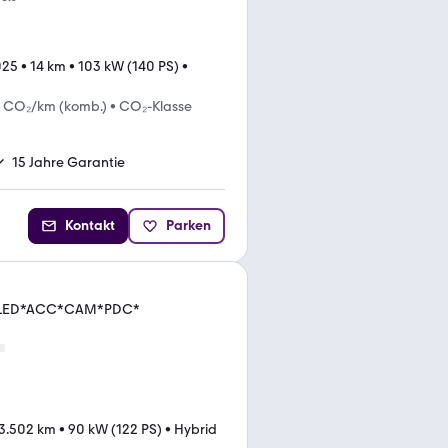
025
•
14 km
•
103 kW (140 PS)
•
g CO₂/km (komb.)
•
CO₂-Klasse
15 Jahre Garantie
Kontakt
Parken
VI*LED*ACC*CAM*PDC*
3.502 km
•
90 kW (122 PS)
•
Hybrid