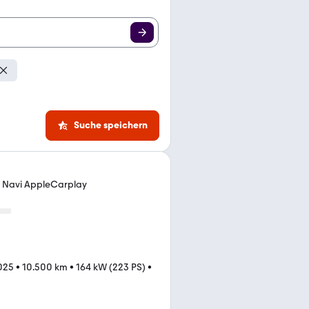
Suche speichern
a Navi AppleCarplay
025
•
10.500 km
•
164 kW (223 PS)
•