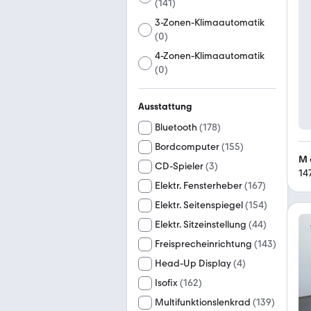
(
141
)
3-Zonen-Klimaautomatik
(
0
)
4-Zonen-Klimaautomatik
(
0
)
Ausstattung
Bluetooth
(
178
)
Bordcomputer
(
155
)
M 
CD-Spieler
(
3
)
14
Elektr. Fensterheber
(
167
)
Elektr. Seitenspiegel
(
154
)
Elektr. Sitzeinstellung
(
44
)
Freisprecheinrichtung
(
143
)
Head-Up Display
(
4
)
Isofix
(
162
)
Multifunktionslenkrad
(
139
)