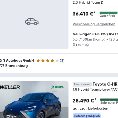
2.0 Hybrid Team D
¹
36.410 €
Guter Preis
Versicherung vergleichen
Neuwagen
•
135 kW (184 P
5,3 l/100km (komb.)
•
120 
D (komb.)
& S Autohaus GmbH
(
3
)
4 Sterne
776 Brandenburg
Toyota C-HR
Gesponsert
1.8 Hybrid Teamplayer 
¹
28.490 €
Sehr guter P
ggf. zzgl. Lieferkosten
Lieferung möglich