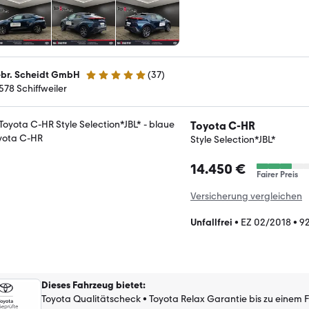
br. Scheidt GmbH
(
37
)
4.8 Sterne
578 Schiffweiler
Toyota C-HR
Style Selection*JBL*
14.450 €
Fairer Preis
Versicherung vergleichen
Unfallfrei
•
EZ 02/2018
•
9
Dieses Fahrzeug bietet
:
Toyota Qualitätscheck
•
Toyota Relax Garantie bis zu einem 