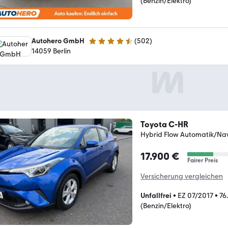
(Benzin/Elektro)
Autohero GmbH
(
502
)
4.5 Sterne
14059 Berlin
Toyota C-HR
Hybrid Flow Automatik/
17.900 €
Fairer Preis
Versicherung vergleichen
Unfallfrei
•
EZ 07/2017
•
76
(Benzin/Elektro)