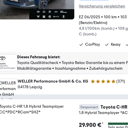
Versicherung vergleichen
EZ 06/2025
•
100 km
•
103 
(Benzin/Elektro)
4,8 l/100km (komb.)
•
108 
C (komb.)
CarPlay
Kessy
Dieses Fahrzeug bietet
:
Toyota Qualitätscheck
•
Toyota Relax Garantie bis zu einem 
Mobilitätsgarantie
•
Inzahlungnahme
•
Zubehörgutschein
WELLER Performance GmbH & Co. KG
(
371
)
4.8 Sterne
04178 Leipzig
Toyota C-HR
Gesponsert
1.8 Hybrid Teamplayer 
¹
29.900 €
Sehr guter Pr