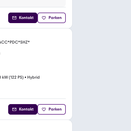
Kontakt
Parken
VI*ACC*PDC*SHZ*
0 kW (122 PS)
•
Hybrid
Kontakt
Parken