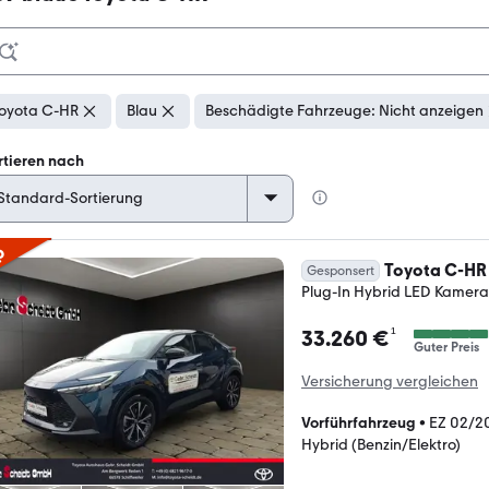
oyota C-HR
Blau
Beschädigte Fahrzeuge: Nicht anzeigen
rtieren nach
p
Toyota C-HR
Gesponsert
Plug-In Hybrid LED Kamer
¹
33.260 €
Guter Preis
Versicherung vergleichen
Vorführfahrzeug
•
EZ 02/2
Hybrid (Benzin/Elektro)