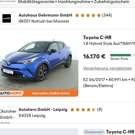
Mobilitätsgarantie
•
Inzahlungnahme
•
Zubehörgutschein
Autohaus Gehrmann GmbH
(
344
)
4.9 Sterne
48301 Nottuln bei Münster
Toyota C-HR
1.8 Hybrid Style Aut.*NA
16.170 €
Guter Preis
Versicherung vergleichen
EZ 06/2017
•
80.991 km
•
9
(Benzin/Elektro)
Autohero GmbH - Leipzig
(
8
)
4.3 Sterne
04328 Leipzig
Toyota C-HR
Gesponsert