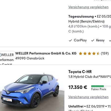
Versicherung vergleichen
Tageszulassung
•
EZ 05/2
Hybrid (Benzin/Elektro)
4,8 l/100km (komb.)
•
108 
C (komb.)
CarPlay
Kessy
WELLER Performance GmbH & Co. KG
(
159
)
4.5 Sterne
49090 Osnabrück
Toyota C-HR
1.8 Hybrid Club Aut*NA
17.350 €
Fairer Preis
Versicherung vergleichen
Unfallfrei
•
EZ 06/2019
•
11