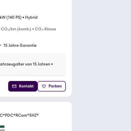
kW (140 PS)
•
Hybrid
g CO₂/km (komb.)
•
CO₂-Klasse
15 Jahre Garantie
Fahrzeugalter von 15 Jahren
•
Kontakt
Parken
*ACC*PDC*RCam*SHZ*
eis