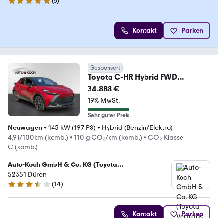
(
6
)
5 Sterne
Kontakt
Parken
Gesponsert
Toyota C-HR Hybrid FWD
Teamplayer 2.0 EU6e Navi LED
34.888 €
ACC
19% MwSt.
Sehr guter Preis
Neuwagen
•
145 kW (197 PS)
•
Hybrid (Benzin/Elektro)
4,9 l/100km (komb.)
•
110 g CO₂/km (komb.)
•
CO₂-Klasse
C (komb.)
Auto-Koch GmbH & Co. KG (Toyota
Vertragshändler)
52351 Düren
(
14
)
3.7 Sterne
Kontakt
Parken