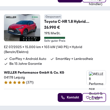
Gesponsert
Toyota C-HR 1.8 Hybrid
Teamplayer
26.990 €
*LED*ACC*CAM*SHZ*PDC*
19% MwSt.
Sehr guter Preis
EZ 07/2025
•
15.000 km
•
103 kW (140 PS)
•
Hybrid
(Benzin/Elektro)
CarPlay + Android Auto
SmartKey + Lenkradheiz
Bis 15 Jahre Garantie
WELLER Performance GmbH & Co. KG
04178 Leipzig
(
371
)
4.8 Sterne
Kontakt
Parken