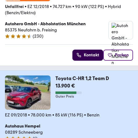
Unfallfrei
•
EZ 12/2018
•
74.727 km
•
90 kW (122 PS)
•
Hybrid
(Benzin/Elektro)
Autohero GmbH - Abholstation München
85375 Neufahrn b. Freising
(
230
)
4.4 Sterne
Kontakt
Parken
Toyota C-HR 1,2 Team D
13.900 €
Guter Preis
EZ 09/2018
•
78.000 km
•
85 kW (116 PS)
•
Benzin
Autohaus Hempel
08289 Schneeberg