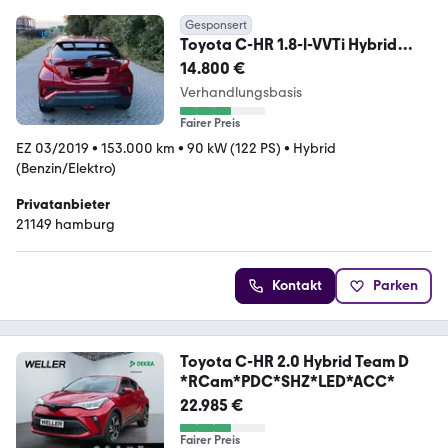
Gesponsert
Toyota C-HR 1.8-l-VVTi Hybrid
Club Club
14.800 €
Verhandlungsbasis
Fairer Preis
EZ 03/2019
•
153.000 km
•
90 kW (122 PS)
•
Hybrid
(Benzin/Elektro)
Privatanbieter
21149 hamburg
Kontakt
Parken
Toyota C-HR 2.0 Hybrid Team D
*RCam*PDC*SHZ*LED*ACC*
22.985 €
Fairer Preis