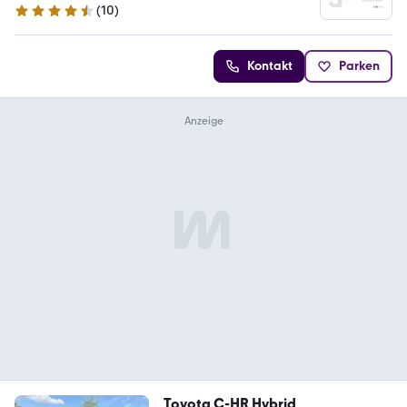
(
10
)
4.4 Sterne
Kontakt
Parken
Toyota C-HR Hybrid