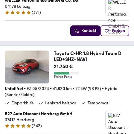
WELLER Performance GmbH & Co. KG
04178 Leipzig
(
371
)
4.8 Sterne
Kontakt
Parken
Toyota C-HR 1.8 Hybrid Team D
LED+SHZ+NAVI
21.750 €
Fairer Preis
Unfallfrei
•
EZ 05/2023
•
41.820 km
•
72 kW (98 PS)
•
Hybrid
(Benzin/Elektro)
Einparkhilfe
Lenkrad heizbar
Tempomat
B27 Auto Discount Herzberg GmbH
37412 Herzberg
(
242
)
4.8 Sterne