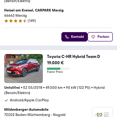
(Benzin/Elektro)
Heisel am Kreisel, CARPARK Merzig
66663 Merzig
(
149
)
4.7 Sterne
Kontakt
Parken
Toyota C-HR Hybrid Team D
19.000 €
Fairer Preis
Unfallfrei
•
EZ 05/2018
•
49.500 km
•
90 kW (122 PS)
•
Hybrid
(Benzin/Elektro)
Android/Apple CarPlay
Mildenberger-Automobile
72202 Baden-Württemberg - Nagold