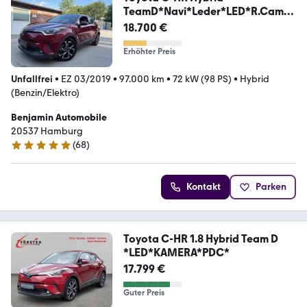
TeamD*Navi*Leder*LED*R.Cam*K
EYLESS*
18.700 €
Erhöhter Preis
Unfallfrei
•
EZ 03/2019
•
97.000 km
•
72 kW (98 PS)
•
Hybrid
(Benzin/Elektro)
Benjamin Automobile
20537 Hamburg
(
68
)
4.9 Sterne
Kontakt
Parken
Toyota C-HR 1.8 Hybrid Team D
*LED*KAMERA*PDC*
17.799 €
Guter Preis