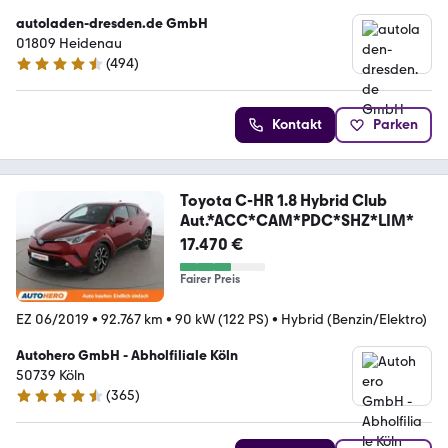
autoladen-dresden.de GmbH
01809 Heidenau
(
494
)
4.5 Sterne
Kontakt
Parken
Toyota C-HR 1.8 Hybrid Club
Aut.*ACC*CAM*PDC*SHZ*LIM*
17.470 €
Fairer Preis
EZ 06/2019
•
92.767 km
•
90 kW (122 PS)
•
Hybrid (Benzin/Elektro)
Autohero GmbH - Abholfiliale Köln
50739 Köln
(
365
)
4.6 Sterne