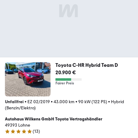
Toyota C-HR Hybrid Team D
20.900 €
Fairer Preis
Unfallfrei
•
EZ 02/2019
•
43.000 km
•
90 kW (122 PS)
•
Hybrid
(Benzin/Elektro)
Autohaus Wilkens GmbH Toyota Vertragshändler
49393 Lohne
(
13
)
5 Sterne