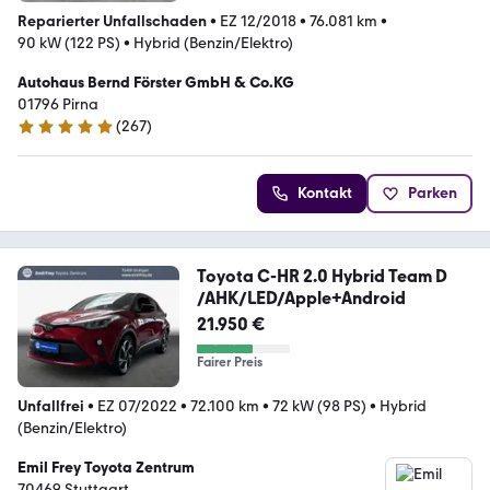
Reparierter Unfallschaden
•
EZ 12/2018
•
76.081 km
•
90 kW (122 PS)
•
Hybrid (Benzin/Elektro)
Autohaus Bernd Förster GmbH & Co.KG
01796 Pirna
(
267
)
4.8 Sterne
Kontakt
Parken
Toyota C-HR 2.0 Hybrid Team D
/AHK/LED/Apple+Android
21.950 €
Fairer Preis
Unfallfrei
•
EZ 07/2022
•
72.100 km
•
72 kW (98 PS)
•
Hybrid
(Benzin/Elektro)
Emil Frey Toyota Zentrum
70469 Stuttgart