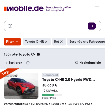
Filter
Toyota C-HR
Rot
Beschädigte Fahrzeuge:
155 rote Toyota C-HR
Sortieren
Kachelansicht
Top
Gesponsert
Toyota C-HR 2.0 Hybrid FWD
Team Deutschland SHZ ACC LED
38.630 €
19% MwSt.
Fairer Preis
Vorführfahrzeug
•
EZ 12/2025
•
1.200 km
•
145 kW (197 PS)
•