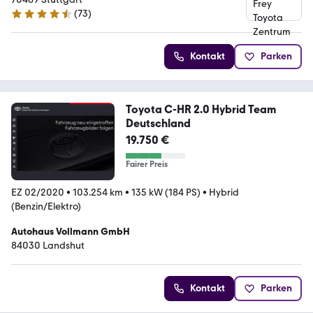
(
73
)
4.5 Sterne
Kontakt
Parken
Toyota C-HR 2.0 Hybrid Team
Deutschland
19.750 €
Fairer Preis
EZ 02/2020
•
103.254 km
•
135 kW (184 PS)
•
Hybrid
(Benzin/Elektro)
Autohaus Vollmann GmbH
84030 Landshut
Kontakt
Parken