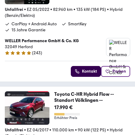
Unfallfrei
•
EZ 05/2022
•
82.960 km
•
135 kW (184 PS)
•
Hybrid
(Benzin/Elektro)
CarPlay + Android Auto
SmartKey
15 Jahre Garantie
WELLER Performance GmbH & Co. KG
32049 Herford
(
243
)
4.8 Sterne
Kontakt
Parken
Toyota C-HR Hybrid Flow --
Standort Völklingen --
17.990 €
Erhöhter Preis
Unfallfrei
•
EZ 04/2017
•
110.000 km
•
90 kW (122 PS)
•
Hybrid