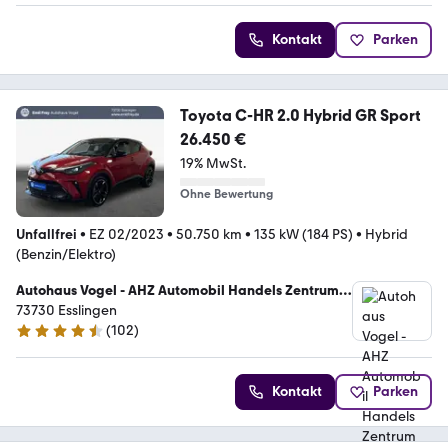
Kontakt
Parken
Toyota C-HR 2.0 Hybrid GR Sport
26.450 €
19% MwSt.
Ohne Bewertung
Unfallfrei
•
EZ 02/2023
•
50.750 km
•
135 kW (184 PS)
•
Hybrid
(Benzin/Elektro)
Autohaus Vogel - AHZ Automobil Handels Zentrum
GmbH
73730 Esslingen
(
102
)
4.4 Sterne
Kontakt
Parken