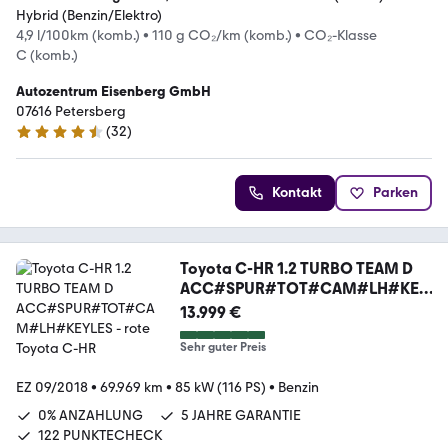
Hybrid (Benzin/Elektro)
4,9 l/100km (komb.)
•
110 g CO₂/km (komb.)
•
CO₂-Klasse
C (komb.)
Autozentrum Eisenberg GmbH
07616 Petersberg
(
32
)
4.6 Sterne
Kontakt
Parken
Toyota C-HR 1.2 TURBO TEAM D
ACC#SPUR#TOT#CAM#LH#KEY
LES
13.999 €
Sehr guter Preis
EZ 09/2018
•
69.969 km
•
85 kW (116 PS)
•
Benzin
0% ANZAHLUNG
5 JAHRE GARANTIE
122 PUNKTECHECK