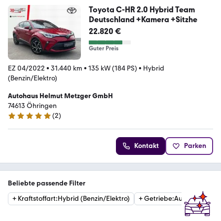
Toyota C-HR 2.0 Hybrid Team
Deutschland +Kamera +Sitzhe
22.820 €
Guter Preis
EZ 04/2022
•
31.440 km
•
135 kW (184 PS)
•
Hybrid
(Benzin/Elektro)
Autohaus Helmut Metzger GmbH
74613 Öhringen
(
2
)
5 Sterne
Kontakt
Parken
Beliebte passende Filter
+
Kraftstoffart
:
Hybrid (Benzin/Elektro)
+
Getriebe
:
Automatik
+