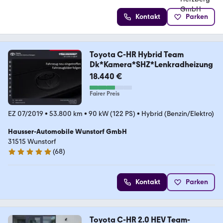
Kontakt
Parken
Toyota C-HR Hybrid Team
Dk*Kamera*SHZ*Lenkradheizung
18.440 €
Fairer Preis
EZ 07/2019
•
53.800 km
•
90 kW (122 PS)
•
Hybrid (Benzin/Elektro)
Hausser-Automobile Wunstorf GmbH
31515 Wunstorf
(
68
)
4.9 Sterne
Kontakt
Parken
Toyota C-HR 2.0 HEV Team-