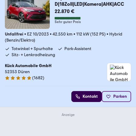
D|18Zoll|LED|Kamera|AHK|ACC
22.870 €
Sehr guter Preis
Unfallfrei
•
EZ 10/2023
•
42.550 km
•
112 kW (152 PS)
•
Hybrid
(Benzin/Elektro)
Totwinkel + Spurhalte
Park-Assistent
Sitz- + Lenkradheizung
Kück Automobile GmbH
52353 Düren
(
1682
)
4.8 Sterne
Kontakt
Parken