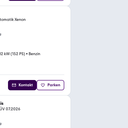
utomatik Xenon
g
12 kW (152 PS)
•
Benzin
Kontakt
Parken
is
TÜV 07.2026
g