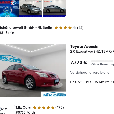
tohändlerwelt GmbH - NL Berlin
(
83
)
4 Sterne
681 Berlin
Toyota Avensis
2.0 Executive/SHZ/TEMP.
7.770 €
Ohne Bewertun
Versicherung vergleichen
EZ 07/2009
•
106.142 km
•
Mix Cars
(
190
)
5 Sterne
90763 Fürth