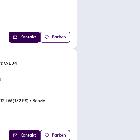
Kontakt
Parken
/PDC/EU4
g
112 kW (152 PS)
•
Benzin
Kontakt
Parken