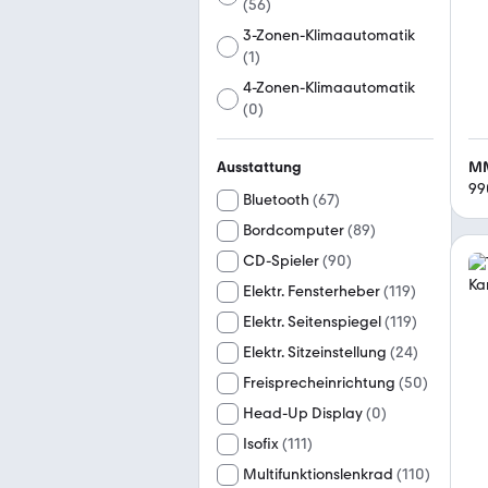
(
56
)
3-Zonen-Klimaautomatik
(
1
)
4-Zonen-Klimaautomatik
(
0
)
MM
Ausstattung
99
Bluetooth
(
67
)
Bordcomputer
(
89
)
CD-Spieler
(
90
)
Elektr. Fensterheber
(
119
)
Elektr. Seitenspiegel
(
119
)
Elektr. Sitzeinstellung
(
24
)
Freisprecheinrichtung
(
50
)
Head-Up Display
(
0
)
Isofix
(
111
)
Multifunktionslenkrad
(
110
)