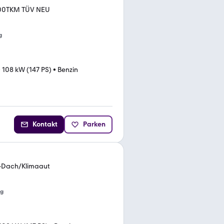
 100TKM TÜV NEU
g
•
108 kW (147 PS)
•
Benzin
Kontakt
Parken
S-Dach/Klimaaut
ng