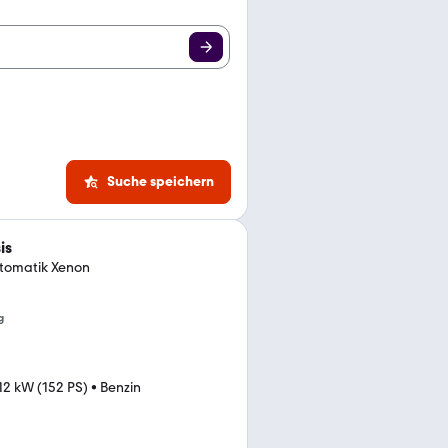
Suche speichern
is
utomatik Xenon
g
12 kW (152 PS)
•
Benzin