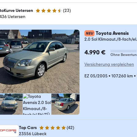
toKurve Uetersen
(
23
)
4.5 Sterne
436 Uetersen
Toyota Avensis
NEU
2.0 Sol Klimaaut./8-fach/e
4.990 €
Ohne Bewertun
Versicherung vergleichen
EZ 05/2005
•
107.260 km
•
Top Cars
(
42
)
5 Sterne
23556 Lübeck