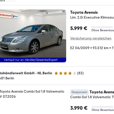
Toyota Avensis
Lim. 2.0i Executive Klimaa
5.999 €
Ohne Bewertun
Versicherung vergleichen
EZ 06/2009
•
93.512 km
•
1
tohändlerwelt GmbH - NL Berlin
(
83
)
4 Sterne
681 Berlin
Toyota Avens
Gesponsert
Combi Sol 1.8 Valvematic 
3.990 €
Ohne Bewertun