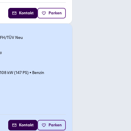
Kontakt
Parken
l.FH/TÜV Neu
g
108 kW (147 PS)
•
Benzin
Kontakt
Parken