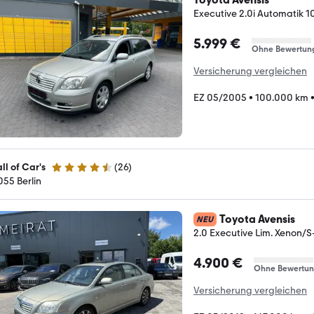
Executive 2.0i Automatik
5.999 €
Ohne Bewertun
Versicherung vergleichen
EZ 05/2005
•
100.000 km
ll of Car's
(
26
)
4.3 Sterne
055 Berlin
Toyota Avensis
NEU
2.0 Executive Lim. Xenon/
4.900 €
Ohne Bewertu
Versicherung vergleichen