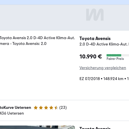
Toyota Avensis
2.0 D-4D Active Klima-Aut
10.990 €
Fairer Preis
Versicherung vergleichen
EZ 07/2018
•
148.924 km
•
1
toKurve Uetersen
(
23
)
4.5 Sterne
436 Uetersen
Toyota Avensis