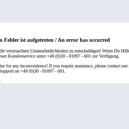
n Fehler ist aufgetreten / An error has occurred
 die verursachten Unannehmlichkeiten zu entschuldigen! Wenn Du Hilfe
unser Kundenservice unter +49 (0)30 - 81097 - 601 zur Verfügung.
se for any inconvenience! If you require assistance, please contact our
upport on +49 (0)30 - 81097 - 601.
e