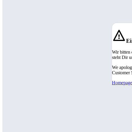
Ei
Wir bitten
steht Dir 
We apologi
Customer S
Homepag