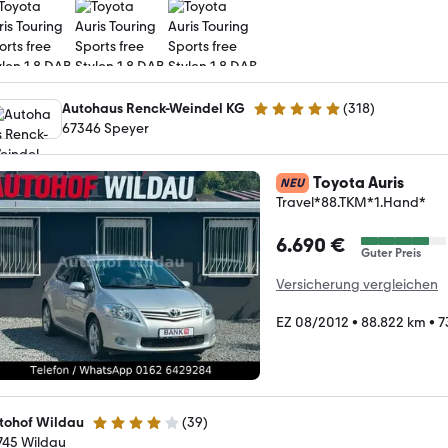
Autohaus Renck-Weindel KG
(
318
)
4.9 Sterne
67346 Speyer
Toyota Auris
NEU
Travel*88.TKM*1.Hand*
6.690 €
Guter Preis
Versicherung vergleichen
EZ 08/2012
•
88.822 km
•
7
tohof Wildau
(
39
)
4 Sterne
745 Wildau