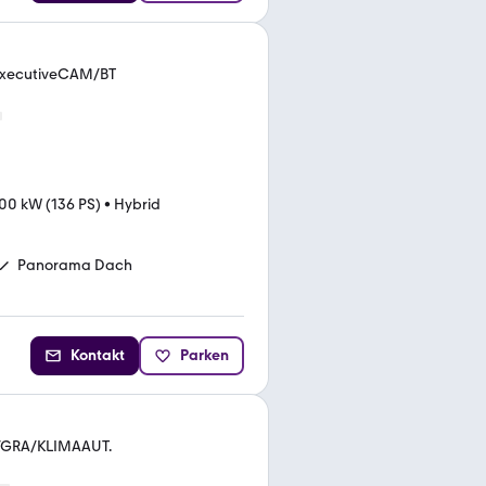
d ExecutiveCAM/BT
00 kW (136 PS)
•
Hybrid
Panorama Dach
Kontakt
Parken
Z/GRA/KLIMAAUT.