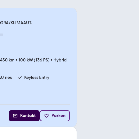
Z/GRA/KLIMAAUT.
.450 km
•
100 kW (136 PS)
•
Hybrid
AU neu
Keyless Entry
Kontakt
Parken