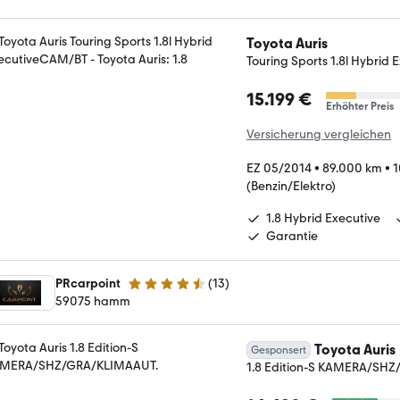
Toyota Auris
Touring Sports 1.8l Hybri
15.199 €
Erhöhter Preis
Versicherung vergleichen
EZ 05/2014
•
89.000 km
•
1
(Benzin/Elektro)
1.8 Hybrid Executive
Garantie
PRcarpoint
(
13
)
4.5 Sterne
59075 hamm
Toyota Auris
Gesponsert
1.8 Edition-S KAMERA/SH