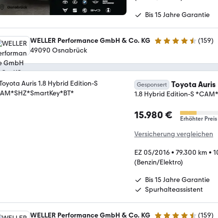
Bis 15 Jahre Garantie
WELLER Performance GmbH & Co. KG
(
159
)
4.5 Sterne
49090 Osnabrück
Toyota Auris
Gesponsert
1.8 Hybrid Edition-S *CA
15.980 €
Erhöhter Preis
Versicherung vergleichen
EZ 05/2016
•
79.300 km
•
1
(Benzin/Elektro)
Bis 15 Jahre Garantie
Spurhalteassistent
WELLER Performance GmbH & Co. KG
(
159
)