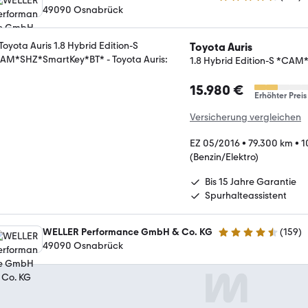
4.5 Sterne
49090 Osnabrück
Toyota Auris
1.8 Hybrid Edition-S *CA
15.980 €
Erhöhter Preis
Versicherung vergleichen
EZ 05/2016
•
79.300 km
•
1
(Benzin/Elektro)
Bis 15 Jahre Garantie
Spurhalteassistent
WELLER Performance GmbH & Co. KG
(
159
)
4.5 Sterne
49090 Osnabrück