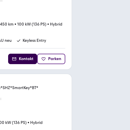
.450 km
•
100 kW (136 PS)
•
Hybrid
AU neu
Keyless Entry
Kontakt
Parken
ra*SHZ*SmartKey*BT*
00 kW (136 PS)
•
Hybrid