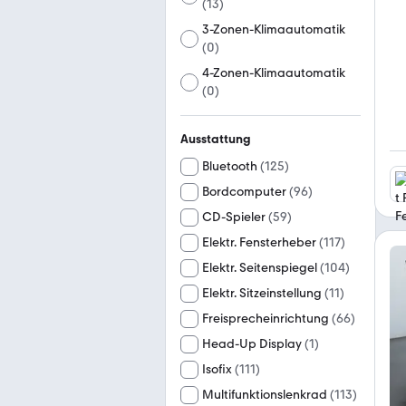
(
13
)
3-Zonen-Klimaautomatik
(
0
)
4-Zonen-Klimaautomatik
(
0
)
Ausstattung
Bluetooth
(
125
)
Bordcomputer
(
96
)
CD-Spieler
(
59
)
Elektr. Fensterheber
(
117
)
Elektr. Seitenspiegel
(
104
)
Elektr. Sitzeinstellung
(
11
)
Freisprecheinrichtung
(
66
)
Head-Up Display
(
1
)
Isofix
(
111
)
Multifunktionslenkrad
(
113
)