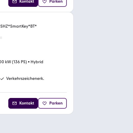
Kontakt
Parken
M*SHZ*SmartKey*BT*
00 kW (136 PS)
•
Hybrid
Verkehrszeichenerk.
Kontakt
Parken