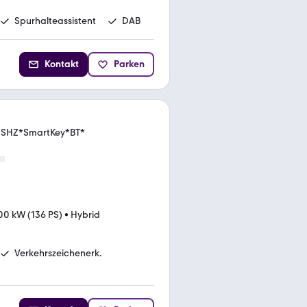
Spurhalteassistent
DAB
Kontakt
Parken
M*SHZ*SmartKey*BT*
00 kW (136 PS)
•
Hybrid
Verkehrszeichenerk.