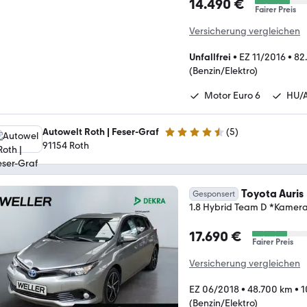
14.490 €
Fairer Preis
Versicherung vergleichen
Unfallfrei
•
EZ 11/2016
•
82
(Benzin/Elektro)
Motor Euro 6
HU/
Autowelt Roth | Feser-Graf
(
5
)
4.4 Sterne
91154 Roth
Toyota Auris
Gesponsert
1.8 Hybrid Team D *Kame
17.690 €
Fairer Preis
Versicherung vergleichen
EZ 06/2018
•
48.700 km
•
1
(Benzin/Elektro)