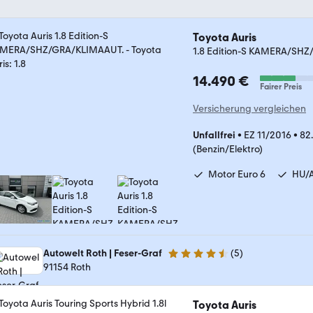
Toyota Auris
1.8 Edition-S KAMERA/SH
14.490 €
Fairer Preis
Versicherung vergleichen
Unfallfrei
•
EZ 11/2016
•
82
(Benzin/Elektro)
Motor Euro 6
HU/
Autowelt Roth | Feser-Graf
(
5
)
4.4 Sterne
91154 Roth
Toyota Auris