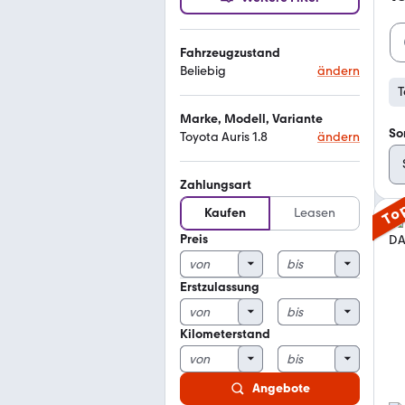
Fahrzeugzustand
Beliebig
ändern
T
Marke, Modell, Variante
So
Toyota Auris 1.8
ändern
Zahlungsart
To
Kaufen
Leasen
Preis
Erstzulassung
Kilometerstand
Angebote