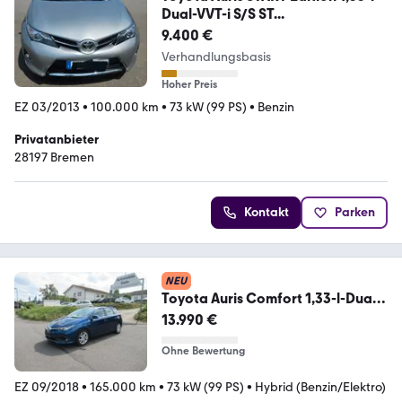
Dual-VVT-i S/S ST...
9.400 €
Verhandlungsbasis
Hoher Preis
EZ 03/2013
•
100.000 km
•
73 kW (99 PS)
•
Benzin
Privatanbieter
28197 Bremen
Kontakt
Parken
NEU
Toyota Auris Comfort 1,33-l-Dual-
VVT-i S/S
13.990 €
Ohne Bewertung
EZ 09/2018
•
165.000 km
•
73 kW (99 PS)
•
Hybrid (Benzin/Elektro)