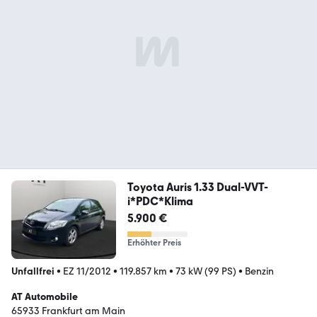
Toyota Auris 1.33 Dual-VVT-
i*PDC*Klima
5.900 €
Erhöhter Preis
Unfallfrei
•
EZ 11/2012
•
119.857 km
•
73 kW (99 PS)
•
Benzin
AT Automobile
65933 Frankfurt am Main