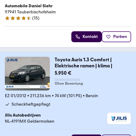
Automobile Daniel Siehr
97941 Tauberbischofsheim
(
15
)
4.5 Sterne
Kontakt
Parken
Toyota Auris 1.3 Comfort |
Elektrische ramen | klima |
5.950 €
Ohne Bewertung
EZ 01/2012
•
211.236 km
•
74 kW (101 PS)
•
Benzin
Scheckheftgepflegt
Jilis Autobedrijven
NL-4191MX Geldermalsen