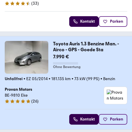
(
33
)
4.7 Sterne
Kontakt
Parken
Toyota Auris 1.3 Benzine Man. -
Airco - GPS - Goede Sta
7.990 €
Ohne Bewertung
Unfallfrei
•
EZ 05/2014
•
181.135 km
•
73 kW (99 PS)
•
Benzin
Provan Motors
BE-9810 Eke
(
26
)
5 Sterne
Kontakt
Parken