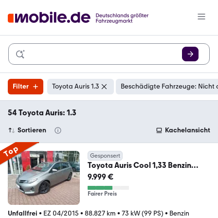
Filter
Toyota Auris 1.3
Beschädigte Fahrzeuge: Nicht 
54 Toyota Auris: 1.3
Sortieren
Kachelansicht
Top
Gesponsert
Toyota Auris Cool 1,33 Benzin
Schalter Allwetterreifen
9.999 €
Fairer Preis
Unfallfrei
•
EZ 04/2015
•
88.827 km
•
73 kW (99 PS)
•
Benzin