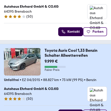
Autohaus Ehrhard GmbH & CO.KG
64395 Brensbach
(
50
)
3.8 Sterne
Kontakt
Parken
Toyota Auris Cool 1,33 Benzin
Schalter Allwetterreifen
9.999 €
Fairer Preis
Unfallfrei
•
EZ 04/2015
•
88.827 km
•
73 kW (99 PS)
•
Benzin
Autohaus Ehrhard GmbH & CO.KG
64395 Brensbach
(
50
)
3.8 Sterne