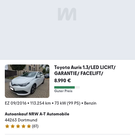
Toyota Auris 1.3/LED LICHT/
GARANTIE/ FACELIFT/
8.990 €
Guter Preis
EZ 09/2016
•
113.254 km
•
73 kW (99 PS)
•
Benzin
Autoankauf NRW A-T Automobile
44263 Dortmund
(
61
)
4.8 Sterne