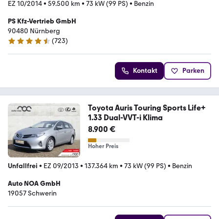
EZ 10/2014
•
59.500 km
•
73 kW (99 PS)
•
Benzin
PS Kfz-Vertrieb GmbH
90480 Nürnberg
(
723
)
4.7 Sterne
Kontakt
Parken
Toyota Auris Touring Sports Life+
1.33 Dual-VVT-i Klima
8.900 €
Hoher Preis
Unfallfrei
•
EZ 09/2013
•
137.364 km
•
73 kW (99 PS)
•
Benzin
Auto NOA GmbH
19057 Schwerin