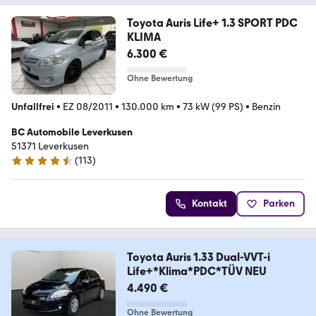
Toyota Auris Life+ 1.3 SPORT PDC
KLIMA
6.300 €
Ohne Bewertung
Unfallfrei
•
EZ 08/2011
•
130.000 km
•
73 kW (99 PS)
•
Benzin
BC Automobile Leverkusen
51371 Leverkusen
(
113
)
4.7 Sterne
Kontakt
Parken
Toyota Auris 1.33 Dual-VVT-i
Life+*Klima*PDC*TÜV NEU
4.490 €
Ohne Bewertung