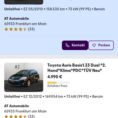
Unfallfrei
•
EZ 05/2010
•
158.530 km
•
73 kW (99 PS)
•
Benzin
AT Automobile
65933 Frankfurt am Main
(
33
)
4.7 Sterne
Kontakt
Parken
Toyota Auris Basis1.33 Dual *2.
Hand*Klima*PDC*TÜV Neu*
4.990 €
Erhöhter Preis
Unfallfrei
•
EZ 12/2012
•
169.954 km
•
73 kW (99 PS)
•
Benzin
AT Automobile
65933 Frankfurt am Main
(
33
)