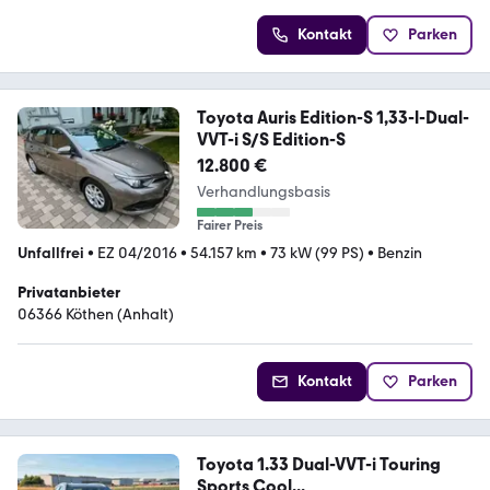
Kontakt
Parken
Toyota Auris Edition-S 1,33-l-Dual-
VVT-i S/S Edition-S
12.800 €
Verhandlungsbasis
Fairer Preis
Unfallfrei
•
EZ 04/2016
•
54.157 km
•
73 kW (99 PS)
•
Benzin
Privatanbieter
06366 Köthen (Anhalt)
Kontakt
Parken
Toyota 1.33 Dual-VVT-i Touring
Sports Cool...