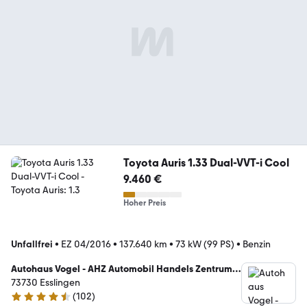
Toyota Auris 1.33 Dual-VVT-i Cool
9.460 €
Hoher Preis
Unfallfrei
•
EZ 04/2016
•
137.640 km
•
73 kW (99 PS)
•
Benzin
Autohaus Vogel - AHZ Automobil Handels Zentrum
GmbH
73730 Esslingen
(
102
)
4.4 Sterne