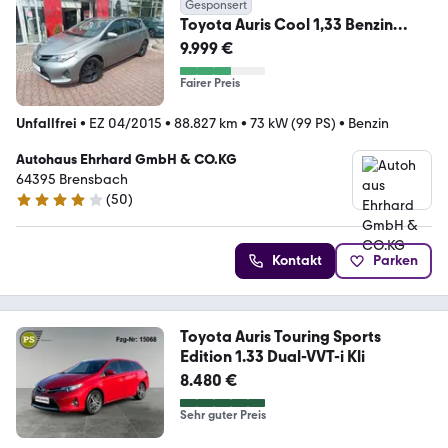
Gesponsert
Toyota Auris Cool 1,33 Benzin
Schalter Allwetterreifen
9.999 €
Fairer Preis
Unfallfrei
•
EZ 04/2015
•
88.827 km
•
73 kW (99 PS)
•
Benzin
Autohaus Ehrhard GmbH & CO.KG
64395 Brensbach
(
50
)
3.8 Sterne
Kontakt
Parken
Toyota Auris Touring Sports
Edition 1.33 Dual-VVT-i Kli
8.480 €
Sehr guter Preis