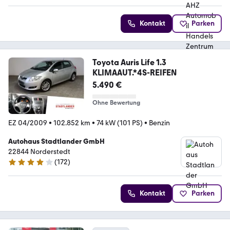
Kontakt
Parken
Toyota Auris Life 1.3
KLIMAAUT.*4S-REIFEN
5.490 €
Ohne Bewertung
EZ 04/2009
•
102.852 km
•
74 kW (101 PS)
•
Benzin
Autohaus Stadtlander GmbH
22844 Norderstedt
(
172
)
4.2 Sterne
Kontakt
Parken