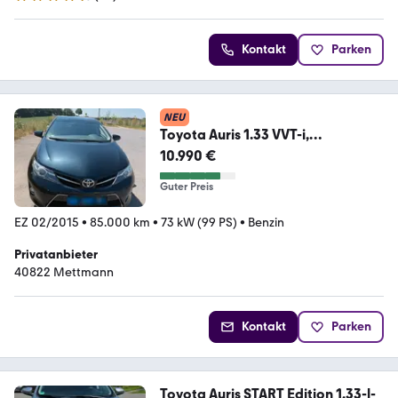
4.7 Sterne
Kontakt
Parken
NEU
Toyota Auris 1.33 VVT-i,
Nachtblau, Anhäng...
10.990 €
Guter Preis
EZ 02/2015
•
85.000 km
•
73 kW (99 PS)
•
Benzin
Privatanbieter
40822 Mettmann
Kontakt
Parken
Toyota Auris START Edition 1,33-l-