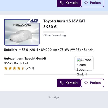
Kontakt
Parken
Toyota Auris 1.3 16V KAT
5.950 €
Ohne Bewertung
Unfallfrei
•
EZ 01/2011
•
89.000 km
•
73 kW (99 PS)
•
Benzin
Autozentrum Specht GmbH
86675 Buchdorf
(
260
)
4.3 Sterne
Kontakt
Parken