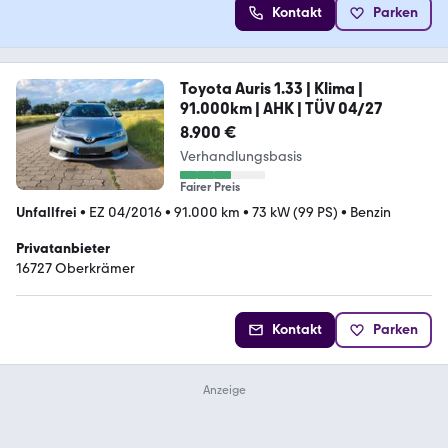
Kontakt
Parken
Toyota Auris 1.33 | Klima |
91.000km | AHK | TÜV 04/27
8.900 €
Verhandlungsbasis
Fairer Preis
Unfallfrei
•
EZ 04/2016
•
91.000 km
•
73 kW (99 PS)
•
Benzin
Privatanbieter
16727 Oberkrämer
Kontakt
Parken