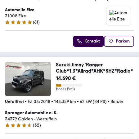
Automeile Elze
31008 Elze
(
61
)
5 Sterne
Kontakt
Parken
Suzuki Jimny 'Ranger
Club*1.3*Allrad*AHK*SHZ*Radio*
14.690 €
Hoher Preis
Unfallfrei
•
EZ 03/2018
•
143.359 km
•
62 kW (84 PS)
•
Benzin
Spranger Automobile e. K.
34379 Calden - Westuffeln
(
32
)
4.6 Sterne