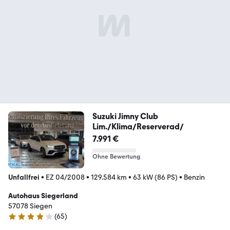
Suzuki Jimny Club
Lim./Klima/Reserverad/
7.991 €
Ohne Bewertung
Unfallfrei
•
EZ 04/2008
•
129.584 km
•
63 kW (86 PS)
•
Benzin
Autohaus Siegerland
57078 Siegen
(
65
)
4.1 Sterne