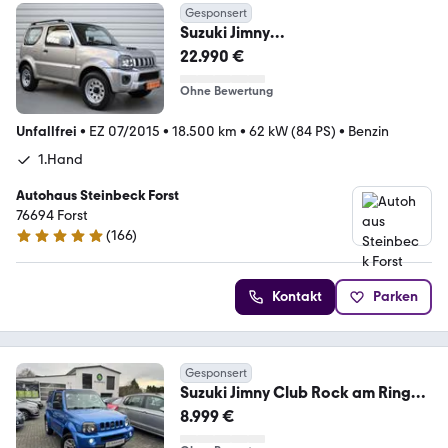
Gesponsert
Suzuki Jimny
Club+SHZ+Automatik+1.Hand+Nu
22.990 €
r 18.500KM
Ohne Bewertung
Unfallfrei
•
EZ 07/2015
•
18.500 km
•
62 kW (84 PS)
•
Benzin
1.Hand
Autohaus Steinbeck Forst
76694 Forst
(
166
)
4.8 Sterne
Kontakt
Parken
Gesponsert
Suzuki Jimny Club Rock am Ring
Cabrio*SHZ*PDC*AHK*4S-RE
8.999 €