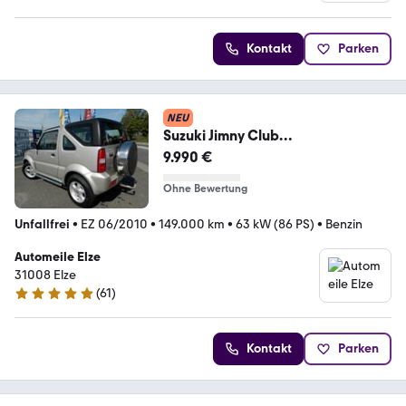
5 Sterne
Kontakt
Parken
NEU
Suzuki Jimny Club
Cabrio*NR.25*Klima*AHK*ALU
9.990 €
Ohne Bewertung
Unfallfrei
•
EZ 06/2010
•
149.000 km
•
63 kW (86 PS)
•
Benzin
Automeile Elze
31008 Elze
(
61
)
5 Sterne
Kontakt
Parken