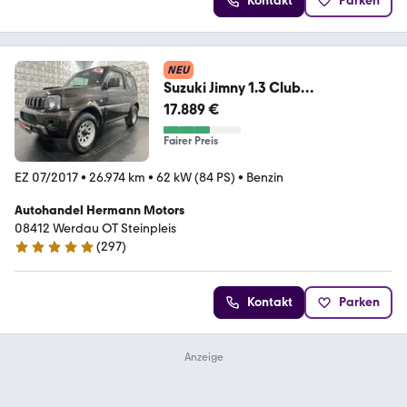
Kontakt
Parken
NEU
Suzuki Jimny 1.3 Club
Lim./Klima/Elektr.Fen./Zentralv.
17.889 €
Fairer Preis
EZ 07/2017
•
26.974 km
•
62 kW (84 PS)
•
Benzin
Autohandel Hermann Motors
08412 Werdau OT Steinpleis
(
297
)
4.9 Sterne
Kontakt
Parken