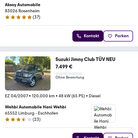
Aksoy Automobile
83026 Rosenheim
(
37
)
5 Sterne
Kontakt
Parken
Suzuki Jimny Club TÜV NEU
7.499 €
Ohne Bewertung
EZ 04/2007
•
120.000 km
•
48 kW (65 PS)
•
Diesel
Wehbi Automobile Hani Wehbi
65552 Limburg - Eschhofen
(
23
)
3.7 Sterne