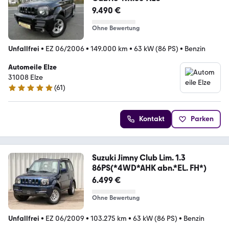
9.490 €
Ohne Bewertung
Unfallfrei
•
EZ 06/2006
•
149.000 km
•
63 kW (86 PS)
•
Benzin
Automeile Elze
31008 Elze
(
61
)
5 Sterne
Kontakt
Parken
Suzuki Jimny Club Lim. 1.3
86PS(*4WD*AHK abn.*EL. FH*)
6.499 €
Ohne Bewertung
Unfallfrei
•
EZ 06/2009
•
103.275 km
•
63 kW (86 PS)
•
Benzin