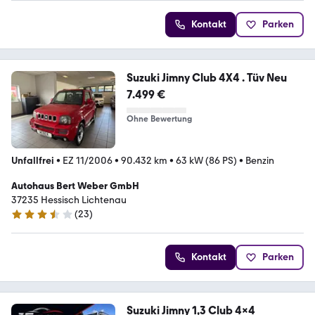
Kontakt
Parken
Suzuki Jimny Club 4X4 . Tüv Neu
7.499 €
Ohne Bewertung
Unfallfrei
•
EZ 11/2006
•
90.432 km
•
63 kW (86 PS)
•
Benzin
Autohaus Bert Weber GmbH
37235 Hessisch Lichtenau
(
23
)
3.7 Sterne
Kontakt
Parken
Suzuki Jimny 1,3 Club 4x4