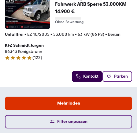
Fahrwerk ARB Sperre 53.000KM
14.900 €
Ohne Bewertung
Unfallfrei
•
EZ 10/2005
•
53.000 km
•
63 kW (86 PS)
•
Benzin
KFZ Schmidt Jürgen
86343 Königsbrunn
(
122
)
4.8 Sterne
Kontakt
Parken
Mehr laden
Filter anpassen