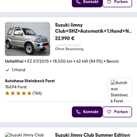
Kontakt
Parken
Suzuki Jimny
Club+SHZ+Automatik+1.Hand+Nu
r 18.500KM
22.990 €
Ohne Bewertung
Unfallfrei
•
EZ 07/2015
•
18.500 km
•
62 kW (84 PS)
•
Benzin
1.Hand
Autohaus Steinbeck Forst
76694 Forst
(
166
)
4.8 Sterne
Kontakt
Parken
Suzuki Jimny Club Summer Edition