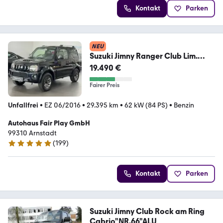
Kontakt
Parken
NEU
Suzuki Jimny Ranger Club Lim.
1.HAND/U-FREI/TOPZUSTAND!
19.490 €
Fairer Preis
Unfallfrei
•
EZ 06/2016
•
29.395 km
•
62 kW (84 PS)
•
Benzin
Autohaus Fair Play GmbH
99310 Arnstadt
(
199
)
4.9 Sterne
Kontakt
Parken
Suzuki Jimny Club Rock am Ring
Cabrio"NR.66"ALU