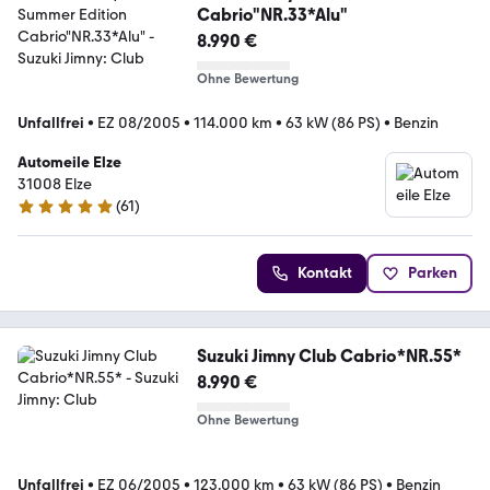
Cabrio"NR.33*Alu"
8.990 €
Ohne Bewertung
Unfallfrei
•
EZ 08/2005
•
114.000 km
•
63 kW (86 PS)
•
Benzin
Automeile Elze
31008 Elze
(
61
)
5 Sterne
Kontakt
Parken
Suzuki Jimny Club Cabrio*NR.55*
8.990 €
Ohne Bewertung
Unfallfrei
•
EZ 06/2005
•
123.000 km
•
63 kW (86 PS)
•
Benzin