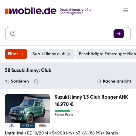
Filter
Suzuki Jimny club
Beschädigte Fahrzeuge: Nich
58 Suzuki Jimny: Club
Sortieren
Kachelansicht
Suzuki Jimny 1.3 Club Ranger AHK
16.970 €
Fairer Preis
Unfallfrei
•
EZ 10/2014
•
54.900 km
•
63 kW (86 PS)
•
Benzin