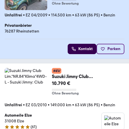
Ohne Bewertung
Unfallfrei
•
EZ 04/2009
•
114.500 km
•
63 kW (86 PS)
•
Benzin
Privatanbieter
76287 Rheinstetten
Kontakt
Parken
NEU
Suzuki Jimny Club
Lim."NR.84"Klima"4WD-L
10.790 €
Ohne Bewertung
Unfallfrei
•
EZ 03/2010
•
149.000 km
•
63 kW (86 PS)
•
Benzin
Automeile Elze
31008 Elze
(
61
)