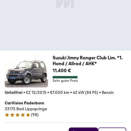
Suzuki Jimny Ranger Club Lim. *1.
Hand / Allrad / AHK*
11.400 €
Sehr guter Preis
Unfallfrei
•
EZ 12/2015
•
87.000 km
•
62 kW (84 PS)
•
Benzin
CarVision Paderborn
33175 Bad Lippspringe
(
98
)
4.8 Sterne