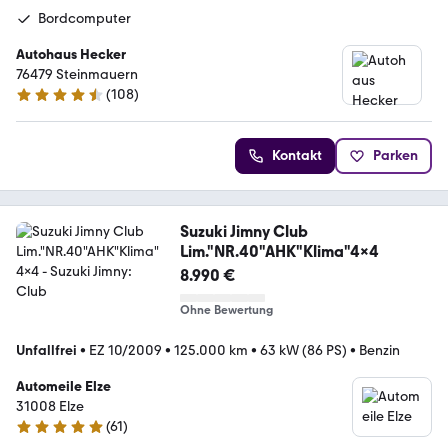
Bordcomputer
Autohaus Hecker
76479 Steinmauern
(
108
)
4.6 Sterne
Kontakt
Parken
Suzuki Jimny Club
Lim."NR.40"AHK"Klima"4x4
8.990 €
Ohne Bewertung
Unfallfrei
•
EZ 10/2009
•
125.000 km
•
63 kW (86 PS)
•
Benzin
Automeile Elze
31008 Elze
(
61
)
5 Sterne