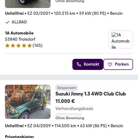
Ohne Bewertung
Unfallfrei
•
EZ 02/2001
•
120.215 km
•
59 kW (80 PS)
•
Benzin
ALLRAD
1A Automobile
53840 Troisdorf
(
165
)
4.8 Sterne
Kontakt
Parken
Gesponsert
Suzuki Jimny 1.3 4WD Club Club
11.000 €
Verhandlungsbasis
Ohne Bewertung
Unfallfrei
•
EZ 04/2009
•
114.500 km
•
63 kW (86 PS)
•
Benzin
Privatanbieter