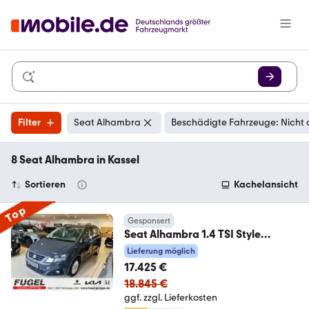
Filter
Seat Alhambra
Beschädigte Fahrzeuge: Nicht 
8 Seat Alhambra in Kassel
Sortieren
Kachelansicht
Top
Gesponsert
Seat Alhambra 1.4 TSI Style
Winter|Klima|SHZ|PDC
Lieferung möglich
17.425 €
18.845 €
ggf. zzgl. Lieferkosten