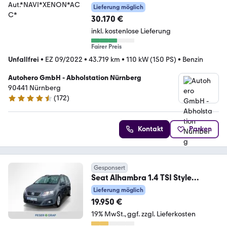
Aut.*NAVI*XENON*ACC*
Lieferung möglich
30.170 €
inkl. kostenlose Lieferung
Fairer Preis
Unfallfrei
•
EZ 09/2022
•
43.719 km
•
110 kW (150 PS)
•
Benzin
Autohero GmbH - Abholstation Nürnberg
90441 Nürnberg
(
172
)
4.5 Sterne
Kontakt
Parken
Gesponsert
Seat Alhambra 1.4 TSI Style
GRA*Navi*RearView*ACC*App
Lieferung möglich
19.950 €
19% MwSt.
ggf. zzgl. Lieferkosten