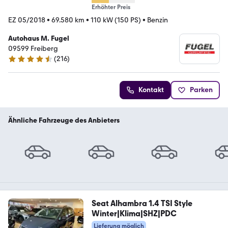
Erhöhter Preis
EZ 05/2018
•
69.580 km
•
110 kW (150 PS)
•
Benzin
Autohaus M. Fugel
09599 Freiberg
(
216
)
4.4 Sterne
Kontakt
Parken
Ähnliche Fahrzeuge des Anbieters
Seat Alhambra 1.4 TSI Style
Winter|Klima|SHZ|PDC
Lieferung möglich