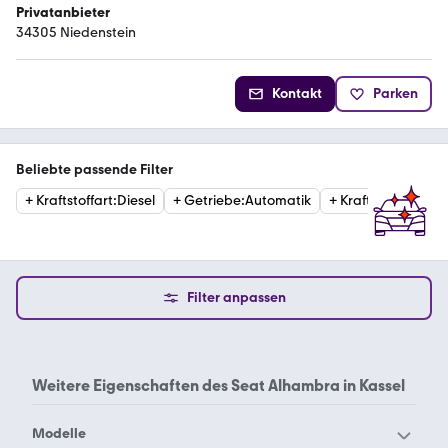
Privatanbieter
34305 Niedenstein
Kontakt
Parken
Beliebte passende Filter
+
Kraftstoffart
:
Diesel
+
Getriebe
:
Automatik
+
Kraftstoffart
:
Ben
Filter anpassen
Weitere Eigenschaften des
Seat Alhambra in Kassel
Modelle