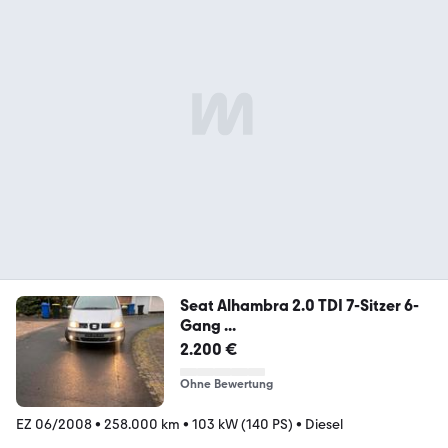
Seat Alhambra 2.0 TDI 7-Sitzer 6-
Gang ...
2.200 €
Ohne Bewertung
EZ 06/2008
•
258.000 km
•
103 kW (140 PS)
•
Diesel