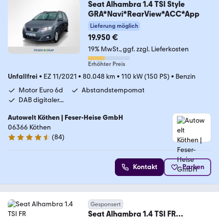
Seat Alhambra 1.4 TSI Style
GRA*Navi*RearView*ACC*App
Lieferung möglich
19.950 €
19% MwSt.
ggf. zzgl. Lieferkosten
Erhöhter Preis
Unfallfrei
•
EZ 11/2021
•
80.048 km
•
110 kW (150 PS)
•
Benzin
Motor Euro 6d
Abstandstempomat
DAB digitaler...
Autowelt Köthen | Feser-Heise GmbH
06366 Köthen
(
84
)
4.3 Sterne
Kontakt
Parken
Gesponsert
Seat Alhambra 1.4 TSI FR