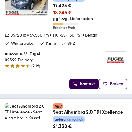
17.425 €
18.845 €
ggf. zzgl. Lieferkosten
Erhöhter Preis
EZ 05/2018
•
69.580 km
•
110 kW (150 PS)
•
Benzin
Winterpaket
Klima
SHZ
Autohaus M. Fugel
09599 Freiberg
(
216
)
4.4 Sterne
Kontakt
Parken
NEU
Seat Alhambra 2.0 TDI Xcellence
Lieferung möglich
21.330 €