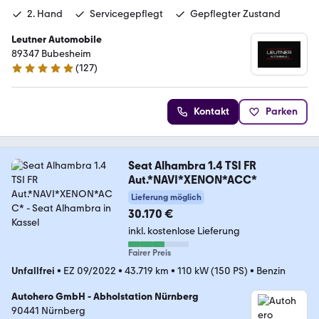
2. Hand
Servicegepflegt
Gepflegter Zustand
Leutner Automobile
89347 Bubesheim
(
127
)
4.9 Sterne
Kontakt
Parken
Seat Alhambra 1.4 TSI FR
Aut.*NAVI*XENON*ACC*
Lieferung möglich
30.170 €
inkl. kostenlose Lieferung
Fairer Preis
Unfallfrei
•
EZ 09/2022
•
43.719 km
•
110 kW (150 PS)
•
Benzin
Autohero GmbH - Abholstation Nürnberg
90441 Nürnberg