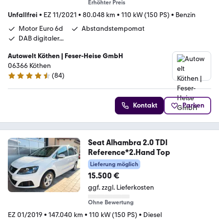
Erhöhter Preis
Unfallfrei
•
EZ 11/2021
•
80.048 km
•
110 kW (150 PS)
•
Benzin
Motor Euro 6d
Abstandstempomat
DAB digitaler...
Autowelt Köthen | Feser-Heise GmbH
06366 Köthen
(
84
)
4.3 Sterne
Kontakt
Parken
Seat Alhambra 2.0 TDI
Reference*2.Hand Top
Lieferung möglich
15.500 €
ggf. zzgl. Lieferkosten
Ohne Bewertung
EZ 01/2019
•
147.040 km
•
110 kW (150 PS)
•
Diesel