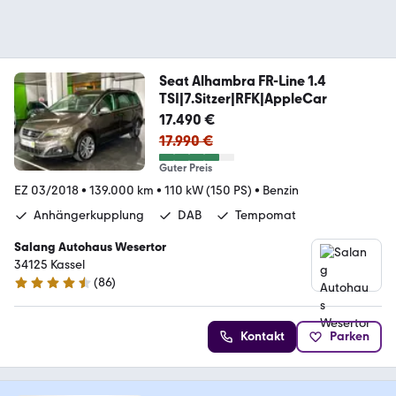
Seat Alhambra FR-Line 1.4
TSI|7.Sitzer|RFK|AppleCar
17.490 €
17.990 €
Guter Preis
EZ 03/2018
•
139.000 km
•
110 kW (150 PS)
•
Benzin
Anhängerkupplung
DAB
Tempomat
Salang Autohaus Wesertor
34125 Kassel
(
86
)
4.3 Sterne
Kontakt
Parken