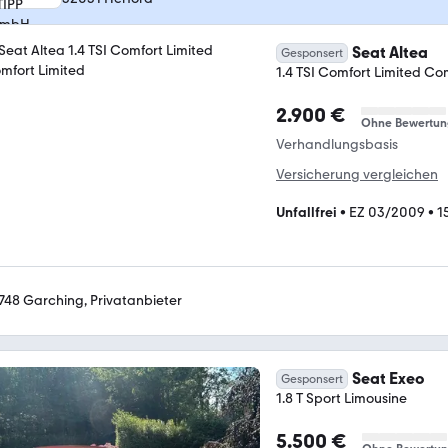
Seat Altea
Gesponsert
1.4 TSI Comfort Limited Co
2.900 €
Ohne Bewertun
Verhandlungsbasis
Versicherung vergleichen
Unfallfrei
•
EZ 03/2009
•
1
748 Garching, Privatanbieter
Seat Exeo
Gesponsert
1.8 T Sport Limousine
5.500 €