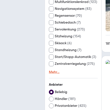
Multifunktionslenkrad
(
123
)
Navigationssystem
(
83
)
Regensensor
(
70
)
Schiebedach
(
7
)
Servolenkung
(
273
)
Sitzheizung
(
154
)
Skisack
(
6
)
18
Standheizung
(
7
)
Start/Stopp-Automatik
(
3
)
Zentralverriegelung
(
275
)
Mehr
...
Anbieter
Beliebig
Händler
(
181
)
Privatanbieter
(
425
)