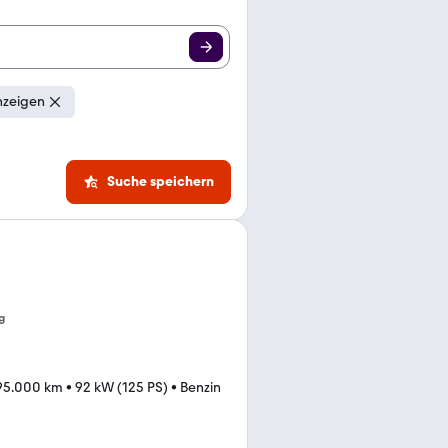
nzeigen
Suche speichern
g
95.000 km
•
92 kW (125 PS)
•
Benzin