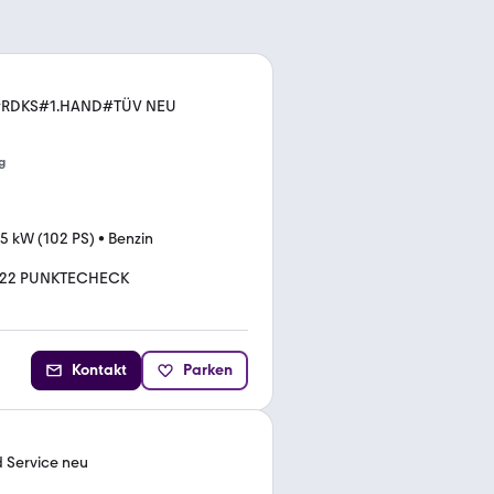
A#RDKS#1.HAND#TÜV NEU
g
5 kW (102 PS)
•
Benzin
122 PUNKTECHECK
Kontakt
Parken
d Service neu