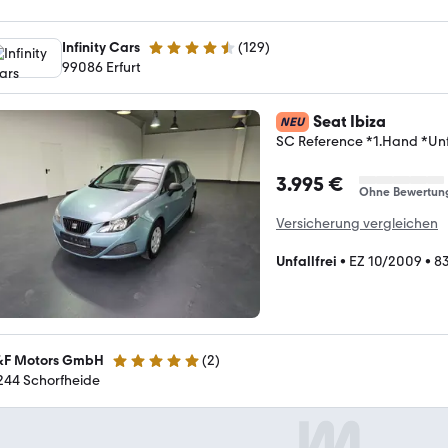
Infinity Cars
(
129
)
4.3 Sterne
99086 Erfurt
Seat Ibiza
NEU
SC Reference *1.Hand *Unfa
3.995 €
Ohne Bewertun
Versicherung vergleichen
Unfallfrei
•
EZ 10/2009
•
8
F Motors GmbH
(
2
)
5 Sterne
244 Schorfheide