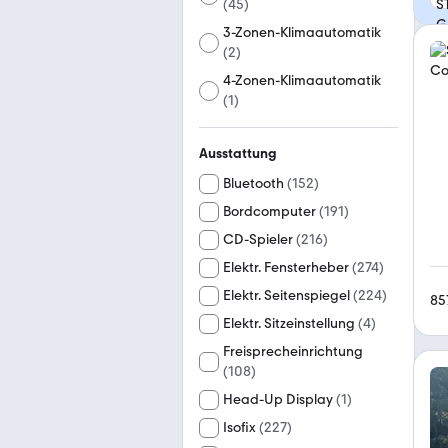
(
45
)
3-Zonen-Klimaautomatik
(
2
)
4-Zonen-Klimaautomatik
(
1
)
Ausstattung
Bluetooth
(
152
)
Bordcomputer
(
191
)
CD-Spieler
(
216
)
Elektr. Fensterheber
(
274
)
Elektr. Seitenspiegel
(
224
)
85
Elektr. Sitzeinstellung
(
4
)
Freisprecheinrichtung
(
108
)
Head-Up Display
(
1
)
Isofix
(
227
)