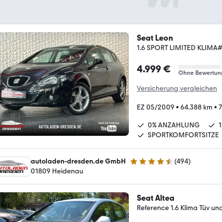
Seat Leon
1.6 SPORT LIMITED KLIM
4.999 €
Ohne Bewertun
Versicherung vergleichen
EZ 05/2009
•
64.388 km
•
7
0% ANZAHLUNG
SPORTKOMFORTSITZE
autoladen-dresden.de GmbH
(
494
)
4.5 Sterne
01809 Heidenau
Seat Altea
Reference 1.6 Klima Tüv un