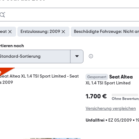
eat
Erstzulassung: 2009
Beschädigte Fahrzeuge: Nicht a
rtieren nach
p
Seat Altea
Gesponsert
XL 1.4 TSI Sport Limited
1.700 €
Ohne Bewertun
Versicherung vergleichen
Unfallfrei
•
EZ 05/2009
•
1