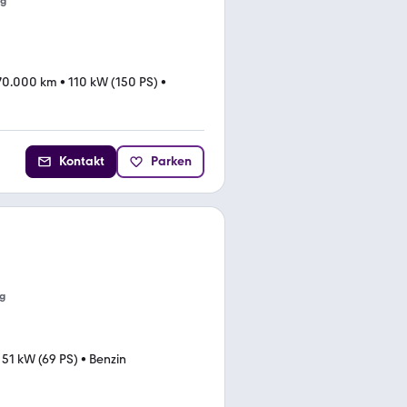
ng
70.000 km
•
110 kW (150 PS)
•
Kontakt
Parken
g
•
51 kW (69 PS)
•
Benzin