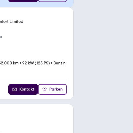
mfort Limited
g
52.000 km
•
92 kW (125 PS)
•
Benzin
Kontakt
Parken