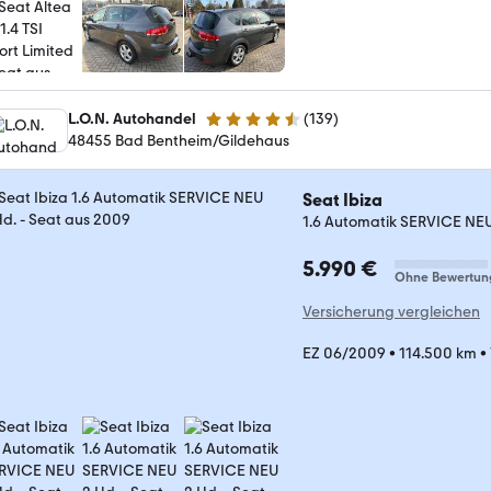
L.O.N. Autohandel
(
139
)
4.6 Sterne
48455 Bad Bentheim/Gildehaus
Seat Ibiza
1.6 Automatik SERVICE NEU
5.990 €
Ohne Bewertun
Versicherung vergleichen
EZ 06/2009
•
114.500 km
•