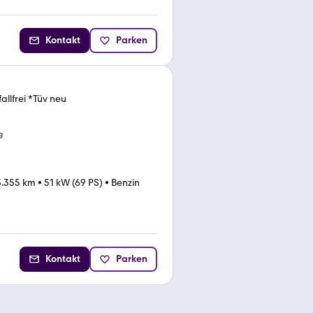
Kontakt
Parken
llfrei *Tüv neu
g
3.355 km
•
51 kW (69 PS)
•
Benzin
Kontakt
Parken