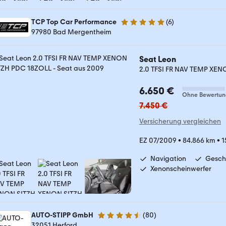
TCP Top Car Performance
(
6
)
4.8 Sterne
97980 Bad Mergentheim
Seat Leon
2.0 TFSI FR NAV TEMP XE
6.650 €
Ohne Bewertun
7.450 €
Versicherung vergleichen
EZ 07/2009
•
84.866 km
•
1
Navigation
Gesch
Xenonscheinwerfer
AUTO-STIPP GmbH
(
80
)
4.3 Sterne
32051 Herford