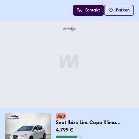
Kontakt
Parken
NEU
Seat Ibiza Lim. Copa Klima
Einparkhilfe Sitzheizung
4.799 €