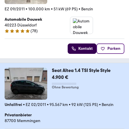
EZ 09/2011
•
100.000 km
•
51 kW (69 PS)
•
Benzin
Automobile Douwek
40223 Düsseldorf
(
78
)
4.8 Sterne
Kontakt
Parken
Seat Altea 1.4 TSI Style Style
4.900 €
Ohne Bewertung
Unfallfrei
•
EZ 02/2011
•
95.567 km
•
92 kW (125 PS)
•
Benzin
Privatanbieter
87700 Memmingen