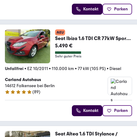
Kontakt
Parken
NEU
Seat Ibiza 1.6 TDI CR 77kW Sport
ST -neu Zahnriemen!
5.490 €
Sehr guter Preis
Unfallfrei
•
EZ 10/2011
•
110.000 km
•
77 kW (105 PS)
•
Diesel
Carland Autohaus
14612 Falkensee bei Berlin
(
89
)
4.9 Sterne
Kontakt
Parken
Seat Altea 1.6 TDI Stylance /