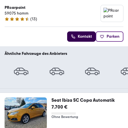
PRcarpoint
59075 hamm
(
13
)
4.5 Sterne
Kontakt
Parken
Ähnliche Fahrzeuge des Anbieters
Seat Ibiza SC Copa Automatik
7.700 €
Ohne Bewertung