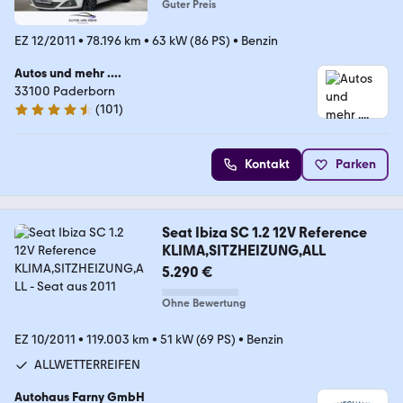
Guter Preis
EZ 12/2011
•
78.196 km
•
63 kW (86 PS)
•
Benzin
Autos und mehr ....
33100 Paderborn
(
101
)
4.6 Sterne
Kontakt
Parken
Seat Ibiza SC 1.2 12V Reference
KLIMA,SITZHEIZUNG,ALL
5.290 €
Ohne Bewertung
EZ 10/2011
•
119.003 km
•
51 kW (69 PS)
•
Benzin
ALLWETTERREIFEN
Autohaus Farny GmbH