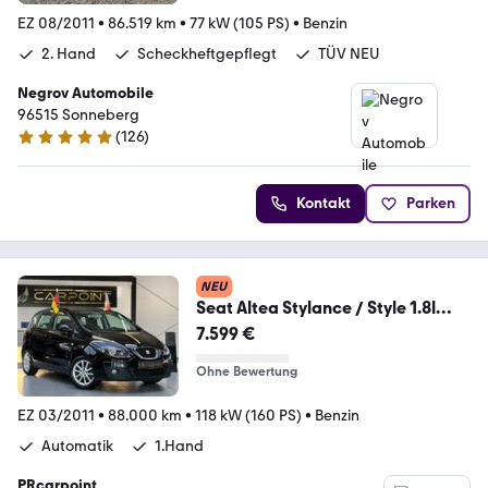
EZ 08/2011
•
86.519 km
•
77 kW (105 PS)
•
Benzin
2. Hand
Scheckheftgepflegt
TÜV NEU
Negrov Automobile
96515 Sonneberg
(
126
)
4.8 Sterne
Kontakt
Parken
NEU
Seat Altea Stylance / Style 1.8l
PDC/SHZ/1.Hand/Klima
7.599 €
Ohne Bewertung
EZ 03/2011
•
88.000 km
•
118 kW (160 PS)
•
Benzin
Automatik
1.Hand
PRcarpoint