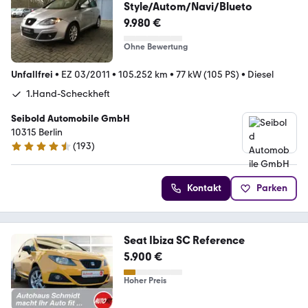
Style/Autom/Navi/Blueto
9.980 €
Ohne Bewertung
Unfallfrei
•
EZ 03/2011
•
105.252 km
•
77 kW (105 PS)
•
Diesel
1.Hand-Scheckheft
Seibold Automobile GmbH
10315 Berlin
(
193
)
4.3 Sterne
Kontakt
Parken
Seat Ibiza SC Reference
5.900 €
Hoher Preis