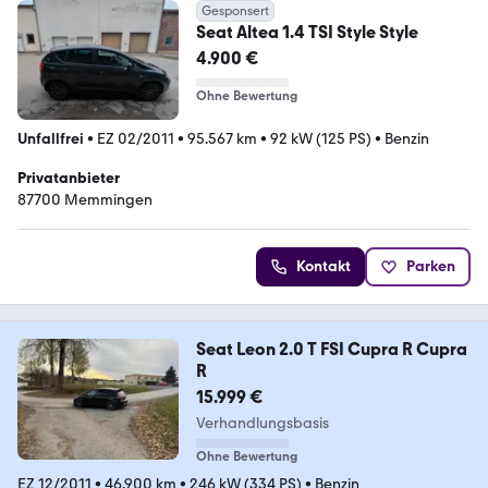
Gesponsert
Seat Altea 1.4 TSI Style Style
4.900 €
Ohne Bewertung
Unfallfrei
•
EZ 02/2011
•
95.567 km
•
92 kW (125 PS)
•
Benzin
Privatanbieter
87700 Memmingen
Kontakt
Parken
Seat Leon 2.0 T FSI Cupra R Cupra
R
15.999 €
Verhandlungsbasis
Ohne Bewertung
EZ 12/2011
•
46.900 km
•
246 kW (334 PS)
•
Benzin