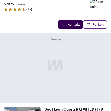
59075 hamm
(
13
)
4.5 Sterne
Kontakt
Parken
Seat Leon Cupra R LIMITED (178