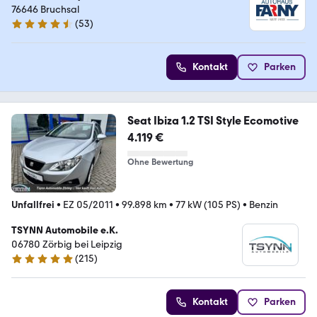
76646 Bruchsal
(
53
)
4.7 Sterne
Kontakt
Parken
Seat Ibiza 1.2 TSI Style Ecomotive
4.119 €
Ohne Bewertung
Unfallfrei
•
EZ 05/2011
•
99.898 km
•
77 kW (105 PS)
•
Benzin
TSYNN Automobile e.K.
06780 Zörbig bei Leipzig
(
215
)
5 Sterne
Kontakt
Parken