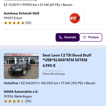
EZ 11/2011
•
99.995 km
•
51 kW (69 PS)
•
Benzin
Autohaus Schmidt GbR
99097 Erfurt
(
50
)
5 Sterne
Kontakt
Parken
Seat Leon 1.2 TSI Good Stuff
*USB*KLIMA*ATM 50TKM
6.990 €
Ohne Bewertung
Unfallfrei
•
EZ 04/2011
•
143.000 km
•
77 kW (105 PS)
•
Benzin
HAMA Automobile e.K.
39356 Weferlingen
(
25
)
4.3 Sterne