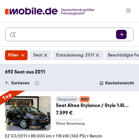
Filter
Seat
Erstzulassung: 2011
Beschädigte Fa
692 Seat aus 2011
Sortieren
Kachelansicht
Top
Gesponsert
NEU
Seat Altea Stylance / Style 1.8l
PDC/SHZ/1.Hand/Klima
7.599 €
Ohne Bewertung
EZ 03/2011
•
88.000 km
•
118 kW (160 PS)
•
Benzin