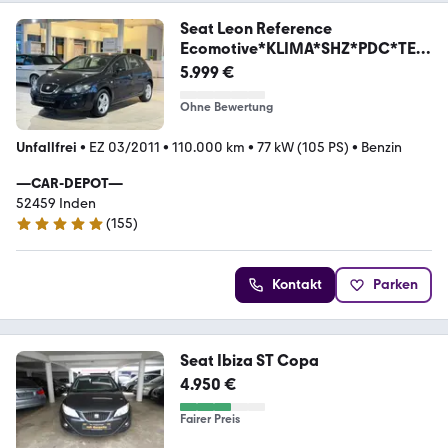
Seat Leon Reference
Ecomotive*KLIMA*SHZ*PDC*TEM
P.*USB
5.999 €
Ohne Bewertung
Unfallfrei
•
EZ 03/2011
•
110.000 km
•
77 kW (105 PS)
•
Benzin
—CAR-DEPOT—
52459 Inden
(
155
)
4.9 Sterne
Kontakt
Parken
Seat Ibiza ST Copa
4.950 €
Fairer Preis