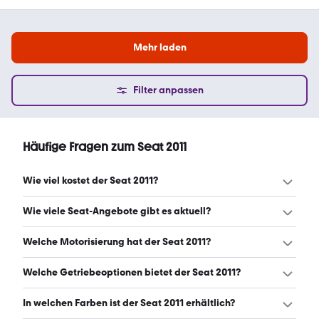
Mehr laden
Filter anpassen
Häufige Fragen zum Seat 2011
Wie viel kostet der Seat 2011?
Ein guter Preis für einen Seat 2011 liegt zwischen 2.800 €
Wie viele Seat-Angebote gibt es aktuell?
und 5.490 €. (Stand: 6.8.2026)
Es gibt insgesamt 692 Seat bei mobile.de, davon 692
Welche Motorisierung hat der Seat 2011?
Gebraucht- und 0 Neuwagen. (Stand: 6.8.2026)
Der Seat 2011 hat Leistungen zwischen 69 und 179 PS.
Welche Getriebeoptionen bietet der Seat 2011?
(Stand: 6.8.2026)
Der Seat 2011 ist mit manuellem, automatischem und
In welchen Farben ist der Seat 2011 erhältlich?
halbautomatischem Getriebe erhältlich. (Stand: