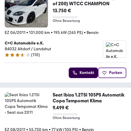
of 200) WTCC CHAMPION
13.750 €
Ohne Bewertung
EZ 06/2011
•
131.000 km
•
195 kW (265 PS)
•
Benzin
C+C Automobile e.K.
84032 Altdorf / Landshut
(
110
)
3.3 Sterne
Kontakt
Parken
Seat Ibiza 1.2TSI 105PS Automatik
Copa Tempomat Klima
9.499 €
Ohne Bewertung
EZ 08/2011
•
55.730 km
•
77 kW (105 PS)
•
Benzin