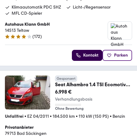
Klimaautomatik PDC SHZ
Licht-/Regensensor
MFL CD-Spieler
Autohaus Klann GmbH
14513 Teltow
(
172
)
4 Sterne
Kontakt
Parken
Gesponsert
Seat Alhambra 1.4 TSI Ecomotive
Style
6.998 €
Verhandlungsbasis
Ohne Bewertung
Unfallfrei
•
EZ 04/2011
•
184.500 km
•
110 kW (150 PS)
•
Benzin
Privatanbieter
79713 Bad Säckingen