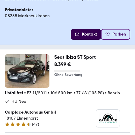
Privatanbieter
08258 Markneukirchen
Kontakt
Parken
Seat Ibiza ST Sport
8.399 €
Ohne Bewertung
Unfallfrei
•
EZ 11/2011
•
106.500 km
•
77 kW (105 PS)
•
Benzin
HU Neu
Carplace Autohaus GmbH
18107 Elmenhorst
(
47
)
4.3 Sterne