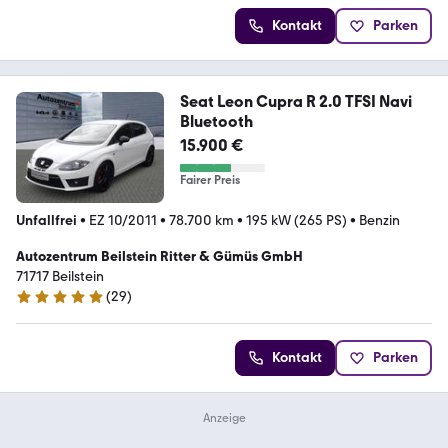
Kontakt
Parken
Seat Leon Cupra R 2.0 TFSI Navi
Bluetooth
15.900 €
Fairer Preis
Unfallfrei
•
EZ 10/2011
•
78.700 km
•
195 kW (265 PS)
•
Benzin
Autozentrum Beilstein Ritter & Gümüs GmbH
71717 Beilstein
(
29
)
5 Sterne
Kontakt
Parken