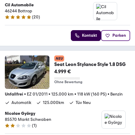
Cil Automobile
46244 Bottrop
(
20
)
5 Sterne
Kontakt
Parken
NEU
Seat Leon Stylance Style 1.8 DSG
4.999 €
Ohne Bewertung
Unfallfrei
•
EZ 01/2011
•
125.000 km
•
118 kW (160 PS)
•
Benzin
Automatik
125.000km
Tüv Neu
Nicolae György
85570 Markt Schwaben
(
1
)
2 Sterne