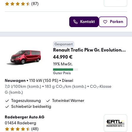
(
87
)
4.3 Sterne
Kontakt
Parken
Gesponsert
Renault Trafic Pkw Gr. Evolution
dCi 150 Aut. TZ
44.990 €
19% MwSt.
Guter Preis
Neuwagen
•
110 kW (150 PS)
•
Diesel
7,0 l/100km (komb.)
•
183 g CO₂/km (komb.)
•
CO₂-Klasse
G (komb.)
Tageszulassung
Totwinkel Warner
Schiebetür beidseitig
Radeberger Auto AG
01454 Radeberg
(
48
)
4.7 Sterne