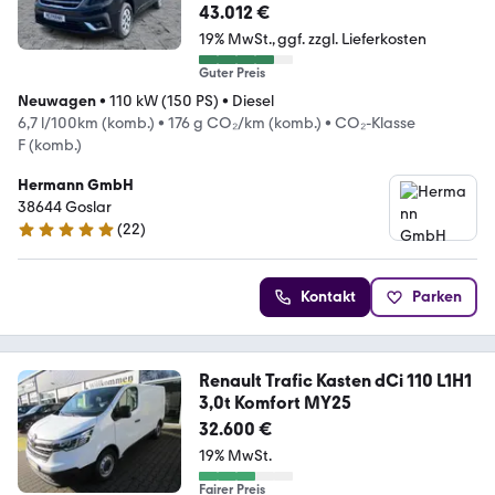
43.012 €
19% MwSt.
ggf. zzgl. Lieferkosten
Guter Preis
Neuwagen
•
110 kW (150 PS)
•
Diesel
6,7 l/100km (komb.)
•
176 g CO₂/km (komb.)
•
CO₂-Klasse
F (komb.)
Hermann GmbH
38644 Goslar
(
22
)
5 Sterne
Kontakt
Parken
Renault Trafic Kasten dCi 110 L1H1
3,0t Komfort MY25
32.600 €
19% MwSt.
Fairer Preis