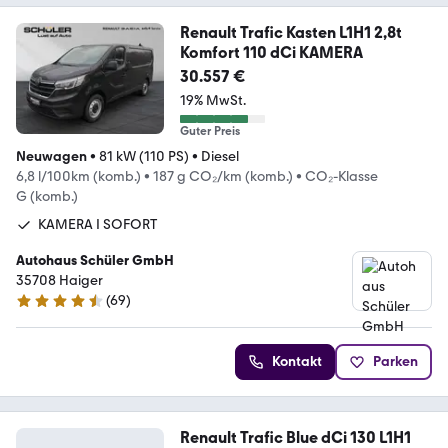
Renault Trafic Kasten L1H1 2,8t
Komfort 110 dCi KAMERA
30.557 €
19% MwSt.
Guter Preis
Neuwagen
•
81 kW (110 PS)
•
Diesel
6,8 l/100km (komb.)
•
187 g CO₂/km (komb.)
•
CO₂-Klasse
G (komb.)
KAMERA I SOFORT
Autohaus Schüler GmbH
35708 Haiger
(
69
)
4.7 Sterne
Kontakt
Parken
Renault Trafic Blue dCi 130 L1H1