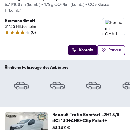
6,7 l/100km (komb.)
•
176 g CO₂/km (komb.)
•
CO₂-Klasse
F (komb.)
Hermann GmbH
31135 Hildesheim
(
8
)
4 Sterne
Kontakt
Parken
Ähnliche Fahrzeuge des Anbieters
Renault Trafic Komfort L2H1 3,1t
dCi 130+AHK+City Paket+
33.142 €