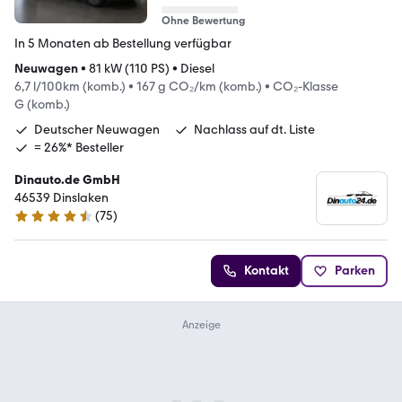
Ohne Bewertung
In 5 Monaten ab Bestellung verfügbar
Neuwagen
•
81 kW (110 PS)
•
Diesel
6,7 l/100km (komb.)
•
167 g CO₂/km (komb.)
•
CO₂-Klasse
G (komb.)
Deutscher Neuwagen
Nachlass auf dt. Liste
= 26%* Besteller
Dinauto.de GmbH
46539 Dinslaken
(
75
)
4.6 Sterne
Kontakt
Parken