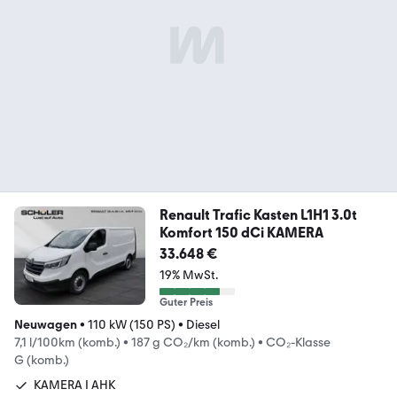
Renault Trafic Kasten L1H1 3.0t
Komfort 150 dCi KAMERA
33.648 €
19% MwSt.
Guter Preis
Neuwagen
•
110 kW (150 PS)
•
Diesel
7,1 l/100km (komb.)
•
187 g CO₂/km (komb.)
•
CO₂-Klasse
G (komb.)
KAMERA I AHK