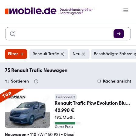
Filter
Renault Trafic
Neu
Beschädigte Fahrzeug
75 Renault Trafic Neuwagen
Sortieren
Kachelansicht
Top
Gesponsert
Renault Trafic Pkw Evolution Blue
dCi 150 ABS*ZV*LED
42.990 €
19% MwSt.
Guter Preis
Neuwagen
•
110 kW (150 PS)
•
Diesel