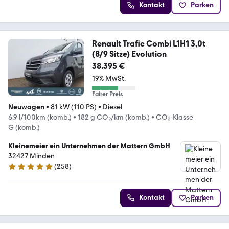
Kontakt
Parken
Renault Trafic Combi L1H1 3,0t
(8/9 Sitze) Evolution
38.395 €
19% MwSt.
Fairer Preis
Neuwagen
•
81 kW (110 PS)
•
Diesel
6,9 l/100km (komb.)
•
182 g CO₂/km (komb.)
•
CO₂-Klasse
G (komb.)
Kleinemeier ein Unternehmen der Mattern GmbH
32427 Minden
(
258
)
4.8 Sterne
Kontakt
Parken