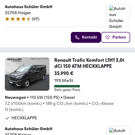
Autohaus Schüler GmbH
35708 Haiger
(
69
)
4.7 Sterne
Kontakt
Parken
Renault Trafic Komfort L1H1 3,0t
dCi 150 ATM HECKKLAPPE
35.990 €
19% MwSt.
Sehr guter Preis
Neuwagen
•
110 kW (150 PS)
•
Diesel
7,2 l/100km (komb.)
•
188 g CO₂/km (komb.)
•
CO₂-Klasse
G (komb.)
HECKKLAPPE
Autohaus Schüler GmbH
35708 Haiger