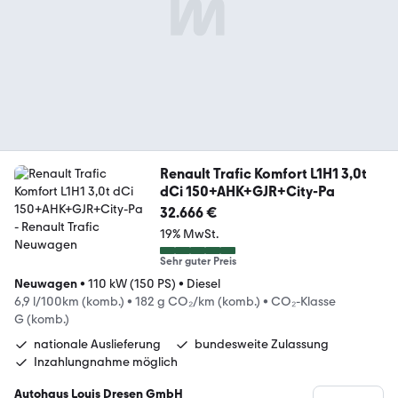
Renault Trafic Komfort L1H1 3,0t
dCi 150+AHK+GJR+City-Pa
32.666 €
19% MwSt.
Sehr guter Preis
Neuwagen
•
110 kW (150 PS)
•
Diesel
6,9 l/100km (komb.)
•
182 g CO₂/km (komb.)
•
CO₂-Klasse
G (komb.)
nationale Auslieferung
bundesweite Zulassung
Inzahlungnahme möglich
Autohaus Louis Dresen GmbH