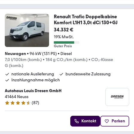
Renault Trafic Doppelkabine
Komfort L1H1 3,0t dCi 130+GJ
34.332 €
19% MwSt.
Guter Preis
Neuwagen
•
96 kW (131 PS)
•
Diesel
7,0 l/100km (komb.)
•
184 g CO₂/km (komb.)
•
CO₂-Klasse
G (komb.)
nationale Auslieferung
bundesweite Zulassung
Inzahlungnahme möglich
Autohaus Louis Dresen GmbH
41464 Neuss
(
87
)
4.3 Sterne
Kontakt
Parken