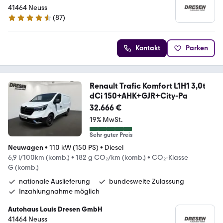
41464 Neuss
(
87
)
4.3 Sterne
Kontakt
Parken
Renault Trafic Komfort L1H1 3,0t
dCi 150+AHK+GJR+City-Pa
32.666 €
19% MwSt.
Sehr guter Preis
Neuwagen
•
110 kW (150 PS)
•
Diesel
6,9 l/100km (komb.)
•
182 g CO₂/km (komb.)
•
CO₂-Klasse
G (komb.)
nationale Auslieferung
bundesweite Zulassung
Inzahlungnahme möglich
Autohaus Louis Dresen GmbH
41464 Neuss