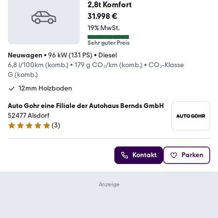
2,8t Komfort
31.998 €
19% MwSt.
Sehr guter Preis
Neuwagen
•
96 kW (131 PS)
•
Diesel
6,8 l/100km (komb.)
•
179 g CO₂/km (komb.)
•
CO₂-Klasse
G (komb.)
12mm Holzboden
Auto Gohr eine Filiale der Autohaus Bernds GmbH
52477 Alsdorf
(
3
)
4.9 Sterne
Kontakt
Parken