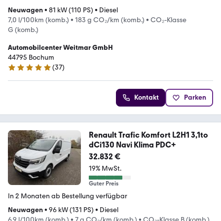
Neuwagen
•
81 kW (110 PS)
•
Diesel
7,0 l/100km (komb.)
•
183 g CO₂/km (komb.)
•
CO₂-Klasse
G (komb.)
Automobilcenter Weitmar GmbH
44795 Bochum
(
37
)
4.8 Sterne
Kontakt
Parken
Renault Trafic Komfort L2H1 3,1to
dCi130 Navi Klima PDC+
32.832 €
19% MwSt.
Guter Preis
In 2 Monaten ab Bestellung verfügbar
Neuwagen
•
96 kW (131 PS)
•
Diesel
6,9 l/100km (komb.)
•
7 g CO₂/km (komb.)
•
CO₂-Klasse B (komb.)