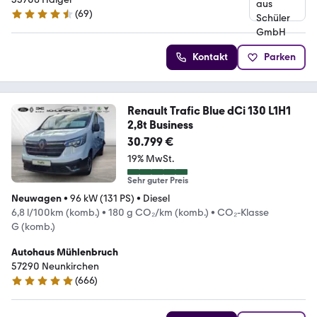
(
69
)
4.7 Sterne
Kontakt
Parken
Renault Trafic Blue dCi 130 L1H1
2,8t Business
30.799 €
19% MwSt.
Sehr guter Preis
Neuwagen
•
96 kW (131 PS)
•
Diesel
6,8 l/100km (komb.)
•
180 g CO₂/km (komb.)
•
CO₂-Klasse
G (komb.)
Autohaus Mühlenbruch
57290 Neunkirchen
(
666
)
4.8 Sterne