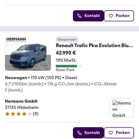
Kontakt
Parken
Gesponsert
Renault Trafic Pkw Evolution Blue
dCi 150 ABS*ZV*LED
42.990 €
19% MwSt.
Guter Preis
Neuwagen
•
110 kW (150 PS)
•
Diesel
6,7 l/100km (komb.)
•
176 g CO₂/km (komb.)
•
CO₂-Klasse
F (komb.)
Hermann GmbH
31135 Hildesheim
(
8
)
4 Sterne
Kontakt
Parken