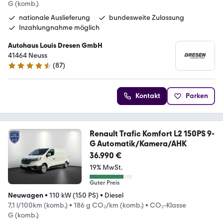
G (komb.)
nationale Auslieferung
bundesweite Zulassung
Inzahlungnahme möglich
Autohaus Louis Dresen GmbH
41464 Neuss
(
87
)
4.3 Sterne
Kontakt
Parken
Renault Trafic Komfort L2 150PS 9-
G Automatik/Kamera/AHK
36.990 €
19% MwSt.
Guter Preis
Neuwagen
•
110 kW (150 PS)
•
Diesel
7,1 l/100km (komb.)
•
186 g CO₂/km (komb.)
•
CO₂-Klasse
G (komb.)