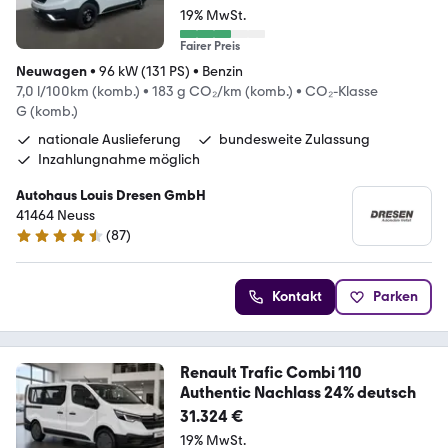
19% MwSt.
Fairer Preis
Neuwagen
•
96 kW (131 PS)
•
Benzin
7,0 l/100km (komb.)
•
183 g CO₂/km (komb.)
•
CO₂-Klasse
G (komb.)
nationale Auslieferung
bundesweite Zulassung
Inzahlungnahme möglich
Autohaus Louis Dresen GmbH
41464 Neuss
(
87
)
4.3 Sterne
Kontakt
Parken
Renault Trafic Combi 110
Authentic Nachlass 24% deutsch
31.324 €
19% MwSt.