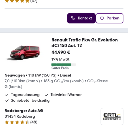
(
37
)
4.8 Sterne
Kontakt
Parken
Renault Trafic Pkw Gr. Evolution
dCi 150 Aut. TZ
44.990 €
19% MwSt.
Guter Preis
Neuwagen
•
110 kW (150 PS)
•
Diesel
7,0 l/100km (komb.)
•
183 g CO₂/km (komb.)
•
CO₂-Klasse
G (komb.)
Tageszulassung
Totwinkel Warner
Schiebetür beidseitig
Radeberger Auto AG
01454 Radeberg
(
48
)
4.7 Sterne