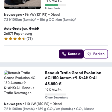
19% MwSt.
Fairer Preis
Neuwagen
•
96 kW (131 PS)
•
Diesel
7,2 l/100km (komb.)*
•
186 g CO₂/km (komb.)*
Auto Grote jun. GmbH
26871 Papenburg
(
78
)
4.5 Sterne
Kontakt
Parken
Renault Trafic Grand Evolution
dCi 150 Autom.+9-S+AHK+Al
45.850 €
19% MwSt.
Ohne Bewertung
Neuwagen
•
110 kW (150 PS)
•
Diesel
7,2 l/100km (komb.)
•
189 g CO₂/km (komb.)
•
CO₂-Klasse