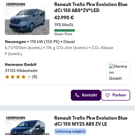
Renault Trafic Pkw Evolution Blue
dCi 150 ABS*ZV*LED
42.990 €
19% MwSt.
Guter Preis
Neuwagen
•
110 kW (150 PS)
•
Diesel
6,7 l/100km (komb.)
•
176 g CO₂/km (komb.)
•
CO₂-Klasse
F (komb.)
Hermann GmbH
31135 Hildesheim
(
8
)
4 Sterne
Kontakt
Parken
Renault Trafic Pkw Evolution Blue
dCi 150 MY25 ABS ZV LE
Lieferung möglich