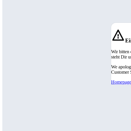
Ei
Wir bitten
steht Dir 
We apologi
Customer S
Homepag