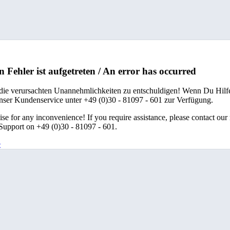
n Fehler ist aufgetreten / An error has occurred
 die verursachten Unannehmlichkeiten zu entschuldigen! Wenn Du Hilfe
unser Kundenservice unter +49 (0)30 - 81097 - 601 zur Verfügung.
se for any inconvenience! If you require assistance, please contact our
upport on +49 (0)30 - 81097 - 601.
e