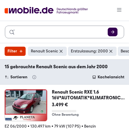
Filter
Renault Scenic
Erstzulassung: 2000
Besc
15 gebrauchte Renault Scenic aus dem Jahr 2000
Sortieren
Kachelansicht
Renault Scenic RXE 1.6
16V*AUTOMATIK*KLIMATRONIC*
TÜV NEU
3.499 €
Ohne Bewertung
EZ 06/2000
•
130.497 km
•
79 kW (107 PS)
•
Benzin