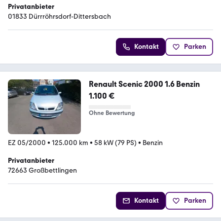
Privatanbieter
01833 Dürrröhrsdorf-Dittersbach
Kontakt
Parken
Renault Scenic 2000 1.6 Benzin
1.100 €
Ohne Bewertung
EZ 05/2000
•
125.000 km
•
58 kW (79 PS)
•
Benzin
Privatanbieter
72663 Großbettlingen
Kontakt
Parken