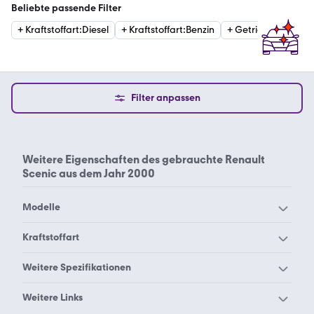
Beliebte passende Filter
+
Kraftstoffart
:
Diesel
+
Kraftstoffart
:
Benzin
+
Getriebe
:
Automat
Filter anpassen
Weitere Eigenschaften des
gebrauchte Renault
Scenic aus dem Jahr 2000
Modelle
Renault Alaskan
Renault Alpine A110
Kraftstoffart
Renault Alpine A310
Renault Alpine V6
Renault Scenic Diesel
Renault Scenic Diesel
Weitere Spezifikationen
Renault Arkana
Renault Austral
2005
2006
Renault Scenic 2001 1.6
Renault Scenic 2011 Bose
Weitere Links
Renault Avantime
Renault Captur
Renault Scenic Diesel
Renault Scenic Diesel