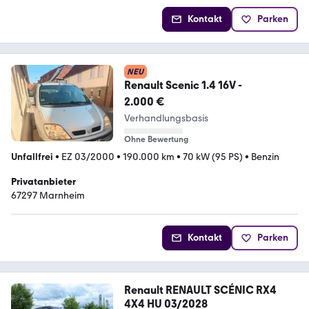
Kontakt
Parken
NEU
Renault Scenic 1.4 16V -
2.000 €
Verhandlungsbasis
Ohne Bewertung
Unfallfrei
•
EZ 03/2000
•
190.000 km
•
70 kW (95 PS)
•
Benzin
Privatanbieter
67297 Marnheim
Kontakt
Parken
Renault RENAULT SCÉNIC RX4
4X4 HU 03/2028