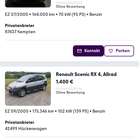
Ohne Bewertung
EZ 07/2000
•
164.000 km
•
70 kW (95 PS)
•
Benzin
Privatanbieter
87437 Кempten
Kontakt
Parken
Renault Scenic RX 4, Allrad
1.400 €
Ohne Bewertung
EZ 09/2000
•
175.346 km
•
102 kW (139 PS)
•
Benzin
Privatanbieter
42499 Hückeswagen