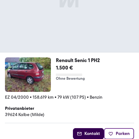
Renault Senic 1 PH2
1.500 €
Ohne Bewertung
EZ 04/2000
•
158.619 km
•
79 kW (107 PS)
•
Benzin
Privatanbieter
39624 Kalbe (Milde)
Kontakt
Parken