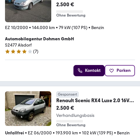
AUTOMATIK !!!
2.500 €
Ohne Bewertung
EZ 10/2000
•
144.000 km
•
79 kW (107 PS)
•
Benzin
Automobilagentur Dohmen GmbH
52477 Alsdorf
(
7
)
3.8 Sterne
Kontakt
Parken
Gesponsert
Renault Scenic RX4 Luxe 2.0 16V
*TÜV Neu*Reifen Neu*
2.500 €
Verhandlungsbasis
Ohne Bewertung
Unfallfrei
•
EZ 06/2000
•
193.900 km
•
102 kW (139 PS)
•
Benzin