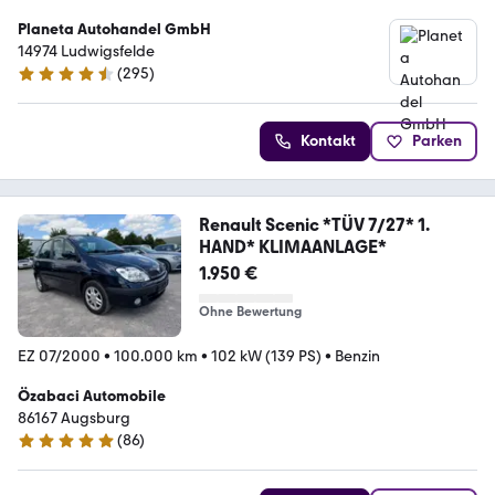
Planeta Autohandel GmbH
14974 Ludwigsfelde
(
295
)
4.7 Sterne
Kontakt
Parken
Renault Scenic *TÜV 7/27* 1.
HAND* KLIMAANLAGE*
1.950 €
Ohne Bewertung
EZ 07/2000
•
100.000 km
•
102 kW (139 PS)
•
Benzin
Özabaci Automobile
86167 Augsburg
(
86
)
4.9 Sterne