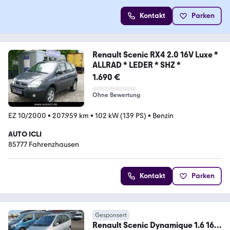
Kontakt
Parken
Renault Scenic RX4 2.0 16V Luxe *
ALLRAD * LEDER * SHZ *
1.690 €
Ohne Bewertung
EZ 10/2000
•
207.959 km
•
102 kW (139 PS)
•
Benzin
AUTO ICLI
85777 Fahrenzhausen
Kontakt
Parken
Gesponsert
Renault Scenic Dynamique 1.6 16V