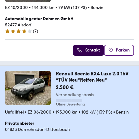
EZ 10/2000
•
144.000 km
•
79 kW (107 PS)
•
Benzin
Automobilagentur Dohmen GmbH
52477 Alsdorf
(
7
)
3.8 Sterne
Kontakt
Parken
Renault Scenic RX4 Luxe 2.0 16V
*TÜV Neu*Reifen Neu*
2.500 €
Verhandlungsbasis
Ohne Bewertung
Unfallfrei
•
EZ 06/2000
•
193.900 km
•
102 kW (139 PS)
•
Benzin
Privatanbieter
01833 Dürrröhrsdorf-Dittersbach