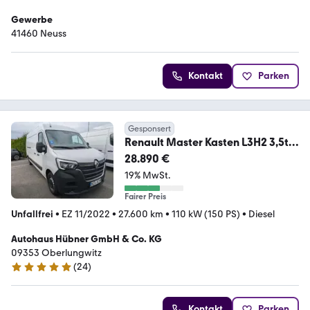
Gewerbe
41460 Neuss
Kontakt
Parken
Gesponsert
Renault Master Kasten L3H2 3,5t
dCi 150PS Automatik
28.890 €
19% MwSt.
Fairer Preis
Unfallfrei
•
EZ 11/2022
•
27.600 km
•
110 kW (150 PS)
•
Diesel
Autohaus Hübner GmbH & Co. KG
09353 Oberlungwitz
(
24
)
5 Sterne
Kontakt
Parken