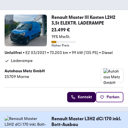
Renault Master III Kasten L2H2
3,5t ELEKTR. LADERAMPE
23.499 €
19% MwSt.
Hoher Preis
Unfallfrei
•
EZ 03/2021
•
73.203 km
•
99 kW (135 PS)
•
Diesel
Laderampe
Autohaus Metz GmbH
25709 Marne
Kontakt
Parken
Renault Master L3H2 dCi 170 inkl.
Bott-Ausbau