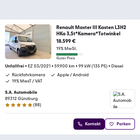
Renault Master III Kasten L3H2
HKa 3,5t*Kamera*Totwinkel
18.599 €
19% MwSt.
Guter Preis
Unfallfrei
•
EZ 03/2021
•
59.900 km
•
99 kW (135 PS)
•
Diesel
Rückfahrkamera
Apple / Android
19% MwsT / VAT
S.A. Automobile
89312 Günzburg
(
88
)
4.9 Sterne
Kontakt
Parken