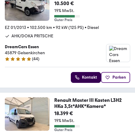
10.500 €
19% MwSt.
Guter Preis
EZ 01/2013
•
102.500 km
•
92 kW (125 PS)
•
Diesel
AHK/DOKA PRITSCHE
DreamCars Essen
45879 Gelsenkirchen
(
44
)
4.9 Sterne
Kontakt
Parken
Renault Master III Kasten L3H2
HKa 3,5t*AHK*Kamera*
18.399 €
19% MwSt.
Guter Preis