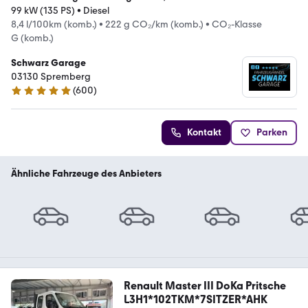
99 kW (135 PS)
•
Diesel
8,4 l/100km (komb.)
•
222 g CO₂/km (komb.)
•
CO₂-Klasse
G (komb.)
Schwarz Garage
03130 Spremberg
(
600
)
4.9 Sterne
Kontakt
Parken
Ähnliche Fahrzeuge des Anbieters
Renault Master III DoKa Pritsche
L3H1*102TKM*7SITZER*AHK