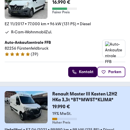
16.990 €
Fairer Preis
EZ 11/2017
•
77.000 km
•
96 kW (131 PS)
•
Diesel
R-Cam-WohnmobilZul.
Auto-Ankaufzentrale FFB
82256 Fürstenfeldbruck
(
39
)
4.9 Sterne
Kontakt
Parken
Renault Master III Kasten L2H2
HKa 3,3t *BT*MWST*KLIMA*
19.990 €
19% MwSt.
Hoher Preis
Unfallfrei
•
EZ 06/2021
•
99.990 km
•
99 kW (135 PS)
•
Diesel