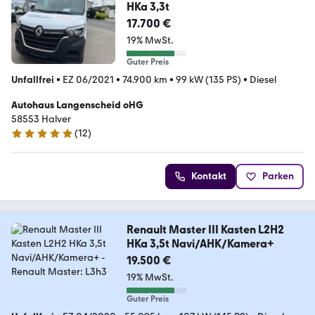
HKa 3,3t
17.700 €
19% MwSt.
Guter Preis
Unfallfrei
•
EZ 06/2021
•
74.900 km
•
99 kW (135 PS)
•
Diesel
Autohaus Langenscheid oHG
58553 Halver
(
12
)
5 Sterne
Kontakt
Parken
Renault Master III Kasten L2H2
HKa 3,5t Navi/AHK/Kamera+
19.500 €
19% MwSt.
Guter Preis