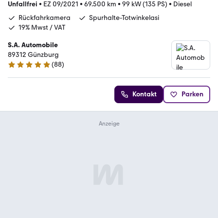
Unfallfrei
•
EZ 09/2021
•
69.500 km
•
99 kW (135 PS)
•
Diesel
Rückfahrkamera
Spurhalte-Totwinkelasi
19% Mwst / VAT
S.A. Automobile
89312 Günzburg
(
88
)
4.9 Sterne
Kontakt
Parken