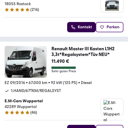
18055 Rostock
(
216
)
5 Sterne
Kontakt
Parken
Renault Master III Kasten L1H2
3,3t*Regalsystem*Tüv NEU*
11.490 €
Sehr guter Preis
EZ 09/2016
•
67.000 km
•
92 kW (125 PS)
•
Diesel
1.HAND/67TKM/REGALSYST
E.M-Cars Wuppertal
42289 Wuppertal
(
46
)
4.9 Sterne