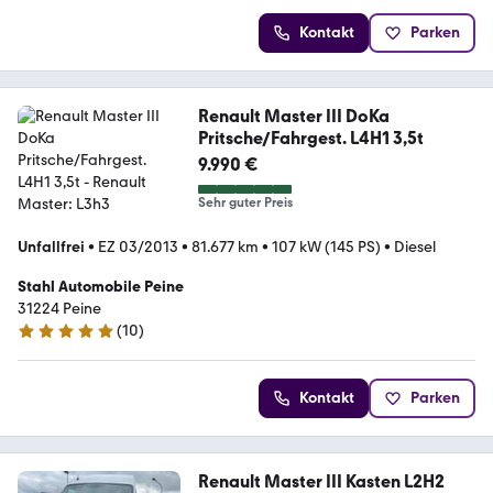
Kontakt
Parken
Renault Master III DoKa
Pritsche/Fahrgest. L4H1 3,5t
9.990 €
Sehr guter Preis
Unfallfrei
•
EZ 03/2013
•
81.677 km
•
107 kW (145 PS)
•
Diesel
Stahl Automobile Peine
31224 Peine
(
10
)
5 Sterne
Kontakt
Parken
Renault Master III Kasten L2H2