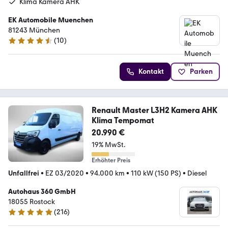
Klima Kamera AHK
EK Automobile Muenchen
81243 München
(
10
)
4.7 Sterne
Kontakt
Parken
Renault Master L3H2 Kamera AHK
Klima Tempomat
20.990 €
19% MwSt.
Erhöhter Preis
Unfallfrei
•
EZ 03/2020
•
94.000 km
•
110 kW (150 PS)
•
Diesel
Autohaus 360 GmbH
18055 Rostock
(
216
)
5 Sterne