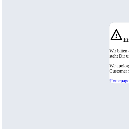
Ei
Wir bitten
steht Dir 
We apologi
Customer S
Homepag