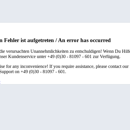
n Fehler ist aufgetreten / An error has occurred
 die verursachten Unannehmlichkeiten zu entschuldigen! Wenn Du Hilfe
unser Kundenservice unter +49 (0)30 - 81097 - 601 zur Verfügung.
se for any inconvenience! If you require assistance, please contact our
upport on +49 (0)30 - 81097 - 601.
e