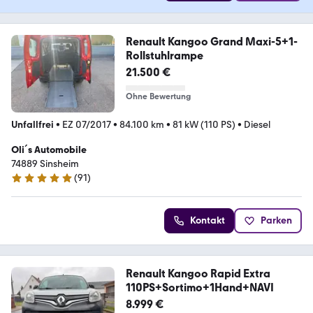
Renault Kangoo Grand Maxi-5+1-
Rollstuhlrampe
21.500 €
Ohne Bewertung
Unfallfrei
•
EZ 07/2017
•
84.100 km
•
81 kW (110 PS)
•
Diesel
Oli´s Automobile
74889 Sinsheim
(
91
)
4.8 Sterne
Kontakt
Parken
Renault Kangoo Rapid Extra
110PS+Sortimo+1Hand+NAVI
8.999 €