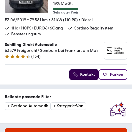
19% MwSt.
Sehr guter Preis
EZ 06/2019
•
79.581 km
•
81 kW (110 PS)
•
Diesel
1Hd+110PS+EURO6+6Gang
Sortimo Regalsystem
Fenster ringsum
Schilling Direkt Automobile
63579 Freigericht/ Somborn bei Frankfurt am Main
(
134
)
4.7 Sterne
Kontakt
Parken
Beliebte passende Filter
+
Getriebe
:
Automatik
+
Kategorie
:
Van