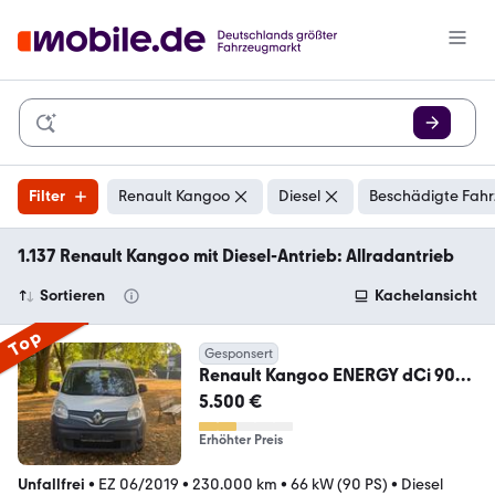
Filter
Renault Kangoo
Diesel
Beschädigte Fahr
1.137 Renault Kangoo mit Diesel-Antrieb: Allradantrieb
Sortieren
Kachelansicht
Top
Gesponsert
Renault Kangoo ENERGY dCi 90
Experience
5.500 €
Erhöhter Preis
Unfallfrei
•
EZ 06/2019
•
230.000 km
•
66 kW (90 PS)
•
Diesel