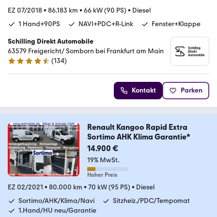
EZ 07/2018
•
86.183 km
•
66 kW (90 PS)
•
Diesel
1 Hand+90PS
NAVI+PDC+R-Link
Fenster+Klappe
Schilling Direkt Automobile
63579 Freigericht/ Somborn bei Frankfurt am Main
(
134
)
4.7 Sterne
Kontakt
Parken
Renault Kangoo Rapid Extra
Sortimo AHK Klima Garantie*
14.900 €
19% MwSt.
Hoher Preis
EZ 02/2021
•
80.000 km
•
70 kW (95 PS)
•
Diesel
Sortimo/AHK/Klima/Navi
Sitzheiz./PDC/Tempomat
1.Hand/HU neu/Garantie