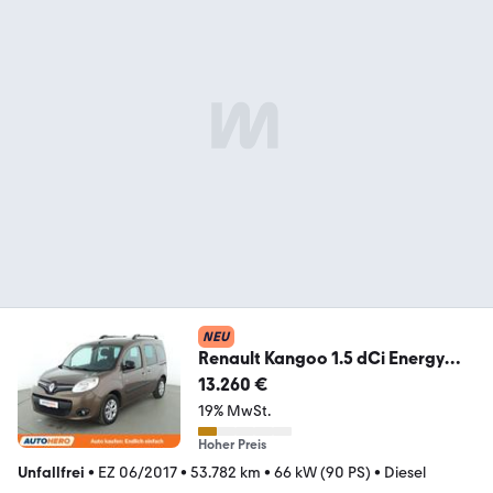
NEU
Renault Kangoo 1.5 dCi Energy
Limited*PDC*KLIMA*TEMPO*
13.260 €
19% MwSt.
Hoher Preis
Unfallfrei
•
EZ 06/2017
•
53.782 km
•
66 kW (90 PS)
•
Diesel