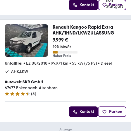
Kontakt
Parken
Renault Kangoo Rapid Extra
AHK/1HND/LKWZULASSUNG
9.999 €
19% MwSt.
Hoher Preis
Unfallfrei
•
EZ 08/2018
•
99.971 km
•
55 kW (75 PS)
•
Diesel
AHK,LKW
Autowelt SKR GmbH
67677 Enkenbach-Alsenborn
(
5
)
4.7 Sterne
Kontakt
Parken