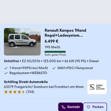
Renault Kangoo 1Hand
Regal+Ladesystem
NAVI+PDC+Fenster
6.499 €
19% MwSt.
Sehr guter Preis
Unfallfrei
•
EZ 05/2016
•
125.000 km
•
66 kW (90 PS)
•
Diesel
1 Hand+90PS+incl MwSt
NAVI+PDC+Tempomat
Regalsystem+WEBASTO
Schilling Direkt Automobile
63579 Freigericht/ Somborn bei Frankfurt am Main
(
134
)
4.7 Sterne
Kontakt
Parken