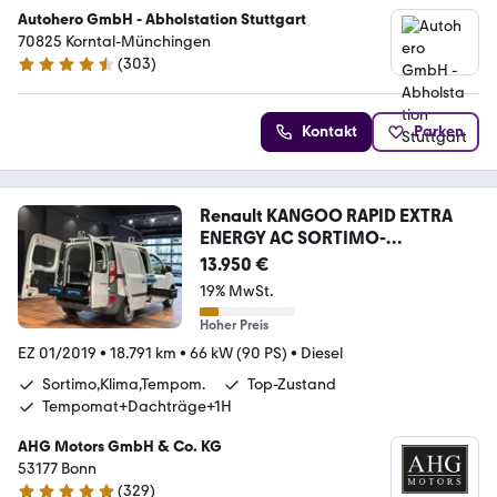
Autohero GmbH - Abholstation Stuttgart
70825 Korntal-Münchingen
(
303
)
4.4 Sterne
Kontakt
Parken
Renault KANGOO RAPID EXTRA
ENERGY AC SORTIMO-
WERKSTATTAU
13.950 €
19% MwSt.
Hoher Preis
EZ 01/2019
•
18.791 km
•
66 kW (90 PS)
•
Diesel
Sortimo,Klima,Tempom.
Top-Zustand
Tempomat+Dachträge+1H
AHG Motors GmbH & Co. KG
53177 Bonn
(
329
)