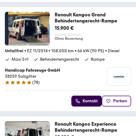
Renault Kangoo Grand
Behindertengerecht-Rampe
15.900 €
Ohne Bewertung
Unfallfrei
•
EZ 11/2014
•
158.000 km
•
66 kW (90 PS)
•
Diesel
Maxi 5+1
Behindertengerecht
Rampe
Handicap Fahrzeuge GmbH
38259 Salzgitter
(
78
)
5 Sterne
Kontakt
Parken
Renault Kangoo Experience
Behindertengerecht-Rampe