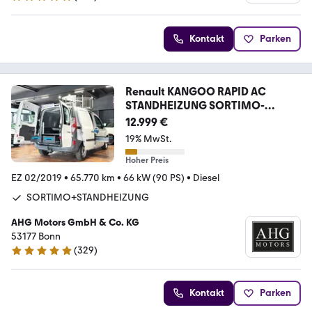
4.8 Sterne
Kontakt
Parken
Renault KANGOO RAPID AC
STANDHEIZUNG SORTIMO-
WERKSTATTAU
12.999 €
19% MwSt.
Hoher Preis
EZ 02/2019
•
65.770 km
•
66 kW (90 PS)
•
Diesel
SORTIMO+STANDHEIZUNG
AHG Motors GmbH & Co. KG
53177 Bonn
(
329
)
4.8 Sterne
Kontakt
Parken