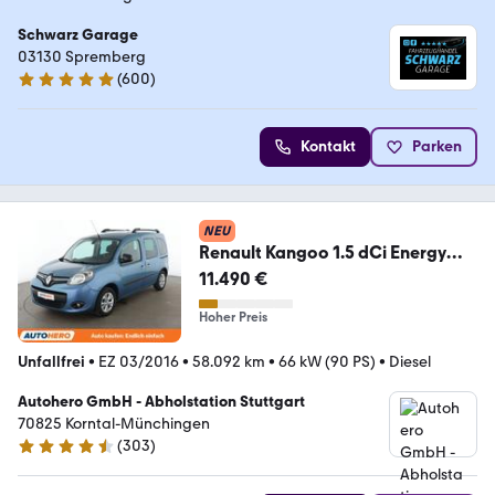
Schwarz Garage
03130 Spremberg
(
600
)
4.9 Sterne
Kontakt
Parken
NEU
Renault Kangoo 1.5 dCi Energy
Limited*TEMPO*PDC*KLIMA*
11.490 €
Hoher Preis
Unfallfrei
•
EZ 03/2016
•
58.092 km
•
66 kW (90 PS)
•
Diesel
Autohero GmbH - Abholstation Stuttgart
70825 Korntal-Münchingen
(
303
)
4.4 Sterne