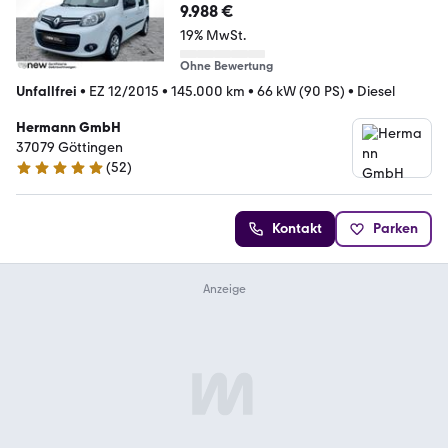
9.988 €
19% MwSt.
Ohne Bewertung
Unfallfrei
•
EZ 12/2015
•
145.000 km
•
66 kW (90 PS)
•
Diesel
Hermann GmbH
37079 Göttingen
(
52
)
4.8 Sterne
Kontakt
Parken