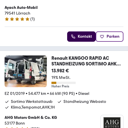
Ayach Auto-Mobil
79541 Lörrach
(
1
)
5 Sterne
Kontakt
Parken
Renault KANGOO RAPID AC
STANDHEIZUNG SORTIMO AHK
EXTRA E
13.982 €
19% MwSt.
Hoher Preis
EZ 01/2019
•
54.477 km
•
66 kW (90 PS)
•
Diesel
Sortimo Werkstattausb
Standheizung Webasto
Klima,Tempomat,AHK,1H
AHG Motors GmbH & Co. KG
53177 Bonn