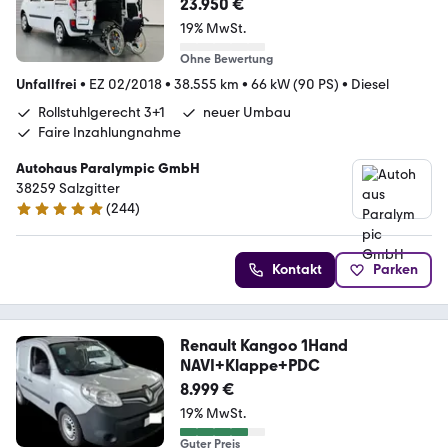
23.950 €
19% MwSt.
Ohne Bewertung
Unfallfrei
•
EZ 02/2018
•
38.555 km
•
66 kW (90 PS)
•
Diesel
Rollstuhlgerecht 3+1
neuer Umbau
Faire Inzahlungnahme
Autohaus Paralympic GmbH
38259 Salzgitter
(
244
)
5 Sterne
Kontakt
Parken
Renault Kangoo 1Hand
NAVI+Klappe+PDC
8.999 €
19% MwSt.
Guter Preis