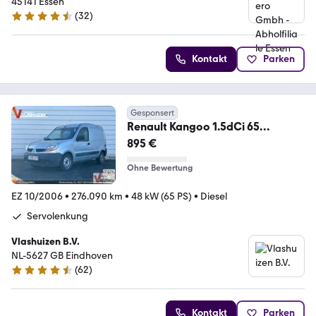
45141 Essen
(
32
)
4.7 Sterne
Kontakt
Parken
Gesponsert
Renault Kangoo 1.5dCi 65
Expression | € 895,- MARGE! |
895 €
Ohne Bewertung
EZ 10/2006
•
276.090 km
•
48 kW (65 PS)
•
Diesel
Servolenkung
Vlashuizen B.V.
NL-5627 GB Eindhoven
(
62
)
4.7 Sterne
Kontakt
Parken