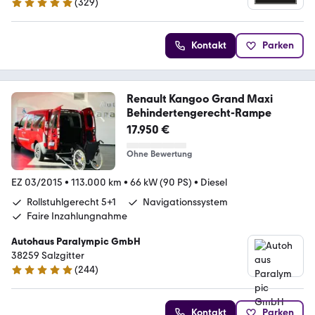
(
329
)
4.8 Sterne
Kontakt
Parken
Renault Kangoo Grand Maxi
Behindertengerecht-Rampe
17.950 €
Ohne Bewertung
EZ 03/2015
•
113.000 km
•
66 kW (90 PS)
•
Diesel
Rollstuhlgerecht 5+1
Navigationssystem
Faire Inzahlungnahme
Autohaus Paralympic GmbH
38259 Salzgitter
(
244
)
5 Sterne
Kontakt
Parken