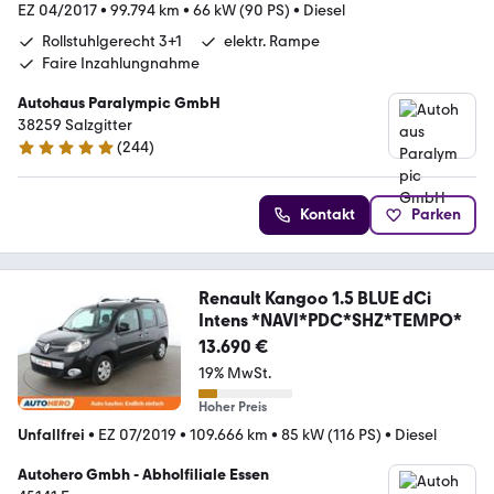
EZ 04/2017
•
99.794 km
•
66 kW (90 PS)
•
Diesel
Rollstuhlgerecht 3+1
elektr. Rampe
Faire Inzahlungnahme
Autohaus Paralympic GmbH
38259 Salzgitter
(
244
)
5 Sterne
Kontakt
Parken
Renault Kangoo 1.5 BLUE dCi
Intens *NAVI*PDC*SHZ*TEMPO*
13.690 €
19% MwSt.
Hoher Preis
Unfallfrei
•
EZ 07/2019
•
109.666 km
•
85 kW (116 PS)
•
Diesel
Autohero Gmbh - Abholfiliale Essen