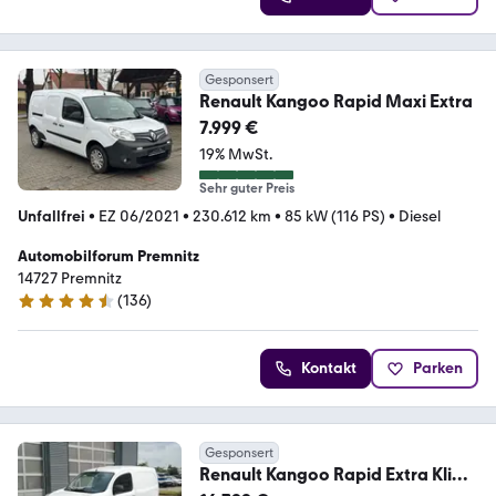
Gesponsert
Renault Kangoo Rapid Maxi Extra
7.999 €
19% MwSt.
Sehr guter Preis
Unfallfrei
•
EZ 06/2021
•
230.612 km
•
85 kW (116 PS)
•
Diesel
Automobilforum Premnitz
14727 Premnitz
(
136
)
4.6 Sterne
Kontakt
Parken
Gesponsert
Renault Kangoo Rapid Extra Klima