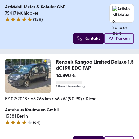
ArtMobil Meier & Schuler GbR
75417 Mühlacker
(
128
)
4.9 Sterne
Kontakt
Parken
Renault Kangoo Limited Deluxe 1.5
dCi 90 EDC FAP
14.890 €
Ohne Bewertung
EZ 07/2018
•
68.266 km
•
66 kW (90 PS)
•
Diesel
Autohaus Kaufmann GmbH
13581 Berlin
(
64
)
3.8 Sterne