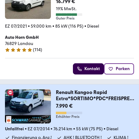
AHK NAVI
16.799 €
19% MwSt.
Guter Preis
EZ 07/2021
•
59.000 km
•
85 kW (116 PS)
•
Diesel
Auto Horn GmbH
76829 Landau
(
114
)
5 Sterne
Kontakt
Parken
Renault Kangoo Rapid
Extra*SORTIMO*PDC*FREISPREC
HEN*
7.990 €
Erhöhter Preis
Unfallfrei
•
EZ 07/2014
•
76.214 km
•
55 kW (75 PS)
•
Diesel
Finanzierung o. Anz.!
AHK ! BLUETOOTH !
KLIMA !