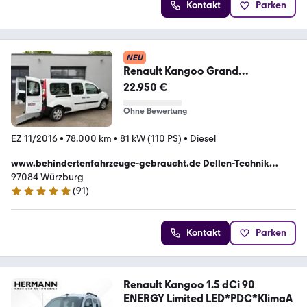
Kontakt
Parken
NEU
Renault Kangoo Grand
Behindertengerecht
22.950 €
Rollstuhlrampe
Ohne Bewertung
EZ 11/2016
•
78.000 km
•
81 kW (110 PS)
•
Diesel
www.behindertenfahrzeuge-gebraucht.de Dellen-Technik
GmbH
97084 Würzburg
(
91
)
5 Sterne
Kontakt
Parken
Renault Kangoo 1.5 dCi 90
ENERGY Limited LED*PDC*KlimaA