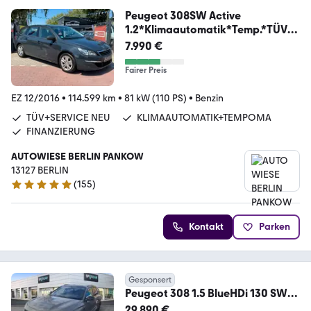
Peugeot 308SW Active
1.2*Klimaautomatik*Temp.*TÜV+Z
R NEU
7.990 €
Fairer Preis
EZ 12/2016
•
114.599 km
•
81 kW (110 PS)
•
Benzin
TÜV+SERVICE NEU
KLIMAAUTOMATIK+TEMPOMA
FINANZIERUNG
AUTOWIESE BERLIN PANKOW
13127 BERLIN
(
155
)
4.9 Sterne
Kontakt
Parken
Gesponsert
Peugeot 308 1.5 BlueHDi 130 SW
GT (EUR 308 1.5 BlueHDi 1
29.890 €