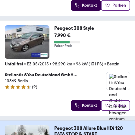
Kontakt
Parken
Peugeot 308 Style
7.990 €
Fairer Preis
Unfallfrei
•
EZ 05/2015
•
98.290 km
•
96 kW (131 PS)
•
Benzin
Stellantis &You Deutschland GmbH
Gebrauchtwagenzentrum Berlin
10369 Berlin
(
9
)
4.5 Sterne
Kontakt
Parken
Peugeot 308 Allure BlueHDi 120
EAT6 STOP & START