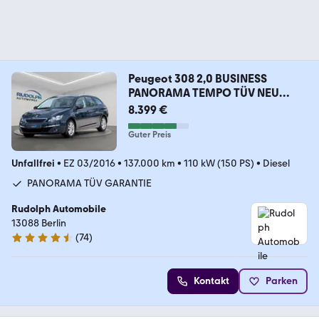
Peugeot 308 2,0 BUSINESS
PANORAMA TEMPO TÜV NEU
GARANTIE
8.399 €
Guter Preis
Unfallfrei
•
EZ 03/2016
•
137.000 km
•
110 kW (150 PS)
•
Diesel
PANORAMA TÜV GARANTIE
Rudolph Automobile
13088 Berlin
(
74
)
4.7 Sterne
Kontakt
Parken