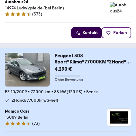
Autohaus24
14974 Ludwigsfelde (bei Berlin)
(
573
)
4.3 Sterne
Kontakt
Parken
Peugeot 308
Sport*Klima*77000KM*2Hand*T
üv05.2027*
4.290 €
Ohne Bewertung
EZ 10/2009
•
77.000 km
•
88 kW (120 PS)
•
Benzin
2Hand/77000km/S-heft
Namco Cars
13089 Berlin
(
73
)
4.6 Sterne