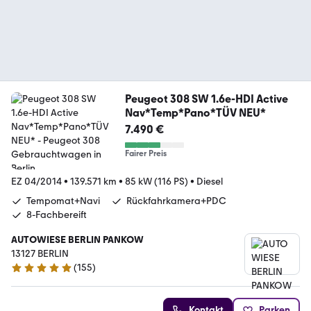
Peugeot 308 SW 1.6e-HDI Active
Nav*Temp*Pano*TÜV NEU*
7.490 €
Fairer Preis
EZ 04/2014
•
139.571 km
•
85 kW (116 PS)
•
Diesel
Tempomat+Navi
Rückfahrkamera+PDC
8-Fachbereift
AUTOWIESE BERLIN PANKOW
13127 BERLIN
(
155
)
4.9 Sterne
Kontakt
Parken