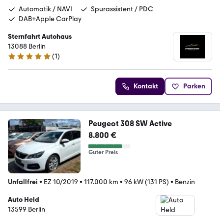
Automatik / NAVI
Spurassistent / PDC
DAB+Apple CarPlay
Sternfahrt Autohaus
13088 Berlin
(
1
)
5 Sterne
Kontakt
Parken
Peugeot 308 SW Active
8.800 €
Guter Preis
Unfallfrei
•
EZ 10/2019
•
117.000 km
•
96 kW (131 PS)
•
Benzin
Auto Held
13599 Berlin