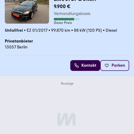
9.900 €
Verhandlungsbasis
Guter Preis
Unfallfrei
•
EZ 01/2017
•
99.870 km
•
88 kW (120 PS)
•
Diesel
Privatanbieter
13057 Berlin
Kontakt
Parken