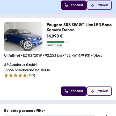
Kontakt
Parken
Peugeot 308 SW GT-Line LED Pano
Kamera Denon
14.990 €
Guter Preis
Unfallfrei
•
EZ 02/2019
•
92.253 km
•
132 kW (179 PS)
•
Diesel
AP Autohaus GmbH
15566 Schöneiche bei Berlin
(
181
)
4.9 Sterne
Kontakt
Parken
Beliebte passende Filter