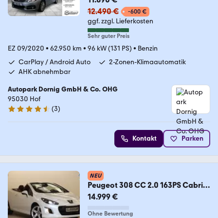
12.490 €
-600 €
ggf. zzgl. Lieferkosten
Sehr guter Preis
EZ 09/2020
•
62.950 km
•
96 kW (131 PS)
•
Benzin
CarPlay / Android Auto
2-Zonen-Klimaautomatik
AHK abnehmbar
Autopark Dornig GmbH & Co. OHG
95030 Hof
(
3
)
4.7 Sterne
Kontakt
Parken
NEU
Peugeot 308 CC 2.0 163PS Cabrio
Allure Automatik 1.Hand
14.999 €
Ohne Bewertung