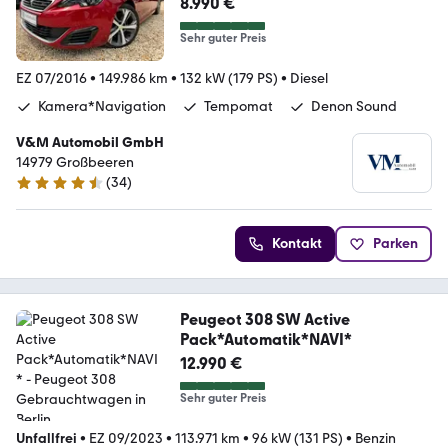
8.990 €
Sehr guter Preis
EZ 07/2016
•
149.986 km
•
132 kW (179 PS)
•
Diesel
Kamera*Navigation
Tempomat
Denon Sound
V&M Automobil GmbH
14979 Großbeeren
(
34
)
4.4 Sterne
Kontakt
Parken
Peugeot 308 SW Active
Pack*Automatik*NAVI*
12.990 €
Sehr guter Preis
Unfallfrei
•
EZ 09/2023
•
113.971 km
•
96 kW (131 PS)
•
Benzin