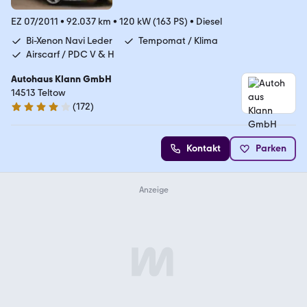
EZ 07/2011
•
92.037 km
•
120 kW (163 PS)
•
Diesel
Bi-Xenon Navi Leder
Tempomat / Klima
Airscarf / PDC V & H
Autohaus Klann GmbH
14513 Teltow
(
172
)
4 Sterne
Kontakt
Parken