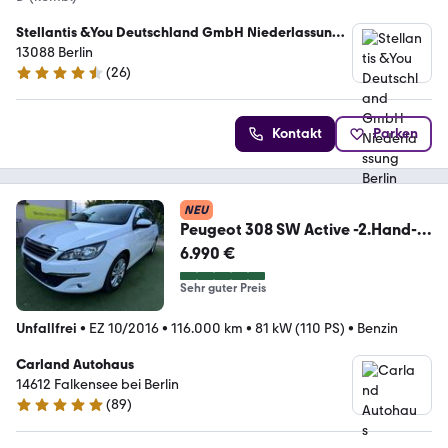
Stellantis &You Deutschland GmbH Niederlassung
Berlin Weissensee
13088 Berlin
(
26
)
4.7 Sterne
Kontakt
Parken
NEU
Peugeot 308 SW Active -2.Hand-
Scheckheft-Viele EXTRA!
6.990 €
Sehr guter Preis
Unfallfrei
•
EZ 10/2016
•
116.000 km
•
81 kW (110 PS)
•
Benzin
Carland Autohaus
14612 Falkensee bei Berlin
(
89
)
4.9 Sterne