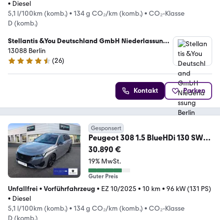
•
Diesel
5,1 l/100km (komb.)
•
134 g CO₂/km (komb.)
•
CO₂-Klasse
D (komb.)
Stellantis &You Deutschland GmbH Niederlassung
Berlin Weissensee
13088 Berlin
(
26
)
4.7 Sterne
Kontakt
Parken
Gesponsert
Peugeot 308 1.5 BlueHDi 130 SW
GT (EUR 308 1.5 BlueHDi 1
30.890 €
19% MwSt.
Guter Preis
Unfallfrei
•
Vorführfahrzeug
•
EZ 10/2025
•
10 km
•
96 kW (131 PS)
•
Diesel
5,1 l/100km (komb.)
•
134 g CO₂/km (komb.)
•
CO₂-Klasse
D (komb.)