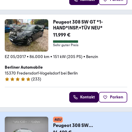
Peugeot 308 SW GT *1-
HAND*INSP.+TÜV NEU*
11.999 €
Sehr guter Preis
EZ 05/2017
•
86.000 km
•
151 kW (205 PS)
•
Benzin
Berliner Automobile
15370 Fredersdorf-Vogelsdorf bei Berlin
(
233
)
4.9 Sterne
Kontakt
Parken
NEU
Peugeot 308 SW
GT/Pano/Kamera/Focal/Memory