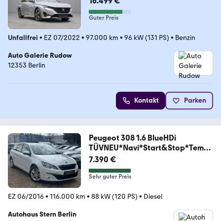
16.499 €
Guter Preis
Unfallfrei
•
EZ 07/2022
•
97.000 km
•
96 kW (131 PS)
•
Benzin
Auto Galerie Rudow
12353 Berlin
Kontakt
Parken
Peugeot 308 1.6 BlueHDi
TÜVNEU*Navi*Start&Stop*Temp
o*PDC
7.390 €
Sehr guter Preis
EZ 06/2016
•
116.000 km
•
88 kW (120 PS)
•
Diesel
Autohaus Stern Berlin