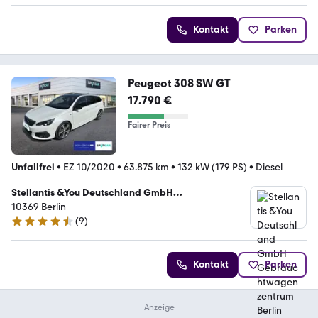
Kontakt
Parken
Peugeot 308 SW GT
17.790 €
Fairer Preis
Unfallfrei
•
EZ 10/2020
•
63.875 km
•
132 kW (179 PS)
•
Diesel
Stellantis &You Deutschland GmbH
Gebrauchtwagenzentrum Berlin
10369 Berlin
(
9
)
4.5 Sterne
Kontakt
Parken