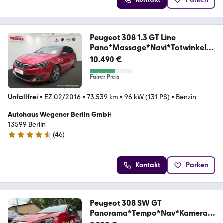
Peugeot 308 1.3 GT Line
Pano*Massage*Navi*Totwinkel*P
DC
10.490 €
Fairer Preis
Unfallfrei
•
EZ 02/2016
•
73.539 km
•
96 kW (131 PS)
•
Benzin
Autohaus Wegener Berlin GmbH
13599 Berlin
(
46
)
4.6 Sterne
Kontakt
Parken
Peugeot 308 SW GT
Panorama*Tempo*Nav*Kamera*1
.Hand*Denon