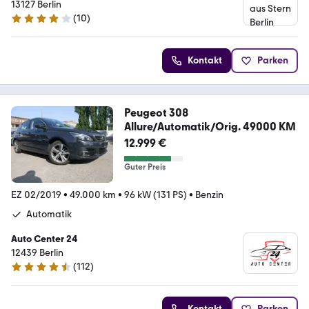
13127 Berlin
(
10
)
3.9 Sterne
Kontakt
Parken
Peugeot 308
Allure/Automatik/Orig. 49000 KM
12.999 €
Guter Preis
EZ 02/2019
•
49.000 km
•
96 kW (131 PS)
•
Benzin
Automatik
Auto Center 24
12439 Berlin
(
112
)
4.6 Sterne
Kontakt
Parken