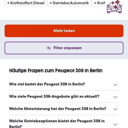
+
Kraftstoffart
:
Diesel
+
Getriebe
:
Automatik
+
Kraftstoffart
:
Ben
Mehr laden
Filter anpassen
Häufige Fragen zum Peugeot 308 in Berlin
Wie viel kostet der Peugeot 308 in Berlin?
Ein guter Preis für einen Peugeot 308 in Berlin liegt
Wie viele Peugeot 308-Angebote gibt es aktuell?
zwischen 8.324 € und 27.984 €. Leasingangebote starten
ab 203 € monatlich. (Stand: 6.8.2026)
Es gibt insgesamt 194 Peugeot 308 bei mobile.de, davon
Welche Motorisierung hat der Peugeot 308 in Berlin?
192 Gebraucht- und 2 Neuwagen. (Stand: 6.8.2026)
Der Peugeot 308 in Berlin hat Leistungen zwischen 120
Welche Getriebeoptionen bietet der Peugeot 308 in
und 179 PS. (Stand: 6.8.2026)
Berlin?