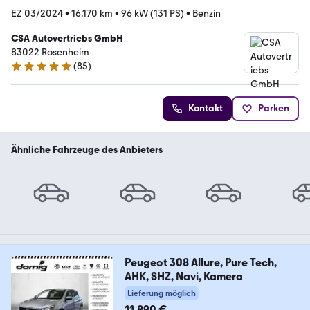
EZ 03/2024
•
16.170 km
•
96 kW (131 PS)
•
Benzin
CSA Autovertriebs GmbH
83022 Rosenheim
(
85
)
4.9 Sterne
Kontakt
Parken
Ähnliche Fahrzeuge des Anbieters
Peugeot 308 Allure, Pure Tech,
AHK, SHZ, Navi, Kamera
Lieferung möglich
11.890 €