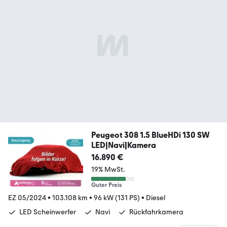
Peugeot 308 1.5 BlueHDi 130 SW
LED|Navi|Kamera
16.890 €
19% MwSt.
Guter Preis
EZ 05/2024
•
103.108 km
•
96 kW (131 PS)
•
Diesel
LED Scheinwerfer
Navi
Rückfahrkamera