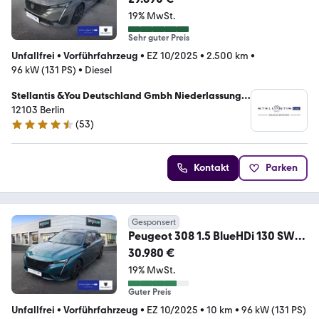
19% MwSt.
Sehr guter Preis
Unfallfrei
•
Vorführfahrzeug
•
EZ 10/2025
•
2.500 km
•
96 kW (131 PS)
•
Diesel
Stellantis &You Deutschland Gmbh Niederlassung
Berlin Tempelhof
12103 Berlin
(
53
)
4.3 Sterne
Kontakt
Parken
Gesponsert
Peugeot 308 1.5 BlueHDi 130 SW
GT (EUR 308 1.5 BlueHDi 1
30.980 €
19% MwSt.
Guter Preis
Unfallfrei
•
Vorführfahrzeug
•
EZ 10/2025
•
10 km
•
96 kW (131 PS)