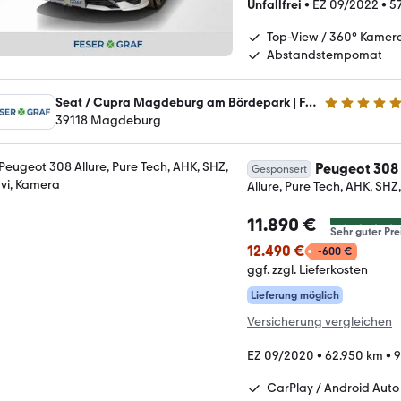
Unfallfrei
•
EZ 09/2022
•
5
Top-View / 360° Kamer
Abstandstempomat
Seat / Cupra Magdeburg am Bördepark | Feser Magdeburg GmbH
5 Sterne
39118 Magdeburg
Peugeot 308
Gesponsert
Allure, Pure Tech, AHK, SHZ
11.890 €
Sehr guter Pre
12.490 €
-600 €
ggf. zzgl. Lieferkosten
Lieferung möglich
Versicherung vergleichen
EZ 09/2020
•
62.950 km
•
9
CarPlay / Android Auto