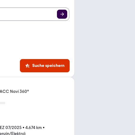
Suche speichern
D ACC Navi 360°
EZ 07/2025
•
4.674 km
•
enzin/Elektro)