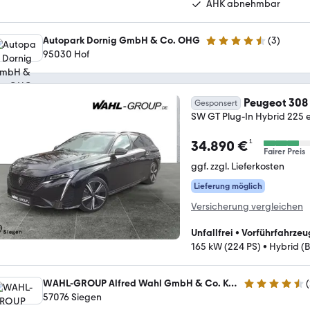
AHK abnehmbar
Autopark Dornig GmbH & Co. OHG
(
3
)
4.7 Sterne
95030 Hof
Peugeot 308
Gesponsert
SW GT Plug-In Hybrid 225 
¹
34.890 €
Fairer Preis
ggf. zzgl. Lieferkosten
Lieferung möglich
Versicherung vergleichen
Unfallfrei
•
Vorführfahrzeu
165 kW (224 PS)
•
Hybrid (B
WAHL-GROUP Alfred Wahl GmbH & Co. KG | Filiale Siegen
(
4.3 Sterne
57076 Siegen