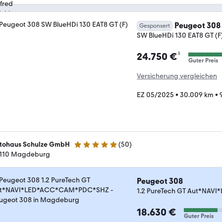
Peugeot 308
Gesponsert
SW BlueHDi 130 EAT8 GT (F
¹
24.750 €
Guter Preis
Versicherung vergleichen
EZ 05/2025
•
30.009 km
•
tohaus Schulze GmbH
(
50
)
4.8 Sterne
110 Magdeburg
Peugeot 308
1.2 PureTech GT Aut*NA
18.630 €
Guter Preis