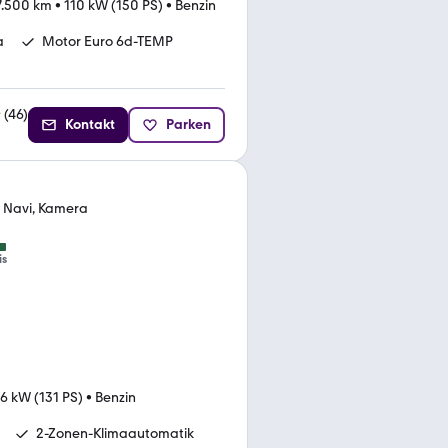
7.500 km
•
110 kW (150 PS)
•
Benzin
a
Motor Euro 6d-TEMP
(
46
)
Kontakt
Parken
, Navi, Kamera
is
6 kW (131 PS)
•
Benzin
2-Zonen-Klimaautomatik