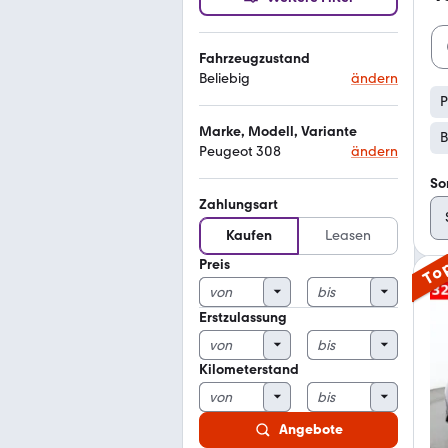
Fahrzeugzustand
Beliebig
ändern
P
Marke, Modell, Variante
B
Peugeot 308
ändern
So
Zahlungsart
Kaufen
Leasen
Preis
To
Erstzulassung
Kilometerstand
Angebote