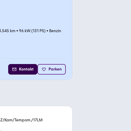
3.545 km
•
96 kW (131 PS)
•
Benzin
Kontakt
Parken
/SHZ/Kam/Tempom./17LM