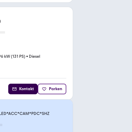
)
96 kW (131 PS)
•
Diesel
Kontakt
Parken
VI*LED*ACC*CAM*PDC*SHZ