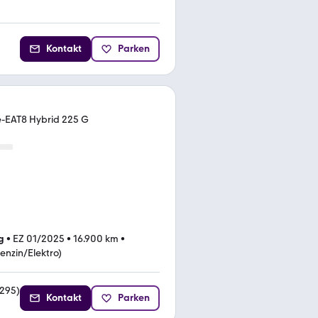
Kontakt
Parken
e-EAT8 Hybrid 225 G
g
•
EZ 01/2025
•
16.900 km
•
enzin/Elektro)
295
)
Kontakt
Parken