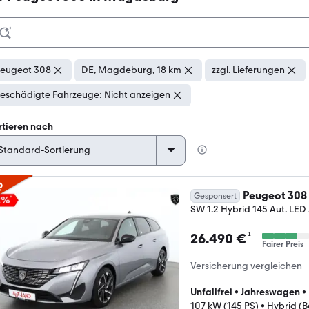
eugeot 308
DE, Magdeburg, 18 km
zzgl. Lieferungen
eschädigte Fahrzeuge: Nicht anzeigen
rtieren nach
p
Peugeot 308
Gesponsert
SW 1.2 Hybrid 145 Aut. LE
¹
26.490 €
Fairer Preis
Versicherung vergleichen
Unfallfrei
•
Jahreswagen
•
107 kW (145 PS)
•
Hybrid (B