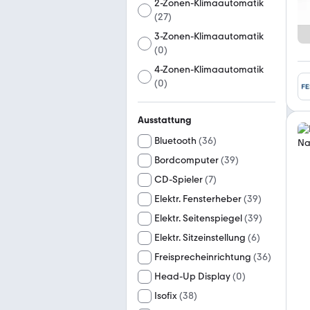
2-Zonen-Klimaautomatik
(
27
)
3-Zonen-Klimaautomatik
(
0
)
4-Zonen-Klimaautomatik
(
0
)
Ausstattung
Bluetooth
(
36
)
Bordcomputer
(
39
)
CD-Spieler
(
7
)
Elektr. Fensterheber
(
39
)
Elektr. Seitenspiegel
(
39
)
Elektr. Sitzeinstellung
(
6
)
Freisprecheinrichtung
(
36
)
Head-Up Display
(
0
)
Isofix
(
38
)