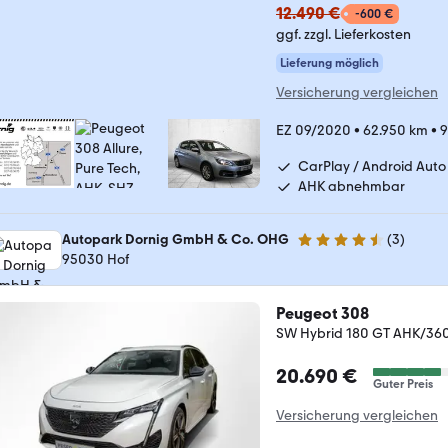
12.490 €
-600 €
ggf. zzgl. Lieferkosten
Lieferung möglich
Versicherung vergleichen
EZ 09/2020
•
62.950 km
•
9
CarPlay / Android Auto
AHK abnehmbar
Autopark Dornig GmbH & Co. OHG
(
3
)
4.7 Sterne
95030 Hof
Peugeot 308
SW Hybrid 180 GT AHK/36
20.690 €
Guter Preis
Versicherung vergleichen