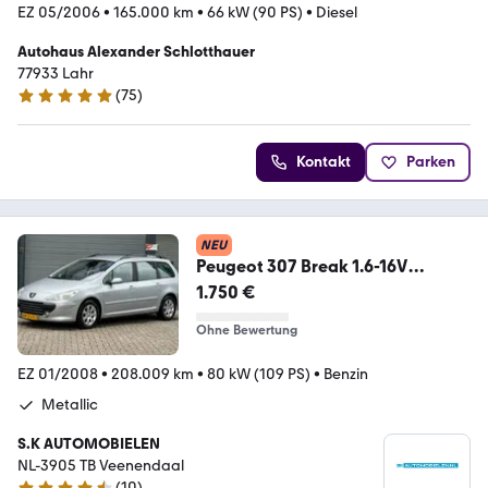
EZ 05/2006
•
165.000 km
•
66 kW (90 PS)
•
Diesel
Autohaus Alexander Schlotthauer
77933 Lahr
(
75
)
4.8 Sterne
Kontakt
Parken
NEU
Peugeot 307 Break 1.6-16V
Premium
1.750 €
Ohne Bewertung
EZ 01/2008
•
208.009 km
•
80 kW (109 PS)
•
Benzin
Metallic
S.K AUTOMOBIELEN
NL-3905 TB Veenendaal
(
10
)