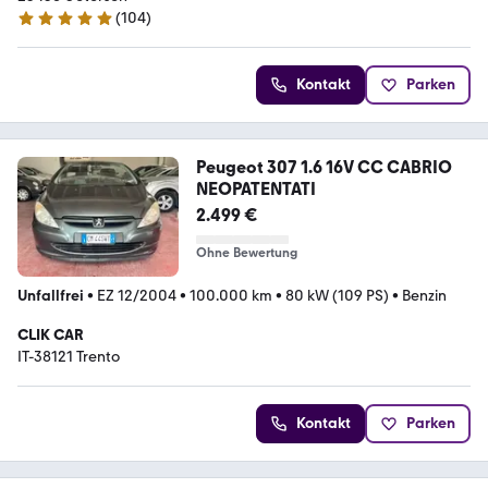
(
104
)
5 Sterne
Kontakt
Parken
Peugeot 307 1.6 16V CC CABRIO
NEOPATENTATI
2.499 €
Ohne Bewertung
Unfallfrei
•
EZ 12/2004
•
100.000 km
•
80 kW (109 PS)
•
Benzin
CLIK CAR
IT-38121 Trento
Kontakt
Parken