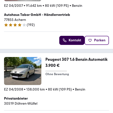
EZ 04/2007
•
91.642 km
•
80 kW (109 PS)
•
Benzin
Autohaus Tabor GmbH - Händlervertrieb
77855 Achern
(
192
)
3.8 Sterne
Kontakt
Parken
Peugeot 307 1.6 Benzin Automatik
3.900 €
Ohne Bewertung
EZ 04/2008
•
138.000 km
•
80 kW (109 PS)
•
Benzin
Privatanbieter
30519 Döhren-Wülfel