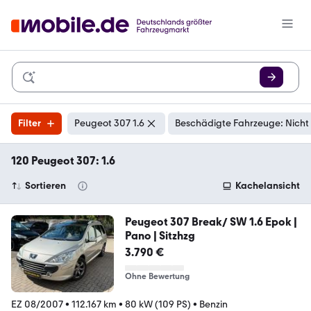
Filter
Peugeot 307 1.6
Beschädigte Fahrzeuge: Nicht
120 Peugeot 307: 1.6
Sortieren
Kachelansicht
Peugeot 307 Break/ SW 1.6 Epok |
Pano | Sitzhzg
3.790 €
Ohne Bewertung
EZ 08/2007
•
112.167 km
•
80 kW (109 PS)
•
Benzin