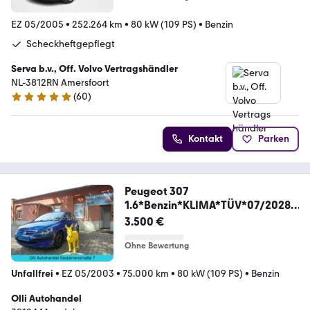
EZ 05/2005
•
252.264 km
•
80 kW (109 PS)
•
Benzin
Scheckheftgepflegt
Serva b.v., Off. Volvo Vertragshändler
NL-3812RN Amersfoort
(
60
)
4.9 Sterne
Kontakt
Parken
Peugeot 307
1.6*Benzin*KLIMA*TÜV*07/2028*
1*HAND*
3.500 €
Ohne Bewertung
Unfallfrei
•
EZ 05/2003
•
75.000 km
•
80 kW (109 PS)
•
Benzin
Olli Autohandel