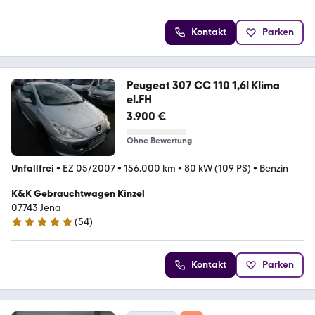
Kontakt
Parken
Peugeot 307 CC 110 1,6l Klima
el.FH
3.900 €
Ohne Bewertung
Unfallfrei
•
EZ 05/2007
•
156.000 km
•
80 kW (109 PS)
•
Benzin
K&K Gebrauchtwagen Kinzel
07743 Jena
(
54
)
5 Sterne
Kontakt
Parken