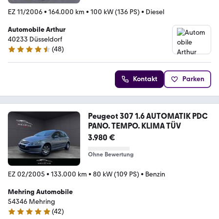
EZ 11/2006
•
164.000 km
•
100 kW (136 PS)
•
Diesel
Automobile Arthur
40233 Düsseldorf
(
48
)
4.7 Sterne
Kontakt
Parken
Peugeot 307 1.6 AUTOMATIK PDC
PANO. TEMPO. KLIMA TÜV
3.980 €
Ohne Bewertung
EZ 02/2005
•
133.000 km
•
80 kW (109 PS)
•
Benzin
Mehring Automobile
54346 Mehring
(
42
)
4.9 Sterne