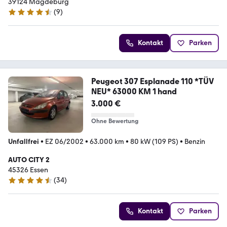
39124 Magdeburg
(
9
)
4.4 Sterne
Kontakt
Parken
Peugeot 307 Esplanade 110 *TÜV
NEU* 63000 KM 1 hand
3.000 €
Ohne Bewertung
Unfallfrei
•
EZ 06/2002
•
63.000 km
•
80 kW (109 PS)
•
Benzin
AUTO CITY 2
45326 Essen
(
34
)
4.3 Sterne
Kontakt
Parken