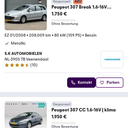
Gesponsert
NEU
Peugeot 307 Break 1.6-16V
Premium
1.750 €
Ohne Bewertung
EZ 01/2008
•
208.009 km
•
80 kW (109 PS)
•
Benzin
Metallic
S.K AUTOMOBIELEN
NL-3905 TB Veenendaal
(
10
)
4.3 Sterne
Kontakt
Parken
Gesponsert
Peugeot 307 CC 1.6-16V | klima
1.950 €
Ohne Bewertung