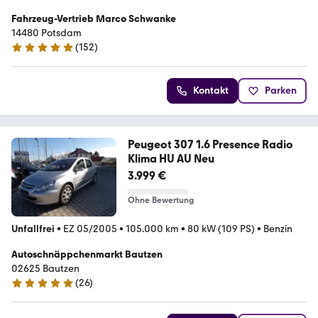
Fahrzeug-Vertrieb Marco Schwanke
14480 Potsdam
(
152
)
4.9 Sterne
Kontakt
Parken
Peugeot 307 1.6 Presence Radio
Klima HU AU Neu
3.999 €
Ohne Bewertung
Unfallfrei
•
EZ 05/2005
•
105.000 km
•
80 kW (109 PS)
•
Benzin
Autoschnäppchenmarkt Bautzen
02625 Bautzen
(
26
)
4.8 Sterne