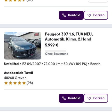
4.3 Sterne
Kontakt
Parken
Peugeot 307 1.6, TÜV NEU,
Automatik, Klima, 2.Hand
5.999 €
Ohne Bewertung
Unfallfrei
•
EZ 09/2007
•
72.000 km
•
80 kW (109 PS)
•
Benzin
Autobetrieb Tawil
48268 Greven
(
98
)
4.9 Sterne
Kontakt
Parken