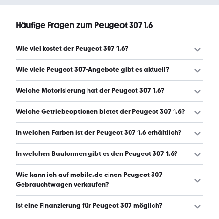
Häufige Fragen zum Peugeot 307 1.6
Wie viel kostet der Peugeot 307 1.6?
Ein guter Preis für einen Peugeot 307 1.6 liegt zwischen
Wie viele Peugeot 307-Angebote gibt es aktuell?
1.200 € und 2.500 €. (Stand: 6.8.2026)
Es gibt insgesamt 120 Peugeot 307 bei mobile.de, davon
Welche Motorisierung hat der Peugeot 307 1.6?
120 Gebraucht- und 0 Neuwagen. (Stand: 6.8.2026)
Der Peugeot 307 1.6 hat Leistungen zwischen 90 und 110
Welche Getriebeoptionen bietet der Peugeot 307 1.6?
PS. (Stand: 6.8.2026)
Der Peugeot 307 1.6 ist mit manuellem und
In welchen Farben ist der Peugeot 307 1.6 erhältlich?
automatischem Getriebe erhältlich. (Stand: 6.8.2026)
Den Peugeot 307 1.6 gibt es in folgenden Farben: grau,
In welchen Bauformen gibt es den Peugeot 307 1.6?
silber, schwarz, blau, gelb, beige, grün, orange und rot.
Die häufigste Farbe ist grau. (Stand: 6.8.2026)
Den Peugeot 307 1.6 gibt es in folgenden Bauformen:
Wie kann ich auf mobile.de einen Peugeot 307
Kombi und Limousine. (Stand: 6.8.2026)
Gebrauchtwagen verkaufen?
Alle Informationen zum Verkauf an mobile.de-
Ist eine Finanzierung für Peugeot 307 möglich?
Ankaufstationen oder per Inserat auf mobile.de gibt es