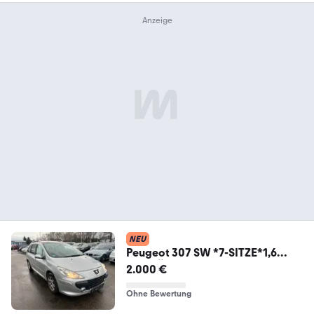
NEU
Peugeot 307 SW *7-SITZE*1,6
HDI*TÜV Neu
2.000 €
Ohne Bewertung