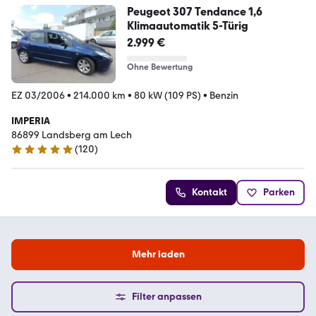
Peugeot 307 Tendance 1,6
Klimaautomatik 5-Türig
2.999 €
Ohne Bewertung
EZ 03/2006
•
214.000 km
•
80 kW (109 PS)
•
Benzin
IMPERIA
86899 Landsberg am Lech
(
120
)
4.8 Sterne
Kontakt
Parken
Mehr laden
Filter anpassen