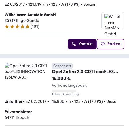
EZ 07/2017
•
121.019 km
•
125 kW (170 PS)
•
Benzin
Wilhelmsen AutoMix GmbH
25917 Enge-Sande
(
101
)
4.9 Sterne
Kontakt
Parken
Gesponsert
Opel Zafira 2.0 CDTI ecoFLEX
INNOVATION 125kW S/S...
16.000 €
Verhandlungsbasis
Ohne Bewertung
Unfallfrei
•
EZ 02/2017
•
146.800 km
•
125 kW (170 PS)
•
Diesel
Privatanbieter
64711 Erbach