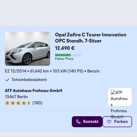
Opel Zafira C Tourer Innovation
OPC Standh. 7-Sitzer
12.490 €
Fairer Preis
EZ 12/2014
•
61.642 km
•
103 kW (140 PS)
•
Benzin
Totwinkelassistent
ATF Autohaus Frohnau GmbH
13467 Berlin
(
180
)
4.7 Sterne
Kontakt
Parken