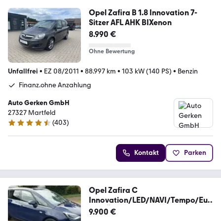
Opel Zafira B 1.8 Innovation 7-
Sitzer AFL AHK BIXenon
8.990 €
Ohne Bewertung
Unfallfrei
•
EZ 08/2011
•
88.997 km
•
103 kW (140 PS)
•
Benzin
Finanz.ohne Anzahlung
Auto Gerken GmbH
27327 Martfeld
(
403
)
4.7 Sterne
Kontakt
Parken
Opel Zafira C
Innovation/LED/NAVI/Tempo/Eur
o6/TÜV-NEU
9.900 €