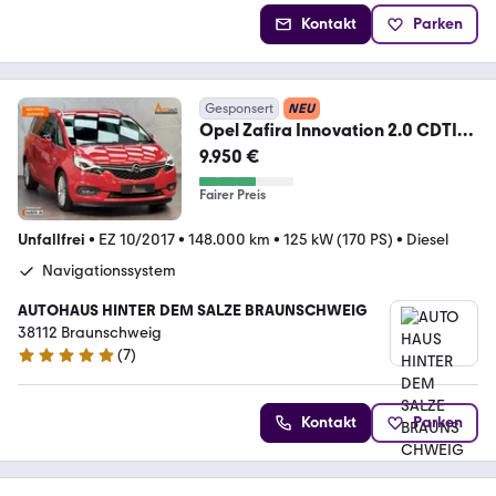
Kontakt
Parken
Gesponsert
NEU
Opel Zafira Innovation 2.0 CDTI
|LED|PDC|KLIMA|SHZG|
9.950 €
Fairer Preis
Unfallfrei
•
EZ 10/2017
•
148.000 km
•
125 kW (170 PS)
•
Diesel
Navigationssystem
AUTOHAUS HINTER DEM SALZE BRAUNSCHWEIG
38112 Braunschweig
(
7
)
5 Sterne
Kontakt
Parken