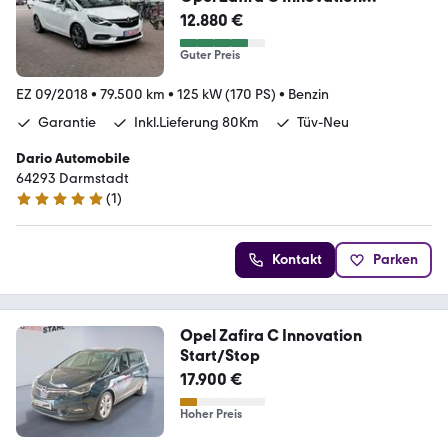
Start/Stop/Sport/Navi/Kamera
12.880 €
Guter Preis
EZ 09/2018
•
79.500 km
•
125 kW (170 PS)
•
Benzin
Garantie
Inkl.Lieferung 80Km
Tüv-Neu
Dario Automobile
64293 Darmstadt
(
1
)
5 Sterne
Kontakt
Parken
Opel Zafira C Innovation
Start/Stop
17.900 €
Hoher Preis