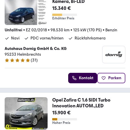
Kamera, Bi-LED
15.340 €
Erhöhter Preis
Unfallfrei
•
EZ 02/2018
•
98.530 km
•
125 kW (170 PS)
•
Benzin
Navi
PDC vorne/hinten
Rückfahrkamera
Autohaus Dornig GmbH & Co. KG
95233 Helmbrechts
(
31
)
5 Sterne
Kontakt
Parken
Opel Zafira C 1.6 SIDI Turbo
Innovation AUTOM.,LED
15.900 €
Hoher Preis