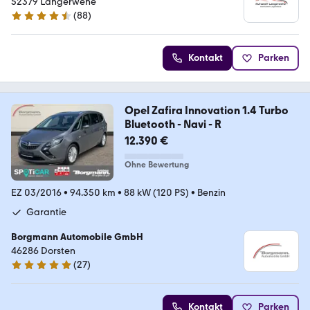
52379 Langerwehe
(
88
)
4.7 Sterne
Kontakt
Parken
Opel Zafira Innovation 1.4 Turbo
Bluetooth - Navi - R
12.390 €
Ohne Bewertung
EZ 03/2016
•
94.350 km
•
88 kW (120 PS)
•
Benzin
Garantie
Borgmann Automobile GmbH
46286 Dorsten
(
27
)
5 Sterne
Kontakt
Parken