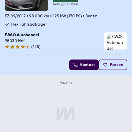
Sehr guter Preis
EZ 09/2017
•
98.000 km
•
125 kW (170 PS)
•
Benzin
Flex Fahrradträger
E.W.O.Autohandel
95030 Hof
(
125
)
4.3 Sterne
Kontakt
Parken