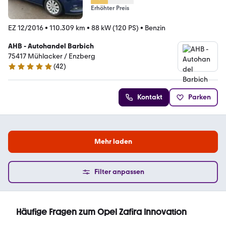
Erhöhter Preis
EZ 12/2016
•
110.309 km
•
88 kW (120 PS)
•
Benzin
AHB - Autohandel Barbich
75417 Mühlacker / Enzberg
(
42
)
5 Sterne
Kontakt
Parken
Mehr laden
Filter anpassen
Häufige Fragen zum Opel Zafira Innovation