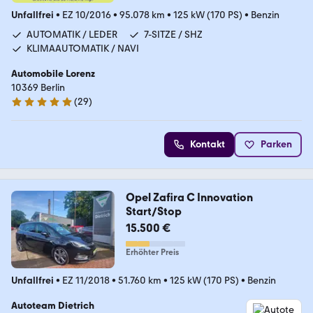
Unfallfrei
•
EZ 10/2016
•
95.078 km
•
125 kW (170 PS)
•
Benzin
AUTOMATIK / LEDER
7-SITZE / SHZ
KLIMAAUTOMATIK / NAVI
Automobile Lorenz
10369 Berlin
(
29
)
4.8 Sterne
Kontakt
Parken
Opel Zafira C Innovation
Start/Stop
15.500 €
Erhöhter Preis
Unfallfrei
•
EZ 11/2018
•
51.760 km
•
125 kW (170 PS)
•
Benzin
Autoteam Dietrich