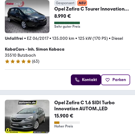
Gesponsert
NEU
Opel Zafira C Tourer Innovation
Navi 7 Sitzer
8.990 €
Sehr guter Preis
Unfallfrei
•
EZ 06/2017
•
135.000 km
•
125 kW (170 PS)
•
Diesel
KabaCars - Inh. Simon Kabaca
35510 Butzbach
(
63
)
4.8 Sterne
Kontakt
Parken
Opel Zafira C 1.6 SIDI Turbo
Innovation AUTOM.,LED
15.900 €
Hoher Preis