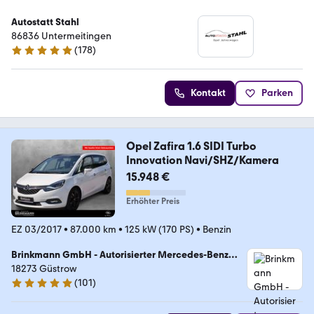
Autostatt Stahl
86836 Untermeitingen
(
178
)
5 Sterne
Kontakt
Parken
Opel Zafira 1.6 SIDI Turbo
Innovation Navi/SHZ/Kamera
15.948 €
Erhöhter Preis
EZ 03/2017
•
87.000 km
•
125 kW (170 PS)
•
Benzin
Brinkmann GmbH - Autorisierter Mercedes-Benz
Pkw und Transporter Verkauf und Service
18273 Güstrow
(
101
)
4.9 Sterne