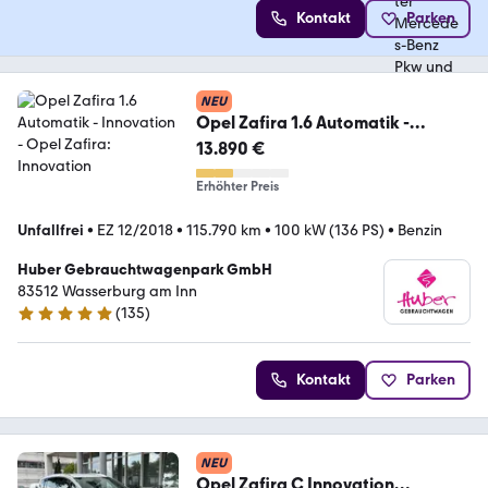
Kontakt
Parken
NEU
Opel Zafira 1.6 Automatik -
Innovation
13.890 €
Erhöhter Preis
Unfallfrei
•
EZ 12/2018
•
115.790 km
•
100 kW (136 PS)
•
Benzin
Huber Gebrauchtwagenpark GmbH
83512 Wasserburg am Inn
(
135
)
5 Sterne
Kontakt
Parken
NEU
Opel Zafira C Innovation