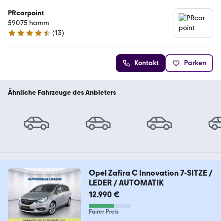
PRcarpoint
59075 hamm
(
13
)
4.5 Sterne
Kontakt
Parken
Ähnliche Fahrzeuge des Anbieters
Opel Zafira C Innovation 7-SITZE /
LEDER / AUTOMATIK
12.990 €
Fairer Preis