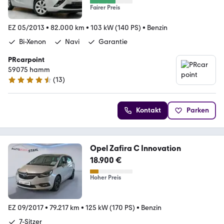
Fairer Preis
EZ 05/2013
•
82.000 km
•
103 kW (140 PS)
•
Benzin
Bi-Xenon
Navi
Garantie
PRcarpoint
59075 hamm
(
13
)
4.5 Sterne
Kontakt
Parken
Opel Zafira C Innovation
18.900 €
Hoher Preis
EZ 09/2017
•
79.217 km
•
125 kW (170 PS)
•
Benzin
7-Sitzer