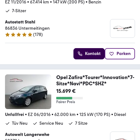
EZ 11/2016
•
67.414 km
•
147 kW (200 PS)
•
Benzin
7-Sitzer
Autostatt Stahl
86836 Untermeitingen
(
178
)
5 Sterne
Kontakt
Parken
Opel Zafira*Tourer*Innovation*7-
Sitze*Navi*PDC*SHZ*
15.699 €
Fairer Preis
Unfallfrei
•
EZ 06/2016
•
62.000 km
•
125 kW (170 PS)
•
Diesel
Tüv Neu
Service Neu
7 Sitze
Autowelt Langerwehe