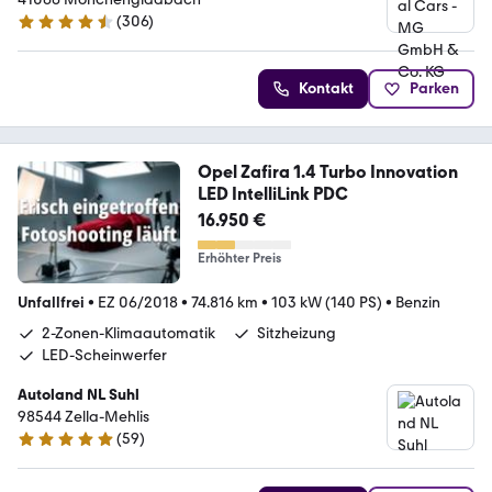
(
306
)
4.7 Sterne
Kontakt
Parken
Opel Zafira 1.4 Turbo Innovation
LED IntelliLink PDC
16.950 €
Erhöhter Preis
Unfallfrei
•
EZ 06/2018
•
74.816 km
•
103 kW (140 PS)
•
Benzin
2-Zonen-Klimaautomatik
Sitzheizung
LED-Scheinwerfer
Autoland NL Suhl
98544 Zella-Mehlis
(
59
)
5 Sterne