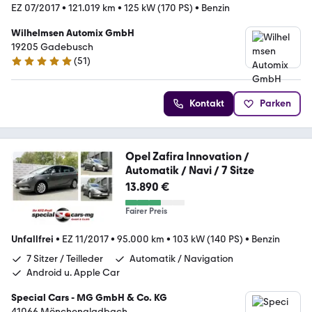
EZ 07/2017
•
121.019 km
•
125 kW (170 PS)
•
Benzin
Wilhelmsen Automix GmbH
19205 Gadebusch
(
51
)
5 Sterne
Kontakt
Parken
Opel Zafira Innovation /
Automatik / Navi / 7 Sitze
13.890 €
Fairer Preis
Unfallfrei
•
EZ 11/2017
•
95.000 km
•
103 kW (140 PS)
•
Benzin
7 Sitzer / Teilleder
Automatik / Navigation
Android u. Apple Car
Special Cars - MG GmbH & Co. KG
41066 Mönchengladbach