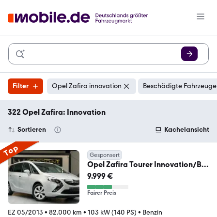
Filter
Opel Zafira innovation
Beschädigte Fahrzeuge:
322 Opel Zafira: Innovation
Sortieren
Kachelansicht
Top
Gesponsert
Opel Zafira Tourer Innovation/Bi-
Xenon/CAM/Navi/BT
9.999 €
Fairer Preis
EZ 05/2013
•
82.000 km
•
103 kW (140 PS)
•
Benzin