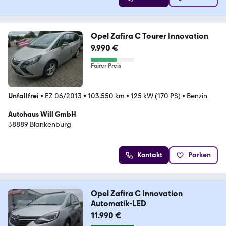
Opel Zafira C Tourer Innovation
9.990 €
Fairer Preis
Unfallfrei
•
EZ 06/2013
•
103.550 km
•
125 kW (170 PS)
•
Benzin
Autohaus Will GmbH
38889 Blankenburg
Kontakt
Parken
Opel Zafira C Innovation
Automatik-LED
11.990 €