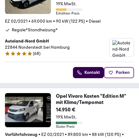
19% MwSt.
Erhöhter Preis
EZ 02/2021
•
69.000 km
•
90 kW (122 PS)
•
Diesel
Regale*Standheizung*
Autoland-Nord GmbH
22844 Norderstedt bei Hamburg
(
68
)
4.9 Sterne
Kontakt
Parken
Opel Vivaro Kasten "Edition M"
mit Klima/Tempomat
14.950 €
19% MwSt.
Guter Preis
Vorführfahrzeug
•
EZ 02/2021
•
89.800 km
•
88 kW (120 PS)
•