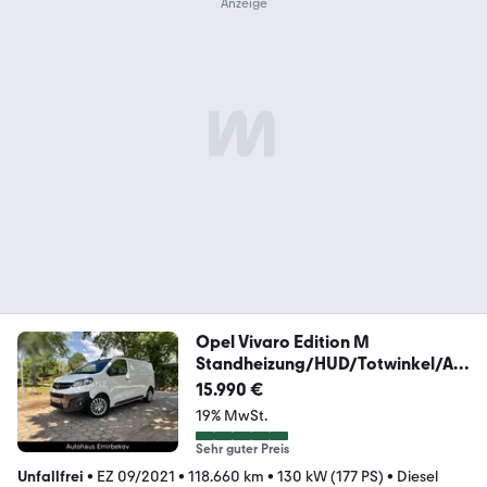
Opel Vivaro Edition M
Standheizung/HUD/Totwinkel/AU
T
15.990 €
19% MwSt.
Sehr guter Preis
Unfallfrei
•
EZ 09/2021
•
118.660 km
•
130 kW (177 PS)
•
Diesel