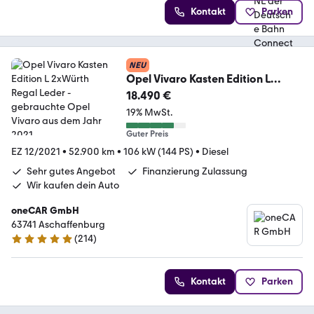
Kontakt
Parken
NEU
Opel Vivaro Kasten Edition L
2xWürth Regal Leder
18.490 €
19% MwSt.
Guter Preis
EZ 12/2021
•
52.900 km
•
106 kW (144 PS)
•
Diesel
Sehr gutes Angebot
Finanzierung Zulassung
Wir kaufen dein Auto
oneCAR GmbH
63741 Aschaffenburg
(
214
)
4.8 Sterne
Kontakt
Parken