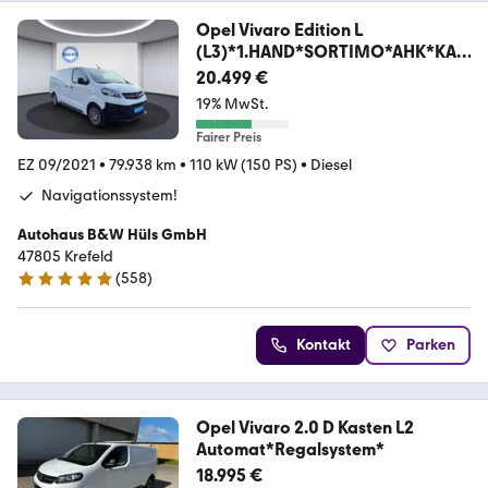
Opel Vivaro Edition L
(L3)*1.HAND*SORTIMO*AHK*KA
MERA
20.499 €
19% MwSt.
Fairer Preis
EZ 09/2021
•
79.938 km
•
110 kW (150 PS)
•
Diesel
Navigationssystem!
Autohaus B&W Hüls GmbH
47805 Krefeld
(
558
)
4.9 Sterne
Kontakt
Parken
Opel Vivaro 2.0 D Kasten L2
Automat*Regalsystem*
18.995 €