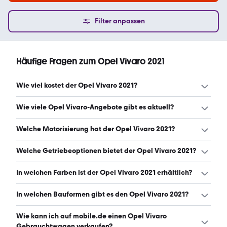
Filter anpassen
Häufige Fragen zum Opel Vivaro 2021
Wie viel kostet der Opel Vivaro 2021?
Ein guter Preis für einen Opel Vivaro 2021 liegt zwischen
Wie viele Opel Vivaro-Angebote gibt es aktuell?
14.950 € und 19.990 €. (Stand: 6.8.2026)
Es gibt insgesamt 173 Opel Vivaro bei mobile.de, davon
Welche Motorisierung hat der Opel Vivaro 2021?
173 Gebraucht- und 0 Neuwagen. (Stand: 6.8.2026)
Der Opel Vivaro 2021 hat Leistungen zwischen 102 und
Welche Getriebeoptionen bietet der Opel Vivaro 2021?
177 PS. (Stand: 6.8.2026)
Der Opel Vivaro 2021 ist mit manuellem und
In welchen Farben ist der Opel Vivaro 2021 erhältlich?
automatischem Getriebe erhältlich. (Stand: 6.8.2026)
Den Opel Vivaro 2021 gibt es in folgenden Farben: weiß,
In welchen Bauformen gibt es den Opel Vivaro 2021?
grau, schwarz, rot und silber. Die häufigste Farbe ist weiß.
(Stand: 6.8.2026)
Den Opel Vivaro 2021 gibt es in folgenden Bauformen:
Wie kann ich auf mobile.de einen Opel Vivaro
Van. (Stand: 6.8.2026)
Gebrauchtwagen verkaufen?