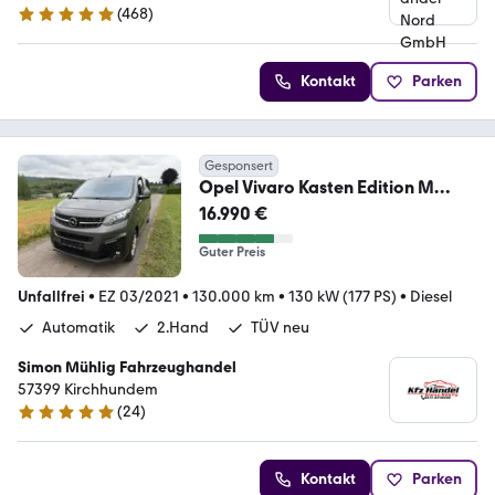
(
468
)
5 Sterne
Kontakt
Parken
Gesponsert
Opel Vivaro Kasten Edition M
Automatik
16.990 €
Guter Preis
Unfallfrei
•
EZ 03/2021
•
130.000 km
•
130 kW (177 PS)
•
Diesel
Automatik
2.Hand
TÜV neu
Simon Mühlig Fahrzeughandel
57399 Kirchhundem
(
24
)
5 Sterne
Kontakt
Parken