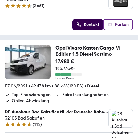
(
2661
)
4.6 Sterne
Kontakt
Parken
Opel Vivaro Kasten Cargo M
Edition 1.5 Diesel Sortimo
17.980 €
19% MwSt.
Fairer Preis
EZ 06/2021
•
49.438 km
•
88 kW (120 PS)
•
Diesel
Top-Finanzierungen
Faire Inzahlungnahmen
Online-Abwicklung
DB Autohaus Bad Salzuflen NL der Deutsche Bahn
Connect GmbH
32105 Bad Salzuflen
(
115
)
4.7 Sterne