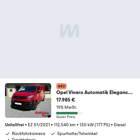
NEU
Opel Vivaro Automatik Elegance
Standheizung PDC 177Ps
17.985 €
19% MwSt.
Guter Preis
Unfallfrei
•
EZ 01/2021
•
112.540 km
•
130 kW (177 PS)
•
Diesel
Rückfahrkamera
Spurhalte/Totwinkel
Dachträger