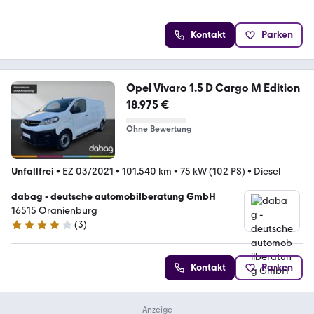
Kontakt
Parken
Opel Vivaro 1.5 D Cargo M Edition
18.975 €
Ohne Bewertung
Unfallfrei
•
EZ 03/2021
•
101.540 km
•
75 kW (102 PS)
•
Diesel
dabag - deutsche automobilberatung GmbH
16515 Oranienburg
(
3
)
4 Sterne
Kontakt
Parken