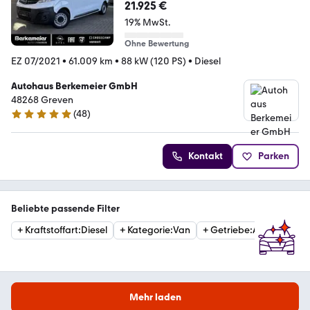
21.925 €
19% MwSt.
Ohne Bewertung
EZ 07/2021
•
61.009 km
•
88 kW (120 PS)
•
Diesel
Autohaus Berkemeier GmbH
48268 Greven
(
48
)
4.9 Sterne
Kontakt
Parken
Beliebte passende Filter
+
Kraftstoffart
:
Diesel
+
Kategorie
:
Van
+
Getriebe
:
Automatik
Mehr laden