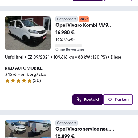
Gesponsert
NEU
Opel Vivaro Kombi M/9
SITZER/Tempomat/Klima/PDC/A
16.980 €
HK..
19% MwSt.
Ohne Bewertung
Unfallfrei
•
EZ 09/2021
•
109.616 km
•
88 kW (120 PS)
•
Diesel
R&D AUTOMOBILE
34576 Homberg/Efze
(
50
)
5 Sterne
Kontakt
Parken
Gesponsert
Opel Vivaro service neu,
Winterreifen, Gepflegt
12.899 €