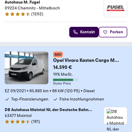
Autohaus M. Fugel
09224 Chemnitz - Mittelbach
(
1202
)
4.6 Sterne
Kontakt
Parken
NEU
Opel Vivaro Kasten Cargo M
Edition 1.5 Diesel Sortimo
14.590 €
19% MwSt.
Guter Preis
EZ 09/2021
•
85.885 km
•
88 kW (120 PS)
•
Diesel
Top-Finanzierungen
Faire Inzahlungnahmen
DB Autohaus Maintal NL der Deutsche Bahn
Connect GmbH
63477 Maintal
(
181
)
4.4 Sterne