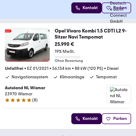
Kontakt
Parken
Opel Vivaro Kombi 1.5 CDTI L2 9-
Sitzer Navi Tempomat
25.990 €
19% MwSt.
Ohne Bewertung
Unfallfrei
•
EZ 01/2021
•
56.134 km
•
88 kW (120 PS)
•
Diesel
Navigationssystem
Klimaanlage
Tempomat
Autoland NL Wismar
23970 Wismar
(
8
)
5 Sterne
Kontakt
Parken