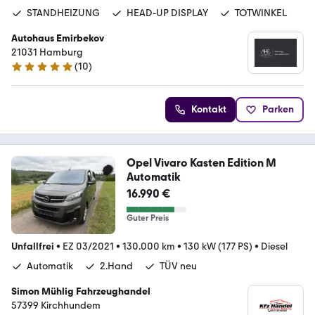
STANDHEIZUNG
HEAD-UP DISPLAY
TOTWINKEL
Autohaus Emirbekov
21031 Hamburg
(
10
)
5 Sterne
Kontakt
Parken
Opel Vivaro Kasten Edition M
Automatik
16.990 €
Guter Preis
Unfallfrei
•
EZ 03/2021
•
130.000 km
•
130 kW (177 PS)
•
Diesel
Automatik
2.Hand
TÜV neu
Simon Mühlig Fahrzeughandel
57399 Kirchhundem