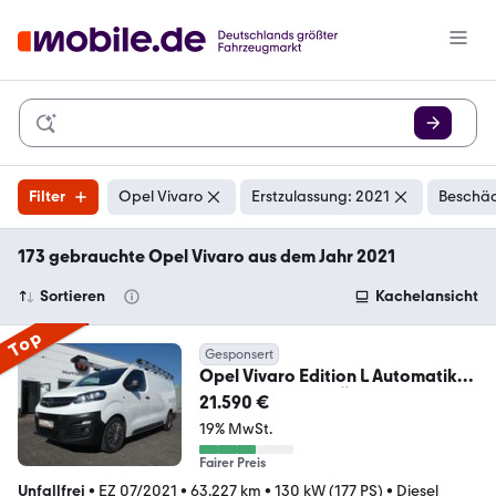
Filter
Opel Vivaro
Erstzulassung: 2021
Beschäd
173 gebrauchte Opel Vivaro aus dem Jahr 2021
Sortieren
Kachelansicht
Top
Gesponsert
Opel Vivaro Edition L Automatik
*KLIMA*DACHTRÄGER*
21.590 €
19% MwSt.
Fairer Preis
Unfallfrei
•
EZ 07/2021
•
63.227 km
•
130 kW (177 PS)
•
Diesel