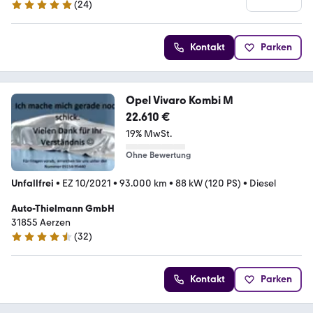
(
24
)
5 Sterne
Kontakt
Parken
Opel Vivaro Kombi M
22.610 €
19% MwSt.
Ohne Bewertung
Unfallfrei
•
EZ 10/2021
•
93.000 km
•
88 kW (120 PS)
•
Diesel
Auto-Thielmann GmbH
31855 Aerzen
(
32
)
4.7 Sterne
Kontakt
Parken