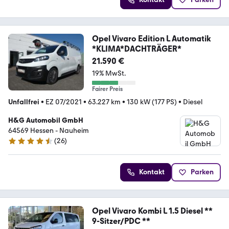
Opel Vivaro Edition L Automatik
*KLIMA*DACHTRÄGER*
21.590 €
19% MwSt.
Fairer Preis
Unfallfrei
•
EZ 07/2021
•
63.227 km
•
130 kW (177 PS)
•
Diesel
H&G Automobil GmbH
64569 Hessen - Nauheim
(
26
)
4.5 Sterne
Kontakt
Parken
Opel Vivaro Kombi L 1.5 Diesel **
9-Sitzer/PDC **