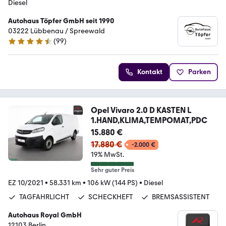
Diesel
Autohaus Töpfer GmbH seit 1990
03222 Lübbenau / Spreewald
(
99
)
4.6 Sterne
Kontakt
Parken
Opel Vivaro 2.0 D KASTEN L
1.HAND,KLIMA,TEMPOMAT,PDC
15.880 €
17.880 €
-2.000 €
19% MwSt.
Sehr guter Preis
EZ 10/2021
•
58.331 km
•
106 kW (144 PS)
•
Diesel
TAGFAHRLICHT
SCHECKHEFT
BREMSASSISTENT
Autohaus Royal GmbH
12103 Berlin