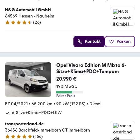
H&G Automobil GmbH
64569 Hessen - Nauheim
(
26
)
4.5 Sterne
Kontakt
Parken
Opel Vivaro Edition M Mixto 6-
Sitze+Klima+PDC+Tempom
20.990 €
19% MwSt.
Fairer Preis
EZ 04/2021
•
65.200 km
•
90 kW (122 PS)
•
Diesel
6-Sitze+Klima+PDC+LKW
transporterland.de
36456 Barchfeld-Immelborn OT Immelborn
(
166
)
4.9 Sterne