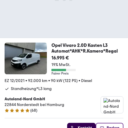
Opel Vivaro 2.0D Kasten L3
Automat*AHK*R.Kamera*Regal
16.995 €
19% MwSt.
Fairer Preis
EZ 12/2021
•
92.000 km
•
90 kW (122 PS)
•
Diesel
Standheizung*L3 lang
Autoland-Nord GmbH
22844 Norderstedt bei Hamburg
(
68
)
4.9 Sterne
Kontakt
Parken