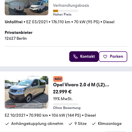
Verhandlungsbasis
Hoher Preis
Unfallfrei
•
EZ 03/2021
•
176.110 km
•
70 kW (95 PS)
•
Diesel
Privatanbieter
12627 Berlin
Kontakt
Parken
NEU
Opel Vivaro 2.0 d M (L2)
9Sitze|AHK|PDC|IntelliLink
22.999 €
19% MwSt.
Ohne Bewertung
EZ 10/2021
•
70.980 km
•
106 kW (144 PS)
•
Diesel
Anhängekupplung abnehm
9 Sitze
Klimaanlage