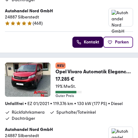
Autohandel Nord GmbH
24887 Silberstedt
(
468
)
5 Sterne
Kontakt
Parken
NEU
Opel Vivaro Automatik Elegance
Standheizung PDC 177Ps
17.285 €
19% MwSt.
Guter Preis
Unfallfrei
•
EZ 01/2021
•
119.376 km
•
130 kW (177 PS)
•
Diesel
Rückfahrkamera
Spurhalte/Totwinkel
Dachträger
Autohandel Nord GmbH
24887 Silberstedt