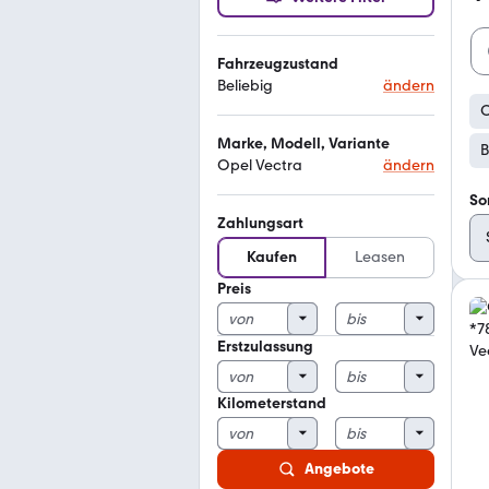
Fahrzeugzustand
Beliebig
ändern
O
Marke, Modell, Variante
B
Opel Vectra
ändern
So
Zahlungsart
Kaufen
Leasen
Preis
Erstzulassung
Kilometerstand
Angebote