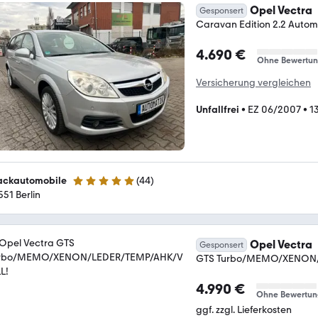
Opel Vectra
Gesponsert
Caravan Edition 2.2 Autom
4.690 €
Ohne Bewertu
Versicherung vergleichen
Unfallfrei
•
EZ 06/2007
•
1
ackautomobile
(
44
)
4.9 Sterne
551 Berlin
Opel Vectra
Gesponsert
GTS Turbo/MEMO/XENON/
4.990 €
Ohne Bewertun
ggf. zzgl. Lieferkosten