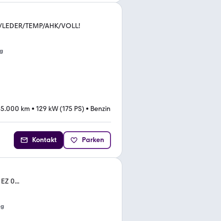
LEDER/TEMP/AHK/VOLL!
g
85.000 km
•
129 kW (175 PS)
•
Benzin
Kontakt
Parken
EZ 0...
ng