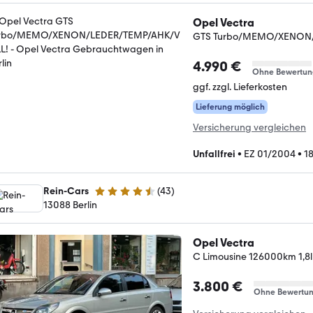
Opel Vectra
GTS Turbo/MEMO/XENON/
4.990 €
Ohne Bewertun
ggf. zzgl. Lieferkosten
Lieferung möglich
Versicherung vergleichen
Unfallfrei
•
EZ 01/2004
•
1
Rein-Cars
(
43
)
4.7 Sterne
13088 Berlin
Opel Vectra
C Limousine 126000km 1,8l 
3.800 €
Ohne Bewertu