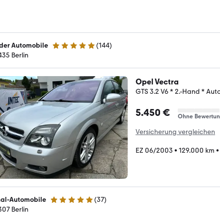
der Automobile
(
144
)
5 Sterne
435 Berlin
Opel Vectra
GTS 3.2 V6 * 2.-Hand * Aut
5.450 €
Ohne Bewertu
Versicherung vergleichen
EZ 06/2003
•
129.000 km
nal-Automobile
(
37
)
5 Sterne
307 Berlin