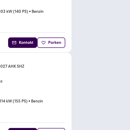
103 kW (140 PS)
•
Benzin
Kontakt
Parken
.2027 AHK SHZ
ng
114 kW (155 PS)
•
Benzin