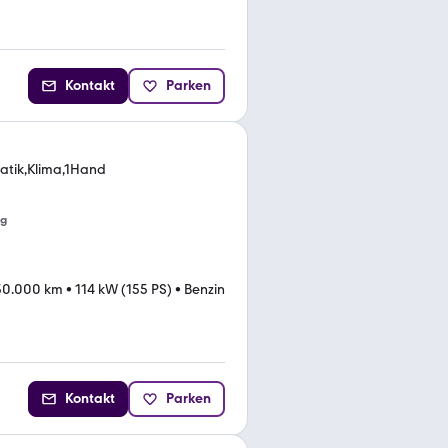
Kontakt
Parken
atik,Klima,1Hand
ng
30.000 km
•
114 kW (155 PS)
•
Benzin
Kontakt
Parken