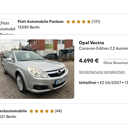
Flott Automobile Pankow
(
131
)
4.9 Sterne
13089 Berlin
Opel Vectra
Caravan Edition 2.2 Autom
4.690 €
Ohne Bewertu
Versicherung vergleichen
Unfallfrei
•
EZ 06/2007
•
1
ackautomobile
(
44
)
4.9 Sterne
551 Berlin