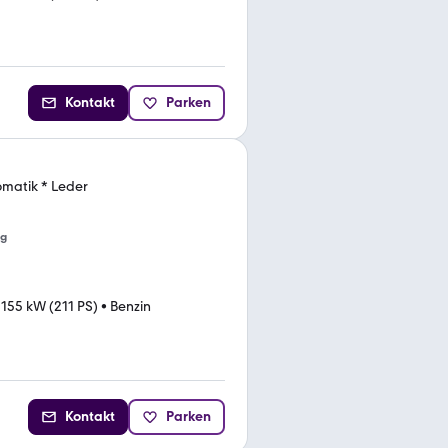
Kontakt
Parken
omatik * Leder
ng
•
155 kW (211 PS)
•
Benzin
Kontakt
Parken