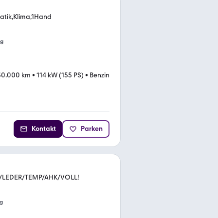
atik,Klima,1Hand
ng
30.000 km
•
114 kW (155 PS)
•
Benzin
Kontakt
Parken
LEDER/TEMP/AHK/VOLL!
g