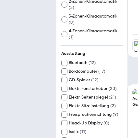
2-Zonen-Klimaautomatik
(
5
)
3-Zonen-Klimaautomatik
(
0
)
4-Zonen-Klimaautomatik
(
1
)
Ausstattung
Bluetooth
(
12
)
Bordcomputer
(
17
)
CD-Spieler
(
12
)
Elektr. Fensterheber
(
20
)
Elektr. Seitenspiegel
(
21
)
Elektr. Sitzeinstellung
(
2
)
Freisprecheinrichtung
(
9
)
Head-Up Display
(
0
)
Isofix
(
11
)