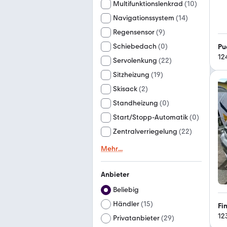
Multifunktionslenkrad
(
10
)
Navigationssystem
(
14
)
Regensensor
(
9
)
Schiebedach
(
0
)
Pu
12
Servolenkung
(
22
)
Sitzheizung
(
19
)
Skisack
(
2
)
Standheizung
(
0
)
Start/Stopp-Automatik
(
0
)
Zentralverriegelung
(
22
)
Mehr
...
Anbieter
Beliebig
Händler
(
15
)
Fi
12
Privatanbieter
(
29
)