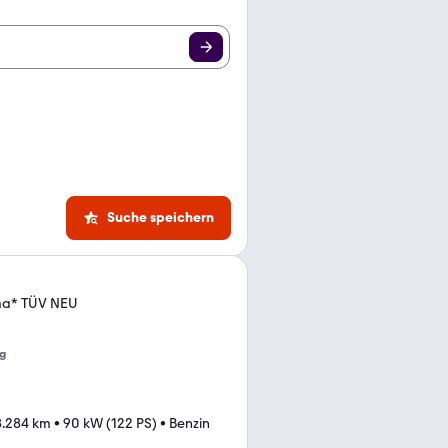
Suche speichern
ima* TÜV NEU
g
8.284 km
•
90 kW (122 PS)
•
Benzin