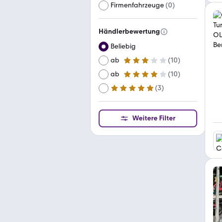
Firmenfahrzeuge
(
0
)
Händlerbewertung
Beliebig
ab
(
10
)
3 Sterne
ab
(
10
)
4 Sterne
(
3
)
ab
5 Sterne
Weitere Filter