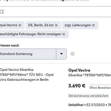
pel Vectra
DE, Berlin, 26 km
zzgl. Lieferungen
eschädigte Fahrzeuge: Nicht anzeigen
rtieren nach
Opel Vectra
Silverline *78TKM*MFL*Kl
3.690 €
Ohne Bewertun
Versicherung vergleichen
Unfallfrei
•
EZ 07/2003
•
7