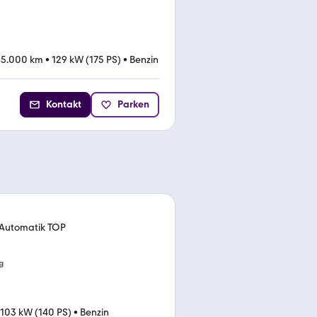
85.000 km
•
129 kW (175 PS)
•
Benzin
Kontakt
Parken
s Automatik TOP
g
103 kW (140 PS)
•
Benzin