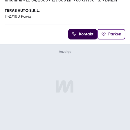
Unfallfrei
•
EZ 04/2005
•
129.000 km
•
66 kW (90 PS)
•
Benzin
TERAS AUTO S.R.L.
IT-27100 Pavia
Kontakt
Parken