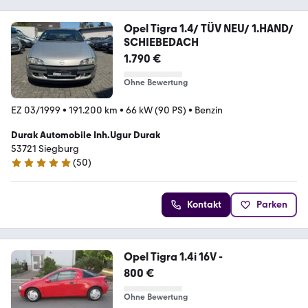
Opel Tigra 1.4/ TÜV NEU/ 1.HAND/
SCHIEBEDACH
1.790 €
Ohne Bewertung
EZ 03/1999
•
191.200 km
•
66 kW (90 PS)
•
Benzin
Durak Automobile Inh.Ugur Durak
53721 Siegburg
(
50
)
4.8 Sterne
Kontakt
Parken
Opel Tigra 1.4i 16V -
800 €
Ohne Bewertung