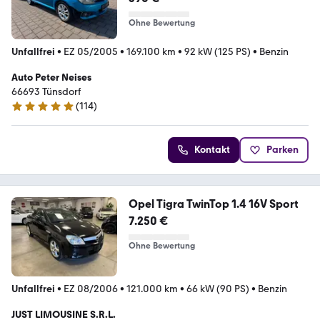
Ohne Bewertung
Unfallfrei
•
EZ 05/2005
•
169.100 km
•
92 kW (125 PS)
•
Benzin
Auto Peter Neises
66693 Tünsdorf
(
114
)
4.8 Sterne
Kontakt
Parken
Opel Tigra TwinTop 1.4 16V Sport
7.250 €
Ohne Bewertung
Unfallfrei
•
EZ 08/2006
•
121.000 km
•
66 kW (90 PS)
•
Benzin
JUST LIMOUSINE S.R.L.