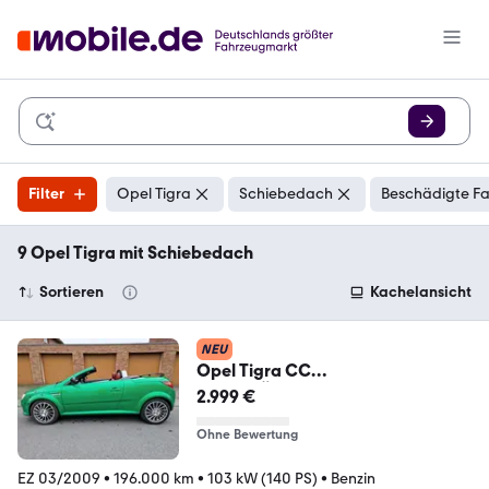
Filter
Opel Tigra
Schiebedach
Beschädigte Fa
9 Opel Tigra mit Schiebedach
Sortieren
Kachelansicht
NEU
Opel Tigra CC
Sport/TÜV+Inspekt+Zustandsberi
2.999 €
cht inkls
Ohne Bewertung
EZ 03/2009
•
196.000 km
•
103 kW (140 PS)
•
Benzin