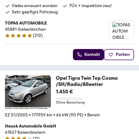
Vieles erneuert worden
TÜV + Inspektion neu!
Sehr gepflgts Fahrzeug
TOPAS AUTOMOBILE
45881 Gelsenkirchen
(
312
)
5 Sterne
Kontakt
Parken
Opel Tigra Twin Top Cosmo
/SH/Radio/Allwetter
1.450 €
Ohne Bewertung
EZ 01/2005
•
177.959 km
•
66 kW (90 PS)
•
Benzin
Hauck Automobile GmbH
67657 Kaiserslautern
(
11
)