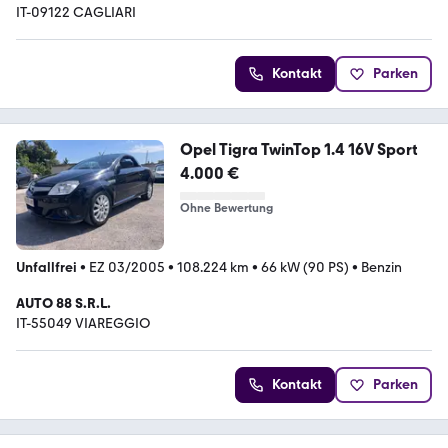
IT-09122 CAGLIARI
Kontakt
Parken
Opel Tigra TwinTop 1.4 16V Sport
4.000 €
Ohne Bewertung
Unfallfrei
•
EZ 03/2005
•
108.224 km
•
66 kW (90 PS)
•
Benzin
AUTO 88 S.R.L.
IT-55049 VIAREGGIO
Kontakt
Parken