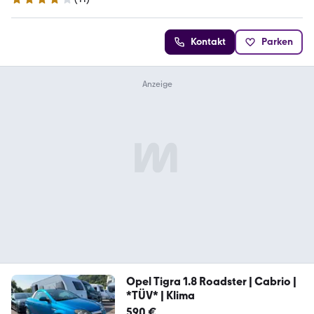
4.1 Sterne
Kontakt
Parken
Opel Tigra 1.8 Roadster | Cabrio |
*TÜV* | Klima
590 €