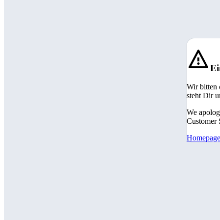
Ei
Wir bitten
steht Dir 
We apologi
Customer S
Homepag