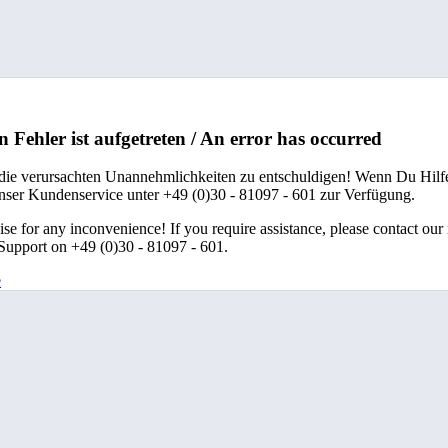
n Fehler ist aufgetreten / An error has occurred
 die verursachten Unannehmlichkeiten zu entschuldigen! Wenn Du Hilfe
unser Kundenservice unter +49 (0)30 - 81097 - 601 zur Verfügung.
se for any inconvenience! If you require assistance, please contact our
upport on +49 (0)30 - 81097 - 601.
e