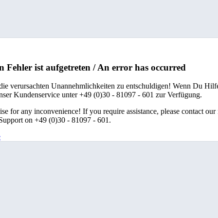
n Fehler ist aufgetreten / An error has occurred
 die verursachten Unannehmlichkeiten zu entschuldigen! Wenn Du Hilfe
unser Kundenservice unter +49 (0)30 - 81097 - 601 zur Verfügung.
se for any inconvenience! If you require assistance, please contact our
upport on +49 (0)30 - 81097 - 601.
e