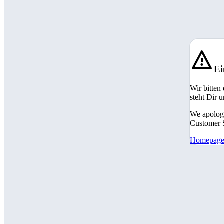
Ei
Wir bitten
steht Dir 
We apologi
Customer S
Homepag