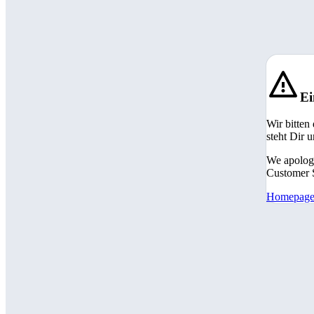
Ei
Wir bitten
steht Dir 
We apologi
Customer S
Homepag