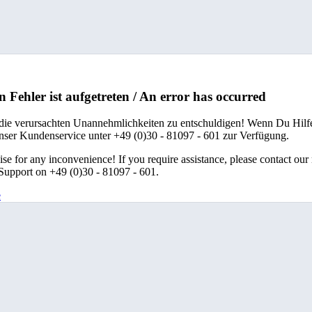
n Fehler ist aufgetreten / An error has occurred
 die verursachten Unannehmlichkeiten zu entschuldigen! Wenn Du Hilfe
unser Kundenservice unter +49 (0)30 - 81097 - 601 zur Verfügung.
se for any inconvenience! If you require assistance, please contact our
upport on +49 (0)30 - 81097 - 601.
e