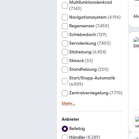
Multifunktionslenkrad
(
7.143
)
66
Navigationssystem
(
4.196
)
Regensensor
(
7.450
)
Schiebedach
(
129
)
Servolenkung
(
7.803
)
Sitzheizung
(
6.824
)
Skisack
(
53
)
Standheizung
(
220
)
Start/Stopp-Automatik
(
6.909
)
Zentralverriegelung
(
7.770
)
Mehr
...
Anbieter
Beliebig
Händler
(
8.389
)