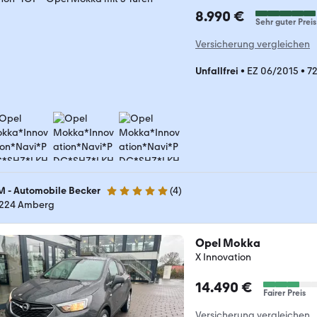
8.990 €
Sehr guter Preis
Versicherung vergleichen
Unfallfrei
•
EZ 06/2015
•
7
M - Automobile Becker
(
4
)
5 Sterne
224 Amberg
Opel Mokka
X Innovation
14.490 €
Fairer Preis
Versicherung vergleichen