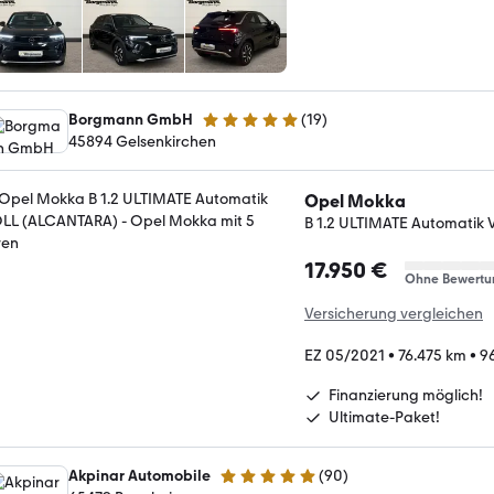
Borgmann GmbH
(
19
)
5 Sterne
45894 Gelsenkirchen
Opel Mokka
B 1.2 ULTIMATE Automatik
17.950 €
Ohne Bewertu
Versicherung vergleichen
EZ 05/2021
•
76.475 km
•
96
Finanzierung möglich!
Ultimate-Paket!
Akpinar Automobile
(
90
)
4.8 Sterne