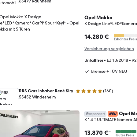
65479 Raunheim
Opel Mokka
X Design Line*LED*Kamera
14.280 €
Erhöhter Preis
Versicherung vergleichen
Unfallfrei
•
EZ 10/2018
•
92
Bremse + TÜV NEU
RRS Cars Inhaber René Siry
(
160
)
4.9 Sterne
55452 Windesheim
Opel M
Gesponsert
NEU
X 1.4 T ULTIMATE Kamera 
¹
13.870 €
Guter Preis