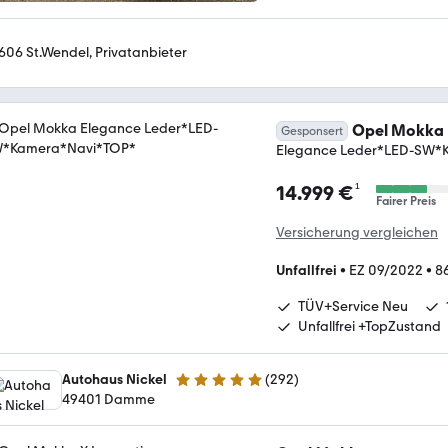
606 St.Wendel, Privatanbieter
Opel Mokka
Gesponsert
Elegance Leder*LED-SW*
¹
14.999 €
Fairer Preis
Versicherung vergleichen
Unfallfrei
•
EZ 09/2022
•
8
TÜV+Service Neu
Unfallfrei +TopZustand
Autohaus Nickel
(
292
)
4.8 Sterne
49401 Damme