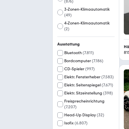
(
876
)
3-Zonen-Klimaautomatik
(
49
)
4-Zonen-Klimaautomatik
(
2
)
Ausstattung
Hä
81
Bluetooth
(
7.811
)
Bordcomputer
(
7.186
)
CD-Spieler
(
997
)
Elektr. Fensterheber
(
7.583
)
Elektr. Seitenspiegel
(
7.671
)
Elektr. Sitzeinstellung
(
398
)
Freisprecheinrichtung
(
7.207
)
Head-Up Display
(
32
)
Isofix
(
6.807
)