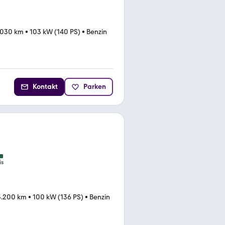
.030 km
•
103 kW (140 PS)
•
Benzin
Kontakt
Parken
is
3.200 km
•
100 kW (136 PS)
•
Benzin