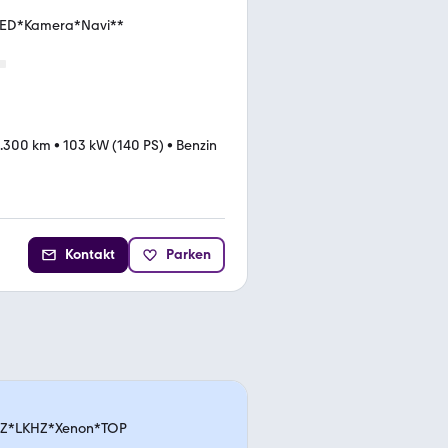
*LED*Kamera*Navi**
.300 km
•
103 kW (140 PS)
•
Benzin
Kontakt
Parken
HZ*LKHZ*Xenon*TOP