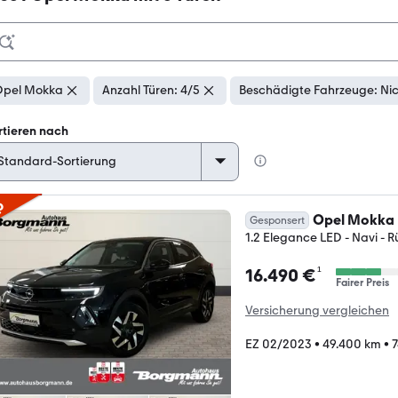
pel Mokka
Anzahl Türen: 4/5
Beschädigte Fahrzeuge: Ni
rtieren nach
p
Opel Mokka
Gesponsert
1.2 Elegance LED - Navi - 
¹
16.490 €
Fairer Preis
Versicherung vergleichen
EZ 02/2023
•
49.400 km
•
7