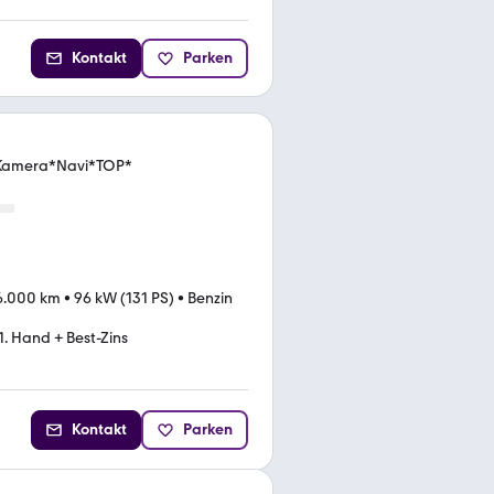
Kontakt
Parken
Kamera*Navi*TOP*
6.000 km
•
96 kW (131 PS)
•
Benzin
1. Hand + Best-Zins
Kontakt
Parken