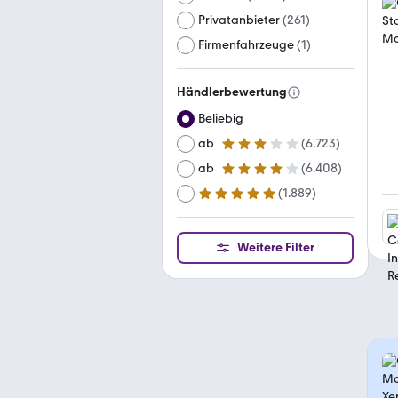
Privatanbieter
(
261
)
Firmenfahrzeuge
(
1
)
Händlerbewertung
Beliebig
ab
(
6.723
)
3 Sterne
ab
(
6.408
)
4 Sterne
(
1.889
)
ab
5 Sterne
Weitere Filter