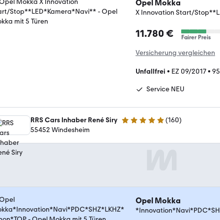
Opel Mokka
X Innovation Start/Stop*
11.780 €
Fairer Preis
Versicherung vergleichen
Unfallfrei
•
EZ 09/2017
•
95
Service NEU
RRS Cars Inhaber René Siry
(
160
)
4.9 Sterne
55452 Windesheim
Opel Mokka
*Innovation*Navi*PDC*S