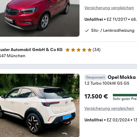
Versicherung vergleichen
Unfallfrei
•
EZ 11/2017
•
68
Sitz- / Lenkradheizung
usler Automobil GmbH & Co KG
(
34
)
5 Sterne
547 München
Opel Mokka
Gesponsert
1.2 Turbo 100kW GS GS
17.500 €
Sehr guter Pre
Versicherung vergleichen
Unfallfrei
•
EZ 02/2024
•
1