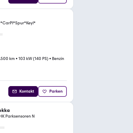
*CarPl*Spur*Keyl*
.500 km
•
103 kW (140 PS)
•
Benzin
Kontakt
Parken
okka
AHK Parksensoren N