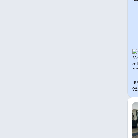
IB
92