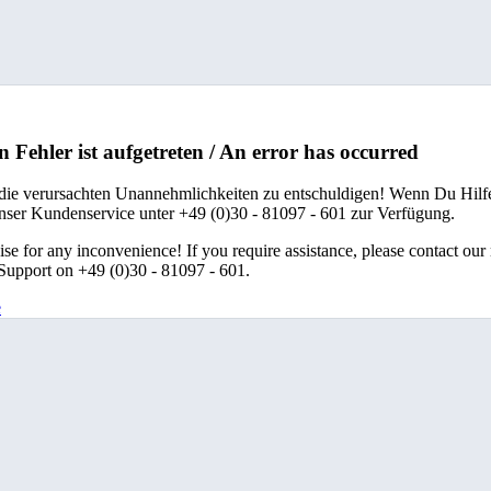
n Fehler ist aufgetreten / An error has occurred
 die verursachten Unannehmlichkeiten zu entschuldigen! Wenn Du Hilfe
unser Kundenservice unter +49 (0)30 - 81097 - 601 zur Verfügung.
se for any inconvenience! If you require assistance, please contact our
upport on +49 (0)30 - 81097 - 601.
e