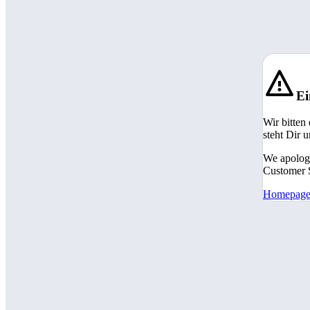
Ei
Wir bitten
steht Dir 
We apologi
Customer S
Homepag