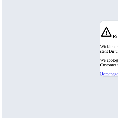
Ei
Wir bitten
steht Dir 
We apologi
Customer S
Homepag