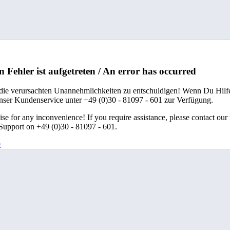
n Fehler ist aufgetreten / An error has occurred
 die verursachten Unannehmlichkeiten zu entschuldigen! Wenn Du Hilfe
unser Kundenservice unter +49 (0)30 - 81097 - 601 zur Verfügung.
se for any inconvenience! If you require assistance, please contact our
upport on +49 (0)30 - 81097 - 601.
e