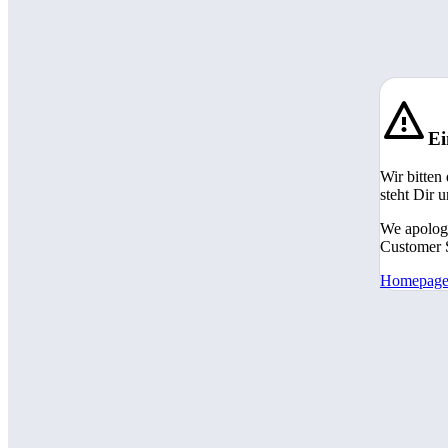
Ei
Wir bitten
steht Dir 
We apologi
Customer S
Homepag