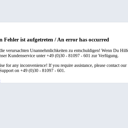
n Fehler ist aufgetreten / An error has occurred
 die verursachten Unannehmlichkeiten zu entschuldigen! Wenn Du Hilfe
unser Kundenservice unter +49 (0)30 - 81097 - 601 zur Verfügung.
se for any inconvenience! If you require assistance, please contact our
upport on +49 (0)30 - 81097 - 601.
e