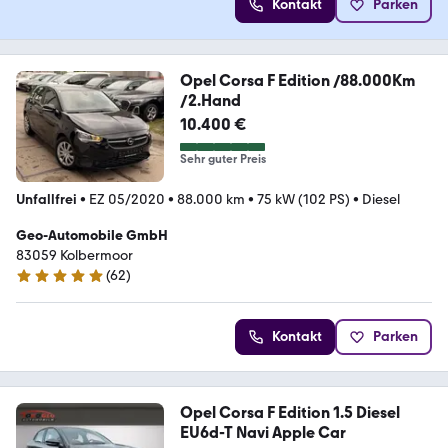
Kontakt
Parken
Opel Corsa F Edition /88.000Km
/2.Hand
10.400 €
Sehr guter Preis
Unfallfrei
•
EZ 05/2020
•
88.000 km
•
75 kW (102 PS)
•
Diesel
Geo-Automobile GmbH
83059 Kolbermoor
(
62
)
5 Sterne
Kontakt
Parken
Opel Corsa F Edition 1.5 Diesel
EU6d-T Navi Apple Car