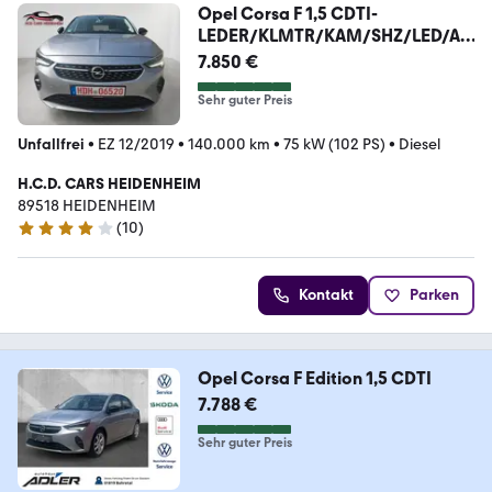
Opel Corsa F 1,5 CDTI-
LEDER/KLMTR/KAM/SHZ/LED/AL
U
7.850 €
Sehr guter Preis
Unfallfrei
•
EZ 12/2019
•
140.000 km
•
75 kW (102 PS)
•
Diesel
H.C.D. CARS HEIDENHEIM
89518 HEIDENHEIM
(
10
)
4.1 Sterne
Kontakt
Parken
Opel Corsa F Edition 1,5 CDTI
7.788 €
Sehr guter Preis