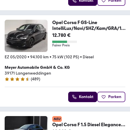
Kontakt
Parken
Opel Corsa F GS-Line
IntelliLux/Navi/SHZ/Kam/GRA/17
LM
12.780 €
Fairer Preis
EZ 05/2020
•
94.100 km
•
75 kW (102 PS)
•
Diesel
Meyer Automobile GmbH & Co. KG
39171 Langenweddingen
(
489
)
4.6 Sterne
Kontakt
Parken
NEU
Opel Corsa F 1.5 Diesel Elegance