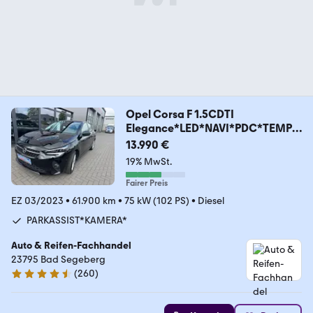
Opel Corsa F 1.5CDTI
Elegance*LED*NAVI*PDC*TEMPO
MAT
13.990 €
19% MwSt.
Fairer Preis
EZ 03/2023
•
61.900 km
•
75 kW (102 PS)
•
Diesel
PARKASSIST*KAMERA*
Auto & Reifen-Fachhandel
23795 Bad Segeberg
(
260
)
4.7 Sterne