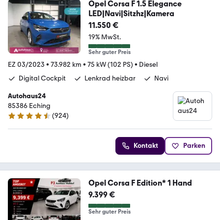
Opel Corsa F 1.5 Elegance
LED|Navi|Sitzhz|Kamera
11.550 €
19% MwSt.
Sehr guter Preis
EZ 03/2023
•
73.982 km
•
75 kW (102 PS)
•
Diesel
Digital Cockpit
Lenkrad heizbar
Navi
Autohaus24
85386 Eching
(
924
)
4.4 Sterne
Kontakt
Parken
Opel Corsa F Edition* 1 Hand
9.399 €
Sehr guter Preis