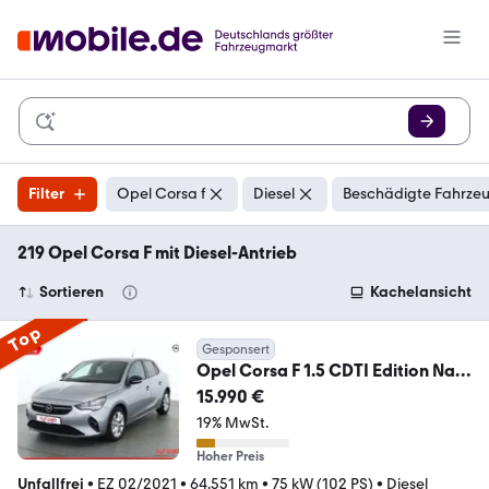
Filter
Opel Corsa f
Diesel
Beschädigte Fahrzeu
219 Opel Corsa F mit Diesel-Antrieb
Sortieren
Kachelansicht
Top
Gesponsert
Opel Corsa F 1.5 CDTI Edition Navi
Sitzheizung Klima
15.990 €
19% MwSt.
Hoher Preis
Unfallfrei
•
EZ 02/2021
•
64.551 km
•
75 kW (102 PS)
•
Diesel