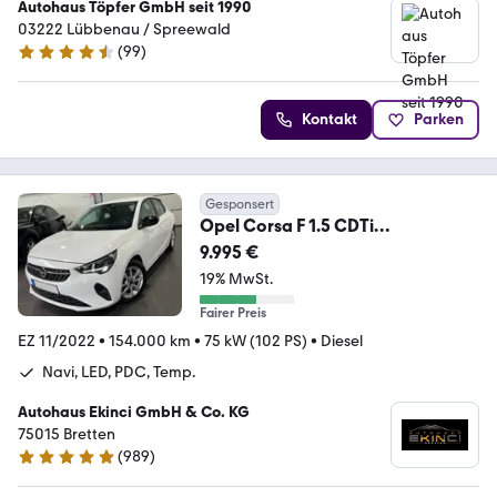
Autohaus Töpfer GmbH seit 1990
03222 Lübbenau / Spreewald
(
99
)
4.6 Sterne
Kontakt
Parken
Gesponsert
Opel Corsa F 1.5 CDTi
**Navi*LED*Temp*PDC**
9.995 €
19% MwSt.
Fairer Preis
EZ 11/2022
•
154.000 km
•
75 kW (102 PS)
•
Diesel
Navi, LED, PDC, Temp.
Autohaus Ekinci GmbH & Co. KG
75015 Bretten
(
989
)
4.8 Sterne