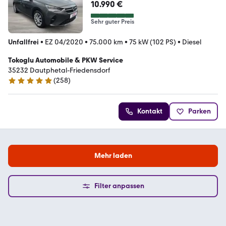
10.990 €
Sehr guter Preis
Unfallfrei
•
EZ 04/2020
•
75.000 km
•
75 kW (102 PS)
•
Diesel
Tokoglu Automobile & PKW Service
35232 Dautphetal-Friedensdorf
(
258
)
4.9 Sterne
Kontakt
Parken
Mehr laden
Filter anpassen