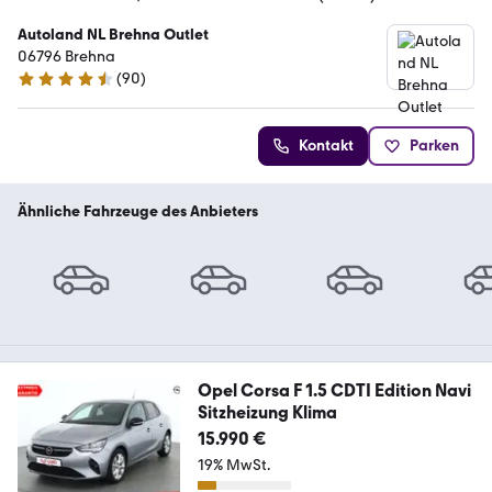
Autoland NL Brehna Outlet
06796 Brehna
(
90
)
4.3 Sterne
Kontakt
Parken
Ähnliche Fahrzeuge des Anbieters
Opel Corsa F 1.5 CDTI Edition Navi
Sitzheizung Klima
15.990 €
19% MwSt.