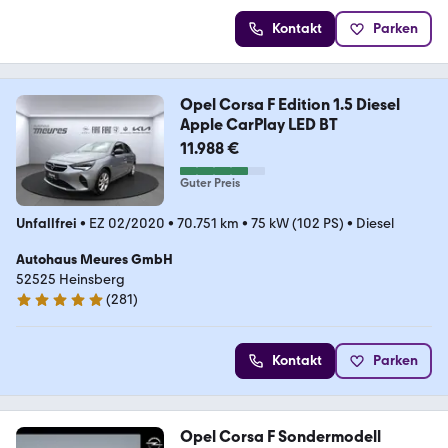
Kontakt
Parken
Opel Corsa F Edition 1.5 Diesel
Apple CarPlay LED BT
11.988 €
Guter Preis
Unfallfrei
•
EZ 02/2020
•
70.751 km
•
75 kW (102 PS)
•
Diesel
Autohaus Meures GmbH
52525 Heinsberg
(
281
)
4.8 Sterne
Kontakt
Parken
Opel Corsa F Sondermodell