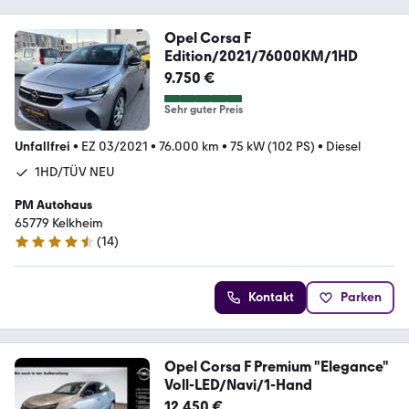
Opel Corsa F
Edition/2021/76000KM/1HD
9.750 €
Sehr guter Preis
Unfallfrei
•
EZ 03/2021
•
76.000 km
•
75 kW (102 PS)
•
Diesel
1HD/TÜV NEU
PM Autohaus
65779 Kelkheim
(
14
)
4.7 Sterne
Kontakt
Parken
Opel Corsa F Premium "Elegance"
Voll-LED/Navi/1-Hand
12.450 €