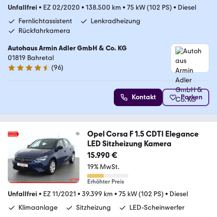
Unfallfrei
•
EZ 02/2020
•
138.500 km
•
75 kW (102 PS)
•
Diesel
Fernlichtassistent
Lenkradheizung
Rückfahrkamera
Autohaus Armin Adler GmbH & Co. KG
01819 Bahretal
(
96
)
4.7 Sterne
Kontakt
Parken
Opel Corsa F 1.5 CDTI Elegance
LED Sitzheizung Kamera
15.990 €
19% MwSt.
Erhöhter Preis
Unfallfrei
•
EZ 11/2021
•
39.399 km
•
75 kW (102 PS)
•
Diesel
Klimaanlage
Sitzheizung
LED-Scheinwerfer