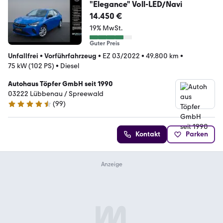
"Elegance" Voll-LED/Navi
14.450 €
19% MwSt.
Guter Preis
Unfallfrei
•
Vorführfahrzeug
•
EZ 03/2022
•
49.800 km
•
75 kW (102 PS)
•
Diesel
Autohaus Töpfer GmbH seit 1990
03222 Lübbenau / Spreewald
(
99
)
4.6 Sterne
Kontakt
Parken