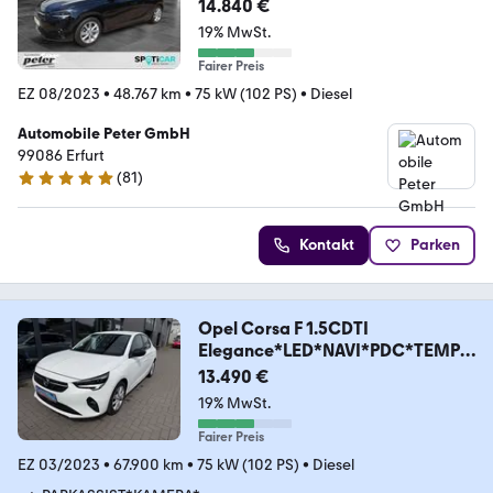
Klimaautomatik Sitzh
14.840 €
19% MwSt.
Fairer Preis
EZ 08/2023
•
48.767 km
•
75 kW (102 PS)
•
Diesel
Automobile Peter GmbH
99086 Erfurt
(
81
)
4.9 Sterne
Kontakt
Parken
Opel Corsa F 1.5CDTI
Elegance*LED*NAVI*PDC*TEMPO
MAT
13.490 €
19% MwSt.
Fairer Preis
EZ 03/2023
•
67.900 km
•
75 kW (102 PS)
•
Diesel