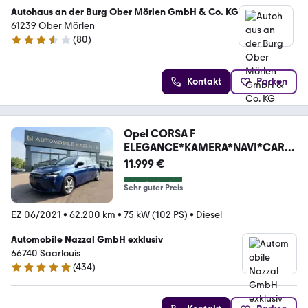
Autohaus an der Burg Ober Mörlen GmbH & Co. KG
61239 Ober Mörlen
(
80
)
3.7 Sterne
Kontakt
Parken
Opel CORSA F
ELEGANCE*KAMERA*NAVI*CARPL
AY*ACC*
11.999 €
Sehr guter Preis
EZ 06/2021
•
62.200 km
•
75 kW (102 PS)
•
Diesel
Automobile Nazzal GmbH exklusiv
66740 Saarlouis
(
434
)
4.8 Sterne