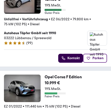
19% MwSt.
Guter Preis
Unfallfrei
•
Vorführfahrzeug
•
EZ 06/2022
•
79.800 km
•
75 kW (102 PS)
•
Diesel
Autohaus Töpfer GmbH seit 1990
03222 Lübbenau / Spreewald
(
99
)
4.6 Sterne
Kontakt
Parken
Opel Corsa F Edition
10.999 €
19% MwSt.
Fairer Preis
EZ 01/2022
•
111.440 km
•
75 kW (102 PS)
•
Diesel