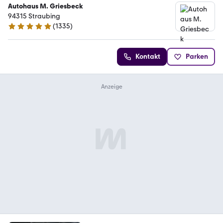
Autohaus M. Griesbeck
94315 Straubing
(
1335
)
4.9 Sterne
Kontakt
Parken