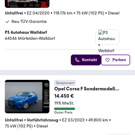
Unfallfrei
•
EZ 04/2020
•
118.176 km
•
75 kW (102 PS)
•
Diesel
Neu TÜV-Garantie
P3 Autohaus Walldorf
64546 Mörfelden-Walldorf
Kontakt
Parken
Gesponsert
Opel Corsa F Sondermodell
"Elegance" Voll-LED/Navi
14.450 €
19% MwSt.
Guter Preis
Unfallfrei
•
Vorführfahrzeug
•
EZ 03/2022
•
49.800 km
•
75 kW (102 PS)
•
Diesel