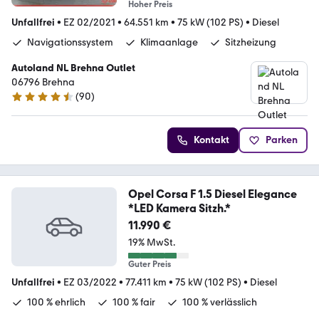
Hoher Preis
Unfallfrei
•
EZ 02/2021
•
64.551 km
•
75 kW (102 PS)
•
Diesel
Navigationssystem
Klimaanlage
Sitzheizung
Autoland NL Brehna Outlet
06796 Brehna
(
90
)
4.3 Sterne
Kontakt
Parken
Opel Corsa F 1.5 Diesel Elegance
*LED Kamera Sitzh.*
11.990 €
19% MwSt.
Guter Preis
Unfallfrei
•
EZ 03/2022
•
77.411 km
•
75 kW (102 PS)
•
Diesel
100 % ehrlich
100 % fair
100 % verlässlich