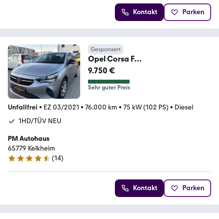
Kontakt
Parken
Gesponsert
Opel Corsa F
Edition/2021/76000KM/1HD
9.750 €
Sehr guter Preis
Unfallfrei
•
EZ 03/2021
•
76.000 km
•
75 kW (102 PS)
•
Diesel
1HD/TÜV NEU
PM Autohaus
65779 Kelkheim
(
14
)
4.7 Sterne
Kontakt
Parken