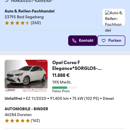
PARKASSIST*KAMERA*
Auto & Reifen-Fachhandel
23795 Bad Segeberg
(
260
)
4.7 Sterne
Kontakt
Parken
Opel Corsa F
Elegance*SORGLOS-
PAKET*GARANTIE*TOP*
11.888 €
19% MwSt.
Fairer Preis
Unfallfrei
•
EZ 11/2020
•
91.400 km
•
75 kW (102 PS)
•
Diesel
AUTOMOBILE - BINDER
46284 Dorsten
(
162
)
4.9 Sterne