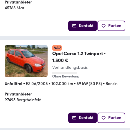
Privatanbieter
45768 Marl
Kontakt
Parken
NEU
Opel Corsa 1.2 Twinport -
1.300 €
Verhandlungsbasis
Ohne Bewertung
Unfallfrei
•
EZ 06/2005
•
102.000 km
•
59 kW (80 PS)
•
Benzin
Privatanbieter
97493 Bergrheinfeld
Kontakt
Parken