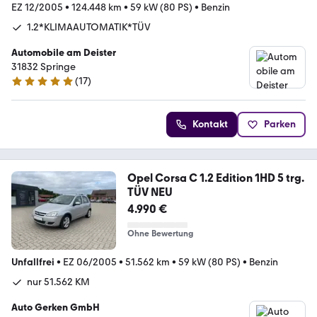
EZ 12/2005
•
124.448 km
•
59 kW (80 PS)
•
Benzin
1.2*KLIMAAUTOMATIK*TÜV
Automobile am Deister
31832 Springe
(
17
)
4.9 Sterne
Kontakt
Parken
Opel Corsa C 1.2 Edition 1HD 5 trg.
TÜV NEU
4.990 €
Ohne Bewertung
Unfallfrei
•
EZ 06/2005
•
51.562 km
•
59 kW (80 PS)
•
Benzin
nur 51.562 KM
Auto Gerken GmbH