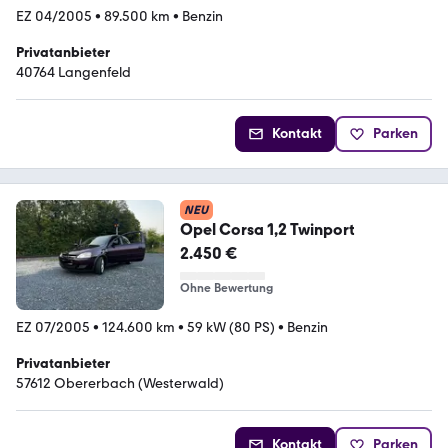
EZ 04/2005
•
89.500 km
•
Benzin
Privatanbieter
40764 Langenfeld
Kontakt
Parken
NEU
Opel Corsa 1,2 Twinport
2.450 €
Ohne Bewertung
EZ 07/2005
•
124.600 km
•
59 kW (80 PS)
•
Benzin
Privatanbieter
57612 Obererbach (Westerwald)
Kontakt
Parken