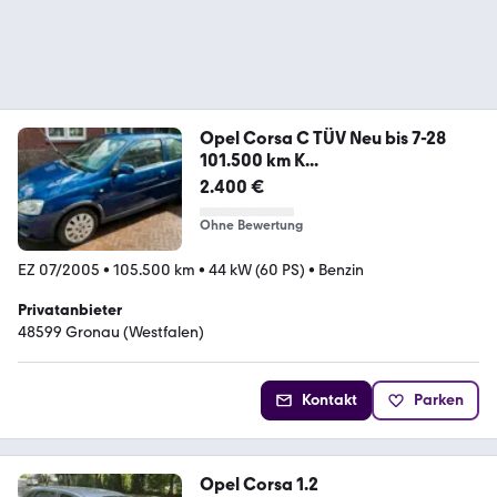
Opel Corsa C TÜV Neu bis 7-28
101.500 km K...
2.400 €
Ohne Bewertung
EZ 07/2005
•
105.500 km
•
44 kW (60 PS)
•
Benzin
Privatanbieter
48599 Gronau (Westfalen)
Kontakt
Parken
Opel Corsa 1.2