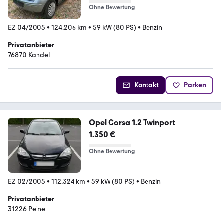
Ohne Bewertung
EZ 04/2005
•
124.206 km
•
59 kW (80 PS)
•
Benzin
Privatanbieter
76870 Kandel
Kontakt
Parken
Opel Corsa 1.2 Twinport
1.350 €
Ohne Bewertung
EZ 02/2005
•
112.324 km
•
59 kW (80 PS)
•
Benzin
Privatanbieter
31226 Peine