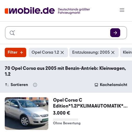
Filter
Opel Corsa 1.2
Erstzulassung: 2005
Klei
70 Opel Corsa aus 2005 mit Benzin-Antrieb: Kleinwagen,
1.2
Sortieren
Kachelansicht
Opel Corsa C
Edition*1.2l*KLIMAAUTOMATIK*P
DC*TÜV NEU*
3.000 €
Ohne Bewertung