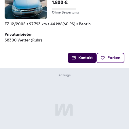
97.793...
1.800 €
Ohne Bewertung
EZ 12/2005
•
97.793 km
•
44 kW (60 PS)
•
Benzin
Privatanbieter
58300 Wetter (Ruhr)
Kontakt
Parken