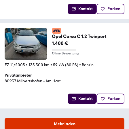
Kontakt
Parken
NEU
Opel Corsa C 1.2 Twinport
1.400 €
Ohne Bewertung
EZ 11/2005
•
135.300 km
•
59 kW (80 PS)
•
Benzin
Privatanbieter
80937 Milbertshofen - Am Hart
Kontakt
Parken
Mehr laden