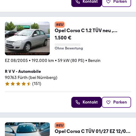
Kontakt
Parken
NEU
Opel Corsa C 1.2 TÜV neu ,
Sommer+Winterräder
1.500 €
Ohne Bewertung
EZ 08/2005
•
192.000 km
•
59 kW (80 PS)
•
Benzin
R V V - Automobile
90763 Fürth (bei Nürnberg)
(
151
)
4.7 Sterne
Kontakt
Parken
NEU
Opel Corsa C TÜV 01/27 EZ 12/05