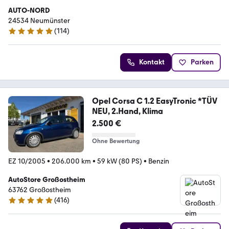
AUTO-NORD
24534 Neumünster
(
114
)
5 Sterne
Kontakt
Parken
Opel Corsa C 1.2 EasyTronic *TÜV
NEU, 2.Hand, Klima
2.500 €
Ohne Bewertung
EZ 10/2005
•
206.000 km
•
59 kW (80 PS)
•
Benzin
AutoStore Großostheim
63762 Großostheim
(
416
)
5 Sterne