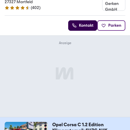
27327 Martfeld
(
402
)
4.7 Sterne
Kontakt
Parken
Opel Corsa C 1.2 Edition