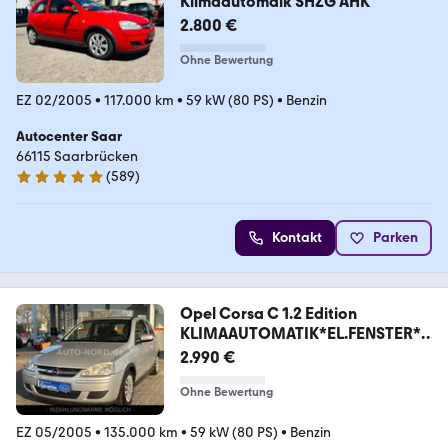
Klimaautomaik SHZG AHK
2.800 €
Ohne Bewertung
EZ 02/2005
•
117.000 km
•
59 kW (80 PS)
•
Benzin
Autocenter Saar
66115 Saarbrücken
(
589
)
4.9 Sterne
Kontakt
Parken
Opel Corsa C 1.2 Edition
KLIMAAUTOMATIK*EL.FENSTER*Z
V
2.990 €
Ohne Bewertung
EZ 05/2005
•
135.000 km
•
59 kW (80 PS)
•
Benzin