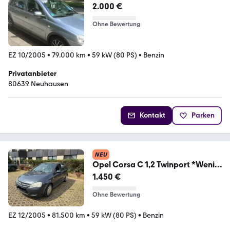
2.000 €
Ohne Bewertung
EZ 10/2005
•
79.000 km
•
59 kW (80 PS)
•
Benzin
Privatanbieter
80639 Neuhausen
Kontakt
Parken
NEU
Opel Corsa C 1,2 Twinport *Wenig
Km* *Klima*
1.450 €
Ohne Bewertung
EZ 12/2005
•
81.500 km
•
59 kW (80 PS)
•
Benzin