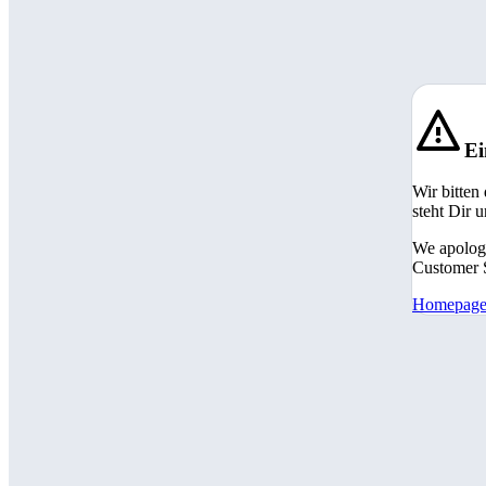
Ei
Wir bitten
steht Dir 
We apologi
Customer S
Homepag