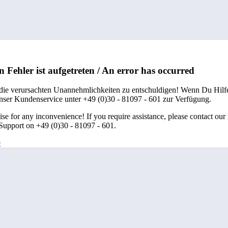
n Fehler ist aufgetreten / An error has occurred
 die verursachten Unannehmlichkeiten zu entschuldigen! Wenn Du Hilfe
unser Kundenservice unter +49 (0)30 - 81097 - 601 zur Verfügung.
se for any inconvenience! If you require assistance, please contact our
upport on +49 (0)30 - 81097 - 601.
e