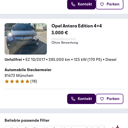
Kontakt
Parken
Opel Antara Edition 4x4
3.000 €
Ohne Bewertung
Unfallfrei
•
EZ 10/2017
•
285.000 km
•
125 kW (170 PS)
•
Diesel
Automobile Steckermeier
81673 München
(
18
)
4.8 Sterne
Kontakt
Parken
Beliebte passende Filter