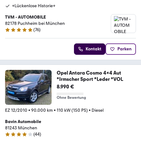
+Lückenlose Historie+
TVM - AUTOMOBILE
82178 Puchheim bei München
(
76
)
5 Sterne
Kontakt
Parken
Opel Antara Cosmo 4x4 Aut
*Irmscher Sport *Leder *VOL
8.990 €
Ohne Bewertung
EZ 12/2010
•
90.000 km
•
110 kW (150 PS)
•
Diesel
Bavin Automobile
81243 München
(
44
)
3.9 Sterne