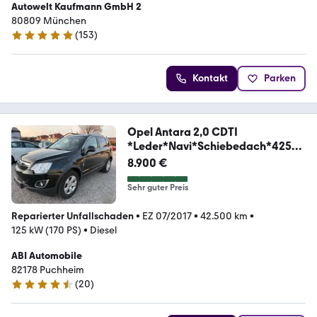
Autowelt Kaufmann GmbH 2
80809 München
(
153
)
5 Sterne
Kontakt
Parken
Opel Antara 2,0 CDTI
*Leder*Navi*Schiebedach*42500
KM
8.900 €
Sehr guter Preis
Reparierter Unfallschaden
•
EZ 07/2017
•
42.500 km
•
125 kW (170 PS)
•
Diesel
ABI Automobile
82178 Puchheim
(
20
)
4.3 Sterne