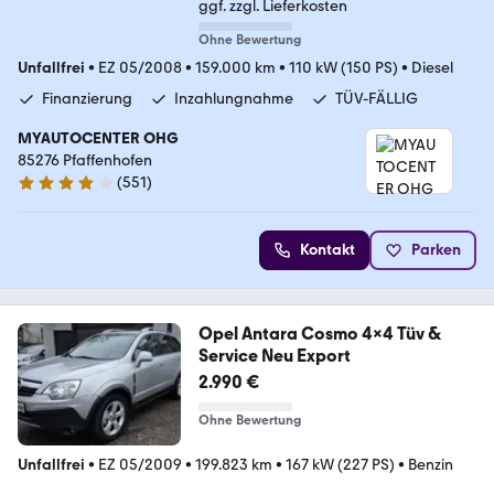
ggf. zzgl. Lieferkosten
Ohne Bewertung
Unfallfrei
•
EZ 05/2008
•
159.000 km
•
110 kW (150 PS)
•
Diesel
Finanzierung
Inzahlungnahme
TÜV-FÄLLIG
MYAUTOCENTER OHG
85276 Pfaffenhofen
(
551
)
4.2 Sterne
Kontakt
Parken
Opel Antara Cosmo 4x4 Tüv &
Service Neu Export
2.990 €
Ohne Bewertung
Unfallfrei
•
EZ 05/2009
•
199.823 km
•
167 kW (227 PS)
•
Benzin