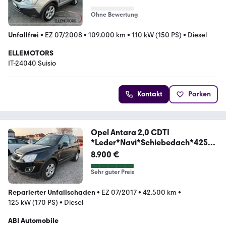
Ohne Bewertung
Unfallfrei
•
EZ 07/2008
•
109.000 km
•
110 kW (150 PS)
•
Diesel
ELLEMOTORS
IT-24040 Suisio
Kontakt
Parken
Opel Antara 2,0 CDTI
*Leder*Navi*Schiebedach*42500
KM
8.900 €
Sehr guter Preis
Reparierter Unfallschaden
•
EZ 07/2017
•
42.500 km
•
125 kW (170 PS)
•
Diesel
ABI Automobile