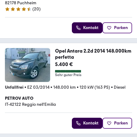
82178 Puchheim
(
20
)
4.3 Sterne
Kontakt
Parken
Opel Antara 2.2d 2014 148.000km
perfetta
5.400 €
Sehr guter Preis
Unfallfrei
•
EZ 03/2014
•
148.000 km
•
120 kW (163 PS)
•
Diesel
PETROV AUTO
IT-42122 Reggio nell'Emilia
Kontakt
Parken