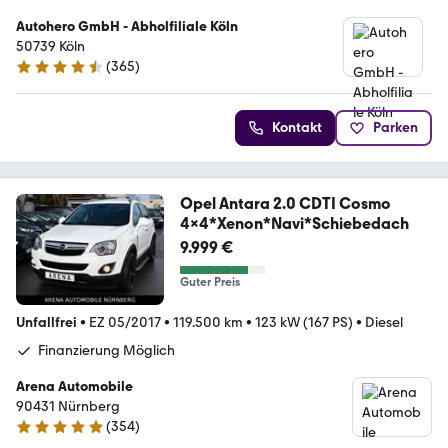
Autohero GmbH - Abholfiliale Köln
50739 Köln
(
365
)
4.6 Sterne
Kontakt
Parken
Opel Antara 2.0 CDTI Cosmo
4x4*Xenon*Navi*Schiebedach
9.999 €
Guter Preis
Unfallfrei
•
EZ 05/2017
•
119.500 km
•
123 kW (167 PS)
•
Diesel
Finanzierung Möglich
Arena Automobile
90431 Nürnberg
(
354
)
4.8 Sterne