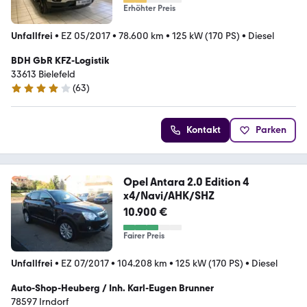
Erhöhter Preis
Unfallfrei
•
EZ 05/2017
•
78.600 km
•
125 kW (170 PS)
•
Diesel
BDH GbR KFZ-Logistik
33613 Bielefeld
(
63
)
4 Sterne
Kontakt
Parken
Opel Antara 2.0 Edition 4
x4/Navi/AHK/SHZ
10.900 €
Fairer Preis
Unfallfrei
•
EZ 07/2017
•
104.208 km
•
125 kW (170 PS)
•
Diesel
Auto-Shop-Heuberg / Inh. Karl-Eugen Brunner
78597 Irndorf