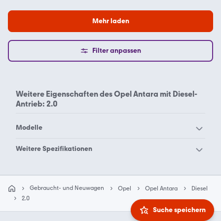
Mehr laden
Filter anpassen
Weitere Eigenschaften des
Opel Antara mit Diesel-
Antrieb: 2.0
Modelle
Opel Adam
Opel Agila
Weitere Spezifikationen
Opel Ampera-e
Opel Ampera
Opel Antara Benzin
Opel Antara Diesel
Opel Antara
Opel Arena
Edition
Edition
Gebraucht- und Neuwagen
Opel
Opel Antara
Diesel
Opel Ascona
Opel Astra Electric
2.0
Opel Astra
Opel Calibra
Suche speichern