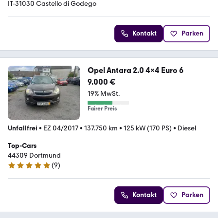
IT-31030 Castello di Godego
Kontakt
Parken
Opel Antara 2.0 4×4 Euro 6
9.000 €
19% MwSt.
Fairer Preis
Unfallfrei
•
EZ 04/2017
•
137.750 km
•
125 kW (170 PS)
•
Diesel
Top-Cars
44309 Dortmund
(
9
)
5 Sterne
Kontakt
Parken