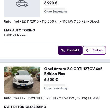
Cosmo
6.990 €
Ohne Bewertung
Unfallfrei
•
EZ 11/2010
•
113.000 km
•
110 kW (150 PS)
•
Diesel
MAK AUTO TORINO
IT-10121 Torino
Kontakt
Parken
Opel Antara 2.0 CDTI 127CV 4x2
Edition Plus
6.300 €
Ohne Bewertung
Unfallfrei
•
EZ 05/2010
•
102.000 km
•
93 kW (126 PS)
•
Diesel
N & T DI TONIOLO ADAMO