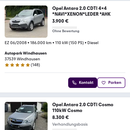
Opel Antara 2.0 CDTI 4x4
*NAVI*XENON*LEDER *AHK
3.900 €
Ohne Bewertung
EZ 06/2008
•
186.000 km
•
110 kW (150 PS)
•
Diesel
Autopark Windhausen
37539 Windhausen
(
148
)
5 Sterne
Kontakt
Parken
Opel Antara 2.0 CDTI Cosmo
110kW Cosmo
8.300 €
Verhandlungsbasis