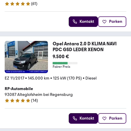
(
61
)
5 Sterne
Kontakt
Parken
Opel Antara 2.0 D KLIMA NAVI
PDC GSD LEDER XENON
9.500 €
Fairer Preis
EZ 11/2017
•
145.000 km
•
125 kW (170 PS)
•
Diesel
RP-Automobile
93087 Alteglofsheim bei Regensburg
(
14
)
5 Sterne
Kontakt
Parken