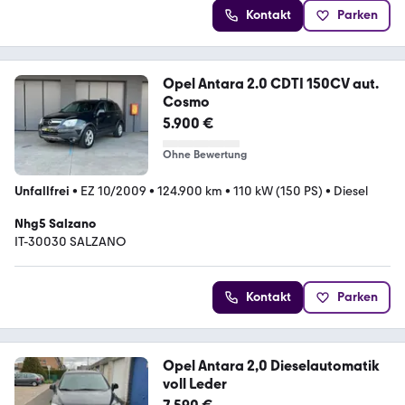
Kontakt
Parken
Opel Antara 2.0 CDTI 150CV aut.
Cosmo
5.900 €
Ohne Bewertung
Unfallfrei
•
EZ 10/2009
•
124.900 km
•
110 kW (150 PS)
•
Diesel
Nhg5 Salzano
IT-30030 SALZANO
Kontakt
Parken
Opel Antara 2,0 Dieselautomatik
voll Leder