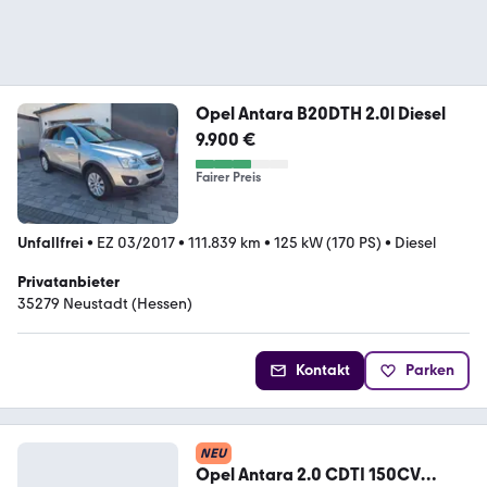
Opel Antara B20DTH 2.0l Diesel
9.900 €
Fairer Preis
Unfallfrei
•
EZ 03/2017
•
111.839 km
•
125 kW (170 PS)
•
Diesel
Privatanbieter
35279 Neustadt (Hessen)
Kontakt
Parken
NEU
Opel Antara 2.0 CDTI 150CV