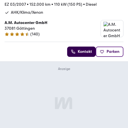
EZ 03/2007
•
152.000 km
•
110 kW (150 PS)
•
Diesel
AHK/Klima/Xenon
A.M. Autocenter GmbH
37081 Göttingen
(
140
)
4.4 Sterne
Kontakt
Parken