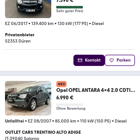
7.590 €
Sehr guter Preis
EZ 06/2017
•
139.400 km
•
130 kW (177 PS)
•
Diesel
Privatanbieter
52353 Düren
Kontakt
Parken
NEU
Opel OPEL ANTARA 4x4 2.0 CDTI
150cv 85.000km 1HANDE
6.990 €
Ohne Bewertung
Unfallfrei
•
EZ 08/2007
•
85.000 km
•
110 kW (150 PS)
•
Diesel
OUTLET CARS TRENTINO ALTO ADIGE
IT-39040 Salorno