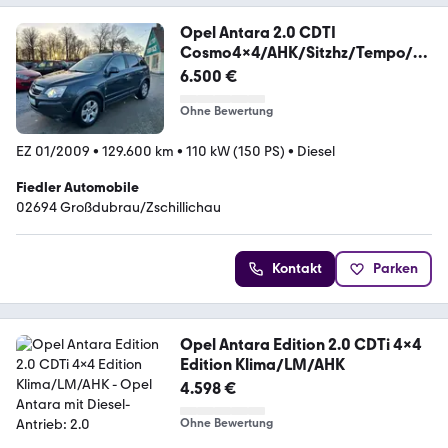
Opel Antara 2.0 CDTI
Cosmo4x4/AHK/Sitzhz/Tempo/H
U neu
6.500 €
Ohne Bewertung
EZ 01/2009
•
129.600 km
•
110 kW (150 PS)
•
Diesel
Fiedler Automobile
02694 Großdubrau/Zschillichau
Kontakt
Parken
Opel Antara Edition 2.0 CDTi 4x4
Edition Klima/LM/AHK
4.598 €
Ohne Bewertung