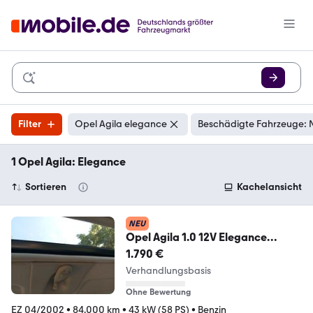
Filter
Opel Agila elegance
Beschädigte Fahrzeuge: 
1 Opel Agila: Elegance
Sortieren
Kachelansicht
NEU
Opel Agila 1.0 12V Elegance
Elegance
1.790 €
Verhandlungsbasis
Ohne Bewertung
EZ 04/2002
•
84.000 km
•
43 kW (58 PS)
•
Benzin