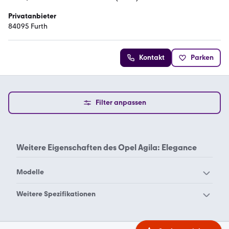
Privatanbieter
84095 Furth
Kontakt
Parken
Filter anpassen
Weitere Eigenschaften des
Opel Agila: Elegance
Modelle
Opel Adam
Opel Agila
Weitere Spezifikationen
Opel Ampera-e
Opel Ampera
Opel Agila 1.0
Opel Agila 1.2
Opel Antara
Opel Arena